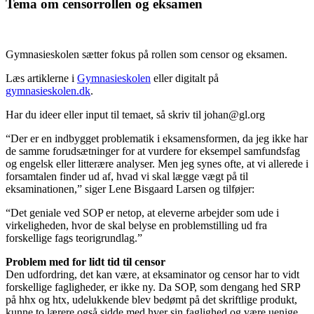
Tema om censorrollen og eksamen
Gymnasieskolen sætter fokus på rollen som censor og eksamen.
Læs artiklerne i
Gymnasieskolen
eller digitalt på
gymnasieskolen.dk
.
Har du ideer eller input til temaet, så skriv til johan@gl.org
“Der er en indbygget problematik i eksamensformen, da jeg ikke har
de samme forudsætninger for at vurdere for eksempel samfundsfag
og engelsk eller litterære analyser. Men jeg synes ofte, at vi allerede i
forsamtalen finder ud af, hvad vi skal lægge vægt på til
eksaminationen,” siger Lene Bisgaard Larsen og tilføjer:
“Det geniale ved SOP er netop, at eleverne arbejder som ude i
virkeligheden, hvor de skal belyse en problemstilling ud fra
forskellige fags teorigrundlag.”
Problem med for lidt tid til censor
Den udfordring, det kan være, at eksaminator og censor har to vidt
forskellige fagligheder, er ikke ny. Da SOP, som dengang hed SRP
på hhx og htx, udelukkende blev bedømt på det skriftlige produkt,
kunne to lærere også sidde med hver sin faglighed og være uenige