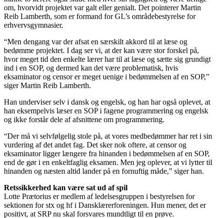
om, hvorvidt projektet var galt eller genialt. Det pointerer Martin
Reib Lamberth, som er formand for GL’s områdebestyrelse for
erhvervsgymnasier.
“Men dengang var der afsat en særskilt akkord til at læse og
bedømme projektet. I dag ser vi, at der kan være stor forskel på,
hvor meget tid den enkelte lærer har til at læse og sætte sig grundigt
ind i en SOP, og dermed kan det være problematisk, hvis
eksaminator og censor er meget uenige i bedømmelsen af en SOP,”
siger Martin Reib Lamberth.
Han underviser selv i dansk og engelsk, og han har også oplevet, at
han eksempelvis læser en SOP i fagene programmering og engelsk
og ikke forstår dele af afsnittene om programmering.
“Der må vi selvfølgelig stole på, at vores medbedømmer har ret i sin
vurdering af det andet fag. Det sker nok oftere, at censor og
eksaminator ligger længere fra hinanden i bedømmelsen af en SOP,
end de gør i en enkeltfaglig eksamen. Men jeg oplever, at vi lytter til
hinanden og næsten altid lander på en fornuftig måde,” siger han.
Retssikkerhed kan være sat ud af spil
Lotte Prætorius er medlem af ledelsesgruppen i bestyrelsen for
sektionen for stx og hf i Dansklærerforeningen. Hun mener, det er
positivt, at SRP nu skal forsvares mundtligt til en prøve.