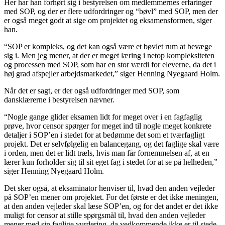
Her har han forhørt sig i bestyrelsen om medlemmernes erfaringer
med SOP, og der er flere udfordringer og “bøvl” med SOP, men der
er også meget godt at sige om projektet og eksamensformen, siger
han.
“SOP er kompleks, og det kan også være et bøvlet rum at bevæge
sig i. Men jeg mener, at der er meget læring i netop kompleksiteten
og processen med SOP, som har en stor værdi for eleverne, da det i
høj grad afspejler arbejdsmarkedet,” siger Henning Nyegaard Holm.
Når det er sagt, er der også udfordringer med SOP, som
dansklærerne i bestyrelsen nævner.
“Nogle gange glider eksamen lidt for meget over i en fagfaglig
prøve, hvor censor spørger for meget ind til nogle meget konkrete
detaljer i SOP’en i stedet for at bedømme det som et tværfagligt
projekt. Det er selvfølgelig en balancegang, og det faglige skal være
i orden, men det er lidt træls, hvis man får fornemmelsen af, at en
lærer kun forholder sig til sit eget fag i stedet for at se på helheden,”
siger Henning Nyegaard Holm.
Det sker også, at eksaminator henviser til, hvad den anden vejleder
på SOP’en mener om projektet. For det første er det ikke meningen,
at den anden vejleder skal læse SOP’en, og for det andet er det ikke
muligt for censor at stille spørgsmål til, hvad den anden vejleder
mener med sin faglige vurdering, da vedkommende ikke er til stede