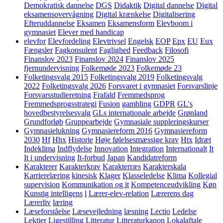
Demokratisk dannelse
DGS
Didaktik
Digital dannelse
Digital
eksamensovervågning
Digital krænkelse
Digitalisering
Efteruddannelse
Eksamen
Eksamensform
Elevboom i
gymnasiet
Elever med handicap
elevfor
Elevfordeling
Elevtrivsel
Engelsk
EOP
Epx
EU
Eux
Fængsler
Fagkonsulent
Faglighed
Feedback
Filosofi
Finanslov 2023
Finanslov 2024
Finanslov 2025
fjernundervisning
Folkemøde 2023
Folkemøde 23
Folketingsvalg 2015
Folketingsvalg 2019
Folketingsvalg
2022
Folketingsvalg 2026
Forsvaret i gymnasiet
Forsvarslinje
Forsvarsstudieretning
Frafald
Fremmedsprog
Fremmedsprogsstrategi
Fusion
gambling
GDPR
GL's
hovedbestyrelsesvalg
GLs internationale arbejde
Grønland
Grundforløb
Gruppearbejde
Gymnasiale suppleringskurser
Gymnasielukning
Gymnasiereform 2016
Gymnasiereform
2030
Hf
Hhx
Historie
Høje følelsesmæssige krav
Htx
Idræt
Indeklima
Indflydelse
Innovation
Integration
Internationalt
It
It i undervisning
It-forbud
Japan
Kandidatreform
Karakterer
Karakterkrav
Karakterræs
Karakterskala
Karrierelæring
kinesisk
Klager
Klasseledelse
Klima
Kollegial
supervision
Kommunikation og it
Kompetenceudvikling
Køn
Kunstig intelligens
l
Lærer-elev-relation
Lærerens dag
Lærerliv
læring
Læseforståelse
Læsevejledning
læsning
Lectio
Ledelse
Lektier
Ligestilling
Litteratur
Litteraturkanon
Lokalaftale