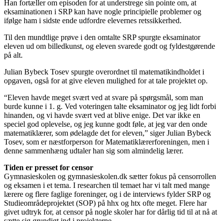
Han fortæller om episoden for at understrege sin pointe om, at
eksaminationen i SRP kan have nogle principielle problemer og
ifølge ham i sidste ende udfordre elevernes retssikkerhed.
Til den mundtlige prøve i den omtalte SRP spurgte eksaminator
eleven ud om billedkunst, og eleven svarede godt og fyldestgørende
på alt.
Julian Bybeck Tosev spurgte overordnet til matematikindholdet i
opgaven, også for at give eleven mulighed for at tale projektet op.
“Eleven havde meget svært ved at svare på spørgsmål, som man
burde kunne i 1. g. Ved voteringen talte eksaminator og jeg lidt forbi
hinanden, og vi havde svært ved at blive enige. Det var ikke en
speciel god oplevelse, og jeg kunne godt føle, at jeg var den onde
matematiklærer, som ødelagde det for eleven,” siger Julian Bybeck
Tosev, som er næstforperson for Matematiklærerforeningen, men i
denne sammenhæng udtaler han sig som almindelig lærer.
Tiden er presset for censor
Gymnasieskolen og gymnasieskolen.dk sætter fokus på censorrollen
og eksamen i et tema. I researchen til temaet har vi talt med mange
lærere og flere faglige foreninger, og i de interviews fylder SRP og
Studieområdeprojektet (SOP) på hhx og htx ofte meget. Flere har
givet udtryk for, at censor på nogle skoler har for dårlig tid til at nå at
sætte sig grundigt ind i projekterne.