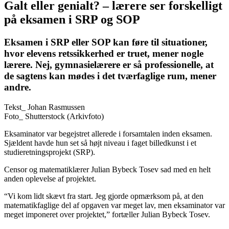
Galt eller genialt? – lærere ser forskelligt
på eksamen i SRP og SOP
Eksamen i SRP eller SOP kan føre til situationer,
hvor elevens retssikkerhed er truet, mener nogle
lærere. Nej, gymnasielærere er så professionelle, at
de sagtens kan mødes i det tværfaglige rum, mener
andre.
Tekst_
Johan Rasmussen
Foto_
Shutterstock (Arkivfoto)
Eksaminator var begejstret allerede i forsamtalen inden eksamen.
Sjældent havde hun set så højt niveau i faget billedkunst i et
studieretningsprojekt (SRP).
Censor og matematiklærer Julian Bybeck Tosev sad med en helt
anden oplevelse af projektet.
“Vi kom lidt skævt fra start. Jeg gjorde opmærksom på, at den
matematikfaglige del af opgaven var meget lav, men eksaminator var
meget imponeret over projektet,” fortæller Julian Bybeck Tosev.