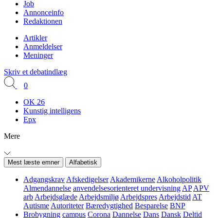
Job
Annonceinfo
Redaktionen
Artikler
Anmeldelser
Meninger
Skriv et debatindlæg
0
OK 26
Kunstig intelligens
Epx
Mere
Mest læste emner
Alfabetisk
Adgangskrav
Afskedigelser
Akademikerne
Alkoholpolitik
Almendannelse
anvendelsesorienteret undervisning
AP
APV
arb
Arbejdsglæde
Arbejdsmiljø
Arbejdspres
Arbejdstid
AT
Autisme
Autoriteter
Bæredygtighed
Besparelse
BNP
Brobygning
campus
Corona
Dannelse
Dans
Dansk
Deltid