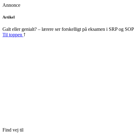
Annonce
Skip
Artikel
to
content
Galt eller genialt? – lærere ser forskelligt på eksamen i SRP og SOP
Til toppen
Find vej til