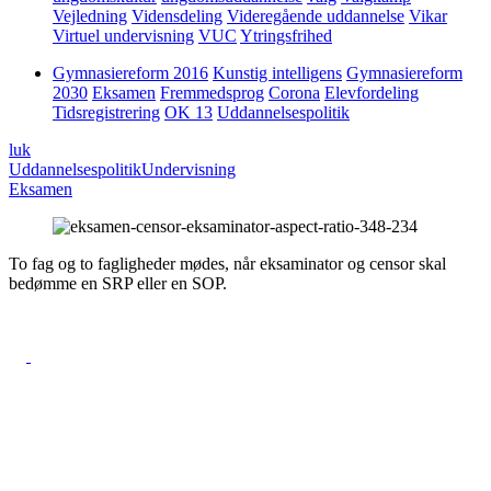
Vejledning
Vidensdeling
Videregående uddannelse
Vikar
Virtuel undervisning
VUC
Ytringsfrihed
Gymnasiereform 2016
Kunstig intelligens
Gymnasiereform
2030
Eksamen
Fremmedsprog
Corona
Elevfordeling
Tidsregistrering
OK 13
Uddannelsespolitik
luk
Uddannelsespolitik
Undervisning
Eksamen
To fag og to fagligheder mødes, når eksaminator og censor skal
bedømme en SRP eller en SOP.