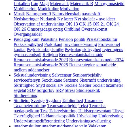
Lokalløn
Løn
Magt
Matematik
Matematik B
Min gymnasietid
Mobiltelefon
Mødekultur
Motivation
Musik
Naturgeografi
Naturvidenskab
navneskift
Nedskæringer
Nudansk
Ny lærer
Nyt skoleår - nye ideer
Observation af undervisning
OK 13
OK 15
OK 21
OK 24
OK 26
Omsorgsdage
optag
Ordblind
Overenskomst
Overgangsalder
Pædagogikum
Palæstina
Pension
politik
Præstationskultur
Praksisfaglighed
Praktikant
privatundervisning
Professionel
kapital
Psykisk arbejdsmiljø
Psykologisk tryghed
regeringens
gymnasieudspil
Religion
Repræsentantskabsmøde
Repræsentantskabsmøde 2023
Repræsentantskabsmøde 2024
Repræsentantskabsmøde 2025
Rettestrategier
samarbejde
mellem uddannelser
Seksualundervisning
Selvcensur
Seniorarbejdsliv
serviceeftersyn
Sexchikane
Sexisme
Skærmfri undervisning
Skriftlighed
Snyd
social arv
Sociale Medier
Socialt taxameter
søgetal
SOP
Sorgorlov
SRP
Stress
Studiepraktik
Studieretning
Studietur
Sverige
Sygdom
Talblindhed
Taxameter
Taxameterordning
Teamsamarbejde
Tekst
Teoretisk
pædagogikum
Test
Tidsregistrering
Tillidsrepræsentant
Tilsyn
Tværfaglighed
Uddannelsespolitik
Udveksling
Undervisning
Undervisningsdifferentiering
Undervisningsevaluering
ungdomskultur
ungdomsuddannelse
valg
Valgkamp