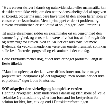
“Hvis eleven skriver i dansk og naturvidenskab eller matematik, kan
dansklæreren ikke vide, om den naturvidenskabelige del af opgaven
er korrekt, og der må man bare have tillid til den anden lærer, som er
censor eller eksaminator. Men i princippet er det et problem, og
elevens retssikkerhed er sat lidt ud af spil,” siger Lotte Prætorius.
Til andre eksamener sidder en eksaminator og en censor med den
samme faglighed, og censor kan være advokat for, at alt foregår fair
og retfærdigt for eleven. Ved en SRP er censors rolle lidt mere
flydende, da vedkommende kan være den eneste i rummet, som kan
stille kvalificerede spørgsmål og eksaminere i det ene fag.
Lotte Prætorius mener dog, at det ikke er noget problem i langt de
fleste tilfælde.
“Man kan opleve, at der kan være diskussioner om, hvor meget
projektet skal bedømmes på det fagfaglige, men normalt er det ikke
et problem,” siger Lotte Prætorius.
SOP afspejler den virkelige og komplekse verden
Henning Nyegaard Holm underviser i dansk og idéhistorie på Vejle
Tekniske Gymnasium, og så er han formand for bestyrelsen for
sektion for hhx, htx, eux og eud i Dansklærerforeningen.