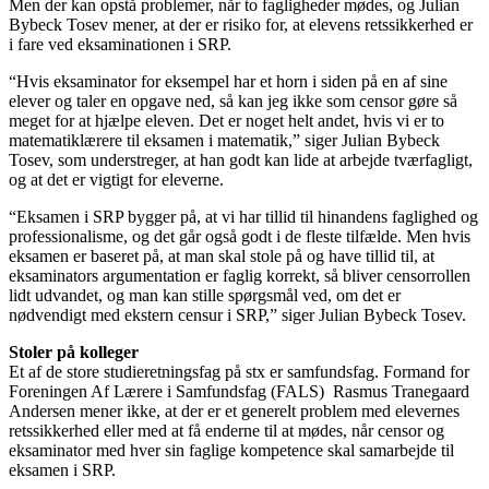
Men der kan opstå problemer, når to fagligheder mødes, og Julian
Bybeck Tosev mener, at der er risiko for, at elevens retssikkerhed er
i fare ved eksaminationen i SRP.
“Hvis eksaminator for eksempel har et horn i siden på en af sine
elever og taler en opgave ned, så kan jeg ikke som censor gøre så
meget for at hjælpe eleven. Det er noget helt andet, hvis vi er to
matematiklærere til eksamen i matematik,” siger Julian Bybeck
Tosev, som understreger, at han godt kan lide at arbejde tværfagligt,
og at det er vigtigt for eleverne.
“Eksamen i SRP bygger på, at vi har tillid til hinandens faglighed og
professionalisme, og det går også godt i de fleste tilfælde. Men hvis
eksamen er baseret på, at man skal stole på og have tillid til, at
eksaminators argumentation er faglig korrekt, så bliver censorrollen
lidt udvandet, og man kan stille spørgsmål ved, om det er
nødvendigt med ekstern censur i SRP,” siger Julian Bybeck Tosev.
Stoler på kolleger
Et af de store studieretningsfag på stx er samfundsfag. Formand for
Foreningen Af Lærere i Samfundsfag (FALS) Rasmus Tranegaard
Andersen mener ikke, at der er et generelt problem med elevernes
retssikkerhed eller med at få enderne til at mødes, når censor og
eksaminator med hver sin faglige kompetence skal samarbejde til
eksamen i SRP.