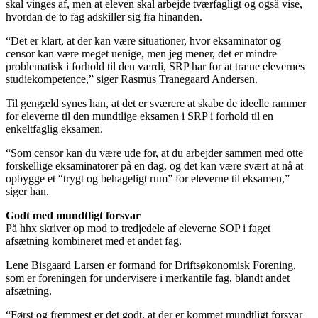
skal vinges af, men at eleven skal arbejde tværfagligt og også vise,
hvordan de to fag adskiller sig fra hinanden.
“Det er klart, at der kan være situationer, hvor eksaminator og
censor kan være meget uenige, men jeg mener, det er mindre
problematisk i forhold til den værdi, SRP har for at træne elevernes
studiekompetence,” siger Rasmus Tranegaard Andersen.
Til gengæld synes han, at det er sværere at skabe de ideelle rammer
for eleverne til den mundtlige eksamen i SRP i forhold til en
enkeltfaglig eksamen.
“Som censor kan du være ude for, at du arbejder sammen med otte
forskellige eksaminatorer på en dag, og det kan være svært at nå at
opbygge et “trygt og behageligt rum” for eleverne til eksamen,”
siger han.
Godt med mundtligt forsvar
På hhx skriver op mod to tredjedele af eleverne SOP i faget
afsætning kombineret med et andet fag.
Lene Bisgaard Larsen er formand for Driftsøkonomisk Forening,
som er foreningen for undervisere i merkantile fag, blandt andet
afsætning.
“Først og fremmest er det godt, at der er kommet mundtligt forsvar