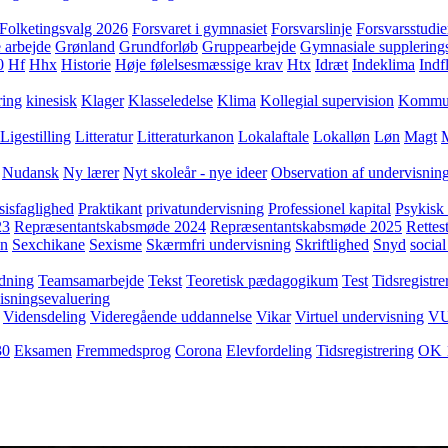
Folketingsvalg 2026
Forsvaret i gymnasiet
Forsvarslinje
Forsvarsstudie
 arbejde
Grønland
Grundforløb
Gruppearbejde
Gymnasiale supplering
0
Hf
Hhx
Historie
Høje følelsesmæssige krav
Htx
Idræt
Indeklima
Indf
ring
kinesisk
Klager
Klasseledelse
Klima
Kollegial supervision
Kommuni
Ligestilling
Litteratur
Litteraturkanon
Lokalaftale
Lokalløn
Løn
Magt
Nudansk
Ny lærer
Nyt skoleår - nye ideer
Observation af undervisnin
sisfaglighed
Praktikant
privatundervisning
Professionel kapital
Psykisk 
23
Repræsentantskabsmøde 2024
Repræsentantskabsmøde 2025
Rettest
yn
Sexchikane
Sexisme
Skærmfri undervisning
Skriftlighed
Snyd
social
dning
Teamsamarbejde
Tekst
Teoretisk pædagogikum
Test
Tidsregistre
isningsevaluering
Vidensdeling
Videregående uddannelse
Vikar
Virtuel undervisning
V
30
Eksamen
Fremmedsprog
Corona
Elevfordeling
Tidsregistrering
OK 