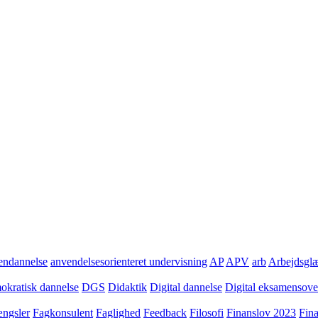
ndannelse
anvendelsesorienteret undervisning
AP
APV
arb
Arbejdsgl
kratisk dannelse
DGS
Didaktik
Digital dannelse
Digital eksamensov
ngsler
Fagkonsulent
Faglighed
Feedback
Filosofi
Finanslov 2023
Fin