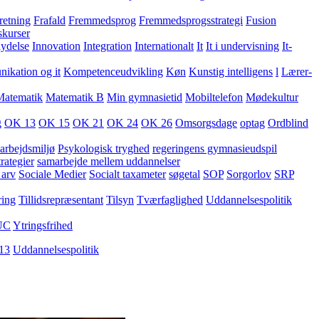
retning
Frafald
Fremmedsprog
Fremmedsprogsstrategi
Fusion
skurser
lydelse
Innovation
Integration
Internationalt
It
It i undervisning
It-
kation og it
Kompetenceudvikling
Køn
Kunstig intelligens
l
Lærer-
Matematik
Matematik B
Min gymnasietid
Mobiltelefon
Mødekultur
g
OK 13
OK 15
OK 21
OK 24
OK 26
Omsorgsdage
optag
Ordblind
arbejdsmiljø
Psykologisk tryghed
regeringens gymnasieudspil
rategier
samarbejde mellem uddannelser
 arv
Sociale Medier
Socialt taxameter
søgetal
SOP
Sorgorlov
SRP
ring
Tillidsrepræsentant
Tilsyn
Tværfaglighed
Uddannelsespolitik
UC
Ytringsfrihed
13
Uddannelsespolitik