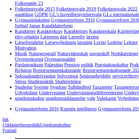
Folkemøde 23
Folketingsvalg 2015
Folketingsvalg 2019
Folketingsvalg 2022
gambling
GDPR
GL's hovedbestyrelsesvalg
GLs internationale
Gymnasielukning
Gymnasiereform 2016
Gymnasiereform 203
forbud
Japan
Kandidatreform
Karakterer
Karakterkrav
Karakterræs
Karakterskala
Karrierelæ
elev-relation
Lærerens dag
Lærerliv
læring
Læseforståelse
Læsevejledning
læsning
Lectio
Ledelse
Lektier
Motivation
Musik
Naturgeografi
Naturvidenskab
navneskift
Nedskæringer
Overenskomst
Overgangsalder
Pædagogikum
Palæstina
Pension
politik
Præstationskultur
Prak
Religion
Repræsentantskabsmøde
Repræsentantskabsmøde 20
Seksualundervisning
Selvcensur
Seniorarbejdsliv
serviceefters
Stress
Studiepraktik
Studieretning
Studietur
Sverige
Sygdom
Talblindhed
Taxameter
Taxameteror
Udveksling
Undervisning
Undervisningsdifferentiering
Underv
ungdomskultur
ungdomsuddannelse
valg
Valgkamp
Vejledning
Gymnasiereform 2016
Kunstig intelligens
Gymnasiereform 20
luk
Uddannelsespolitik
Ungdomskultur
Frafald