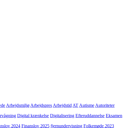
æde
Arbejdsmiljø
Arbejdspres
Arbejdstid
AT
Autisme
Autoriteter
ervågning
Digital krænkelse
Digitalisering
Efteruddannelse
Eksamen
anslov 2024
Finanslov 2025
fjernundervisning
Folkemøde 2023