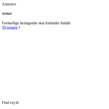
Annonce
Skip
Artikel
to
content
Forskellige læringsstile skal forhindre frafald
Til toppen
Find vej til