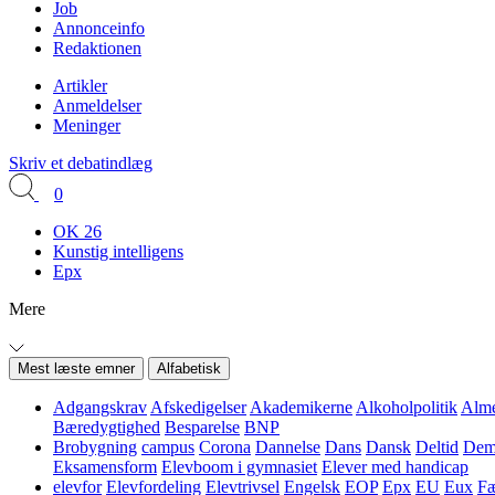
Job
Annonceinfo
Redaktionen
Artikler
Anmeldelser
Meninger
Skriv et debatindlæg
0
OK 26
Kunstig intelligens
Epx
Mere
Mest læste emner
Alfabetisk
Adgangskrav
Afskedigelser
Akademikerne
Alkoholpolitik
Alme
Bæredygtighed
Besparelse
BNP
Brobygning
campus
Corona
Dannelse
Dans
Dansk
Deltid
Demo
Eksamensform
Elevboom i gymnasiet
Elever med handicap
elevfor
Elevfordeling
Elevtrivsel
Engelsk
EOP
Epx
EU
Eux
Fæ