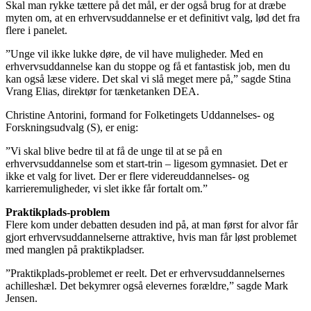
Skal man rykke tættere på det mål, er der også brug for at dræbe
myten om, at en erhvervsuddannelse er et definitivt valg, lød det fra
flere i panelet.
”Unge vil ikke lukke døre, de vil have muligheder. Med en
erhvervsuddannelse kan du stoppe og få et fantastisk job, men du
kan også læse videre. Det skal vi slå meget mere på,” sagde Stina
Vrang Elias, direktør for tænketanken DEA.
Christine Antorini, formand for Folketingets Uddannelses- og
Forskningsudvalg (S), er enig:
”Vi skal blive bedre til at få de unge til at se på en
erhvervsuddannelse som et start-trin – ligesom gymnasiet. Det er
ikke et valg for livet. Der er flere videreuddannelses- og
karrieremuligheder, vi slet ikke får fortalt om.”
Praktikplads-problem
Flere kom under debatten desuden ind på, at man først for alvor får
gjort erhvervsuddannelserne attraktive, hvis man får løst problemet
med manglen på praktikpladser.
”Praktikplads-problemet er reelt. Det er erhvervsuddannelsernes
achilleshæl. Det bekymrer også elevernes forældre,” sagde Mark
Jensen.