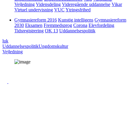
Vejledning
Vidensdeling
Videregående uddannelse
Vikar
Virtuel undervisning
VUC
Ytringsfrihed
Gymnasiereform 2016
Kunstig intelligens
Gymnasiereform
2030
Eksamen
Fremmedsprog
Corona
Elevfordeling
Tidsregistrering
OK 13
Uddannelsespolitik
luk
Uddannelsespolitik
Ungdomskultur
Vejledning