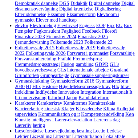
Demokratisk dannelse
DGS
Didaktik
Digital dannelse
Digital
eksamensovervågning
Digital krænkelse
Digitalisering
Efteruddannelse
Eksamen
Eksamensform
Elevboom i
gymnasiet
Elever med handicap
elevfor
Elevfordeling
Elevtrivsel
Engelsk
EOP
Epx
EU
Eux
Fængsler
Fagkonsulent
Faglighed
Feedback
Filosofi
Finanslov 2023
Finanslov 2024
Finanslov 2025
fjernundervisning
Folkemøde 2023
Folkemøde 23
Folketingsvalg 2015
Folketingsvalg 2019
Folketingsvalg
2022
Folketingsvalg 2026
Forsvaret i gymnasiet
Forsvarslinje
Forsvarsstudieretning
Frafald
Fremmedsprog
Fremmedsprogsstrategi
Fusion
gambling
GDPR
GL's
hovedbestyrelsesvalg
GLs internationale arbejde
Grønland
Grundforløb
Gruppearbejde
Gymnasiale suppleringskurser
Gymnasielukning
Gymnasiereform 2016
Gymnasiereform
2030
Hf
Hhx
Historie
Høje følelsesmæssige krav
Htx
Idræt
Indeklima
Indflydelse
Innovation
Integration
Internationalt
It
It i undervisning
It-forbud
Japan
Kandidatreform
Karakterer
Karakterkrav
Karakterræs
Karakterskala
Karrierelæring
kinesisk
Klager
Klasseledelse
Klima
Kollegial
supervision
Kommunikation og it
Kompetenceudvikling
Køn
Kunstig intelligens
l
Lærer-elev-relation
Lærerens dag
Lærerliv
læring
Læseforståelse
Læsevejledning
læsning
Lectio
Ledelse
Lektier
Ligestilling
Litteratur
Litteraturkanon
Lokalaftale