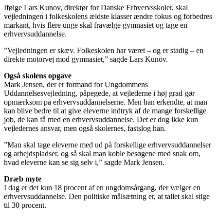
Ifølge Lars Kunov, direktør for Danske Erhvervsskoler, skal
vejledningen i folkeskolens ældste klasser ændre fokus og forbedres
markant, hvis flere unge skal fravælge gymnasiet og tage en
erhvervsuddannelse.
”Vejledningen er skæv. Folkeskolen har været – og er stadig – en
direkte motorvej mod gymnasiet,” sagde Lars Kunov.
Også skolens opgave
Mark Jensen, der er formand for Ungdommens
Uddannelsesvejledning, påpegede, at vejlederne i høj grad gør
opmærksom på erhvervsuddannelserne. Men han erkendte, at man
kan blive bedre til at give eleverne indtryk af de mange forskellige
job, de kan få med en erhvervsuddannelse. Det er dog ikke kun
vejledernes ansvar, men også skolernes, fastslog han.
”Man skal tage eleverne med ud på forskellige erhvervsuddannelser
og arbejdspladser, og så skal man koble besøgene med snak om,
hvad eleverne kan se sig selv i,” sagde Mark Jensen.
Dræb myte
I dag er det kun 18 procent af en ungdomsårgang, der vælger en
erhvervsuddannelse. Den politiske målsætning er, at tallet skal stige
til 30 procent.