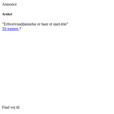
Annonce
Skip
Artikel
to
content
”Erhvervsuddannelse er bare et start-trin”
Til toppen
Find vej til