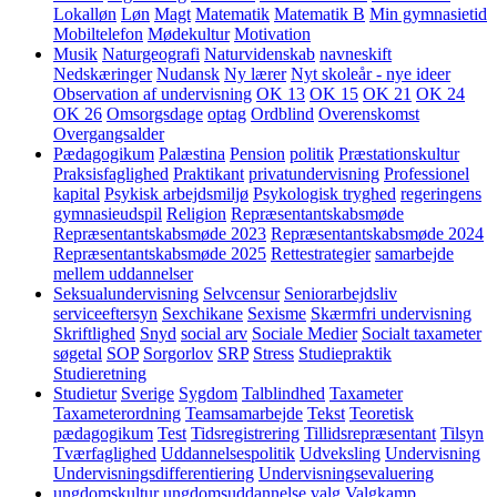
Lokalløn
Løn
Magt
Matematik
Matematik B
Min gymnasietid
Mobiltelefon
Mødekultur
Motivation
Musik
Naturgeografi
Naturvidenskab
navneskift
Nedskæringer
Nudansk
Ny lærer
Nyt skoleår - nye ideer
Observation af undervisning
OK 13
OK 15
OK 21
OK 24
OK 26
Omsorgsdage
optag
Ordblind
Overenskomst
Overgangsalder
Pædagogikum
Palæstina
Pension
politik
Præstationskultur
Praksisfaglighed
Praktikant
privatundervisning
Professionel
kapital
Psykisk arbejdsmiljø
Psykologisk tryghed
regeringens
gymnasieudspil
Religion
Repræsentantskabsmøde
Repræsentantskabsmøde 2023
Repræsentantskabsmøde 2024
Repræsentantskabsmøde 2025
Rettestrategier
samarbejde
mellem uddannelser
Seksualundervisning
Selvcensur
Seniorarbejdsliv
serviceeftersyn
Sexchikane
Sexisme
Skærmfri undervisning
Skriftlighed
Snyd
social arv
Sociale Medier
Socialt taxameter
søgetal
SOP
Sorgorlov
SRP
Stress
Studiepraktik
Studieretning
Studietur
Sverige
Sygdom
Talblindhed
Taxameter
Taxameterordning
Teamsamarbejde
Tekst
Teoretisk
pædagogikum
Test
Tidsregistrering
Tillidsrepræsentant
Tilsyn
Tværfaglighed
Uddannelsespolitik
Udveksling
Undervisning
Undervisningsdifferentiering
Undervisningsevaluering
ungdomskultur
ungdomsuddannelse
valg
Valgkamp