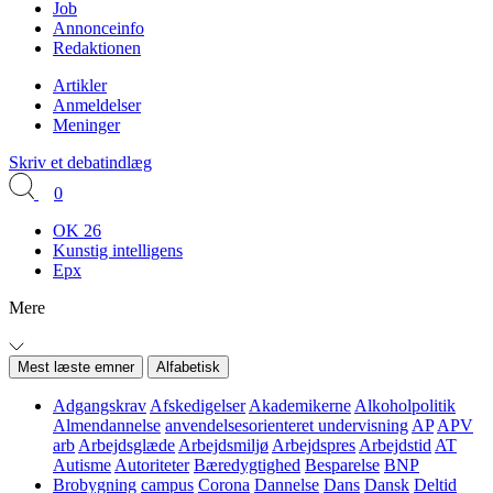
Job
Annonceinfo
Redaktionen
Artikler
Anmeldelser
Meninger
Skriv et debatindlæg
0
OK 26
Kunstig intelligens
Epx
Mere
Mest læste emner
Alfabetisk
Adgangskrav
Afskedigelser
Akademikerne
Alkoholpolitik
Almendannelse
anvendelsesorienteret undervisning
AP
APV
arb
Arbejdsglæde
Arbejdsmiljø
Arbejdspres
Arbejdstid
AT
Autisme
Autoriteter
Bæredygtighed
Besparelse
BNP
Brobygning
campus
Corona
Dannelse
Dans
Dansk
Deltid