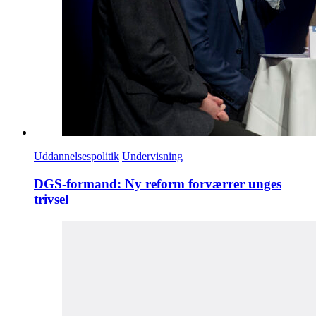
Uddannelsespolitik
Undervisning
DGS-formand: Ny reform forværrer unges
trivsel