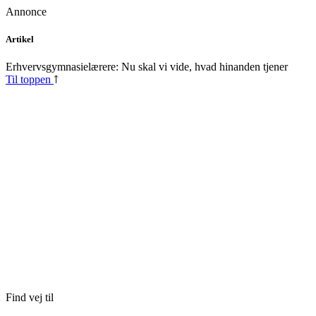
Annonce
Skip
Artikel
to
content
Erhvervsgymnasielærere: Nu skal vi vide, hvad hinanden tjener
Til toppen
Find vej til