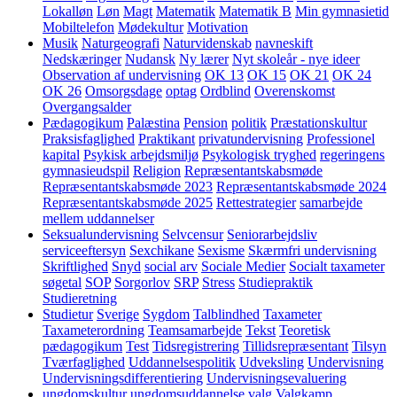
Lokalløn
Løn
Magt
Matematik
Matematik B
Min gymnasietid
Mobiltelefon
Mødekultur
Motivation
Musik
Naturgeografi
Naturvidenskab
navneskift
Nedskæringer
Nudansk
Ny lærer
Nyt skoleår - nye ideer
Observation af undervisning
OK 13
OK 15
OK 21
OK 24
OK 26
Omsorgsdage
optag
Ordblind
Overenskomst
Overgangsalder
Pædagogikum
Palæstina
Pension
politik
Præstationskultur
Praksisfaglighed
Praktikant
privatundervisning
Professionel
kapital
Psykisk arbejdsmiljø
Psykologisk tryghed
regeringens
gymnasieudspil
Religion
Repræsentantskabsmøde
Repræsentantskabsmøde 2023
Repræsentantskabsmøde 2024
Repræsentantskabsmøde 2025
Rettestrategier
samarbejde
mellem uddannelser
Seksualundervisning
Selvcensur
Seniorarbejdsliv
serviceeftersyn
Sexchikane
Sexisme
Skærmfri undervisning
Skriftlighed
Snyd
social arv
Sociale Medier
Socialt taxameter
søgetal
SOP
Sorgorlov
SRP
Stress
Studiepraktik
Studieretning
Studietur
Sverige
Sygdom
Talblindhed
Taxameter
Taxameterordning
Teamsamarbejde
Tekst
Teoretisk
pædagogikum
Test
Tidsregistrering
Tillidsrepræsentant
Tilsyn
Tværfaglighed
Uddannelsespolitik
Udveksling
Undervisning
Undervisningsdifferentiering
Undervisningsevaluering
ungdomskultur
ungdomsuddannelse
valg
Valgkamp