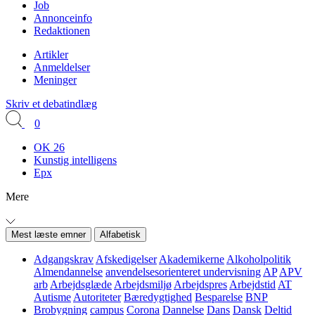
Job
Annonceinfo
Redaktionen
Artikler
Anmeldelser
Meninger
Skriv et debatindlæg
0
OK 26
Kunstig intelligens
Epx
Mere
Mest læste emner
Alfabetisk
Adgangskrav
Afskedigelser
Akademikerne
Alkoholpolitik
Almendannelse
anvendelsesorienteret undervisning
AP
APV
arb
Arbejdsglæde
Arbejdsmiljø
Arbejdspres
Arbejdstid
AT
Autisme
Autoriteter
Bæredygtighed
Besparelse
BNP
Brobygning
campus
Corona
Dannelse
Dans
Dansk
Deltid