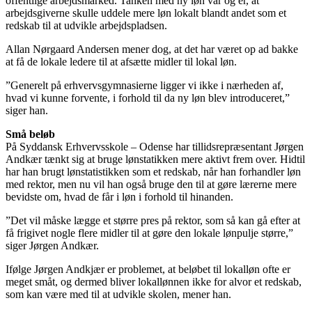
offentlige arbejdsmarked. Tanken med ny løn var og er, at
arbejdsgiverne skulle uddele mere løn lokalt blandt andet som et
redskab til at udvikle arbejdspladsen.
Allan Nørgaard Andersen mener dog, at det har været op ad bakke
at få de lokale ledere til at afsætte midler til lokal løn.
”Generelt på erhvervsgymnasierne ligger vi ikke i nærheden af,
hvad vi kunne forvente, i forhold til da ny løn blev introduceret,”
siger han.
Små beløb
På Syddansk Erhvervsskole – Odense har tillidsrepræsentant Jørgen
Andkær tænkt sig at bruge lønstatikken mere aktivt frem over. Hidtil
har han brugt lønstatistikken som et redskab, når han forhandler løn
med rektor, men nu vil han også bruge den til at gøre lærerne mere
bevidste om, hvad de får i løn i forhold til hinanden.
”Det vil måske lægge et større pres på rektor, som så kan gå efter at
få frigivet nogle flere midler til at gøre den lokale lønpulje større,”
siger Jørgen Andkær.
Ifølge Jørgen Andkjær er problemet, at beløbet til lokalløn ofte er
meget småt, og dermed bliver lokallønnen ikke for alvor et redskab,
som kan være med til at udvikle skolen, mener han.