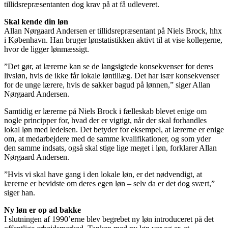
tillidsrepræsentanten dog krav på at få udleveret.
Skal kende din løn
Allan Nørgaard Andersen er tillidsrepræsentant på Niels Brock, hhx
i København. Han bruger lønstatistikken aktivt til at vise kollegerne,
hvor de ligger lønmæssigt.
”Det gør, at lærerne kan se de langsigtede konsekvenser for deres
livsløn, hvis de ikke får lokale løntillæg. Det har især konsekvenser
for de unge lærere, hvis de sakker bagud på lønnen,” siger Allan
Nørgaard Andersen.
Samtidig er lærerne på Niels Brock i fælleskab blevet enige om
nogle principper for, hvad der er vigtigt, når der skal forhandles
lokal løn med ledelsen. Det betyder for eksempel, at lærerne er enige
om, at medarbejdere med de samme kvalifikationer, og som yder
den samme indsats, også skal stige lige meget i løn, forklarer Allan
Nørgaard Andersen.
”Hvis vi skal have gang i den lokale løn, er det nødvendigt, at
lærerne er bevidste om deres egen løn – selv da er det dog svært,”
siger han.
Ny løn er op ad bakke
I slutningen af 1990’erne blev begrebet ny løn introduceret på det