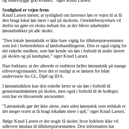
og underbygge god kvalitet,” siger Knud Larsen.
Synlighed er vejen frem
Knud Larsen mener, at synlighed om lærernes løn er vejen til at få
den bragt lokal løn mere i spil på skolerne. Områdebestyrelsen vil
derfor nu gøre en ekstra indsats for, at der bliver udarbejdet
lønstatistikker på alle skoler.
”Den lokale lønstatistik er ikke bare vigtig for tillidsrepræsentanten
som led i forberedelsen af lønforhandlingerne. Den er også vigtig for
det enkelte medlem, som bør kende sin løn i forhold til andre lærere
på skolen og på landsplan,” siger Knud Larsen.
Han forklarer, at der allerede er etableret fælles lønstatistik på mange
erhvervsgymnasier, hvor det er muligt at se lønnen for både
undervisere fra GL, Djøf og IDA.
I lønstatistikken kan den enkelte lærer se sin løn i forhold til
gennemsnitslønnen på skolen, men også i forhold til de kolleger,
som har en tilsvarende anciennitet.
”Lønstatistik gør det ikke alene, men uden lønstatisk som redskab er
det meget svært at få bragt lokalløn mere i spil,” siger Knud Larsen.
Ifølge Knud Larsen er der nogle få skoler, hvor ledelsen ikke vil
udlevere løndata til tillidsrepræsentanten. Den information har