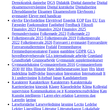
Demokratisk dannelse
DGS
Didaktik
Digital dannelse
Digital
eksamensovervågning
Digital krænkelse
Digitalisering
Efteruddannelse
Eksamen
Eksamensform
Elevboom i
gymnasiet
Elever med handicap
elevfor
Elevfordeling
Elevtrivsel
Engelsk
EOP
Epx
EU
Eux
Fængsler
Fagkonsulent
Faglighed
Feedback
Filosofi
Finanslov 2023
Finanslov 2024
Finanslov 2025
fjernundervisning
Folkemøde 2023
Folkemøde 23
Folketingsvalg 2015
Folketingsvalg 2019
Folketingsvalg
2022
Folketingsvalg 2026
Forsvaret i gymnasiet
Forsvarslinje
Forsvarsstudieretning
Frafald
Fremmedsprog
Fremmedsprogsstrategi
Fusion
gambling
GDPR
GL's
hovedbestyrelsesvalg
GLs internationale arbejde
Grønland
Grundforløb
Gruppearbejde
Gymnasiale suppleringskurser
Gymnasielukning
Gymnasiereform 2016
Gymnasiereform
2030
Hf
Hhx
Historie
Høje følelsesmæssige krav
Htx
Idræt
Indeklima
Indflydelse
Innovation
Integration
Internationalt
It
It i undervisning
It-forbud
Japan
Kandidatreform
Karakterer
Karakterkrav
Karakterræs
Karakterskala
Karrierelæring
kinesisk
Klager
Klasseledelse
Klima
Kollegial
supervision
Kommunikation og it
Kompetenceudvikling
Køn
Kunstig intelligens
l
Lærer-elev-relation
Lærerens dag
Lærerliv
læring
Læseforståelse
Læsevejledning
læsning
Lectio
Ledelse
Lektier
Ligestilling
Litteratur
Litteraturkanon
Lokalaftale