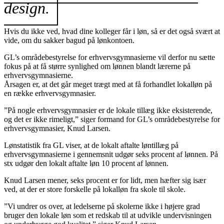
design.
Hvis du ikke ved, hvad dine kolleger får i løn, så er det også svært at
vide, om du sakker bagud på lønkontoen.
GL’s områdebestyrelse for erhvervsgymnasierne vil derfor nu sætte
fokus på at få større synlighed om lønnen blandt lærerne på
erhvervsgymnasierne.
Årsagen er, at det går meget trægt med at få forhandlet lokalløn på
en række erhvervsgymnasier.
”På nogle erhvervsgymnasier er de lokale tillæg ikke eksisterende,
og det er ikke rimeligt,” siger formand for GL’s områdebestyrelse for
erhvervsgymnasier, Knud Larsen.
Lønstatistik fra GL viser, at de lokalt aftalte løntillæg på
erhvervsgymnasierne i gennemsnit udgør seks procent af lønnen. På
stx udgør den lokalt aftalte løn 10 procent af lønnen.
Knud Larsen mener, seks procent er for lidt, men hæfter sig især
ved, at der er store forskelle på lokalløn fra skole til skole.
”Vi undrer os over, at ledelserne på skolerne ikke i højere grad
bruger den lokale løn som et redskab til at udvikle undervisningen