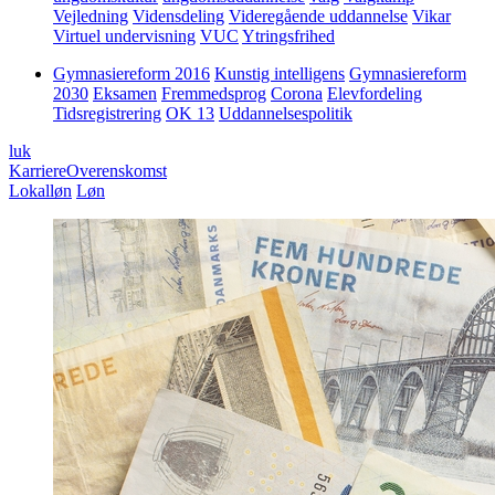
Vejledning
Vidensdeling
Videregående uddannelse
Vikar
Virtuel undervisning
VUC
Ytringsfrihed
Gymnasiereform 2016
Kunstig intelligens
Gymnasiereform
2030
Eksamen
Fremmedsprog
Corona
Elevfordeling
Tidsregistrering
OK 13
Uddannelsespolitik
luk
Karriere
Overenskomst
Lokalløn
Løn