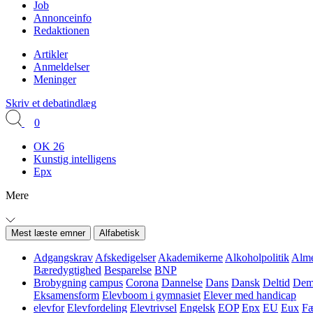
Job
Annonceinfo
Redaktionen
Artikler
Anmeldelser
Meninger
Skriv et debatindlæg
0
OK 26
Kunstig intelligens
Epx
Mere
Mest læste emner
Alfabetisk
Adgangskrav
Afskedigelser
Akademikerne
Alkoholpolitik
Alme
Bæredygtighed
Besparelse
BNP
Brobygning
campus
Corona
Dannelse
Dans
Dansk
Deltid
Demo
Eksamensform
Elevboom i gymnasiet
Elever med handicap
elevfor
Elevfordeling
Elevtrivsel
Engelsk
EOP
Epx
EU
Eux
Fæ