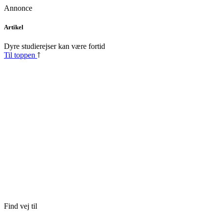
Annonce
Skip
Artikel
to
content
Dyre studierejser kan være fortid
Til toppen
Find vej til