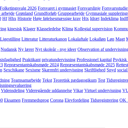
Folketingsvalg 2026
Forsvaret i gymnasiet
Forsvarslinje
Forsvarsstudie
 arbejde
Grønland
Grundforløb
Gruppearbejde
Gymnasiale supplering
0
Hf
Hhx
Historie
Høje følelsesmæssige krav
Htx
Idræt
Indeklima
Indf
ring
kinesisk
Klager
Klasseledelse
Klima
Kollegial supervision
Kommuni
Ligestilling
Litteratur
Litteraturkanon
Lokalaftale
Lokalløn
Løn
Magt
Nudansk
Ny lærer
Nyt skoleår - nye ideer
Observation af undervisnin
sisfaglighed
Praktikant
privatundervisning
Professionel kapital
Psykisk 
23
Repræsentantskabsmøde 2024
Repræsentantskabsmøde 2025
Rettest
yn
Sexchikane
Sexisme
Skærmfri undervisning
Skriftlighed
Snyd
social
dning
Teamsamarbejde
Tekst
Teoretisk pædagogikum
Test
Tidsregistre
isningsevaluering
Vidensdeling
Videregående uddannelse
Vikar
Virtuel undervisning
V
30
Eksamen
Fremmedsprog
Corona
Elevfordeling
Tidsregistrering
OK 