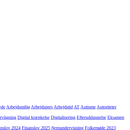
æde
Arbejdsmiljø
Arbejdspres
Arbejdstid
AT
Autisme
Autoriteter
ervågning
Digital krænkelse
Digitalisering
Efteruddannelse
Eksamen
anslov 2024
Finanslov 2025
fjernundervisning
Folkemøde 2023