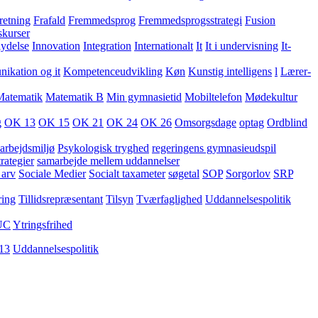
retning
Frafald
Fremmedsprog
Fremmedsprogsstrategi
Fusion
skurser
lydelse
Innovation
Integration
Internationalt
It
It i undervisning
It-
kation og it
Kompetenceudvikling
Køn
Kunstig intelligens
l
Lærer-
Matematik
Matematik B
Min gymnasietid
Mobiltelefon
Mødekultur
g
OK 13
OK 15
OK 21
OK 24
OK 26
Omsorgsdage
optag
Ordblind
arbejdsmiljø
Psykologisk tryghed
regeringens gymnasieudspil
rategier
samarbejde mellem uddannelser
 arv
Sociale Medier
Socialt taxameter
søgetal
SOP
Sorgorlov
SRP
ring
Tillidsrepræsentant
Tilsyn
Tværfaglighed
Uddannelsespolitik
UC
Ytringsfrihed
13
Uddannelsespolitik