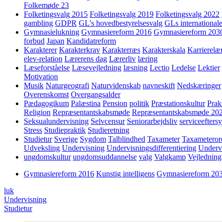
Folkemøde 23
Folketingsvalg 2015
Folketingsvalg 2019
Folketingsvalg 2022
gambling
GDPR
GL's hovedbestyrelsesvalg
GLs internationale
Gymnasielukning
Gymnasiereform 2016
Gymnasiereform 203
forbud
Japan
Kandidatreform
Karakterer
Karakterkrav
Karakterræs
Karakterskala
Karrierelæ
elev-relation
Lærerens dag
Lærerliv
læring
Læseforståelse
Læsevejledning
læsning
Lectio
Ledelse
Lektier
Motivation
Musik
Naturgeografi
Naturvidenskab
navneskift
Nedskæringer
Overenskomst
Overgangsalder
Pædagogikum
Palæstina
Pension
politik
Præstationskultur
Prak
Religion
Repræsentantskabsmøde
Repræsentantskabsmøde 20
Seksualundervisning
Selvcensur
Seniorarbejdsliv
serviceefters
Stress
Studiepraktik
Studieretning
Studietur
Sverige
Sygdom
Talblindhed
Taxameter
Taxameteror
Udveksling
Undervisning
Undervisningsdifferentiering
Underv
ungdomskultur
ungdomsuddannelse
valg
Valgkamp
Vejledning
Gymnasiereform 2016
Kunstig intelligens
Gymnasiereform 20
luk
Undervisning
Studietur