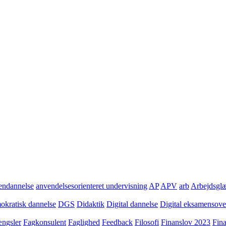
ndannelse
anvendelsesorienteret undervisning
AP
APV
arb
Arbejdsgl
kratisk dannelse
DGS
Didaktik
Digital dannelse
Digital eksamensov
ngsler
Fagkonsulent
Faglighed
Feedback
Filosofi
Finanslov 2023
Fin