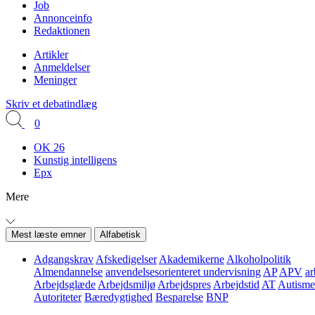
Job
Annonceinfo
Redaktionen
Artikler
Anmeldelser
Meninger
Skriv et debatindlæg
0
OK 26
Kunstig intelligens
Epx
Mere
Mest læste emner
Alfabetisk
Adgangskrav
Afskedigelser
Akademikerne
Alkoholpolitik
Almendannelse
anvendelsesorienteret undervisning
AP
APV
ar
Arbejdsglæde
Arbejdsmiljø
Arbejdspres
Arbejdstid
AT
Autisme
Autoriteter
Bæredygtighed
Besparelse
BNP