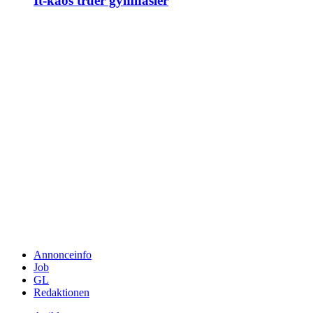
It-kaos truer gymnasier
Annonceinfo
Job
GL
Redaktionen