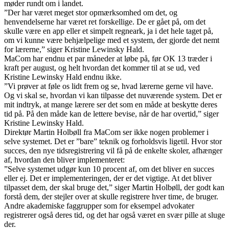
møder rundt om i landet.
”Der har været meget stor opmærksomhed om det, og
henvendelserne har været ret forskellige. De er gået på, om det
skulle være en app eller et simpelt regneark, ja i det hele taget på,
om vi kunne være behjælpelige med et system, der gjorde det nemt
for lærerne,” siger Kristine Lewinsky Hald.
MaCom har endnu et par måneder at løbe på, før OK 13 træder i
kraft per august, og helt hvordan det kommer til at se ud, ved
Kristine Lewinsky Hald endnu ikke.
”Vi prøver at føle os lidt frem og se, hvad lærerne gerne vil have.
Og vi skal se, hvordan vi kan tilpasse det nuværende system. Det er
mit indtryk, at mange lærere ser det som en måde at beskytte deres
tid på. På den måde kan de lettere bevise, når de har overtid,” siger
Kristine Lewinsky Hald.
Direktør Martin Holbøll fra MaCom ser ikke nogen problemer i
selve systemet. Det er ”bare” teknik og forholdsvis ligetil. Hvor stor
succes, den nye tidsregistrering vil få på de enkelte skoler, afhænger
af, hvordan den bliver implementeret:
”Selve systemet udgør kun 10 procent af, om det bliver en succes
eller ej. Det er implementeringen, der er det vigtige. At det bliver
tilpasset dem, der skal bruge det,” siger Martin Holbøll, der godt kan
forstå dem, der stejler over at skulle registrere hver time, de bruger.
Andre akademiske faggrupper som for eksempel advokater
registrerer også deres tid, og det har også været en svær pille at sluge
der.