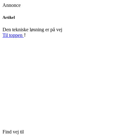
Annonce
Skip
Artikel
to
content
Den tekniske løsning er på vej
Til toppen
Find vej til