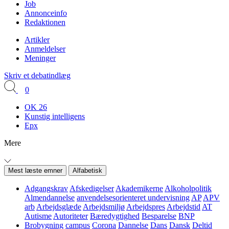
Job
Annonceinfo
Redaktionen
Artikler
Anmeldelser
Meninger
Skriv et debatindlæg
0
OK 26
Kunstig intelligens
Epx
Mere
Mest læste emner
Alfabetisk
Adgangskrav
Afskedigelser
Akademikerne
Alkoholpolitik
Almendannelse
anvendelsesorienteret undervisning
AP
APV
arb
Arbejdsglæde
Arbejdsmiljø
Arbejdspres
Arbejdstid
AT
Autisme
Autoriteter
Bæredygtighed
Besparelse
BNP
Brobygning
campus
Corona
Dannelse
Dans
Dansk
Deltid