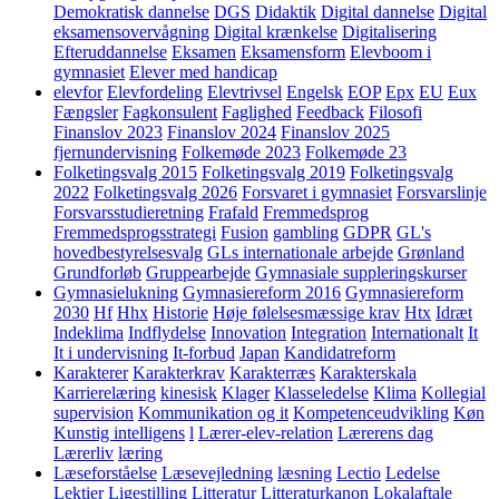
Demokratisk dannelse
DGS
Didaktik
Digital dannelse
Digital
eksamensovervågning
Digital krænkelse
Digitalisering
Efteruddannelse
Eksamen
Eksamensform
Elevboom i
gymnasiet
Elever med handicap
elevfor
Elevfordeling
Elevtrivsel
Engelsk
EOP
Epx
EU
Eux
Fængsler
Fagkonsulent
Faglighed
Feedback
Filosofi
Finanslov 2023
Finanslov 2024
Finanslov 2025
fjernundervisning
Folkemøde 2023
Folkemøde 23
Folketingsvalg 2015
Folketingsvalg 2019
Folketingsvalg
2022
Folketingsvalg 2026
Forsvaret i gymnasiet
Forsvarslinje
Forsvarsstudieretning
Frafald
Fremmedsprog
Fremmedsprogsstrategi
Fusion
gambling
GDPR
GL's
hovedbestyrelsesvalg
GLs internationale arbejde
Grønland
Grundforløb
Gruppearbejde
Gymnasiale suppleringskurser
Gymnasielukning
Gymnasiereform 2016
Gymnasiereform
2030
Hf
Hhx
Historie
Høje følelsesmæssige krav
Htx
Idræt
Indeklima
Indflydelse
Innovation
Integration
Internationalt
It
It i undervisning
It-forbud
Japan
Kandidatreform
Karakterer
Karakterkrav
Karakterræs
Karakterskala
Karrierelæring
kinesisk
Klager
Klasseledelse
Klima
Kollegial
supervision
Kommunikation og it
Kompetenceudvikling
Køn
Kunstig intelligens
l
Lærer-elev-relation
Lærerens dag
Lærerliv
læring
Læseforståelse
Læsevejledning
læsning
Lectio
Ledelse
Lektier
Ligestilling
Litteratur
Litteraturkanon
Lokalaftale