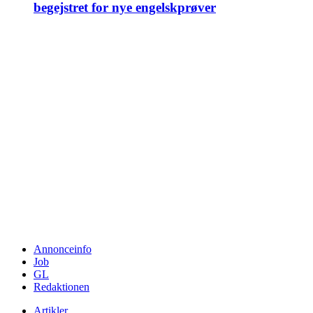
begejstret for nye engelskprøver
Annonceinfo
Job
GL
Redaktionen
Artikler