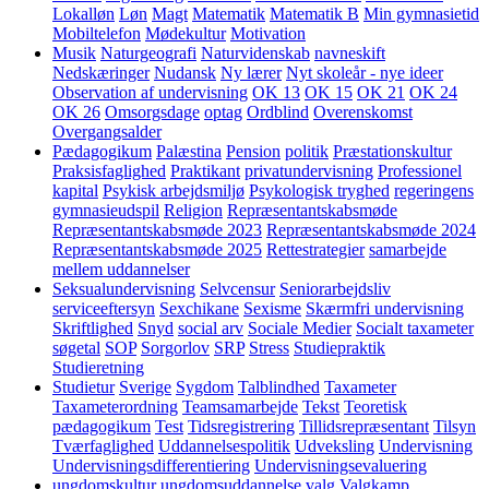
Lokalløn
Løn
Magt
Matematik
Matematik B
Min gymnasietid
Mobiltelefon
Mødekultur
Motivation
Musik
Naturgeografi
Naturvidenskab
navneskift
Nedskæringer
Nudansk
Ny lærer
Nyt skoleår - nye ideer
Observation af undervisning
OK 13
OK 15
OK 21
OK 24
OK 26
Omsorgsdage
optag
Ordblind
Overenskomst
Overgangsalder
Pædagogikum
Palæstina
Pension
politik
Præstationskultur
Praksisfaglighed
Praktikant
privatundervisning
Professionel
kapital
Psykisk arbejdsmiljø
Psykologisk tryghed
regeringens
gymnasieudspil
Religion
Repræsentantskabsmøde
Repræsentantskabsmøde 2023
Repræsentantskabsmøde 2024
Repræsentantskabsmøde 2025
Rettestrategier
samarbejde
mellem uddannelser
Seksualundervisning
Selvcensur
Seniorarbejdsliv
serviceeftersyn
Sexchikane
Sexisme
Skærmfri undervisning
Skriftlighed
Snyd
social arv
Sociale Medier
Socialt taxameter
søgetal
SOP
Sorgorlov
SRP
Stress
Studiepraktik
Studieretning
Studietur
Sverige
Sygdom
Talblindhed
Taxameter
Taxameterordning
Teamsamarbejde
Tekst
Teoretisk
pædagogikum
Test
Tidsregistrering
Tillidsrepræsentant
Tilsyn
Tværfaglighed
Uddannelsespolitik
Udveksling
Undervisning
Undervisningsdifferentiering
Undervisningsevaluering
ungdomskultur
ungdomsuddannelse
valg
Valgkamp