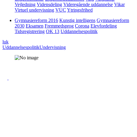
Vejledning
Vidensdeling
Videregående uddannelse
Vikar
Virtuel undervisning
VUC
Ytringsfrihed
Gymnasiereform 2016
Kunstig intelligens
Gymnasiereform
2030
Eksamen
Fremmedsprog
Corona
Elevfordeling
Tidsregistrering
OK 13
Uddannelsespolitik
luk
Uddannelsespolitik
Undervisning