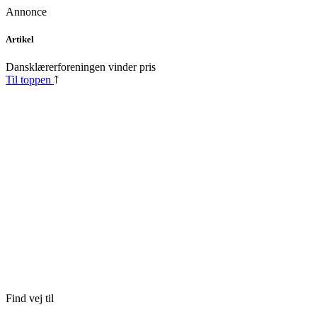
Annonce
Skip
Artikel
to
content
Dansklærerforeningen vinder pris
Til toppen
Find vej til