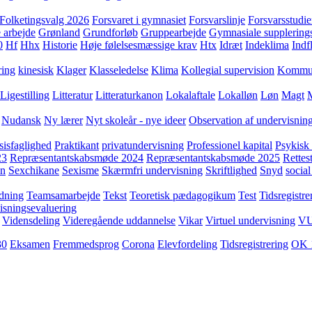
Folketingsvalg 2026
Forsvaret i gymnasiet
Forsvarslinje
Forsvarsstudie
 arbejde
Grønland
Grundforløb
Gruppearbejde
Gymnasiale supplering
0
Hf
Hhx
Historie
Høje følelsesmæssige krav
Htx
Idræt
Indeklima
Indf
ring
kinesisk
Klager
Klasseledelse
Klima
Kollegial supervision
Kommuni
Ligestilling
Litteratur
Litteraturkanon
Lokalaftale
Lokalløn
Løn
Magt
Nudansk
Ny lærer
Nyt skoleår - nye ideer
Observation af undervisnin
sisfaglighed
Praktikant
privatundervisning
Professionel kapital
Psykisk 
23
Repræsentantskabsmøde 2024
Repræsentantskabsmøde 2025
Rettest
yn
Sexchikane
Sexisme
Skærmfri undervisning
Skriftlighed
Snyd
social
dning
Teamsamarbejde
Tekst
Teoretisk pædagogikum
Test
Tidsregistre
isningsevaluering
Vidensdeling
Videregående uddannelse
Vikar
Virtuel undervisning
V
30
Eksamen
Fremmedsprog
Corona
Elevfordeling
Tidsregistrering
OK 