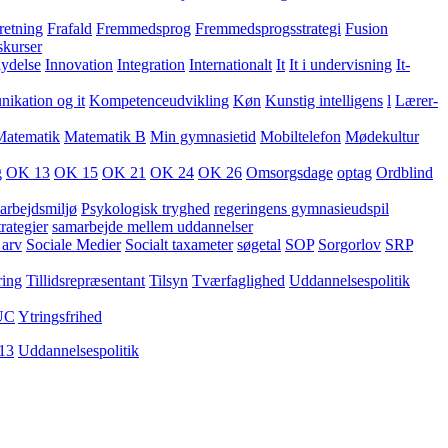
retning
Frafald
Fremmedsprog
Fremmedsprogsstrategi
Fusion
skurser
lydelse
Innovation
Integration
Internationalt
It
It i undervisning
It-
kation og it
Kompetenceudvikling
Køn
Kunstig intelligens
l
Lærer-
Matematik
Matematik B
Min gymnasietid
Mobiltelefon
Mødekultur
g
OK 13
OK 15
OK 21
OK 24
OK 26
Omsorgsdage
optag
Ordblind
arbejdsmiljø
Psykologisk tryghed
regeringens gymnasieudspil
rategier
samarbejde mellem uddannelser
 arv
Sociale Medier
Socialt taxameter
søgetal
SOP
Sorgorlov
SRP
ring
Tillidsrepræsentant
Tilsyn
Tværfaglighed
Uddannelsespolitik
UC
Ytringsfrihed
13
Uddannelsespolitik