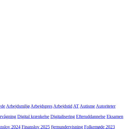
æde
Arbejdsmiljø
Arbejdspres
Arbejdstid
AT
Autisme
Autoriteter
ervågning
Digital krænkelse
Digitalisering
Efteruddannelse
Eksamen
anslov 2024
Finanslov 2025
fjernundervisning
Folkemøde 2023