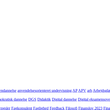
ndannelse
anvendelsesorienteret undervisning
AP
APV
arb
Arbejdsgl
kratisk dannelse
DGS
Didaktik
Digital dannelse
Digital eksamensov
ngsler
Fagkonsulent
Faglighed
Feedback
Filosofi
Finanslov 2023
Fin