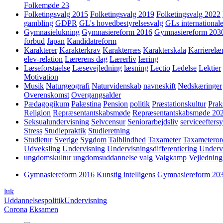
Folkemøde 23
Folketingsvalg 2015
Folketingsvalg 2019
Folketingsvalg 2022
gambling
GDPR
GL's hovedbestyrelsesvalg
GLs internationale
Gymnasielukning
Gymnasiereform 2016
Gymnasiereform 203
forbud
Japan
Kandidatreform
Karakterer
Karakterkrav
Karakterræs
Karakterskala
Karrierelæ
elev-relation
Lærerens dag
Lærerliv
læring
Læseforståelse
Læsevejledning
læsning
Lectio
Ledelse
Lektier
Motivation
Musik
Naturgeografi
Naturvidenskab
navneskift
Nedskæringer
Overenskomst
Overgangsalder
Pædagogikum
Palæstina
Pension
politik
Præstationskultur
Prak
Religion
Repræsentantskabsmøde
Repræsentantskabsmøde 20
Seksualundervisning
Selvcensur
Seniorarbejdsliv
serviceefters
Stress
Studiepraktik
Studieretning
Studietur
Sverige
Sygdom
Talblindhed
Taxameter
Taxameteror
Udveksling
Undervisning
Undervisningsdifferentiering
Underv
ungdomskultur
ungdomsuddannelse
valg
Valgkamp
Vejledning
Gymnasiereform 2016
Kunstig intelligens
Gymnasiereform 20
luk
Uddannelsespolitik
Undervisning
Corona
Eksamen