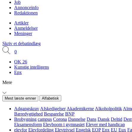
Job
Annonceinfo
Redaktionen
Artikler
Anmeldelser
Meninger
Skriv et debatindlæg
0
OK 26
Kunstig intelligens
Epx
Mere
Mest læste emner
Alfabetisk
Adgangskrav
Afskedigelser
Akademikerne
Alkoholpolitik
Alme
Bæredygtighed
Besparelse
BNP
Brobygning
campus
Corona
Dannelse
Dans
Dansk
Deltid
Demo
Eksamensform
Elevboom i gymnasiet
Elever med handicap
elevfor
Elevfordeling
Elevtrivsel
Engelsk
EOP
Epx
EU
Eux
Fæ