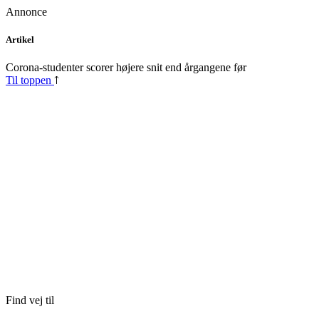
Annonce
Skip
Artikel
to
content
Corona-studenter scorer højere snit end årgangene før
Til toppen
Find vej til