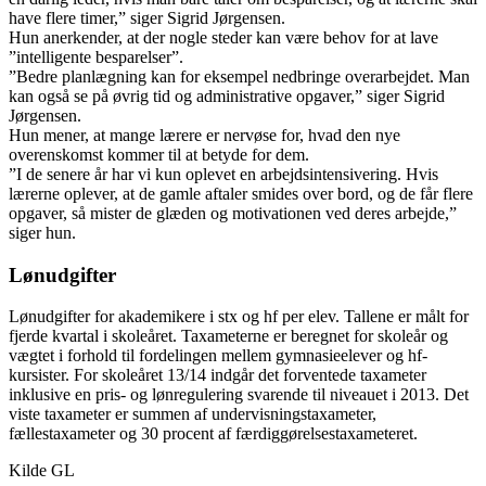
have flere timer,” siger Sigrid Jørgensen.
Hun anerkender, at der nogle steder kan være behov for at lave
”intelligente besparelser”.
”Bedre planlægning kan for eksempel nedbringe overarbejdet. Man
kan også se på øvrig tid og administrative opgaver,” siger Sigrid
Jørgensen.
Hun mener, at mange lærere er nervøse for, hvad den nye
overenskomst kommer til at betyde for dem.
”I de senere år har vi kun oplevet en arbejdsintensivering. Hvis
lærerne oplever, at de gamle aftaler smides over bord, og de får flere
opgaver, så mister de glæden og motivationen ved deres arbejde,”
siger hun.
Lønudgifter
Lønudgifter for akademikere i stx og hf per elev. Tallene er målt for
fjerde kvartal i skoleåret. Taxameterne er beregnet for skoleår og
vægtet i forhold til fordelingen mellem gymnasieelever og hf-
kursister. For skoleåret 13/14 indgår det forventede taxameter
inklusive en pris- og lønregulering svarende til niveauet i 2013. Det
viste taxameter er summen af undervisningstaxameter,
fællestaxameter og 30 procent af færdiggørelsestaxameteret.
Kilde GL