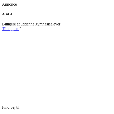
Annonce
Skip
Artikel
to
content
Billigere at uddanne gymnasieelever
Til toppen
Find vej til