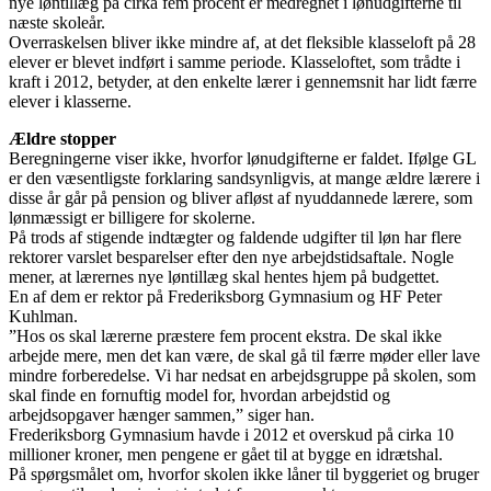
nye løntillæg på cirka fem procent er medregnet i lønudgifterne til
næste skoleår.
Overraskelsen bliver ikke mindre af, at det fleksible klasseloft på 28
elever er blevet indført i samme periode. Klasseloftet, som trådte i
kraft i 2012, betyder, at den enkelte lærer i gennemsnit har lidt færre
elever i klasserne.
Ældre stopper
Beregningerne viser ikke, hvorfor lønudgifterne er faldet. Ifølge GL
er den væsentligste forklaring sandsynligvis, at mange ældre lærere i
disse år går på pension og bliver afløst af nyuddannede lærere, som
lønmæssigt er billigere for skolerne.
På trods af stigende indtægter og faldende udgifter til løn har flere
rektorer varslet besparelser efter den nye arbejdstidsaftale. Nogle
mener, at lærernes nye løntillæg skal hentes hjem på budgettet.
En af dem er rektor på Frederiksborg Gymnasium og HF Peter
Kuhlman.
”Hos os skal lærerne præstere fem procent ekstra. De skal ikke
arbejde mere, men det kan være, de skal gå til færre møder eller lave
mindre forberedelse. Vi har nedsat en arbejdsgruppe på skolen, som
skal finde en fornuftig model for, hvordan arbejdstid og
arbejdsopgaver hænger sammen,” siger han.
Frederiksborg Gymnasium havde i 2012 et overskud på cirka 10
millioner kroner, men pengene er gået til at bygge en idrætshal.
På spørgsmålet om, hvorfor skolen ikke låner til byggeriet og bruger