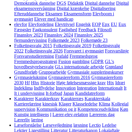
Demokratisk dannelse
DGS
Didaktik
Digital dannelse
Digital
eksamensovervågning
Digital krænkelse
Digitalisering
Efteruddannelse
Eksamen
Eksamensform
Elevboom i
gymnasiet
Elever med handicap
elevfor
Elevfordeling
Elevtrivsel
Engelsk
EOP
Epx
EU
Eux
Fængsler
Fagkonsulent
Faglighed
Feedback
Filosofi
Finanslov 2023
Finanslov 2024
Finanslov 2025
fjernundervisning
Folkemøde 2023
Folkemøde 23
Folketingsvalg 2015
Folketingsvalg 2019
Folketingsvalg
2022
Folketingsvalg 2026
Forsvaret i gymnasiet
Forsvarslinje
Forsvarsstudieretning
Frafald
Fremmedsprog
Fremmedsprogsstrategi
Fusion
gambling
GDPR
GL's
hovedbestyrelsesvalg
GLs internationale arbejde
Grønland
Grundforløb
Gruppearbejde
Gymnasiale suppleringskurser
Gymnasielukning
Gymnasiereform 2016
Gymnasiereform
2030
Hf
Hhx
Historie
Høje følelsesmæssige krav
Htx
Idræt
Indeklima
Indflydelse
Innovation
Integration
Internationalt
It
It i undervisning
It-forbud
Japan
Kandidatreform
Karakterer
Karakterkrav
Karakterræs
Karakterskala
Karrierelæring
kinesisk
Klager
Klasseledelse
Klima
Kollegial
supervision
Kommunikation og it
Kompetenceudvikling
Køn
Kunstig intelligens
l
Lærer-elev-relation
Lærerens dag
Lærerliv
læring
Læseforståelse
Læsevejledning
læsning
Lectio
Ledelse
Lektier
Ligestilling
Litteratur
Litteraturkanon
Lokalaftale