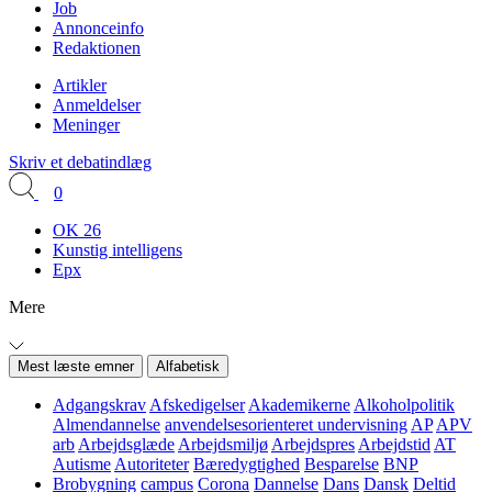
Job
Annonceinfo
Redaktionen
Artikler
Anmeldelser
Meninger
Skriv et debatindlæg
0
OK 26
Kunstig intelligens
Epx
Mere
Mest læste emner
Alfabetisk
Adgangskrav
Afskedigelser
Akademikerne
Alkoholpolitik
Almendannelse
anvendelsesorienteret undervisning
AP
APV
arb
Arbejdsglæde
Arbejdsmiljø
Arbejdspres
Arbejdstid
AT
Autisme
Autoriteter
Bæredygtighed
Besparelse
BNP
Brobygning
campus
Corona
Dannelse
Dans
Dansk
Deltid