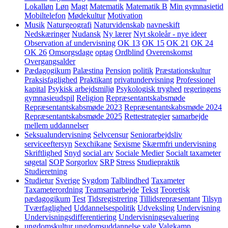
Lokalløn
Løn
Magt
Matematik
Matematik B
Min gymnasietid
Mobiltelefon
Mødekultur
Motivation
Musik
Naturgeografi
Naturvidenskab
navneskift
Nedskæringer
Nudansk
Ny lærer
Nyt skoleår - nye ideer
Observation af undervisning
OK 13
OK 15
OK 21
OK 24
OK 26
Omsorgsdage
optag
Ordblind
Overenskomst
Overgangsalder
Pædagogikum
Palæstina
Pension
politik
Præstationskultur
Praksisfaglighed
Praktikant
privatundervisning
Professionel
kapital
Psykisk arbejdsmiljø
Psykologisk tryghed
regeringens
gymnasieudspil
Religion
Repræsentantskabsmøde
Repræsentantskabsmøde 2023
Repræsentantskabsmøde 2024
Repræsentantskabsmøde 2025
Rettestrategier
samarbejde
mellem uddannelser
Seksualundervisning
Selvcensur
Seniorarbejdsliv
serviceeftersyn
Sexchikane
Sexisme
Skærmfri undervisning
Skriftlighed
Snyd
social arv
Sociale Medier
Socialt taxameter
søgetal
SOP
Sorgorlov
SRP
Stress
Studiepraktik
Studieretning
Studietur
Sverige
Sygdom
Talblindhed
Taxameter
Taxameterordning
Teamsamarbejde
Tekst
Teoretisk
pædagogikum
Test
Tidsregistrering
Tillidsrepræsentant
Tilsyn
Tværfaglighed
Uddannelsespolitik
Udveksling
Undervisning
Undervisningsdifferentiering
Undervisningsevaluering
ungdomskultur
ungdomsuddannelse
valg
Valgkamp