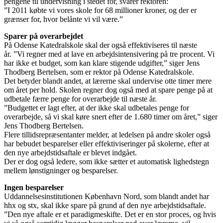
pengene til undervisning i stedet for, svarer rektoren:
”I 2011 købte vi vores skole for 68 millioner kroner, og der er
grænser for, hvor belånte vi vil være.”
Sparer på overarbejdet
På Odense Katedralskole skal der også effektiviseres til næste
år. ”Vi regner med at lave en arbejdsintensivering på tre procent. Vi
har ikke et budget, som kan klare stigende udgifter,” siger Jens
Thodberg Bertelsen, som er rektor på Odense Katedralskole.
Det betyder blandt andet, at lærerne skal undervise otte timer mere
om året per hold. Skolen regner dog også med at spare penge på at
udbetale færre penge for overarbejde til næste år.
”Budgettet er lagt efter, at der ikke skal udbetales penge for
overarbejde, så vi skal køre snert efter de 1.680 timer om året,” siger
Jens Thodberg Bertelsen.
Flere tillidsrepræsentanter melder, at ledelsen på andre skoler også
har bebudet besparelser eller effektiviseringer på skolerne, efter at
den nye arbejdstidsaftale er blevet indgået.
Der er dog også ledere, som ikke sætter et automatisk lighedstegn
mellem lønstigninger og besparelser.
Ingen besparelser
Uddannelsesinstitutionen København Nord, som blandt andet har
hhx og stx, skal ikke spare på grund af den nye arbejdstidsaftale.
”Den nye aftale er et paradigmeskifte. Det er en stor proces, og hvis