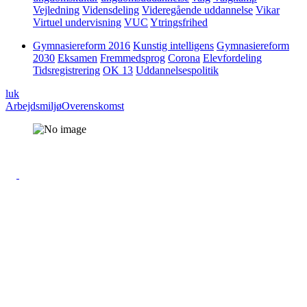
Vejledning
Vidensdeling
Videregående uddannelse
Vikar
Virtuel undervisning
VUC
Ytringsfrihed
Gymnasiereform 2016
Kunstig intelligens
Gymnasiereform
2030
Eksamen
Fremmedsprog
Corona
Elevfordeling
Tidsregistrering
OK 13
Uddannelsespolitik
luk
Arbejdsmiljø
Overenskomst