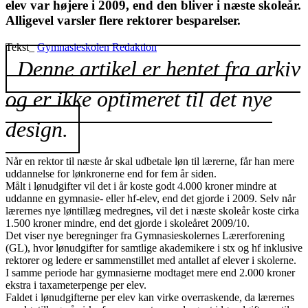
elev var højere i 2009, end den bliver i næste skoleår.
Alligevel varsler flere rektorer besparelser.
Tekst_
Gymnasieskolen Redaktion
Denne artikel er hentet fra arkiv
og er ikke optimeret til det nye
design.
Når en rektor til næste år skal udbetale løn til lærerne, får han mere
uddannelse for lønkronerne end for fem år siden.
Målt i lønudgifter vil det i år koste godt 4.000 kroner mindre at
uddanne en gymnasie- eller hf-elev, end det gjorde i 2009. Selv når
lærernes nye løntillæg medregnes, vil det i næste skoleår koste cirka
1.500 kroner mindre, end det gjorde i skoleåret 2009/10.
Det viser nye beregninger fra Gymnasieskolernes Lærerforening
(GL), hvor lønudgifter for samtlige akademikere i stx og hf inklusive
rektorer og ledere er sammenstillet med antallet af elever i skolerne.
I samme periode har gymnasierne modtaget mere end 2.000 kroner
ekstra i taxameterpenge per elev.
Faldet i lønudgifterne per elev kan virke overraskende, da lærernes