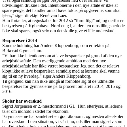
vi så også samtidig lægger besparelser ned over lærerne, vil
udviklingen drukne i det. Intentionerne i den nye aftale er ikke at
spare penge, det handler om at have fokus på opgaverne, som skal
løses,” siger direktør René van Laer.
Han fortæller, at regnskabet for 2012 så ”fornuftigt” ud, og derfor er
bestyrelsen på København Nord enig i, at der i en omstillingsperiode
ikke skal spares, også selv om det skulle give et lille underskud.
Besparelser i 2014
Samme holdning har Anders Kloppenborg, som er rektor på
Birkerød Gymnasium.
”Vi har ikke intentioner om at lave besparelser på grund af den nye
arbejdstidsaftale. Den overliggende ambition med den nye
arbejdstidsaftale har ikke været besparelser. Jeg tror, det er relativt
klogt ikke at lave besparelser, samtidig med at lærerne skal vænne
sig til en ny hverdag,” siger Anders Kloppenborg.
Til gengæld kan han ikke undgå at forholde sig til de udmeldte
besparelser for gymnasierne på to procent om året i 2014, 2015 og
2016.
Skoler har overskud
Sigrid Jørgensen er 2.-næstformand i GL. Hun efterlyser, at lederne
taler om indhold i stedet for økonomi.
”Gymnasierne har samlet set en god økonomi, og næsten alle skoler
har overskud. I den situation, vi står i nu, udstiller man sig selv som
en dårlig leder, hvis man bare taler om besparelser, og at lærerne skal