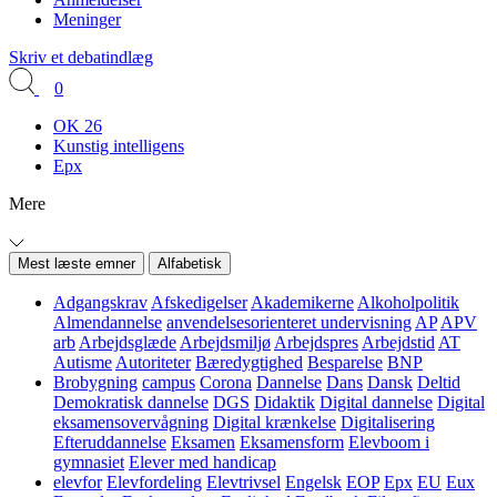
Meninger
Skriv et debatindlæg
0
OK 26
Kunstig intelligens
Epx
Mere
Mest læste emner
Alfabetisk
Adgangskrav
Afskedigelser
Akademikerne
Alkoholpolitik
Almendannelse
anvendelsesorienteret undervisning
AP
APV
arb
Arbejdsglæde
Arbejdsmiljø
Arbejdspres
Arbejdstid
AT
Autisme
Autoriteter
Bæredygtighed
Besparelse
BNP
Brobygning
campus
Corona
Dannelse
Dans
Dansk
Deltid
Demokratisk dannelse
DGS
Didaktik
Digital dannelse
Digital
eksamensovervågning
Digital krænkelse
Digitalisering
Efteruddannelse
Eksamen
Eksamensform
Elevboom i
gymnasiet
Elever med handicap
elevfor
Elevfordeling
Elevtrivsel
Engelsk
EOP
Epx
EU
Eux