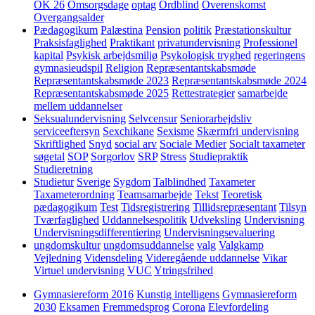
OK 26
Omsorgsdage
optag
Ordblind
Overenskomst
Overgangsalder
Pædagogikum
Palæstina
Pension
politik
Præstationskultur
Praksisfaglighed
Praktikant
privatundervisning
Professionel
kapital
Psykisk arbejdsmiljø
Psykologisk tryghed
regeringens
gymnasieudspil
Religion
Repræsentantskabsmøde
Repræsentantskabsmøde 2023
Repræsentantskabsmøde 2024
Repræsentantskabsmøde 2025
Rettestrategier
samarbejde
mellem uddannelser
Seksualundervisning
Selvcensur
Seniorarbejdsliv
serviceeftersyn
Sexchikane
Sexisme
Skærmfri undervisning
Skriftlighed
Snyd
social arv
Sociale Medier
Socialt taxameter
søgetal
SOP
Sorgorlov
SRP
Stress
Studiepraktik
Studieretning
Studietur
Sverige
Sygdom
Talblindhed
Taxameter
Taxameterordning
Teamsamarbejde
Tekst
Teoretisk
pædagogikum
Test
Tidsregistrering
Tillidsrepræsentant
Tilsyn
Tværfaglighed
Uddannelsespolitik
Udveksling
Undervisning
Undervisningsdifferentiering
Undervisningsevaluering
ungdomskultur
ungdomsuddannelse
valg
Valgkamp
Vejledning
Vidensdeling
Videregående uddannelse
Vikar
Virtuel undervisning
VUC
Ytringsfrihed
Gymnasiereform 2016
Kunstig intelligens
Gymnasiereform
2030
Eksamen
Fremmedsprog
Corona
Elevfordeling