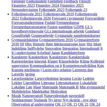
Fængsler
Fagkonsulent
Faglighed
Feedback
Filosofi
Finanslov 2023
Finanslov 2024
Finanslov 2025
fjernundervisning
Folkemøde 2023
Folkemøde 23
Folketingsvalg 2015
Folketingsvalg 2019
Folketingsvalg
2022
Folketingsvalg 2026
Forsvaret i gymnasiet
Forsvarslinje
Forsvarsstudieretning
Frafald
Fremmedsprog
Fremmedsprogsstrategi
Fusion
gambling
GDPR
GL's
hovedbestyrelsesvalg
GLs internationale arbejde
Grønland
Grundforløb
Gruppearbejde
Gymnasiale suppleringskurser
Gymnasielukning
Gymnasiereform 2016
Gymnasiereform
2030
Hf
Hhx
Historie
Høje følelsesmæssige krav
Htx
Idræt
Indeklima
Indflydelse
Innovation
Integration
Internationalt
It
It i undervisning
It-forbud
Japan
Kandidatreform
Karakterer
Karakterkrav
Karakterræs
Karakterskala
Karrierelæring
kinesisk
Klager
Klasseledelse
Klima
Kollegial
supervision
Kommunikation og it
Kompetenceudvikling
Køn
Kunstig intelligens
l
Lærer-elev-relation
Lærerens dag
Lærerliv
læring
Læseforståelse
Læsevejledning
læsning
Lectio
Ledelse
Lektier
Ligestilling
Litteratur
Litteraturkanon
Lokalaftale
Lokalløn
Løn
Magt
Matematik
Matematik B
Min gymnasietid
Mobiltelefon
Mødekultur
Motivation
Musik
Naturgeografi
Naturvidenskab
navneskift
Nedskæringer
Nudansk
Ny lærer
Nyt skoleår - nye ideer
Observation af undervisning
OK 13
OK 15
OK 21
OK 24