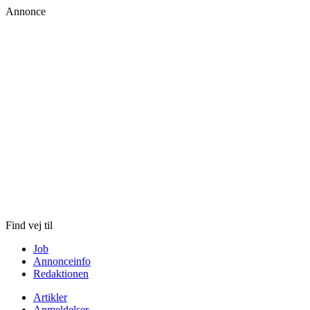
Annonce
Skip
to
content
Find vej til
Job
Annonceinfo
Redaktionen
Artikler
Anmeldelser