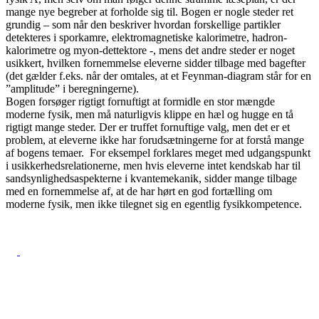
mange nye begreber at forholde sig til. Bogen er nogle steder ret
grundig – som når den beskriver hvordan forskellige partikler
detekteres i sporkamre, elektromagnetiske kalorimetre, hadron-
kalorimetre og myon-dettektore -, mens det andre steder er noget
usikkert, hvilken fornemmelse eleverne sidder tilbage med bagefter
(det gælder f.eks. når der omtales, at et Feynman-diagram står for en
”amplitude” i beregningerne).
Bogen forsøger rigtigt fornuftigt at formidle en stor mængde
moderne fysik, men må naturligvis klippe en hæl og hugge en tå
rigtigt mange steder. Der er truffet fornuftige valg, men det er et
problem, at eleverne ikke har forudsætningerne for at forstå mange
af bogens temaer. For eksempel forklares meget med udgangspunkt
i usikkerhedsrelationerne, men hvis eleverne intet kendskab har til
sandsynlighedsaspekterne i kvantemekanik, sidder mange tilbage
med en fornemmelse af, at de har hørt en god fortælling om
moderne fysik, men ikke tilegnet sig en egentlig fysikkompetence.