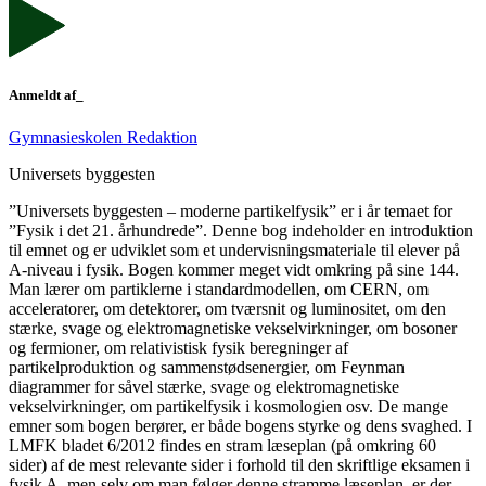
Anmeldt af_
Gymnasieskolen Redaktion
Universets byggesten
”Universets byggesten – moderne partikelfysik” er i år temaet for
”Fysik i det 21. århundrede”. Denne bog indeholder en introduktion
til emnet og er udviklet som et undervisningsmateriale til elever på
A-niveau i fysik. Bogen kommer meget vidt omkring på sine 144.
Man lærer om partiklerne i standardmodellen, om CERN, om
acceleratorer, om detektorer, om tværsnit og luminositet, om den
stærke, svage og elektromagnetiske vekselvirkninger, om bosoner
og fermioner, om relativistisk fysik beregninger af
partikelproduktion og sammenstødsenergier, om Feynman
diagrammer for såvel stærke, svage og elektromagnetiske
vekselvirkninger, om partikelfysik i kosmologien osv. De mange
emner som bogen berører, er både bogens styrke og dens svaghed. I
LMFK bladet 6/2012 findes en stram læseplan (på omkring 60
sider) af de mest relevante sider i forhold til den skriftlige eksamen i
fysik A, men selv om man følger denne stramme læseplan, er der