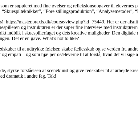
 som er suppleret med fine øvelser og refleksionsopgaver til elevernes p
r”, “Skuespilteknikker”, “Fore stillingsproduktion”, “Analysemetoder”, 
 på: https://master.praxis.dk/course/view.php?id=75449
.
Her er der afsnit
uespilleren og instruktøren er der super fine interview med instruktøre
ikt indblik i skuespillerfaget og dets kreative muligheder. Den digitale
ngen. Det er en gave. What’s not to like?
redskaber til at udtrykke følelser, skabe fællesskab og se verden fra and
t og empati – og som hjælper os/eleverne til at forstå, hvad det vil sig
de, styrke forståelsen af scenekunst og give redskaber til at arbejde kr
med dramatik i andre fag. Tak!