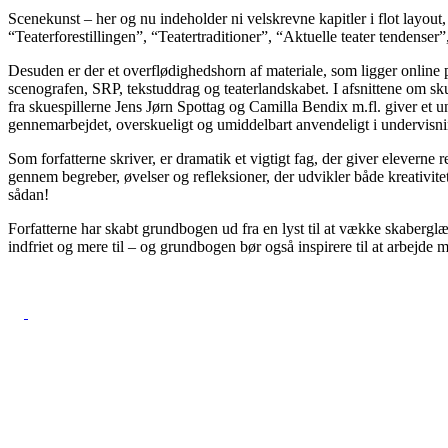
Scenekunst – her og nu indeholder ni velskrevne kapitler i flot layout,
“Teaterforestillingen”, “Teatertraditioner”, “Aktuelle teater tendense
Desuden er der et overflødighedshorn af materiale, som ligger online
scenografen, SRP, tekstuddrag og teaterlandskabet. I afsnittene om sk
fra skuespillerne Jens Jørn Spottag og Camilla Bendix m.fl. giver et un
gennemarbejdet, overskueligt og umiddelbart anvendeligt i undervisni
Som forfatterne skriver, er dramatik et vigtigt fag, der giver eleverne 
gennem begreber, øvelser og refleksioner, der udvikler både kreativite
sådan!
Forfatterne har skabt grundbogen ud fra en lyst til at vække skaberglæ
indfriet og mere til – og grundbogen bør også inspirere til at arbejde 