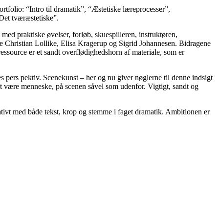
ortfolio:
“Intro til dramatik”, “Æstetiske læreprocesser”,
“Det tværæstetiske”.
 med praktiske øvelser, forløb, skuespilleren, instruktøren,
rne Christian Lollike, Elisa Kragerup og Sigrid Johannesen. Bidragene
 ressource er et sandt overflødighedshorn af materiale, som er
res pers pektiv. Scenekunst – her og nu giver nøglerne til denne indsigt
e at være menneske, på scenen såvel som udenfor. Vigtigt, sandt og
eativt med både tekst, krop og stemme i faget dramatik. Ambitionen er