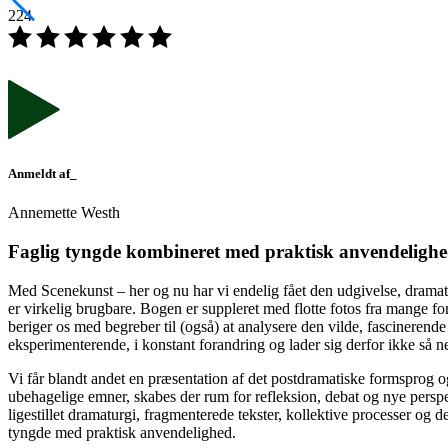
224
Anmeldt af_
Annemette Westh
F
aglig tyngde kombineret med praktisk anvendeligh
Med Scenekunst – her og nu har vi endelig fået den udgivelse, dramatik 
er virkelig brugbare. Bogen er suppleret med flotte fotos fra mange fo
beriger os med begreber til (også) at analysere den vilde, fascineren
eksperimenterende, i konstant forandring og lader sig derfor ikke så ne
Vi får blandt andet en præsentation af det postdramatiske formsprog og 
ubehagelige emner, skabes der rum for refleksion, debat og nye perspek
ligestillet dramaturgi, fragmenterede tekster, kollektive processer o
tyngde med praktisk anvendelighed.