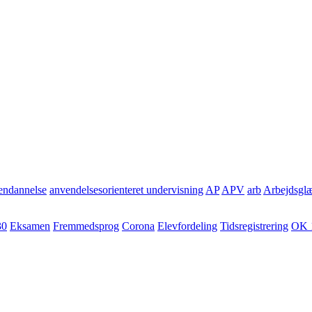
ndannelse
anvendelsesorienteret undervisning
AP
APV
arb
Arbejdsgl
30
Eksamen
Fremmedsprog
Corona
Elevfordeling
Tidsregistrering
OK 