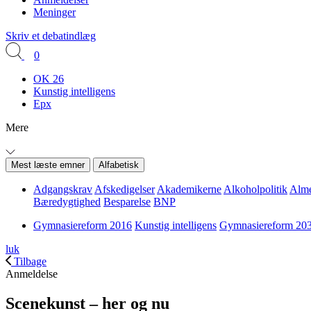
Meninger
Skriv et debatindlæg
0
OK 26
Kunstig intelligens
Epx
Mere
Mest læste emner
Alfabetisk
Adgangskrav
Afskedigelser
Akademikerne
Alkoholpolitik
Alme
Bæredygtighed
Besparelse
BNP
Gymnasiereform 2016
Kunstig intelligens
Gymnasiereform 20
luk
Tilbage
Anmeldelse
Scenekunst – her og nu