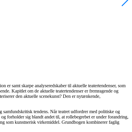
tion er samt skarpe analyseredskaber til aktuelle teatertendenser, som
isende. Kapitlet om de aktuelle teatertendenser er fremragende og
kteriserer den aktuelle scenekunst? Den er nytænkende,
og samfundskritisk tendens. Når teatret udfordrer med politiske og
 forholder sig blandt andet til, at rollebegrebet er under forandring,
ydning som kunstnerisk virkemiddel. Grundbogen kombinerer faglig