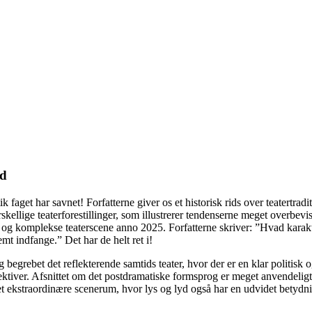
ed
faget har savnet! Forfatterne giver os et historisk rids over teatertradi
rskellige teaterforestillinger, som illustrerer tendenserne meget overbev
de og komplekse teaterscene anno 2025. Forfatterne skriver: ”Hvad kara
mt indfange.” Det har de helt ret i!
begrebet det reflekterende samtids teater, hvor der er en klar politisk 
tiver. Afsnittet om det postdramatiske formsprog er meget anvendeligt og
g det ekstraordinære scenerum, hvor lys og lyd også har en udvidet bet