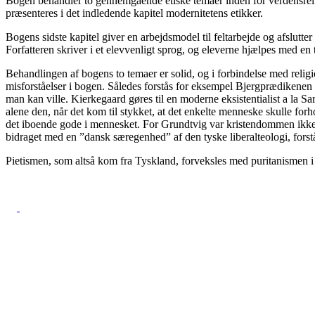
Bogen behandler to gennemgående etiske temaer inden for verdensrelig
præsenteres i det indledende kapitel modernitetens etikker.
Bogens sidste kapitel giver en arbejdsmodel til feltarbejde og afslutter
Forfatteren skriver i et elevvenligt sprog, og eleverne hjælpes med en
Behandlingen af bogens to temaer er solid, og i forbindelse med religi
misforståelser i bogen. Således forstås for eksempel Bjergprædikenen 
man kan ville. Kierkegaard gøres til en moderne eksistentialist a la S
alene den, når det kom til stykket, at det enkelte menneske skulle for
det iboende gode i mennesket. For Grundtvig var kristendommen ikke b
bidraget med en ”dansk særegenhed” af den tyske liberalteologi, for
Pietismen, som altså kom fra Tyskland, forveksles med puritanismen i