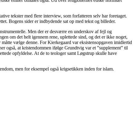
etiske emner omtales også. Ud over religionernes etiske normsæt
ative tekster med flere interview, som forfatteren selv har foretaget.
ttet. Bogens sider er indbydende sat op med tekst og billeder.
 instrumentelle. Men der er desværre en underskov af fejl og
ngen om det helt igennem rene, uplettede sind, og det er ikke noget,
selv måtte vælge denne. For Kierkegaard var eksistensopgaven imidlertid
ener også, at kristendommen ifølge Grundtvig var et ”supplement” til
ttede opfyldelse. At de to teologer samt Løgstrup skulle have
stendom, men for eksempel også krigsetikken inden for islam.