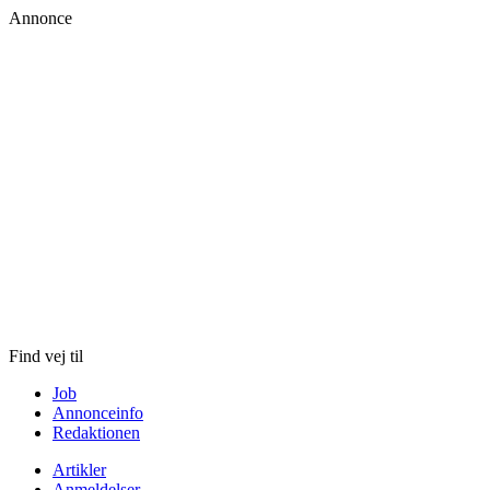
Annonce
Skip
to
content
Find vej til
Job
Annonceinfo
Redaktionen
Artikler
Anmeldelser