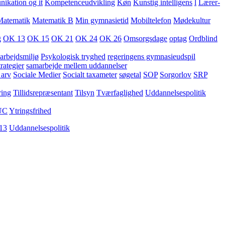
kation og it
Kompetenceudvikling
Køn
Kunstig intelligens
l
Lærer-
Matematik
Matematik B
Min gymnasietid
Mobiltelefon
Mødekultur
g
OK 13
OK 15
OK 21
OK 24
OK 26
Omsorgsdage
optag
Ordblind
arbejdsmiljø
Psykologisk tryghed
regeringens gymnasieudspil
rategier
samarbejde mellem uddannelser
 arv
Sociale Medier
Socialt taxameter
søgetal
SOP
Sorgorlov
SRP
ring
Tillidsrepræsentant
Tilsyn
Tværfaglighed
Uddannelsespolitik
UC
Ytringsfrihed
13
Uddannelsespolitik