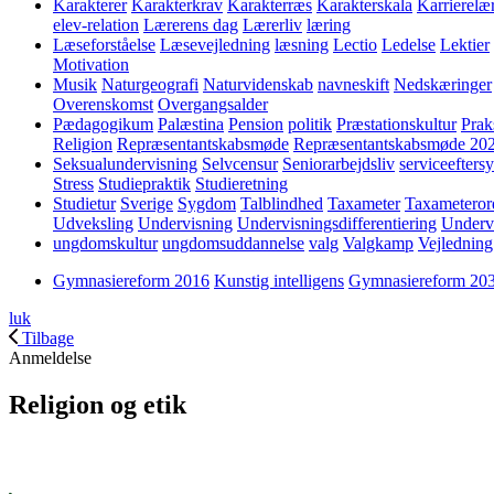
Karakterer
Karakterkrav
Karakterræs
Karakterskala
Karrierelæ
elev-relation
Lærerens dag
Lærerliv
læring
Læseforståelse
Læsevejledning
læsning
Lectio
Ledelse
Lektier
Motivation
Musik
Naturgeografi
Naturvidenskab
navneskift
Nedskæringer
Overenskomst
Overgangsalder
Pædagogikum
Palæstina
Pension
politik
Præstationskultur
Prak
Religion
Repræsentantskabsmøde
Repræsentantskabsmøde 20
Seksualundervisning
Selvcensur
Seniorarbejdsliv
serviceefters
Stress
Studiepraktik
Studieretning
Studietur
Sverige
Sygdom
Talblindhed
Taxameter
Taxameteror
Udveksling
Undervisning
Undervisningsdifferentiering
Underv
ungdomskultur
ungdomsuddannelse
valg
Valgkamp
Vejledning
Gymnasiereform 2016
Kunstig intelligens
Gymnasiereform 20
luk
Tilbage
Anmeldelse
Religion og etik