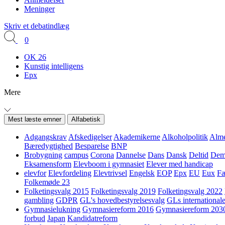
Meninger
Skriv et debatindlæg
0
OK 26
Kunstig intelligens
Epx
Mere
Mest læste emner
Alfabetisk
Adgangskrav
Afskedigelser
Akademikerne
Alkoholpolitik
Alme
Bæredygtighed
Besparelse
BNP
Brobygning
campus
Corona
Dannelse
Dans
Dansk
Deltid
Demo
Eksamensform
Elevboom i gymnasiet
Elever med handicap
elevfor
Elevfordeling
Elevtrivsel
Engelsk
EOP
Epx
EU
Eux
Fæ
Folkemøde 23
Folketingsvalg 2015
Folketingsvalg 2019
Folketingsvalg 2022
gambling
GDPR
GL's hovedbestyrelsesvalg
GLs internationale
Gymnasielukning
Gymnasiereform 2016
Gymnasiereform 203
forbud
Japan
Kandidatreform