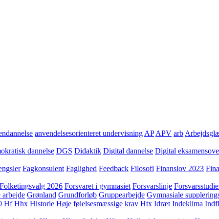
ndannelse
anvendelsesorienteret undervisning
AP
APV
arb
Arbejdsgl
kratisk dannelse
DGS
Didaktik
Digital dannelse
Digital eksamensov
ngsler
Fagkonsulent
Faglighed
Feedback
Filosofi
Finanslov 2023
Fin
Folketingsvalg 2026
Forsvaret i gymnasiet
Forsvarslinje
Forsvarsstudie
 arbejde
Grønland
Grundforløb
Gruppearbejde
Gymnasiale supplering
0
Hf
Hhx
Historie
Høje følelsesmæssige krav
Htx
Idræt
Indeklima
Indf