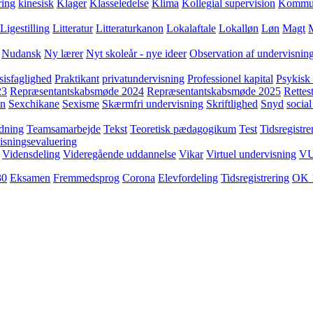
ring
kinesisk
Klager
Klasseledelse
Klima
Kollegial supervision
Kommuni
Ligestilling
Litteratur
Litteraturkanon
Lokalaftale
Lokalløn
Løn
Magt
Nudansk
Ny lærer
Nyt skoleår - nye ideer
Observation af undervisnin
sisfaglighed
Praktikant
privatundervisning
Professionel kapital
Psykisk 
23
Repræsentantskabsmøde 2024
Repræsentantskabsmøde 2025
Rettest
yn
Sexchikane
Sexisme
Skærmfri undervisning
Skriftlighed
Snyd
social
dning
Teamsamarbejde
Tekst
Teoretisk pædagogikum
Test
Tidsregistre
isningsevaluering
Vidensdeling
Videregående uddannelse
Vikar
Virtuel undervisning
V
30
Eksamen
Fremmedsprog
Corona
Elevfordeling
Tidsregistrering
OK 