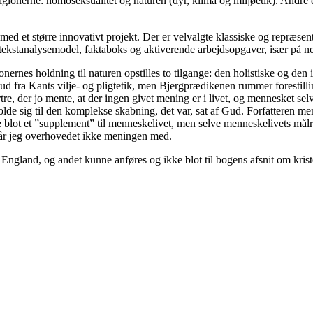
ionerne: homoseksualitet og naturen (dyr, klima og miljøetik). Andre 
 med et større innovativt projekt. Der er velvalgte klassiske og repræsent
 tekstanalysemodel, faktaboks og aktiverende arbejdsopgaver, især på ne
onernes holdning til naturen opstilles to tilgange: den holistiske og den
ud fra Kants vilje- og pligtetik, men Bjergprædikenen rummer forestilli
artre, der jo mente, at der ingen givet mening er i livet, og mennesket 
holde sig til den komplekse skabning, det var, sat af Gud. Forfatteren m
lot et ”supplement” til menneskelivet, men selve menneskelivets målre
står jeg overhovedet ikke meningen med.
 England, og andet kunne anføres og ikke blot til bogens afsnit om kri