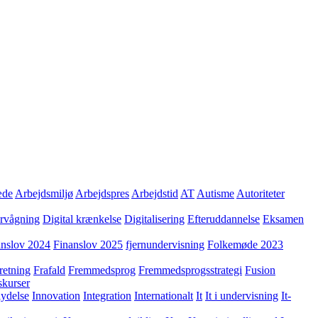
æde
Arbejdsmiljø
Arbejdspres
Arbejdstid
AT
Autisme
Autoriteter
ervågning
Digital krænkelse
Digitalisering
Efteruddannelse
Eksamen
anslov 2024
Finanslov 2025
fjernundervisning
Folkemøde 2023
retning
Frafald
Fremmedsprog
Fremmedsprogsstrategi
Fusion
skurser
lydelse
Innovation
Integration
Internationalt
It
It i undervisning
It-