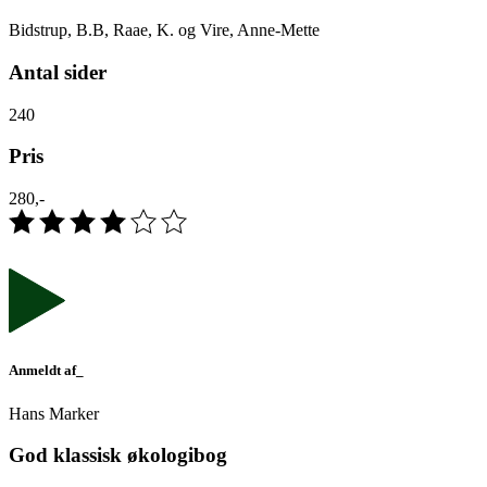
Bidstrup, B.B, Raae, K. og Vire, Anne-Mette
Antal sider
240
Pris
280,-
Anmeldt af_
Hans Marker
God klassisk økologibog