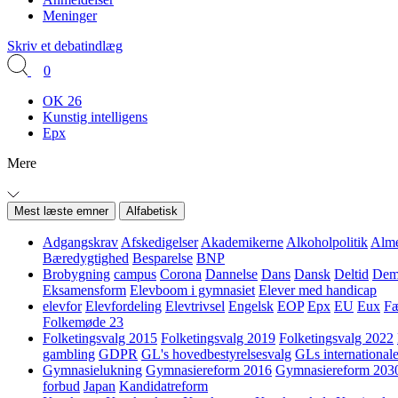
Meninger
Skriv et debatindlæg
0
OK 26
Kunstig intelligens
Epx
Mere
Mest læste emner
Alfabetisk
Adgangskrav
Afskedigelser
Akademikerne
Alkoholpolitik
Alme
Bæredygtighed
Besparelse
BNP
Brobygning
campus
Corona
Dannelse
Dans
Dansk
Deltid
Demo
Eksamensform
Elevboom i gymnasiet
Elever med handicap
elevfor
Elevfordeling
Elevtrivsel
Engelsk
EOP
Epx
EU
Eux
Fæ
Folkemøde 23
Folketingsvalg 2015
Folketingsvalg 2019
Folketingsvalg 2022
gambling
GDPR
GL's hovedbestyrelsesvalg
GLs internationale
Gymnasielukning
Gymnasiereform 2016
Gymnasiereform 203
forbud
Japan
Kandidatreform