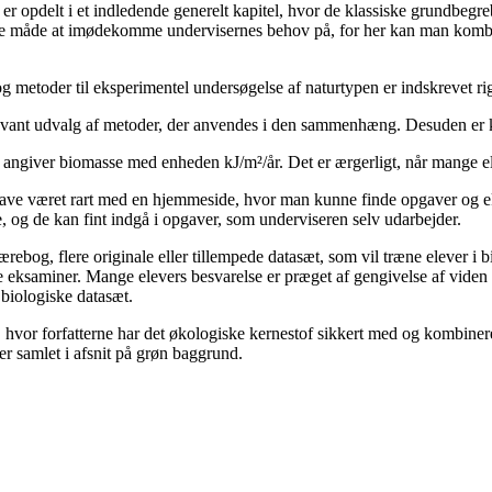
 opdelt i et indledende generelt kapitel, hvor de klassiske grundbegre
nde måde at imødekomme undervisernes behov på, for her kan man kombi
og metoder til eksperimentel undersøgelse af naturtypen er indskrevet rig
levant udvalg af metoder, der anvendes i den sammenhæng. Desuden er 
an angiver biomasse med enheden kJ/m²/år. Det er ærgerligt, når mange 
lle have været rart med en hjemmeside, hvor man kunne finde opgaver og e
og de kan fint indgå i opgaver, som underviseren selv udarbejder.
ebog, flere originale eller tillempede datasæt, som vil træne elever i b
ige eksaminer. Mange elevers besvarelse er præget af gengivelse af vide
 biologiske datasæt.
g, hvor forfatterne har det økologiske kernestof sikkert med og kombine
er samlet i afsnit på grøn baggrund.