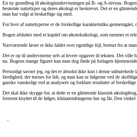
En ny grundbog til økologiundervisningen på B- og A-niveau. Bogen er
bestemte naturtyper og deres økologi er beskrevet. Det er en glimre
man har valgt at beskæftige sig med.
For hver af naturtyperne er de forskellige karakteristika gennemgået, 
Bogen afsluttes med et kapitel om økotoksikologi, som rummer et re
Nærværende læser er ikke faldet over egentlige fejl, bortset fra at m
Det er op til underviserne selv at levere opgaver til teksten. Det vi
nu. Bogens mange figurer kan man dog finde på forlagets hjemmeside, 
Personligt savner jeg, og det er absolut ikke kun i denne udmærkede lær
færdighed, der trænes for lidt, og man kan se følgerne ved de skriftl
ganske vanskeligt ved at analysere og forklare resultater af forskellige
Det skal ikke skygge for, at dette er en glimrende klassisk økologibo
fornemt knyttet til de følger, klimaændringerne har og får. Den vinkel 