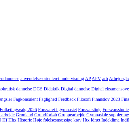
ndannelse
anvendelsesorienteret undervisning
AP
APV
arb
Arbejdsgl
kratisk dannelse
DGS
Didaktik
Digital dannelse
Digital eksamensov
ngsler
Fagkonsulent
Faglighed
Feedback
Filosofi
Finanslov 2023
Fin
Folketingsvalg 2026
Forsvaret i gymnasiet
Forsvarslinje
Forsvarsstudie
 arbejde
Grønland
Grundforløb
Gruppearbejde
Gymnasiale supplering
0
Hf
Hhx
Historie
Høje følelsesmæssige krav
Htx
Idræt
Indeklima
Indf