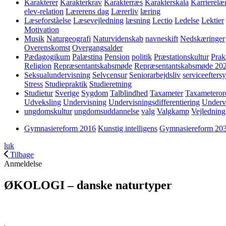
Karakterer
Karakterkrav
Karakterræs
Karakterskala
Karrierelæ
elev-relation
Lærerens dag
Lærerliv
læring
Læseforståelse
Læsevejledning
læsning
Lectio
Ledelse
Lektier
Motivation
Musik
Naturgeografi
Naturvidenskab
navneskift
Nedskæringer
Overenskomst
Overgangsalder
Pædagogikum
Palæstina
Pension
politik
Præstationskultur
Prak
Religion
Repræsentantskabsmøde
Repræsentantskabsmøde 20
Seksualundervisning
Selvcensur
Seniorarbejdsliv
serviceefters
Stress
Studiepraktik
Studieretning
Studietur
Sverige
Sygdom
Talblindhed
Taxameter
Taxameteror
Udveksling
Undervisning
Undervisningsdifferentiering
Underv
ungdomskultur
ungdomsuddannelse
valg
Valgkamp
Vejledning
Gymnasiereform 2016
Kunstig intelligens
Gymnasiereform 20
luk
Tilbage
Anmeldelse
ØKOLOGI – danske naturtyper