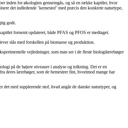
ber inden for økologien gennemgås, og så en række kapitler, hvor
nere det indledende ’kernestof’ med præcis den konkrete naturtype,
tig godt.
kapitlet fornemt opdateret, både PFAS og PFOS er medtaget.
elever slås med forskellen på biomasse og produktion.
ksperimentelle vejledninger, som man ser i de fleste biologilærebøger
iologi på de højere niveauer i analyse og tolkning. Det er en
n fra deres lærebøger, som de bemestrer fint, hvorimod mange har
rer det med supplerende stof, hvad angår de danske naturtyper, og