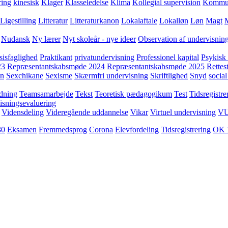
ring
kinesisk
Klager
Klasseledelse
Klima
Kollegial supervision
Kommuni
Ligestilling
Litteratur
Litteraturkanon
Lokalaftale
Lokalløn
Løn
Magt
Nudansk
Ny lærer
Nyt skoleår - nye ideer
Observation af undervisnin
sisfaglighed
Praktikant
privatundervisning
Professionel kapital
Psykisk 
23
Repræsentantskabsmøde 2024
Repræsentantskabsmøde 2025
Rettest
yn
Sexchikane
Sexisme
Skærmfri undervisning
Skriftlighed
Snyd
social
dning
Teamsamarbejde
Tekst
Teoretisk pædagogikum
Test
Tidsregistre
isningsevaluering
Vidensdeling
Videregående uddannelse
Vikar
Virtuel undervisning
V
30
Eksamen
Fremmedsprog
Corona
Elevfordeling
Tidsregistrering
OK 