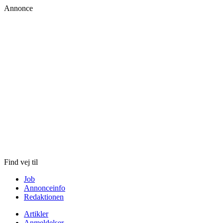
Annonce
Skip
to
content
Find vej til
Job
Annonceinfo
Redaktionen
Artikler
Anmeldelser