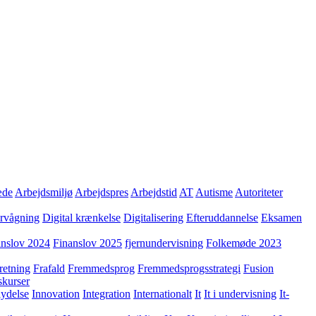
æde
Arbejdsmiljø
Arbejdspres
Arbejdstid
AT
Autisme
Autoriteter
ervågning
Digital krænkelse
Digitalisering
Efteruddannelse
Eksamen
anslov 2024
Finanslov 2025
fjernundervisning
Folkemøde 2023
retning
Frafald
Fremmedsprog
Fremmedsprogsstrategi
Fusion
skurser
lydelse
Innovation
Integration
Internationalt
It
It i undervisning
It-