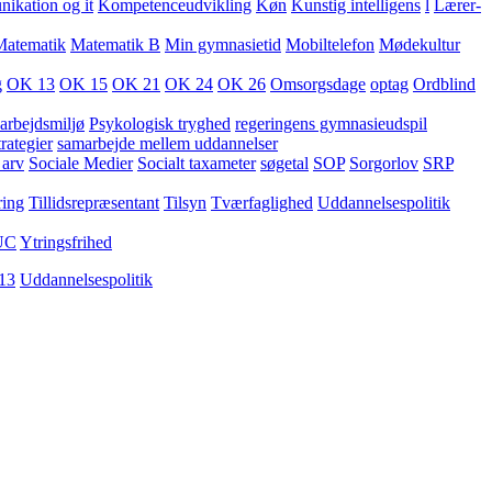
kation og it
Kompetenceudvikling
Køn
Kunstig intelligens
l
Lærer-
Matematik
Matematik B
Min gymnasietid
Mobiltelefon
Mødekultur
g
OK 13
OK 15
OK 21
OK 24
OK 26
Omsorgsdage
optag
Ordblind
arbejdsmiljø
Psykologisk tryghed
regeringens gymnasieudspil
rategier
samarbejde mellem uddannelser
 arv
Sociale Medier
Socialt taxameter
søgetal
SOP
Sorgorlov
SRP
ring
Tillidsrepræsentant
Tilsyn
Tværfaglighed
Uddannelsespolitik
UC
Ytringsfrihed
13
Uddannelsespolitik