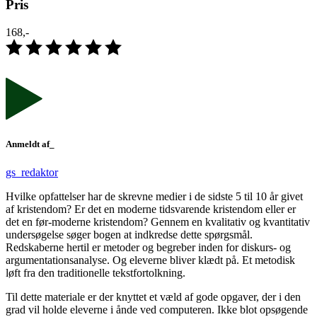
Pris
168,-
Anmeldt af_
gs_redaktor
Hvilke opfattelser har de skrevne medier i de sidste 5 til 10 år givet
af kristendom? Er det en moderne tidsvarende kristendom eller er
det en før-moderne kristendom? Gennem en kvalitativ og kvantitativ
undersøgelse søger bogen at indkredse dette spørgsmål.
Redskaberne hertil er metoder og begreber inden for diskurs- og
argumentationsanalyse. Og eleverne bliver klædt på. Et metodisk
løft fra den traditionelle tekstfortolkning.
Til dette materiale er der knyttet et væld af gode opgaver, der i den
grad vil holde eleverne i ånde ved computeren. Ikke blot opsøgende