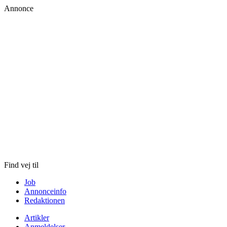
Annonce
Skip
to
content
Find vej til
Job
Annonceinfo
Redaktionen
Artikler
Anmeldelser