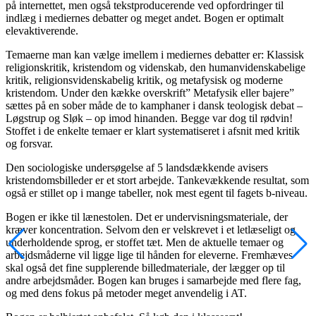
på internettet, men også tekstproducerende ved opfordringer til
indlæg i mediernes debatter og meget andet. Bogen er optimalt
elevaktiverende.
Temaerne man kan vælge imellem i mediernes debatter er: Klassisk
religionskritik, kristendom og videnskab, den humanvidenskabelige
kritik, religionsvidenskabelig kritik, og metafysisk og moderne
kristendom. Under den kække overskrift” Metafysik eller bajere”
sættes på en sober måde de to kamphaner i dansk teologisk debat –
Løgstrup og Sløk – op imod hinanden. Begge var dog til rødvin!
Stoffet i de enkelte temaer er klart systematiseret i afsnit med kritik
og forsvar.
Den sociologiske undersøgelse af 5 landsdækkende avisers
kristendomsbilleder er et stort arbejde. Tankevækkende resultat, som
også er stillet op i mange tabeller, nok mest egent til fagets b-niveau.
Bogen er ikke til lænestolen. Det er undervisningsmateriale, der
kræver koncentration. Selvom den er velskrevet i et letlæseligt og
underholdende sprog, er stoffet tæt. Men de aktuelle temaer og
arbejdsmåderne vil ligge lige til hånden for eleverne. Fremhæves
skal også det fine supplerende billedmateriale, der lægger op til
andre arbejdsmåder. Bogen kan bruges i samarbejde med flere fag,
og med dens fokus på metoder meget anvendelig i AT.