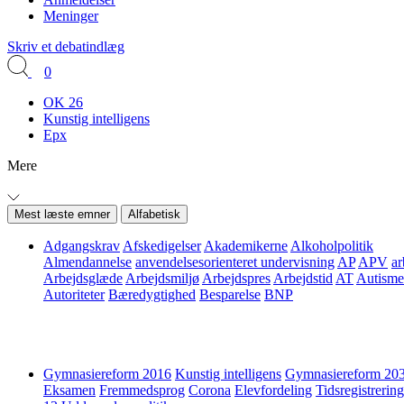
Meninger
Skriv et debatindlæg
0
OK 26
Kunstig intelligens
Epx
Mere
Mest læste emner
Alfabetisk
Adgangskrav
Afskedigelser
Akademikerne
Alkoholpolitik
Almendannelse
anvendelsesorienteret undervisning
AP
APV
ar
Arbejdsglæde
Arbejdsmiljø
Arbejdspres
Arbejdstid
AT
Autisme
Autoriteter
Bæredygtighed
Besparelse
BNP
Gymnasiereform 2016
Kunstig intelligens
Gymnasiereform 20
Eksamen
Fremmedsprog
Corona
Elevfordeling
Tidsregistrering