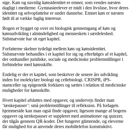
sige. Køn og navnlig kønsidentitet er emner, som vendes næsten
dagligt i medierne. Gymnasieelever er midt i den livsfase, hvor deres
identitet og selvopfattelse er under dannelse. Emnet køn er næsten
født til at vække faglig interesse.
Bogen er bygget op over en biologisk gennemgang af køn og
kønsudvikling i almindelighed og menneskets i særdeleshed.
Sidstnævnte har sit eget kapitel.
Forfatterne skelner tydeligt mellem køn og kønsidentitet.
Sidstnævnte behandles i et kapitel for sig og efterfølges af et kapitel,
der omhandler juridiske, sociale og medicinske problemstillinger i
forbindelse med kønsskifte.
Endelig er der et kapitel, som beskriver de senere års udvikling
inden for molekylær biologi og cellebiologi. CRISPR, iPS-
stamceller og epigenetik forklares og sættes i relation til medicinske
muligheder for kønsskifte.
Hvert kapitel afsluttes med opgaver, og undervejs finder man
’tænkepauser’: små problemstillinger til refleksion. På forlagets
hjemmeside kan man også finde opgaver, ligesom mange af bogens
opgaver og tænkepauser er suppleret med animationer og quizzer,
der tilgås gennem QR-koder. Det fungerer glimrende, og eleverne
får mulighed for at anvende deres mobiltelefon konstruktivt.