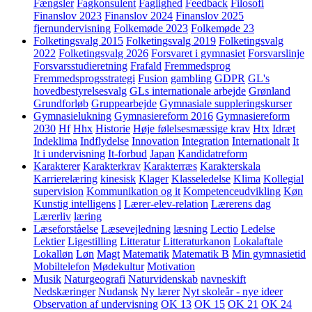
Fængsler
Fagkonsulent
Faglighed
Feedback
Filosofi
Finanslov 2023
Finanslov 2024
Finanslov 2025
fjernundervisning
Folkemøde 2023
Folkemøde 23
Folketingsvalg 2015
Folketingsvalg 2019
Folketingsvalg
2022
Folketingsvalg 2026
Forsvaret i gymnasiet
Forsvarslinje
Forsvarsstudieretning
Frafald
Fremmedsprog
Fremmedsprogsstrategi
Fusion
gambling
GDPR
GL's
hovedbestyrelsesvalg
GLs internationale arbejde
Grønland
Grundforløb
Gruppearbejde
Gymnasiale suppleringskurser
Gymnasielukning
Gymnasiereform 2016
Gymnasiereform
2030
Hf
Hhx
Historie
Høje følelsesmæssige krav
Htx
Idræt
Indeklima
Indflydelse
Innovation
Integration
Internationalt
It
It i undervisning
It-forbud
Japan
Kandidatreform
Karakterer
Karakterkrav
Karakterræs
Karakterskala
Karrierelæring
kinesisk
Klager
Klasseledelse
Klima
Kollegial
supervision
Kommunikation og it
Kompetenceudvikling
Køn
Kunstig intelligens
l
Lærer-elev-relation
Lærerens dag
Lærerliv
læring
Læseforståelse
Læsevejledning
læsning
Lectio
Ledelse
Lektier
Ligestilling
Litteratur
Litteraturkanon
Lokalaftale
Lokalløn
Løn
Magt
Matematik
Matematik B
Min gymnasietid
Mobiltelefon
Mødekultur
Motivation
Musik
Naturgeografi
Naturvidenskab
navneskift
Nedskæringer
Nudansk
Ny lærer
Nyt skoleår - nye ideer
Observation af undervisning
OK 13
OK 15
OK 21
OK 24