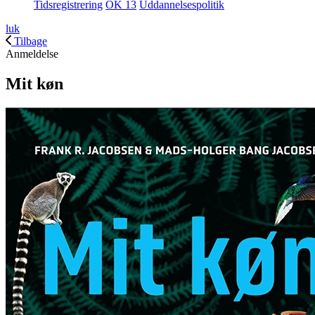
Tidsregistrering
OK 13
Uddannelsespolitik
luk
Tilbage
Anmeldelse
Mit køn