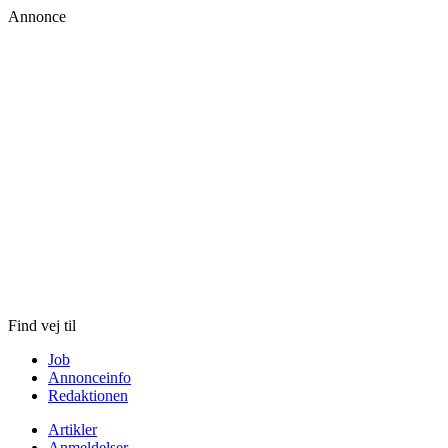
Annonce
Skip
to
content
Find vej til
Job
Annonceinfo
Redaktionen
Artikler
Anmeldelser