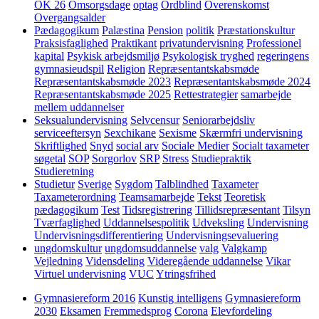
OK 26
Omsorgsdage
optag
Ordblind
Overenskomst
Overgangsalder
Pædagogikum
Palæstina
Pension
politik
Præstationskultur
Praksisfaglighed
Praktikant
privatundervisning
Professionel
kapital
Psykisk arbejdsmiljø
Psykologisk tryghed
regeringens
gymnasieudspil
Religion
Repræsentantskabsmøde
Repræsentantskabsmøde 2023
Repræsentantskabsmøde 2024
Repræsentantskabsmøde 2025
Rettestrategier
samarbejde
mellem uddannelser
Seksualundervisning
Selvcensur
Seniorarbejdsliv
serviceeftersyn
Sexchikane
Sexisme
Skærmfri undervisning
Skriftlighed
Snyd
social arv
Sociale Medier
Socialt taxameter
søgetal
SOP
Sorgorlov
SRP
Stress
Studiepraktik
Studieretning
Studietur
Sverige
Sygdom
Talblindhed
Taxameter
Taxameterordning
Teamsamarbejde
Tekst
Teoretisk
pædagogikum
Test
Tidsregistrering
Tillidsrepræsentant
Tilsyn
Tværfaglighed
Uddannelsespolitik
Udveksling
Undervisning
Undervisningsdifferentiering
Undervisningsevaluering
ungdomskultur
ungdomsuddannelse
valg
Valgkamp
Vejledning
Vidensdeling
Videregående uddannelse
Vikar
Virtuel undervisning
VUC
Ytringsfrihed
Gymnasiereform 2016
Kunstig intelligens
Gymnasiereform
2030
Eksamen
Fremmedsprog
Corona
Elevfordeling