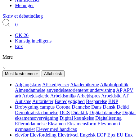
Meninger
Skriv et debatindlæg
0
OK 26
Kunstig intelligens
Epx
Mere
Mest læste emner
Alfabetisk
Adgangskrav
Afskedigelser
Akademikerne
Alkoholpolitik
Almendannelse
anvendelsesorienteret undervisning
AP
APV
arb
Arbejdsglæde
Arbejdsmiljø
Arbejdspres
Arbejdstid
AT
Autisme
Autoriteter
Bæredygtighed
Besparelse
BNP
Brobygning
campus
Corona
Dannelse
Dans
Dansk
Deltid
Demokratisk dannelse
DGS
Didaktik
Digital dannelse
Digital
eksamensovervågning
Digital krænkelse
Digitalisering
Efteruddannelse
Eksamen
Eksamensform
Elevboom i
gymnasiet
Elever med handicap
elevfor
Elevfordeling
Elevtrivsel
Engelsk
EOP
Epx
EU
Eux