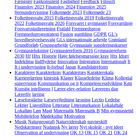
Fængsler
Fagkonsulent
Faglighed
Feedback
Filosofi
Finanslov 2023
Finanslov 2024
Finanslov 2025
fjernundervisning
Folkemøde 2023
Folkemøde 23
Folketingsvalg 2015
Folketingsvalg 2019
Folketingsvalg
2022
Folketingsvalg 2026
Forsvaret i gymnasiet
Forsvarslinje
Forsvarsstudieretning
Frafald
Fremmedsprog
Fremmedsprogsstrategi
Fusion
gambling
GDPR
GL's
hovedbestyrelsesvalg
GLs internationale arbejde
Grønland
Grundforløb
Gruppearbejde
Gymnasiale suppleringskurser
Gymnasielukning
Gymnasiereform 2016
Gymnasiereform
2030
Hf
Hhx
Historie
Høje følelsesmæssige krav
Htx
Idræt
Indeklima
Indflydelse
Innovation
Integration
Internationalt
It
It i undervisning
It-forbud
Japan
Kandidatreform
Karakterer
Karakterkrav
Karakterræs
Karakterskala
Karrierelæring
kinesisk
Klager
Klasseledelse
Klima
Kollegial
supervision
Kommunikation og it
Kompetenceudvikling
Køn
Kunstig intelligens
l
Lærer-elev-relation
Lærerens dag
Lærerliv
læring
Læseforståelse
Læsevejledning
læsning
Lectio
Ledelse
Lektier
Ligestilling
Litteratur
Litteraturkanon
Lokalaftale
Lokalløn
Løn
Magt
Matematik
Matematik B
Min gymnasietid
Mobiltelefon
Mødekultur
Motivation
Musik
Naturgeografi
Naturvidenskab
navneskift
Nedskæringer
Nudansk
Ny lærer
Nyt skoleår - nye ideer
Observation af undervisning
OK 13
OK 15
OK 21
OK 24