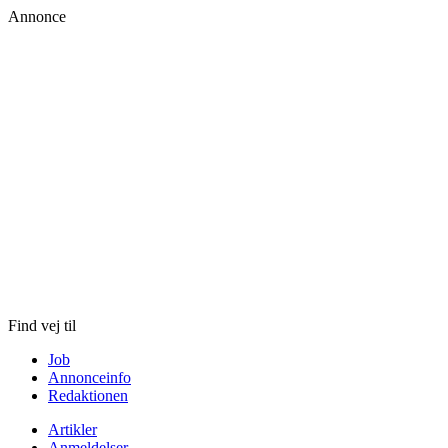
Annonce
Skip
to
content
Find vej til
Job
Annonceinfo
Redaktionen
Artikler
Anmeldelser