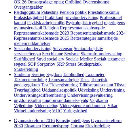
OK 26
Omsorgsdage
optag
Ordblind
Overenskomst
Overgangsalder
Pædagogikum
Palæstina
Pension
politik
Præstationskultur
Praksisfaglighed
Praktikant
privatundervisning
Professionel
kapital
Psykisk arbejdsmiljø
Psykologisk tryghed
regeringens
gymnasieudspil
Religion
Repræsentantskabsmøde
Repræsentantskabsmøde 2023
Repræsentantskabsmøde 2024
Repræsentantskabsmøde 2025
Rettestrategier
samarbejde
mellem uddannelser
Seksualundervisning
Selvcensur
Seniorarbejdsliv
serviceeftersyn
Sexchikane
Sexisme
Skærmfri undervisning
Skriftlighed
Snyd
social arv
Sociale Medier
Socialt taxameter
søgetal
SOP
Sorgorlov
SRP
Stress
Studiepraktik
Studieretning
Studietur
Sverige
Sygdom
Talblindhed
Taxameter
Taxameterordning
Teamsamarbejde
Tekst
Teoretisk
pædagogikum
Test
Tidsregistrering
Tillidsrepræsentant
Tilsyn
Tværfaglighed
Uddannelsespolitik
Udveksling
Undervisning
Undervisningsdifferentiering
Undervisningsevaluering
ungdomskultur
ungdomsuddannelse
valg
Valgkamp
Vejledning
Vidensdeling
Videregående uddannelse
Vikar
Virtuel undervisning
VUC
Ytringsfrihed
Gymnasiereform 2016
Kunstig intelligens
Gymnasiereform
2030
Eksamen
Fremmedsprog
Corona
Elevfordeling