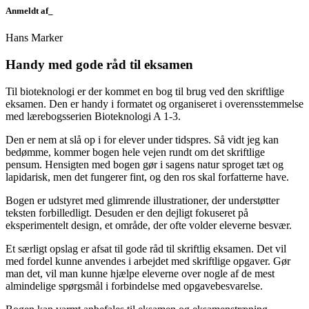
Anmeldt af_
Hans Marker
H
andy med gode råd til eksamen
Til bioteknologi er der kommet en bog til brug ved den skriftlige
eksamen. Den er handy i formatet og organiseret i overensstemmelse
med lærebogsserien Bioteknologi A 1-3.
Den er nem at slå op i for elever under tidspres. Så vidt jeg kan
bedømme, kommer bogen hele vejen rundt om det skriftlige
pensum. Hensigten med bogen gør i sagens natur sproget tæt og
lapidarisk, men det fungerer fint, og den ros skal forfatterne have.
Bogen er udstyret med glimrende illustrationer, der understøtter
teksten forbilledligt. Desuden er den dejligt fokuseret på
eksperimentelt design, et område, der ofte volder eleverne besvær.
Et særligt opslag er afsat til gode råd til skriftlig eksamen. Det vil
med fordel kunne anvendes i arbejdet med skriftlige opgaver. Gør
man det, vil man kunne hjælpe eleverne over nogle af de mest
almindelige spørgsmål i forbindelse med opgavebesvarelse.