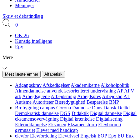
Meninger
Skriv et debatindlæg
0
OK 26
Kunstig intelligens
Epx
Mere
Mest læste emner
Alfabetisk
Adgangskrav
Afskedigelser
Akademikerne
Alkoholpolitik
Almendannelse
anvendelsesorienteret undervisning
AP
APV
arb
Arbejdsglæde
Arbejdsmiljø
Arbejdspres
Arbejdstid
AT
Autisme
Autoriteter
Bæredygtighed
Besparelse
BNP
Brobygning
campus
Corona
Dannelse
Dans
Dansk
Deltid
Demokratisk dannelse
DGS
Didaktik
Digital dannelse
Digital
eksamensovervågning
Digital krænkelse
Digitalisering
Efteruddannelse
Eksamen
Eksamensform
Elevboom i
gymnasiet
Elever med handicap
elevfor
Elevfordeling
Elevtrivsel
Engelsk
EOP
Epx
EU
Eux