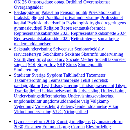
OK 26
Omsorgsdage
optag
Ordblind
Overenskomst
Overgangsalder
Pædagogikum
Palæstina
Pension
politik
Præstationskultur
Praksisfaglighed
Praktikant
privatundervisning
Professionel
kapital
Psykisk arbejdsmiljø
Psykologisk tryghed
regeringens
gymnasieudspil
Religion
Repræsentantskabsmøde
Repræsentantskabsmøde 2023
Repræsentantskabsmøde 2024
Repræsentantskabsmøde 2025
Rettestrategier
samarbejde
mellem uddannelser
Seksualundervisning
Selvcensur
Seniorarbejdsliv
serviceeftersyn
Sexchikane
Sexisme
Skærmfri undervisning
Skriftlighed
Snyd
social arv
Sociale Medier
Socialt taxameter
søgetal
SOP
Sorgorlov
SRP
Stress
Studiepraktik
Studieretning
Studietur
Sverige
Sygdom
Talblindhed
Taxameter
Taxameterordning
Teamsamarbejde
Tekst
Teoretisk
pædagogikum
Test
Tidsregistrering
Tillidsrepræsentant
Tilsyn
Tværfaglighed
Uddannelsespolitik
Udveksling
Undervisning
Undervisningsdifferentiering
Undervisningsevaluering
ungdomskultur
ungdomsuddannelse
valg
Valgkamp
Vejledning
Vidensdeling
Videregående uddannelse
Vikar
Virtuel undervisning
VUC
Ytringsfrihed
Gymnasiereform 2016
Kunstig intelligens
Gymnasiereform
2030
Eksamen
Fremmedsprog
Corona
Elevfordeling