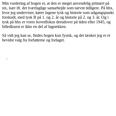
Min vurdering af bogen er, at den er meget anvendelig primært på
stx, især ift. det tværfaglige samarbejde som nævnt tidligere. På hhx,
hvor jeg underviser, kører fagene tysk og historie som udgangspunkt
forskudt, med tysk B på 1. og 2. år og historie på 2. og 3. år. Og i
tysk på hhx er vores hovedfokus derudover på tiden efter 1945, og
billedkunst er ikke en del af fagrækken.
Så vidt jeg kan se, findes bogen kun fysisk, og det tænker jeg er et
bevidst valg fra forfatterne og forlaget.