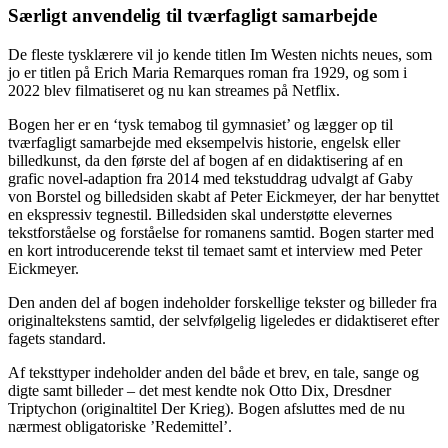
Særligt anvendelig til tværfagligt samarbejde
De fleste tysklærere vil jo kende titlen Im Westen nichts neues, som
jo er titlen på Erich Maria Remarques roman fra 1929, og som i
2022 blev filmatiseret og nu kan streames på Netflix.
Bogen her er en ‘tysk temabog til gymnasiet’ og lægger op til
tværfagligt samarbejde med eksempelvis historie, engelsk eller
billedkunst, da den første del af bogen af en didaktisering af en
grafic novel-adaption fra 2014 med tekstuddrag udvalgt af Gaby
von Borstel og billedsiden skabt af Peter Eickmeyer, der har benyttet
en ekspressiv tegnestil. Billedsiden skal understøtte elevernes
tekstforståelse og forståelse for romanens samtid. Bogen starter med
en kort introducerende tekst til temaet samt et interview med Peter
Eickmeyer.
Den anden del af bogen indeholder forskellige tekster og billeder fra
originaltekstens samtid, der selvfølgelig ligeledes er didaktiseret efter
fagets standard.
Af teksttyper indeholder anden del både et brev, en tale, sange og
digte samt billeder – det mest kendte nok Otto Dix, Dresdner
Triptychon (originaltitel Der Krieg). Bogen afsluttes med de nu
nærmest obligatoriske ’Redemittel’.