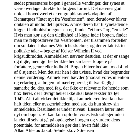
stedet præsenteres bogen i generelle vendinger, der synes at
være overtaget direkte fra bogens forord. Det nævnes godt
nok, at hovedværket er en graphic-novel-adaption af
Remarques ”Intet nyt fra Vestfronten”, men derudover bliver
omtalen af indholdet upræcis. Anmelderen har tilsyneladende
kigget i indholdsfortegnelsen og fundet ”et brev” og ”en tale”.
Hvis man gør sig den ulejlighed af kigge inde i bogen, finder
man tre feltpostbreve fra Vestfronten, der tilsammen fortæller
om soldaten Johannes Wierichs skæbne, og der er faktisk to
politiske taler – begge af Kejser Wilhelm II ved
krigsudbruddet. Anmeldelsen nævner desuden, at der er sange
og digte, men gør heller ikke her sin læser klogere på
forfattere, genre eller indhold. Bogen bliver bedømt med 4 ud
af 6 stjerner. Men det står hen i det uvisse, hvad der begrunder
denne vurdering. Anmelderen hævder (modsat vores intention
og erfaring), at bogen primært egner sig til tværfagligt
samarbejde, dog med fag, der ikke er relevante for hende som
hhx-lærer, der i øvrigt heller ikke skal læse tekster fra før
1945. Alt i alt virker det ikke til, at anmelderen hverken har
haft tiden eller nysgerrigheden med sig, da hun skrev sin
anmeldelse. Resultatet er under niveau. Læseren lærer intet
nyt om bogen. Vi kan kun opfodre vores tyskkolleger ude i
landet til selv at gå på opdagelse i bogen og vurdere dens
potentiale, for anmeldelsen gør det i hvert fald ikke.
Allan Ahle og Jakob Sønderskov Sørensen