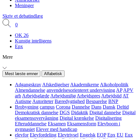
Meninger
Skriv et debatindlæg
0
OK 26
Kunstig intelligens
Epx
Mere
Mest læste emner
Alfabetisk
Adgangskrav
Afskedigelser
Akademikerne
Alkoholpolitik
Almendannelse
anvendelsesorienteret undervisning
AP
APV
arb
Arbejdsglæde
Arbejdsmiljø
Arbejdspres
Arbejdstid
AT
Autisme
Autoriteter
Bæredygtighed
Besparelse
BNP
Brobygning
campus
Corona
Dannelse
Dans
Dansk
Deltid
Demokratisk dannelse
DGS
Didaktik
Digital dannelse
Digital
eksamensovervågning
Digital krænkelse
Digitalisering
Efteruddannelse
Eksamen
Eksamensform
Elevboom i
gymnasiet
Elever med handicap
elevfor
Elevfordeling
Elevtrivsel
Engelsk
EOP
Epx
EU
Eux