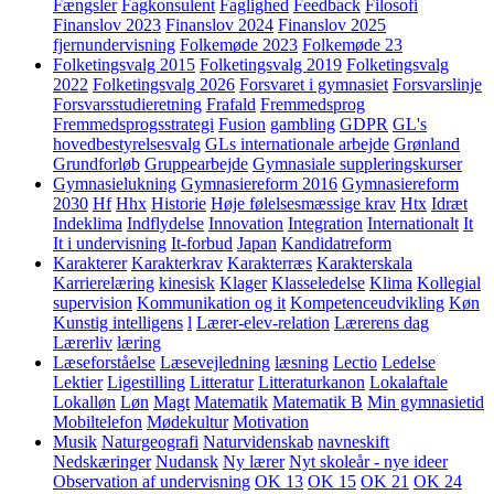
Fængsler
Fagkonsulent
Faglighed
Feedback
Filosofi
Finanslov 2023
Finanslov 2024
Finanslov 2025
fjernundervisning
Folkemøde 2023
Folkemøde 23
Folketingsvalg 2015
Folketingsvalg 2019
Folketingsvalg
2022
Folketingsvalg 2026
Forsvaret i gymnasiet
Forsvarslinje
Forsvarsstudieretning
Frafald
Fremmedsprog
Fremmedsprogsstrategi
Fusion
gambling
GDPR
GL's
hovedbestyrelsesvalg
GLs internationale arbejde
Grønland
Grundforløb
Gruppearbejde
Gymnasiale suppleringskurser
Gymnasielukning
Gymnasiereform 2016
Gymnasiereform
2030
Hf
Hhx
Historie
Høje følelsesmæssige krav
Htx
Idræt
Indeklima
Indflydelse
Innovation
Integration
Internationalt
It
It i undervisning
It-forbud
Japan
Kandidatreform
Karakterer
Karakterkrav
Karakterræs
Karakterskala
Karrierelæring
kinesisk
Klager
Klasseledelse
Klima
Kollegial
supervision
Kommunikation og it
Kompetenceudvikling
Køn
Kunstig intelligens
l
Lærer-elev-relation
Lærerens dag
Lærerliv
læring
Læseforståelse
Læsevejledning
læsning
Lectio
Ledelse
Lektier
Ligestilling
Litteratur
Litteraturkanon
Lokalaftale
Lokalløn
Løn
Magt
Matematik
Matematik B
Min gymnasietid
Mobiltelefon
Mødekultur
Motivation
Musik
Naturgeografi
Naturvidenskab
navneskift
Nedskæringer
Nudansk
Ny lærer
Nyt skoleår - nye ideer
Observation af undervisning
OK 13
OK 15
OK 21
OK 24