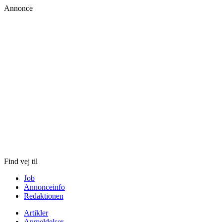
Annonce
Skip
to
content
Find vej til
Job
Annonceinfo
Redaktionen
Artikler
Anmeldelser