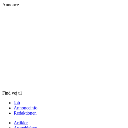
Annonce
Skip
to
content
Find vej til
Job
Annonceinfo
Redaktionen
Artikler
Anmeldelser