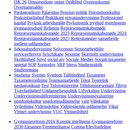
OK 26
Omsorgsdage
optag
Ordblind
Overenskomst
Overgangsalder
Pædagogikum
Palæstina
Pension
politik
Præstationskultur
Praksisfaglighed
Praktikant
privatundervisning
Professionel
kapital
Psykisk arbejdsmiljø
Psykologisk tryghed
regeringens
gymnasieudspil
Religion
Repræsentantskabsmøde
Repræsentantskabsmøde 2023
Repræsentantskabsmøde 2024
Repræsentantskabsmøde 2025
Rettestrategier
samarbejde
mellem uddannelser
Seksualundervisning
Selvcensur
Seniorarbejdsliv
serviceeftersyn
Sexchikane
Sexisme
Skærmfri undervisning
Skriftlighed
Snyd
social arv
Sociale Medier
Socialt taxameter
søgetal
SOP
Sorgorlov
SRP
Stress
Studiepraktik
Studieretning
Studietur
Sverige
Sygdom
Talblindhed
Taxameter
Taxameterordning
Teamsamarbejde
Tekst
Teoretisk
pædagogikum
Test
Tidsregistrering
Tillidsrepræsentant
Tilsyn
Tværfaglighed
Uddannelsespolitik
Udveksling
Undervisning
Undervisningsdifferentiering
Undervisningsevaluering
ungdomskultur
ungdomsuddannelse
valg
Valgkamp
Vejledning
Vidensdeling
Videregående uddannelse
Vikar
Virtuel undervisning
VUC
Ytringsfrihed
Gymnasiereform 2016
Kunstig intelligens
Gymnasiereform
2030
Eksamen
Fremmedsprog
Corona
Elevfordeling