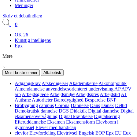
Meninger
Skriv et debatindlæg
0
OK 26
Kunstig intelligens
Epx
Mere
Mest læste emner
Alfabetisk
Adgangskrav
Afskedigelser
Akademikerne
Alkoholpolitik
Almendannelse
anvendelsesorienteret undervisning
AP
APV
arb
Arbejdsglæde
Arbejdsmiljø
Arbejdspres
Arbejdstid
AT
Autisme
Autoriteter
Bæredygtighed
Besparelse
BNP
Brobygning
campus
Corona
Dannelse
Dans
Dansk
Deltid
Demokratisk dannelse
DGS
Didaktik
Digital dannelse
Digital
eksamensovervågning
Digital krænkelse
Digitalisering
Efteruddannelse
Eksamen
Eksamensform
Elevboom i
gymnasiet
Elever med handicap
elevfor
Elevfordeling
Elevtrivsel
Engelsk
EOP
Epx
EU
Eux