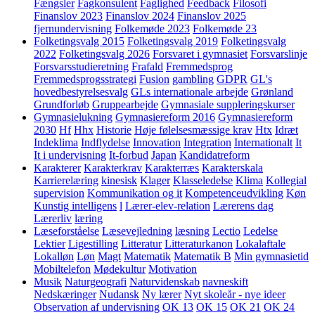
Fængsler
Fagkonsulent
Faglighed
Feedback
Filosofi
Finanslov 2023
Finanslov 2024
Finanslov 2025
fjernundervisning
Folkemøde 2023
Folkemøde 23
Folketingsvalg 2015
Folketingsvalg 2019
Folketingsvalg
2022
Folketingsvalg 2026
Forsvaret i gymnasiet
Forsvarslinje
Forsvarsstudieretning
Frafald
Fremmedsprog
Fremmedsprogsstrategi
Fusion
gambling
GDPR
GL's
hovedbestyrelsesvalg
GLs internationale arbejde
Grønland
Grundforløb
Gruppearbejde
Gymnasiale suppleringskurser
Gymnasielukning
Gymnasiereform 2016
Gymnasiereform
2030
Hf
Hhx
Historie
Høje følelsesmæssige krav
Htx
Idræt
Indeklima
Indflydelse
Innovation
Integration
Internationalt
It
It i undervisning
It-forbud
Japan
Kandidatreform
Karakterer
Karakterkrav
Karakterræs
Karakterskala
Karrierelæring
kinesisk
Klager
Klasseledelse
Klima
Kollegial
supervision
Kommunikation og it
Kompetenceudvikling
Køn
Kunstig intelligens
l
Lærer-elev-relation
Lærerens dag
Lærerliv
læring
Læseforståelse
Læsevejledning
læsning
Lectio
Ledelse
Lektier
Ligestilling
Litteratur
Litteraturkanon
Lokalaftale
Lokalløn
Løn
Magt
Matematik
Matematik B
Min gymnasietid
Mobiltelefon
Mødekultur
Motivation
Musik
Naturgeografi
Naturvidenskab
navneskift
Nedskæringer
Nudansk
Ny lærer
Nyt skoleår - nye ideer
Observation af undervisning
OK 13
OK 15
OK 21
OK 24