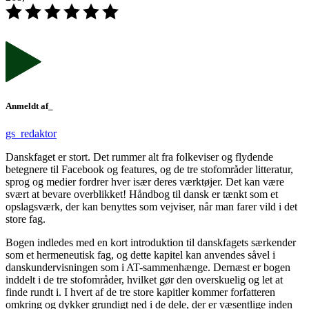
Anmeldt af_
gs_redaktor
Danskfaget er stort. Det rummer alt fra folkeviser og flydende
betegnere til Facebook og features, og de tre stofområder litteratur,
sprog og medier fordrer hver især deres værktøjer. Det kan være
svært at bevare overblikket! Håndbog til dansk er tænkt som et
opslagsværk, der kan benyttes som vejviser, når man farer vild i det
store fag.
Bogen indledes med en kort introduktion til danskfagets særkender
som et hermeneutisk fag, og dette kapitel kan anvendes såvel i
danskundervisningen som i AT-sammenhænge. Dernæst er bogen
inddelt i de tre stofområder, hvilket gør den overskuelig og let at
finde rundt i. I hvert af de tre store kapitler kommer forfatteren
omkring og dykker grundigt ned i de dele, der er væsentlige inden