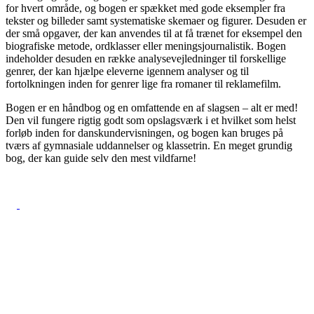
for hvert område, og bogen er spækket med gode eksempler fra
tekster og billeder samt systematiske skemaer og figurer. Desuden er
der små opgaver, der kan anvendes til at få trænet for eksempel den
biografiske metode, ordklasser eller meningsjournalistik. Bogen
indeholder desuden en række analysevejledninger til forskellige
genrer, der kan hjælpe eleverne igennem analyser og til
fortolkningen inden for genrer lige fra romaner til reklamefilm.
Bogen er en håndbog og en omfattende en af slagsen – alt er med!
Den vil fungere rigtig godt som opslagsværk i et hvilket som helst
forløb inden for danskundervisningen, og bogen kan bruges på
tværs af gymnasiale uddannelser og klassetrin. En meget grundig
bog, der kan guide selv den mest vildfarne!