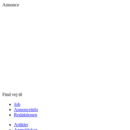
Annonce
Skip
to
content
Find vej til
Job
Annonceinfo
Redaktionen
Artikler
Anmeldelser