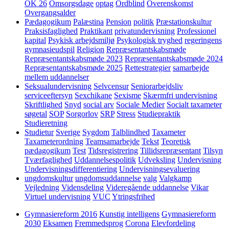
OK 26
Omsorgsdage
optag
Ordblind
Overenskomst
Overgangsalder
Pædagogikum
Palæstina
Pension
politik
Præstationskultur
Praksisfaglighed
Praktikant
privatundervisning
Professionel
kapital
Psykisk arbejdsmiljø
Psykologisk tryghed
regeringens
gymnasieudspil
Religion
Repræsentantskabsmøde
Repræsentantskabsmøde 2023
Repræsentantskabsmøde 2024
Repræsentantskabsmøde 2025
Rettestrategier
samarbejde
mellem uddannelser
Seksualundervisning
Selvcensur
Seniorarbejdsliv
serviceeftersyn
Sexchikane
Sexisme
Skærmfri undervisning
Skriftlighed
Snyd
social arv
Sociale Medier
Socialt taxameter
søgetal
SOP
Sorgorlov
SRP
Stress
Studiepraktik
Studieretning
Studietur
Sverige
Sygdom
Talblindhed
Taxameter
Taxameterordning
Teamsamarbejde
Tekst
Teoretisk
pædagogikum
Test
Tidsregistrering
Tillidsrepræsentant
Tilsyn
Tværfaglighed
Uddannelsespolitik
Udveksling
Undervisning
Undervisningsdifferentiering
Undervisningsevaluering
ungdomskultur
ungdomsuddannelse
valg
Valgkamp
Vejledning
Vidensdeling
Videregående uddannelse
Vikar
Virtuel undervisning
VUC
Ytringsfrihed
Gymnasiereform 2016
Kunstig intelligens
Gymnasiereform
2030
Eksamen
Fremmedsprog
Corona
Elevfordeling