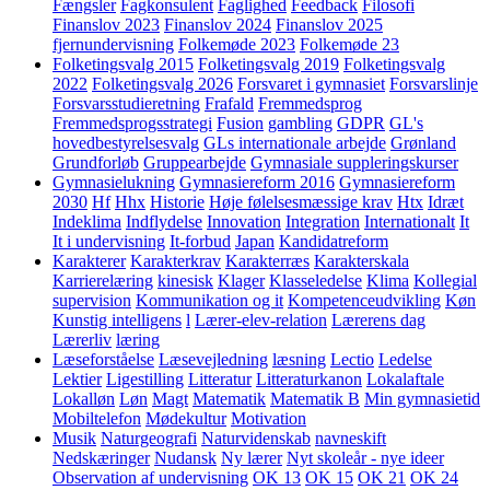
Fængsler
Fagkonsulent
Faglighed
Feedback
Filosofi
Finanslov 2023
Finanslov 2024
Finanslov 2025
fjernundervisning
Folkemøde 2023
Folkemøde 23
Folketingsvalg 2015
Folketingsvalg 2019
Folketingsvalg
2022
Folketingsvalg 2026
Forsvaret i gymnasiet
Forsvarslinje
Forsvarsstudieretning
Frafald
Fremmedsprog
Fremmedsprogsstrategi
Fusion
gambling
GDPR
GL's
hovedbestyrelsesvalg
GLs internationale arbejde
Grønland
Grundforløb
Gruppearbejde
Gymnasiale suppleringskurser
Gymnasielukning
Gymnasiereform 2016
Gymnasiereform
2030
Hf
Hhx
Historie
Høje følelsesmæssige krav
Htx
Idræt
Indeklima
Indflydelse
Innovation
Integration
Internationalt
It
It i undervisning
It-forbud
Japan
Kandidatreform
Karakterer
Karakterkrav
Karakterræs
Karakterskala
Karrierelæring
kinesisk
Klager
Klasseledelse
Klima
Kollegial
supervision
Kommunikation og it
Kompetenceudvikling
Køn
Kunstig intelligens
l
Lærer-elev-relation
Lærerens dag
Lærerliv
læring
Læseforståelse
Læsevejledning
læsning
Lectio
Ledelse
Lektier
Ligestilling
Litteratur
Litteraturkanon
Lokalaftale
Lokalløn
Løn
Magt
Matematik
Matematik B
Min gymnasietid
Mobiltelefon
Mødekultur
Motivation
Musik
Naturgeografi
Naturvidenskab
navneskift
Nedskæringer
Nudansk
Ny lærer
Nyt skoleår - nye ideer
Observation af undervisning
OK 13
OK 15
OK 21
OK 24