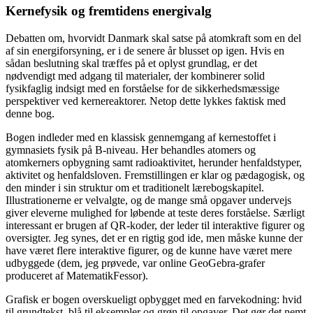
Kernefysik og fremtidens energivalg
Debatten om, hvorvidt Danmark skal satse på atomkraft som en del
af sin energiforsyning, er i de senere år blusset op igen. Hvis en
sådan beslutning skal træffes på et oplyst grundlag, er det
nødvendigt med adgang til materialer, der kombinerer solid
fysikfaglig indsigt med en forståelse for de sikkerhedsmæssige
perspektiver ved kernereaktorer. Netop dette lykkes faktisk med
denne bog.
Bogen indleder med en klassisk gennemgang af kernestoffet i
gymnasiets fysik på B-niveau. Her behandles atomers og
atomkerners opbygning samt radioaktivitet, herunder henfaldstyper,
aktivitet og henfaldsloven. Fremstillingen er klar og pædagogisk, og
den minder i sin struktur om et traditionelt lærebogskapitel.
Illustrationerne er velvalgte, og de mange små opgaver undervejs
giver eleverne mulighed for løbende at teste deres forståelse. Særligt
interessant er brugen af QR-koder, der leder til interaktive figurer og
oversigter. Jeg synes, det er en rigtig god ide, men måske kunne der
have været flere interaktive figurer, og de kunne have været mere
udbyggede (dem, jeg prøvede, var online GeoGebra-grafer
produceret af MatematikFessor).
Grafisk er bogen overskueligt opbygget med en farvekodning: hvid
til grundtekst, blå til eksempler og grøn til opgaver. Det gør det nemt