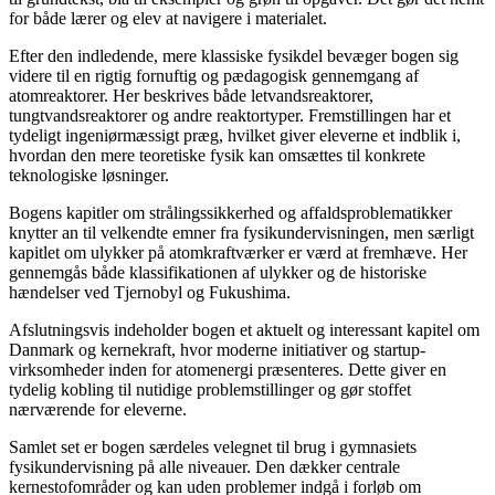
for både lærer og elev at navigere i materialet.
Efter den indledende, mere klassiske fysikdel bevæger bogen sig
videre til en rigtig fornuftig og pædagogisk gennemgang af
atomreaktorer. Her beskrives både letvandsreaktorer,
tungtvandsreaktorer og andre reaktortyper. Fremstillingen har et
tydeligt ingeniørmæssigt præg, hvilket giver eleverne et indblik i,
hvordan den mere teoretiske fysik kan omsættes til konkrete
teknologiske løsninger.
Bogens kapitler om strålingssikkerhed og affaldsproblematikker
knytter an til velkendte emner fra fysikundervisningen, men særligt
kapitlet om ulykker på atomkraftværker er værd at fremhæve. Her
gennemgås både klassifikationen af ulykker og de historiske
hændelser ved Tjernobyl og Fukushima.
Afslutningsvis indeholder bogen et aktuelt og interessant kapitel om
Danmark og kernekraft, hvor moderne initiativer og startup-
virksomheder inden for atomenergi præsenteres. Dette giver en
tydelig kobling til nutidige problemstillinger og gør stoffet
nærværende for eleverne.
Samlet set er bogen særdeles velegnet til brug i gymnasiets
fysikundervisning på alle niveauer. Den dækker centrale
kernestofområder og kan uden problemer indgå i forløb om