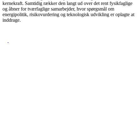
kernekraft. Samtidig rækker den langt ud over det rent fysikfaglige
og åbner for tværfaglige samarbejder, hvor spørgsmål om
energipolitik, risikovurdering og teknologisk udvikling er oplagte at
inddrage.