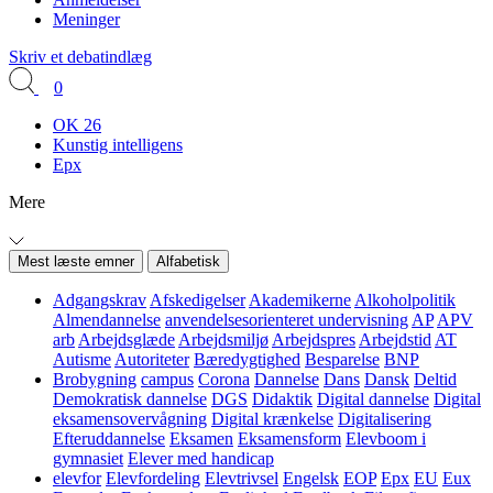
Meninger
Skriv et debatindlæg
0
OK 26
Kunstig intelligens
Epx
Mere
Mest læste emner
Alfabetisk
Adgangskrav
Afskedigelser
Akademikerne
Alkoholpolitik
Almendannelse
anvendelsesorienteret undervisning
AP
APV
arb
Arbejdsglæde
Arbejdsmiljø
Arbejdspres
Arbejdstid
AT
Autisme
Autoriteter
Bæredygtighed
Besparelse
BNP
Brobygning
campus
Corona
Dannelse
Dans
Dansk
Deltid
Demokratisk dannelse
DGS
Didaktik
Digital dannelse
Digital
eksamensovervågning
Digital krænkelse
Digitalisering
Efteruddannelse
Eksamen
Eksamensform
Elevboom i
gymnasiet
Elever med handicap
elevfor
Elevfordeling
Elevtrivsel
Engelsk
EOP
Epx
EU
Eux