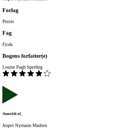
Forlag
Praxis
Fag
Fysik
Bogens forfatter(e)
Louise Pagh Sperling
Anmeldt af_
Jesper Nymann Madsen