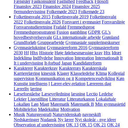
Fængsler
Fagkonsulent
Faglighed
Feedback
Filosofi
Finanslov 2023
Finanslov 2024
Finanslov 2025
fjernundervisning
Folkemøde 2023
Folkemøde 23
Folketingsvalg 2015
Folketingsvalg 2019
Folketingsvalg
2022
Folketingsvalg 2026
Forsvaret i gymnasiet
Forsvarslinje
Forsvarsstudieretning
Frafald
Fremmedsprog
Fremmedsprogsstrategi
Fusion
gambling
GDPR
GL's
hovedbestyrelsesvalg
GLs internationale arbejde
Grønland
Grundforløb
Gruppearbejde
Gymnasiale suppleringskurser
Gymnasielukning
Gymnasiereform 2016
Gymnasiereform
2030
Hf
Hhx
Historie
Høje følelsesmæssige krav
Htx
Idræt
Indeklima
Indflydelse
Innovation
Integration
Internationalt
It
It i undervisning
It-forbud
Japan
Kandidatreform
Karakterer
Karakterkrav
Karakterræs
Karakterskala
Karrierelæring
kinesisk
Klager
Klasseledelse
Klima
Kollegial
supervision
Kommunikation og it
Kompetenceudvikling
Køn
Kunstig intelligens
l
Lærer-elev-relation
Lærerens dag
Lærerliv
læring
Læseforståelse
Læsevejledning
læsning
Lectio
Ledelse
Lektier
Ligestilling
Litteratur
Litteraturkanon
Lokalaftale
Lokalløn
Løn
Magt
Matematik
Matematik B
Min gymnasietid
Mobiltelefon
Mødekultur
Motivation
Musik
Naturgeografi
Naturvidenskab
navneskift
Nedskæringer
Nudansk
Ny lærer
Nyt skoleår - nye ideer
Observation af undervisning
OK 13
OK 15
OK 21
OK 24