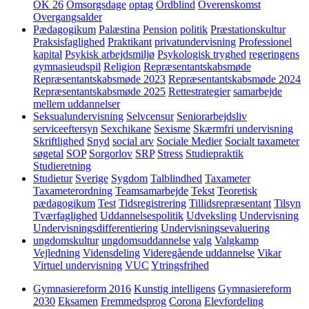
OK 26
Omsorgsdage
optag
Ordblind
Overenskomst
Overgangsalder
Pædagogikum
Palæstina
Pension
politik
Præstationskultur
Praksisfaglighed
Praktikant
privatundervisning
Professionel
kapital
Psykisk arbejdsmiljø
Psykologisk tryghed
regeringens
gymnasieudspil
Religion
Repræsentantskabsmøde
Repræsentantskabsmøde 2023
Repræsentantskabsmøde 2024
Repræsentantskabsmøde 2025
Rettestrategier
samarbejde
mellem uddannelser
Seksualundervisning
Selvcensur
Seniorarbejdsliv
serviceeftersyn
Sexchikane
Sexisme
Skærmfri undervisning
Skriftlighed
Snyd
social arv
Sociale Medier
Socialt taxameter
søgetal
SOP
Sorgorlov
SRP
Stress
Studiepraktik
Studieretning
Studietur
Sverige
Sygdom
Talblindhed
Taxameter
Taxameterordning
Teamsamarbejde
Tekst
Teoretisk
pædagogikum
Test
Tidsregistrering
Tillidsrepræsentant
Tilsyn
Tværfaglighed
Uddannelsespolitik
Udveksling
Undervisning
Undervisningsdifferentiering
Undervisningsevaluering
ungdomskultur
ungdomsuddannelse
valg
Valgkamp
Vejledning
Vidensdeling
Videregående uddannelse
Vikar
Virtuel undervisning
VUC
Ytringsfrihed
Gymnasiereform 2016
Kunstig intelligens
Gymnasiereform
2030
Eksamen
Fremmedsprog
Corona
Elevfordeling