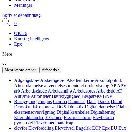
Meninger
Skriv et debatindlæg
0
OK 26
Kunstig intelligens
Epx
Mere
Mest læste emner
Alfabetisk
Adgangskrav
Afskedigelser
Akademikerne
Alkoholpolitik
Almendannelse
anvendelsesorienteret undervisning
AP
APV
arb
Arbejdsglæde
Arbejdsmiljø
Arbejdspres
Arbejdstid
AT
Autisme
Autoriteter
Bæredygtighed
Besparelse
BNP
Brobygning
campus
Corona
Dannelse
Dans
Dansk
Deltid
Demokratisk dannelse
DGS
Didaktik
Digital dannelse
Digital
eksamensovervågning
Digital krænkelse
Digitalisering
Efteruddannelse
Eksamen
Eksamensform
Elevboom i
gymnasiet
Elever med handicap
elevfor
Elevfordeling
Elevtrivsel
Engelsk
EOP
Epx
EU
Eux