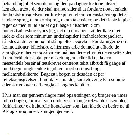
behandling af eksemplerne og den pædagogiske tone bliver i
længden trægt, da der skal mange sider til at forklare noget enkelt.
Indholdsfortegnelsen har fire kapitler: et om videnskaben og det at
studere sprog, et om ordsprog, et om talemåder, og det sidste kapitel
tager os med til udlandet og tilbage i historien. Som
undervisningsbog synes jeg, det er en mangel, at der ikke er et
indeks eller som minimum underkapitler i indholdsfortegnelsen,
således at det er muligt at slå op efter begreber. Forklaringerne om
konnotationer, billedsprog, hjernens arbejde med at afkode de
sproglige enheder og så videre må man lede efter på de enkelte sider.
I den forbindelse hjælper opsætningen heller ikke, da den
mestendels består af tætskrevet centreret tekst afbrudt få gange af
punkttegn, nogle enkle tegninger med sort tusch og
mellemrubrikkerne. Bagerst i bogen er desuden et par
refleksionsøvelser af induktiv karakter, som eleverne kan summe
eller skrive over uafhængig af bogens kapitler.
Hvis man ser gennem fingre med opsætningen og bruger en times
tid på bogen, får man som underviser mange relevante eksempler,
forklaringer og kulturelle kontekster, som kan klæde en bedre på til
AP og sprogundervisningen generelt.