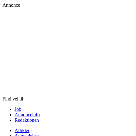
Annonce
Skip
to
content
Find vej til
Job
Annonceinfo
Redaktionen
Artikler
Anmeldelser