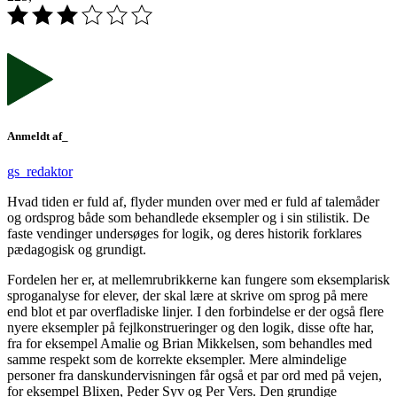
Anmeldt af_
gs_redaktor
Hvad tiden er fuld af, flyder munden over med er fuld af talemåder
og ordsprog både som behandlede eksempler og i sin stilistik. De
faste vendinger undersøges for logik, og deres historik forklares
pædagogisk og grundigt.
Fordelen her er, at mellemrubrikkerne kan fungere som eksemplarisk
sproganalyse for elever, der skal lære at skrive om sprog på mere
end blot et par overfladiske linjer. I den forbindelse er der også flere
nyere eksempler på fejlkonstrueringer og den logik, disse ofte har,
fra for eksempel Amalie og Brian Mikkelsen, som behandles med
samme respekt som de korrekte eksempler. Mere almindelige
personer fra danskundervisningen får også et par ord med på vejen,
for eksempel Blixen, Peder Syv og Per Vers. Den grundige