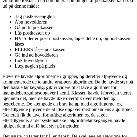
vil kunne forstås af en computer. Tømningen af postkassen kan fx se
ud på denne måde:
Tag postkassenøglen
Åbn hoveddøren
Gå ud til postkassen
Lås postkassen op
HVIS der er post i postkassen, tages dette op, og postkassen
låses
ELLERS låses postkassen
Gå ind ad hoveddøren
Luk hoveddøren
Læg nøglen på plads
Eleverne lavede algoritmerne i grupper, og derefter afprøvede og
kommenterede de to andre gruppers algoritmer. Da de havde styr på
den basale tankegang, gik vi videre til at lave algoritmer for
mængdeberegningsopgaver i kemi. Klassen havde i forvejen været
igennem det, men de havde ikke overblik over metoden og
begreberne. De kæmpede en brav kamp med algoritmerne, og
efterfølgende prøvede de at løse opgaver med hinandens algoritmer.
Generelt fik de lavet fornuftige algoritmer, og de sagde
efterfølgende, at det systematiske i algoritmetankegangen havde
hjulpet dem til at få helt styr på metoden.
Det næste, vi tager fat på, er dansk. De skal lave en algoritme for,