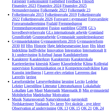
Fængsler
Fagkonsulent
Faglighed
Feedback
Filosofi
Finanslov 2023
Finanslov 2024
Finanslov 2025
fjernundervisning
Folkemøde 2023
Folkemøde 23
Folketingsvalg 2015
Folketingsvalg 2019
Folketingsvalg
2022
Folketingsvalg 2026
Forsvaret i gymnasiet
Forsvarslinje
Forsvarsstudieretning
Frafald
Fremmedsprog
Fremmedsprogsstrategi
Fusion
gambling
GDPR
GL's
hovedbestyrelsesvalg
GLs internationale arbejde
Grønland
Grundforløb
Gruppearbejde
Gymnasiale suppleringskurser
Gymnasielukning
Gymnasiereform 2016
Gymnasiereform
2030
Hf
Hhx
Historie
Høje følelsesmæssige krav
Htx
Idræt
Indeklima
Indflydelse
Innovation
Integration
Internationalt
It
It i undervisning
It-forbud
Japan
Kandidatreform
Karakterer
Karakterkrav
Karakterræs
Karakterskala
Karrierelæring
kinesisk
Klager
Klasseledelse
Klima
Kollegial
supervision
Kommunikation og it
Kompetenceudvikling
Køn
Kunstig intelligens
l
Lærer-elev-relation
Lærerens dag
Lærerliv
læring
Læseforståelse
Læsevejledning
læsning
Lectio
Ledelse
Lektier
Ligestilling
Litteratur
Litteraturkanon
Lokalaftale
Lokalløn
Løn
Magt
Matematik
Matematik B
Min gymnasietid
Mobiltelefon
Mødekultur
Motivation
Musik
Naturgeografi
Naturvidenskab
navneskift
Nedskæringer
Nudansk
Ny lærer
Nyt skoleår - nye ideer
Observation af undervisning
OK 13
OK 15
OK 21
OK 24