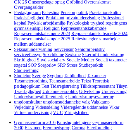
OK 26
Omsorgsdage
optag
Ordblind
Overenskomst
Overgangsalder
Pædagogikum
Palæstina
Pension
politik
Præstationskultur
Praksisfaglighed
Praktikant
privatundervisning
Professionel
kapital
Psykisk arbejdsmiljø
Psykologisk tryghed
regeringens
gymnasieudspil
Religion
Repræsentantskabsmøde
Repræsentantskabsmøde 2023
Repræsentantskabsmøde 2024
Repræsentantskabsmøde 2025
Rettestrategier
samarbejde
mellem uddannelser
Seksualundervisning
Selvcensur
Seniorarbejdsliv
serviceeftersyn
Sexchikane
Sexisme
Skærmfri undervisning
Skriftlighed
Snyd
social arv
Sociale Medier
Socialt taxameter
søgetal
SOP
Sorgorlov
SRP
Stress
Studiepraktik
Studieretning
Studietur
Sverige
Sygdom
Talblindhed
Taxameter
Taxameterordning
Teamsamarbejde
Tekst
Teoretisk
pædagogikum
Test
Tidsregistrering
Tillidsrepræsentant
Tilsyn
Tværfaglighed
Uddannelsespolitik
Udveksling
Undervisning
Undervisningsdifferentiering
Undervisningsevaluering
ungdomskultur
ungdomsuddannelse
valg
Valgkamp
Vejledning
Vidensdeling
Videregående uddannelse
Vikar
Virtuel undervisning
VUC
Ytringsfrihed
Gymnasiereform 2016
Kunstig intelligens
Gymnasiereform
2030
Eksamen
Fremmedsprog
Corona
Elevfordeling