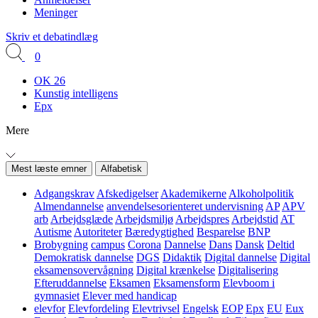
Meninger
Skriv et debatindlæg
0
OK 26
Kunstig intelligens
Epx
Mere
Mest læste emner
Alfabetisk
Adgangskrav
Afskedigelser
Akademikerne
Alkoholpolitik
Almendannelse
anvendelsesorienteret undervisning
AP
APV
arb
Arbejdsglæde
Arbejdsmiljø
Arbejdspres
Arbejdstid
AT
Autisme
Autoriteter
Bæredygtighed
Besparelse
BNP
Brobygning
campus
Corona
Dannelse
Dans
Dansk
Deltid
Demokratisk dannelse
DGS
Didaktik
Digital dannelse
Digital
eksamensovervågning
Digital krænkelse
Digitalisering
Efteruddannelse
Eksamen
Eksamensform
Elevboom i
gymnasiet
Elever med handicap
elevfor
Elevfordeling
Elevtrivsel
Engelsk
EOP
Epx
EU
Eux