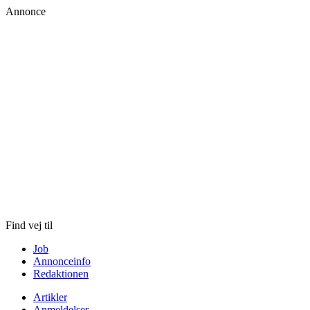
Annonce
Skip
to
content
Find vej til
Job
Annonceinfo
Redaktionen
Artikler
Anmeldelser