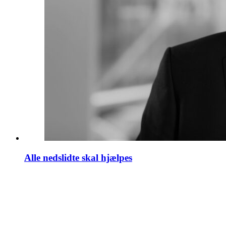
Alle nedslidte skal hjælpes