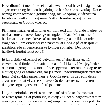
Hovedformålet med forløbet er, at eleverne skal have indsigt i, hvad
algoritmer er, og hvilken betydning de har for vores hverdag. Der er
nemlig komplicerede algoritmer bag, hvilke opslag vi får vist på
Facebook, hvilke film og serier Netflix foreslår os, og hvilke
søgeresultater Google viser os.
På mange måder er algoritmer en rigtig god ting, fordi de hjælper os
med at sortere i uoverskuelige mængder af data. Men man skal
huske, at algoritmer skrives af mennesker, og at de ikke er uden
svagheder. Som eksempel kan nævnes, at Google på et tidspunkt
identificerede afroamerikanske kvinder som aber. Det fik de
heldigvis hurtigt rettet op på!
Et lavpraktisk eksempel på betydningen af algoritmer er, når
eleverne skal finde information om alkohol i kemi. Hvis jeg beder
dem om at google “alkohol”, får de søgeresultater om druk og fester.
Når jeg googler samme ord, får jeg mere undervisningsrelateret stof
frem. Det skyldes simpelthen, at Google giver os det, som deres
algoritme tror, at vi gerne vil have. Og det baseres på brugerens
tidligere søgninger samt adfærd på nettet.
I algoritmeforløbet er vi startet med små simple øvelser som at
beskrive tømning af postkasse, lektietjek i Lectio, bageopskrift m.m.
som algoritmer, dvs. som korte og simple instruktioner, der potentielt