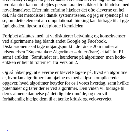
hvordan der kan udarbejdes personkarakteristikker i forbindelse med
novelleanalyse. Efter min erfaring hjælper det ofte eleverne en hel
del, når det metodiske i dansk systematiseres, og jeg er spændt på at
se, om dette element af computational thinking kan bidrage til at øge
fagligheden, ligesom det gjorde i kemidelen.
Forløbet afsluttes med, at vi diskuterer betydning og konsekvenser
ved algoritmerne bag blandt andet Google og Facebook.
Diskussionen skal tage udgangspunkt i de første 20 minutter af
udsendelsen “Supertanker: Algoritmer – du er (bare) et tal” fra P1
samt i artiklen “Samfundet er i hænderne på algoritmer, men kode-
etikken er helt til rotterne” fra Version 2.
Og så håber jeg, at eleverne er blevet klogere på, hvad en algoritme
er, hvordan algoritmer kan hjælpe os med at løse komplicerede
opgaver, hvad algoritmer betyder for os i vores hverdag, samt hvilke
potentialer og farer der er ved algoritmer. Den viden vil bidrage til
deres almene dannelse på det digitale område, og den vil
forhåbentlig hjælpe dem til at tænke kritisk og velovervejet.