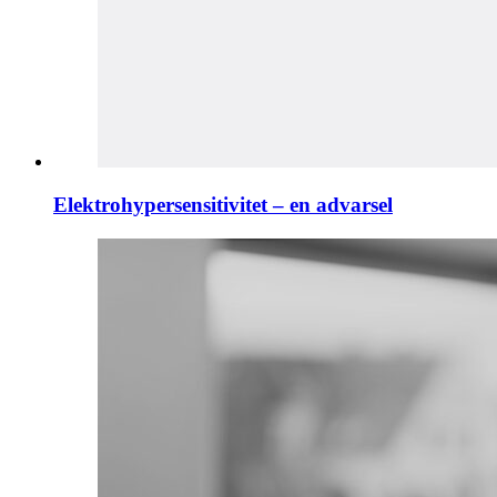
Elektrohypersensitivitet – en advarsel