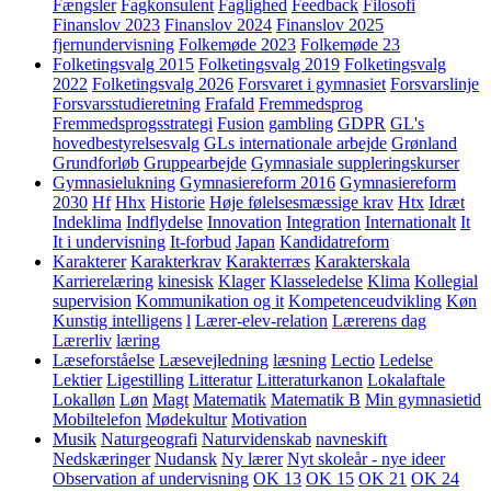
Fængsler
Fagkonsulent
Faglighed
Feedback
Filosofi
Finanslov 2023
Finanslov 2024
Finanslov 2025
fjernundervisning
Folkemøde 2023
Folkemøde 23
Folketingsvalg 2015
Folketingsvalg 2019
Folketingsvalg
2022
Folketingsvalg 2026
Forsvaret i gymnasiet
Forsvarslinje
Forsvarsstudieretning
Frafald
Fremmedsprog
Fremmedsprogsstrategi
Fusion
gambling
GDPR
GL's
hovedbestyrelsesvalg
GLs internationale arbejde
Grønland
Grundforløb
Gruppearbejde
Gymnasiale suppleringskurser
Gymnasielukning
Gymnasiereform 2016
Gymnasiereform
2030
Hf
Hhx
Historie
Høje følelsesmæssige krav
Htx
Idræt
Indeklima
Indflydelse
Innovation
Integration
Internationalt
It
It i undervisning
It-forbud
Japan
Kandidatreform
Karakterer
Karakterkrav
Karakterræs
Karakterskala
Karrierelæring
kinesisk
Klager
Klasseledelse
Klima
Kollegial
supervision
Kommunikation og it
Kompetenceudvikling
Køn
Kunstig intelligens
l
Lærer-elev-relation
Lærerens dag
Lærerliv
læring
Læseforståelse
Læsevejledning
læsning
Lectio
Ledelse
Lektier
Ligestilling
Litteratur
Litteraturkanon
Lokalaftale
Lokalløn
Løn
Magt
Matematik
Matematik B
Min gymnasietid
Mobiltelefon
Mødekultur
Motivation
Musik
Naturgeografi
Naturvidenskab
navneskift
Nedskæringer
Nudansk
Ny lærer
Nyt skoleår - nye ideer
Observation af undervisning
OK 13
OK 15
OK 21
OK 24