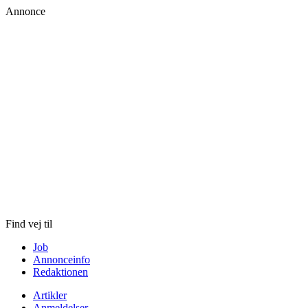
Annonce
Skip
to
content
Find vej til
Job
Annonceinfo
Redaktionen
Artikler
Anmeldelser