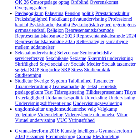
OK 26
Omsorgsdage
optag
Ordblind
Overenskomst
Overgangsalder
Pædagogikum
Palæstina
Pension
politik
Præstationskultur
Praksisfaglighed
Praktikant
privatundervisning
Professionel
kapital
Psykisk arbejdsmiljø
Psykologisk tryghed
regeringens
gymnasieudspil
Religion
Repræsentantskabsmøde
Repræsentantskabsmøde 2023
Repræsentantskabsmøde 2024
Repræsentantskabsmøde 2025
Rettestrategier
samarbejde
mellem uddannelser
Seksualundervisning
Selvcensur
Seniorarbejdsliv
serviceeftersyn
Sexchikane
Sexisme
Skærmfri undervisning
Skriftlighed
Snyd
social arv
Sociale Medier
Socialt taxameter
søgetal
SOP
Sorgorlov
SRP
Stress
Studiepraktik
Studieretning
Studietur
Sverige
Sygdom
Talblindhed
Taxameter
Taxameterordning
Teamsamarbejde
Tekst
Teoretisk
pædagogikum
Test
Tidsregistrering
Tillidsrepræsentant
Tilsyn
Tværfaglighed
Uddannelsespolitik
Udveksling
Undervisning
Undervisningsdifferentiering
Undervisningsevaluering
ungdomskultur
ungdomsuddannelse
valg
Valgkamp
Vejledning
Vidensdeling
Videregående uddannelse
Vikar
Virtuel undervisning
VUC
Ytringsfrihed
Gymnasiereform 2016
Kunstig intelligens
Gymnasiereform
2030
Eksamen
Fremmedsprog
Corona
Elevfordeling