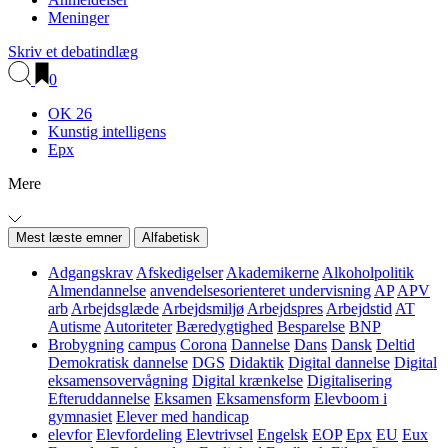
Meninger
Skriv et debatindlæg
0
OK 26
Kunstig intelligens
Epx
Mere
Mest læste emner
Alfabetisk
Adgangskrav
Afskedigelser
Akademikerne
Alkoholpolitik
Almendannelse
anvendelsesorienteret undervisning
AP
APV
arb
Arbejdsglæde
Arbejdsmiljø
Arbejdspres
Arbejdstid
AT
Autisme
Autoriteter
Bæredygtighed
Besparelse
BNP
Brobygning
campus
Corona
Dannelse
Dans
Dansk
Deltid
Demokratisk dannelse
DGS
Didaktik
Digital dannelse
Digital
eksamensovervågning
Digital krænkelse
Digitalisering
Efteruddannelse
Eksamen
Eksamensform
Elevboom i
gymnasiet
Elever med handicap
elevfor
Elevfordeling
Elevtrivsel
Engelsk
EOP
Epx
EU
Eux