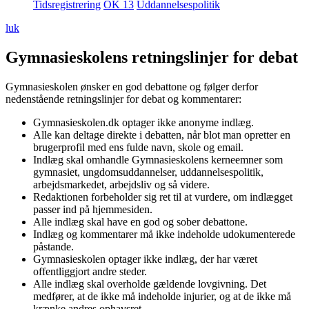
Tidsregistrering
OK 13
Uddannelsespolitik
luk
Gymnasieskolens retningslinjer for debat
Gymnasieskolen ønsker en god debattone og følger derfor
nedenstående retningslinjer for debat og kommentarer:
Gymnasieskolen.dk optager ikke anonyme indlæg.
Alle kan deltage direkte i debatten, når blot man opretter en
brugerprofil med ens fulde navn, skole og email.
Indlæg skal omhandle Gymnasieskolens kerneemner som
gymnasiet, ungdomsuddannelser, uddannelsespolitik,
arbejdsmarkedet, arbejdsliv og så videre.
Redaktionen forbeholder sig ret til at vurdere, om indlægget
passer ind på hjemmesiden.
Alle indlæg skal have en god og sober debattone.
Indlæg og kommentarer må ikke indeholde udokumenterede
påstande.
Gymnasieskolen optager ikke indlæg, der har været
offentliggjort andre steder.
Alle indlæg skal overholde gældende lovgivning. Det
medfører, at de ikke må indeholde injurier, og at de ikke må
krænke andres ophavsret.