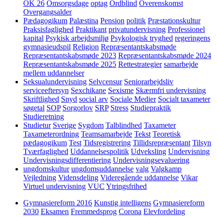
OK 26
Omsorgsdage
optag
Ordblind
Overenskomst
Overgangsalder
Pædagogikum
Palæstina
Pension
politik
Præstationskultur
Praksisfaglighed
Praktikant
privatundervisning
Professionel
kapital
Psykisk arbejdsmiljø
Psykologisk tryghed
regeringens
gymnasieudspil
Religion
Repræsentantskabsmøde
Repræsentantskabsmøde 2023
Repræsentantskabsmøde 2024
Repræsentantskabsmøde 2025
Rettestrategier
samarbejde
mellem uddannelser
Seksualundervisning
Selvcensur
Seniorarbejdsliv
serviceeftersyn
Sexchikane
Sexisme
Skærmfri undervisning
Skriftlighed
Snyd
social arv
Sociale Medier
Socialt taxameter
søgetal
SOP
Sorgorlov
SRP
Stress
Studiepraktik
Studieretning
Studietur
Sverige
Sygdom
Talblindhed
Taxameter
Taxameterordning
Teamsamarbejde
Tekst
Teoretisk
pædagogikum
Test
Tidsregistrering
Tillidsrepræsentant
Tilsyn
Tværfaglighed
Uddannelsespolitik
Udveksling
Undervisning
Undervisningsdifferentiering
Undervisningsevaluering
ungdomskultur
ungdomsuddannelse
valg
Valgkamp
Vejledning
Vidensdeling
Videregående uddannelse
Vikar
Virtuel undervisning
VUC
Ytringsfrihed
Gymnasiereform 2016
Kunstig intelligens
Gymnasiereform
2030
Eksamen
Fremmedsprog
Corona
Elevfordeling