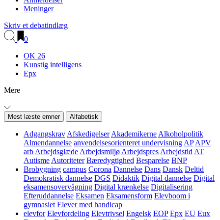
Meninger
Skriv et debatindlæg
0
OK 26
Kunstig intelligens
Epx
Mere
Mest læste emner
Alfabetisk
Adgangskrav
Afskedigelser
Akademikerne
Alkoholpolitik
Almendannelse
anvendelsesorienteret undervisning
AP
APV
arb
Arbejdsglæde
Arbejdsmiljø
Arbejdspres
Arbejdstid
AT
Autisme
Autoriteter
Bæredygtighed
Besparelse
BNP
Brobygning
campus
Corona
Dannelse
Dans
Dansk
Deltid
Demokratisk dannelse
DGS
Didaktik
Digital dannelse
Digital
eksamensovervågning
Digital krænkelse
Digitalisering
Efteruddannelse
Eksamen
Eksamensform
Elevboom i
gymnasiet
Elever med handicap
elevfor
Elevfordeling
Elevtrivsel
Engelsk
EOP
Epx
EU
Eux