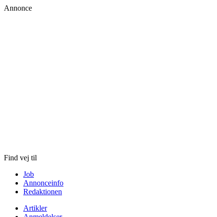
Annonce
Skip
to
content
Find vej til
Job
Annonceinfo
Redaktionen
Artikler
Anmeldelser