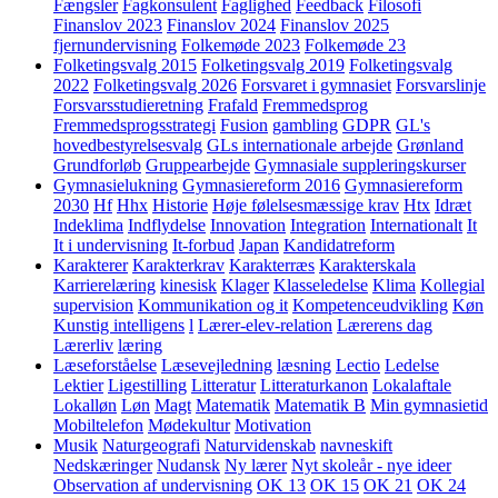
Fængsler
Fagkonsulent
Faglighed
Feedback
Filosofi
Finanslov 2023
Finanslov 2024
Finanslov 2025
fjernundervisning
Folkemøde 2023
Folkemøde 23
Folketingsvalg 2015
Folketingsvalg 2019
Folketingsvalg
2022
Folketingsvalg 2026
Forsvaret i gymnasiet
Forsvarslinje
Forsvarsstudieretning
Frafald
Fremmedsprog
Fremmedsprogsstrategi
Fusion
gambling
GDPR
GL's
hovedbestyrelsesvalg
GLs internationale arbejde
Grønland
Grundforløb
Gruppearbejde
Gymnasiale suppleringskurser
Gymnasielukning
Gymnasiereform 2016
Gymnasiereform
2030
Hf
Hhx
Historie
Høje følelsesmæssige krav
Htx
Idræt
Indeklima
Indflydelse
Innovation
Integration
Internationalt
It
It i undervisning
It-forbud
Japan
Kandidatreform
Karakterer
Karakterkrav
Karakterræs
Karakterskala
Karrierelæring
kinesisk
Klager
Klasseledelse
Klima
Kollegial
supervision
Kommunikation og it
Kompetenceudvikling
Køn
Kunstig intelligens
l
Lærer-elev-relation
Lærerens dag
Lærerliv
læring
Læseforståelse
Læsevejledning
læsning
Lectio
Ledelse
Lektier
Ligestilling
Litteratur
Litteraturkanon
Lokalaftale
Lokalløn
Løn
Magt
Matematik
Matematik B
Min gymnasietid
Mobiltelefon
Mødekultur
Motivation
Musik
Naturgeografi
Naturvidenskab
navneskift
Nedskæringer
Nudansk
Ny lærer
Nyt skoleår - nye ideer
Observation af undervisning
OK 13
OK 15
OK 21
OK 24