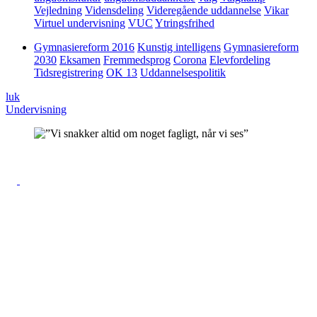
Vejledning
Vidensdeling
Videregående uddannelse
Vikar
Virtuel undervisning
VUC
Ytringsfrihed
Gymnasiereform 2016
Kunstig intelligens
Gymnasiereform
2030
Eksamen
Fremmedsprog
Corona
Elevfordeling
Tidsregistrering
OK 13
Uddannelsespolitik
luk
Undervisning