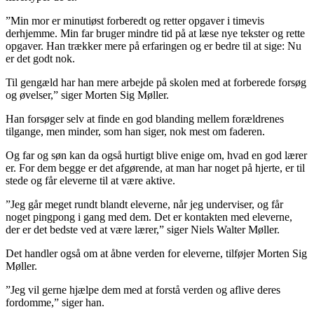
”Min mor er minutiøst forberedt og retter opgaver i timevis
derhjemme. Min far bruger mindre tid på at læse nye tekster og rette
opgaver. Han trækker mere på erfaringen og er bedre til at sige: Nu
er det godt nok.
Til gengæld har han mere arbejde på skolen med at forberede forsøg
og øvelser,” siger Morten Sig Møller.
Han forsøger selv at finde en god blanding mellem forældrenes
tilgange, men minder, som han siger, nok mest om faderen.
Og far og søn kan da også hurtigt blive enige om, hvad en god lærer
er. For dem begge er det afgørende, at man har noget på hjerte, er til
stede og får eleverne til at være aktive.
”Jeg går meget rundt blandt eleverne, når jeg underviser, og får
noget pingpong i gang med dem. Det er kontakten med eleverne,
der er det bedste ved at være lærer,” siger Niels Walter Møller.
Det handler også om at åbne verden for eleverne, tilføjer Morten Sig
Møller.
”Jeg vil gerne hjælpe dem med at forstå verden og aflive deres
fordomme,” siger han.