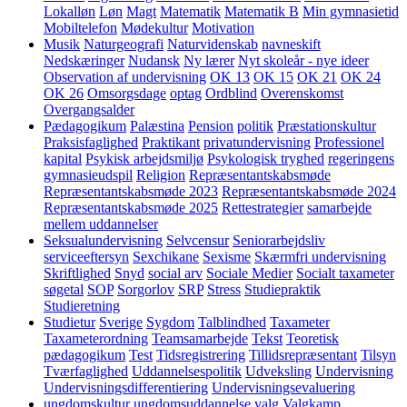
Lokalløn
Løn
Magt
Matematik
Matematik B
Min gymnasietid
Mobiltelefon
Mødekultur
Motivation
Musik
Naturgeografi
Naturvidenskab
navneskift
Nedskæringer
Nudansk
Ny lærer
Nyt skoleår - nye ideer
Observation af undervisning
OK 13
OK 15
OK 21
OK 24
OK 26
Omsorgsdage
optag
Ordblind
Overenskomst
Overgangsalder
Pædagogikum
Palæstina
Pension
politik
Præstationskultur
Praksisfaglighed
Praktikant
privatundervisning
Professionel
kapital
Psykisk arbejdsmiljø
Psykologisk tryghed
regeringens
gymnasieudspil
Religion
Repræsentantskabsmøde
Repræsentantskabsmøde 2023
Repræsentantskabsmøde 2024
Repræsentantskabsmøde 2025
Rettestrategier
samarbejde
mellem uddannelser
Seksualundervisning
Selvcensur
Seniorarbejdsliv
serviceeftersyn
Sexchikane
Sexisme
Skærmfri undervisning
Skriftlighed
Snyd
social arv
Sociale Medier
Socialt taxameter
søgetal
SOP
Sorgorlov
SRP
Stress
Studiepraktik
Studieretning
Studietur
Sverige
Sygdom
Talblindhed
Taxameter
Taxameterordning
Teamsamarbejde
Tekst
Teoretisk
pædagogikum
Test
Tidsregistrering
Tillidsrepræsentant
Tilsyn
Tværfaglighed
Uddannelsespolitik
Udveksling
Undervisning
Undervisningsdifferentiering
Undervisningsevaluering
ungdomskultur
ungdomsuddannelse
valg
Valgkamp