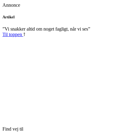
Annonce
Skip
Artikel
to
content
”Vi snakker altid om noget fagligt, når vi ses”
Til toppen
Find vej til