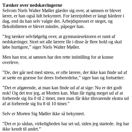
Tænker over nedskæringerne
Selvom Niels Walter Møller glæder sig over, at sønnen er blevet
lærer, er han også lidt bekymret. For lærerjobbet er langt hårdere i
dag, end da han selv valgte det. Arbejdspresset er steget, og
fleksibiliteten er blevet mindre, påpeger han.
”Jeg tænker selvfølgelig over, at gymnasiesektoren er ramt af
nedskæringer. Stort set alle lærere får i disse år flere hold og skal
løbe hurtigere,” siger Niels Walter Møller.
Men han tror, at sønnen har den rette indstilling for at kunne
overleve.
”De, der går ned med stress, er ofte lærere, der ikke kan finde ud af
at sætte en grænse for deres forberedelse,” siger han og fortsætter:
”Det er afgørende, at man kan finde ud af at sige: Nu er det godt
nok! Og det tror jeg, at Morten kan. Man får rigtig meget ud af at
forberede sig fra 0 til 2 timer, men man får ikke tilsvarende ekstra ud
af at forberede sig fra 8 til 10 timer.”
Selv er Morten Sig Møller ikke så bekymret.
”Det er jo sådan, virkeligheden har set ud, siden jeg startede. Jeg har
ikke kendt til andet.”