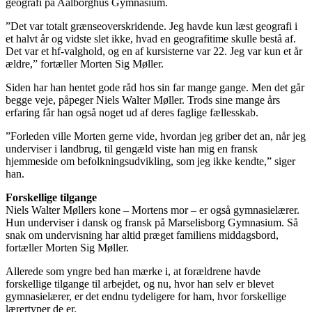
geografi på Aalborghus Gymnasium.
”Det var totalt grænseoverskridende. Jeg havde kun læst geografi i
et halvt år og vidste slet ikke, hvad en geografitime skulle bestå af.
Det var et hf-valghold, og en af kursisterne var 22. Jeg var kun et år
ældre,” fortæller Morten Sig Møller.
Siden har han hentet gode råd hos sin far mange gange. Men det går
begge veje, påpeger Niels Walter Møller. Trods sine mange års
erfaring får han også noget ud af deres faglige fællesskab.
”Forleden ville Morten gerne vide, hvordan jeg griber det an, når jeg
underviser i landbrug, til gengæld viste han mig en fransk
hjemmeside om befolkningsudvikling, som jeg ikke kendte,” siger
han.
Forskellige tilgange
Niels Walter Møllers kone – Mortens mor – er også gymnasielærer.
Hun underviser i dansk og fransk på Marselisborg Gymnasium. Så
snak om undervisning har altid præget familiens middagsbord,
fortæller Morten Sig Møller.
Allerede som yngre bed han mærke i, at forældrene havde
forskellige tilgange til arbejdet, og nu, hvor han selv er blevet
gymnasielærer, er det endnu tydeligere for ham, hvor forskellige
lærertyper de er.