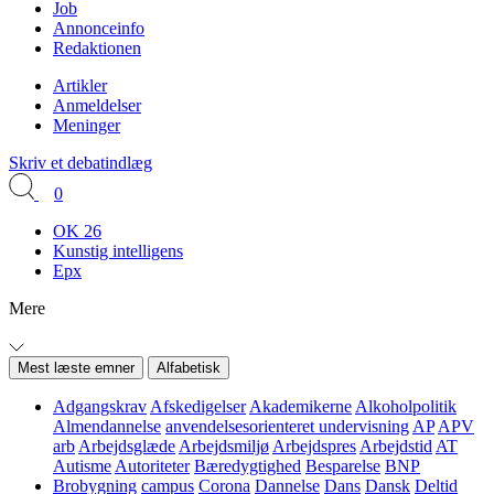
Job
Annonceinfo
Redaktionen
Artikler
Anmeldelser
Meninger
Skriv et debatindlæg
0
OK 26
Kunstig intelligens
Epx
Mere
Mest læste emner
Alfabetisk
Adgangskrav
Afskedigelser
Akademikerne
Alkoholpolitik
Almendannelse
anvendelsesorienteret undervisning
AP
APV
arb
Arbejdsglæde
Arbejdsmiljø
Arbejdspres
Arbejdstid
AT
Autisme
Autoriteter
Bæredygtighed
Besparelse
BNP
Brobygning
campus
Corona
Dannelse
Dans
Dansk
Deltid