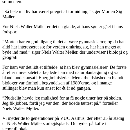
sommeren.
”Så hele mit liv har været præget af formidling,” siger Morten Sig
Møller.
For Niels Walter Møller er det en glæde, at hans søn er gået i hans
fodspor.
”Morten har en god tilgang til det at være gymnasielærer, og da han
altid har interesseret sig for verden omkring sig, har han meget at
byde ind med,” siger Niels Walter Møller, der underviser i biologi og
geografi.
For ham var det lidt et tilfælde, at han blev gymnasielærer. De første
år efter universitetet arbejdede han med naturplanlægning og var
blandt andet ansat i Energiministeriet. Men arbejdsløsheden blandt
biologer var tårnhøj i begyndelsen af 1980’erne, og i mange
stillinger blev man kun ansat for ét år ad gangen.
”Pludselig havde jeg mulighed for at få nogle timer her på skolen.
Jeg fik jobbet, fordi jeg var den, der boede tættest på,” fortæller
Niels Walter Møller.
Vi møder de to generationer på VUC Aarhus, der efter 35 år stadig
er Niels Walter Møllers arbejdsplads. De byder på kaffe i
geografilokalet.