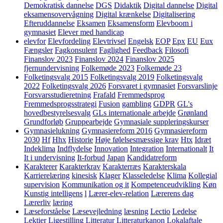
Demokratisk dannelse
DGS
Didaktik
Digital dannelse
Digital
eksamensovervågning
Digital krænkelse
Digitalisering
Efteruddannelse
Eksamen
Eksamensform
Elevboom i
gymnasiet
Elever med handicap
elevfor
Elevfordeling
Elevtrivsel
Engelsk
EOP
Epx
EU
Eux
Fængsler
Fagkonsulent
Faglighed
Feedback
Filosofi
Finanslov 2023
Finanslov 2024
Finanslov 2025
fjernundervisning
Folkemøde 2023
Folkemøde 23
Folketingsvalg 2015
Folketingsvalg 2019
Folketingsvalg
2022
Folketingsvalg 2026
Forsvaret i gymnasiet
Forsvarslinje
Forsvarsstudieretning
Frafald
Fremmedsprog
Fremmedsprogsstrategi
Fusion
gambling
GDPR
GL's
hovedbestyrelsesvalg
GLs internationale arbejde
Grønland
Grundforløb
Gruppearbejde
Gymnasiale suppleringskurser
Gymnasielukning
Gymnasiereform 2016
Gymnasiereform
2030
Hf
Hhx
Historie
Høje følelsesmæssige krav
Htx
Idræt
Indeklima
Indflydelse
Innovation
Integration
Internationalt
It
It i undervisning
It-forbud
Japan
Kandidatreform
Karakterer
Karakterkrav
Karakterræs
Karakterskala
Karrierelæring
kinesisk
Klager
Klasseledelse
Klima
Kollegial
supervision
Kommunikation og it
Kompetenceudvikling
Køn
Kunstig intelligens
l
Lærer-elev-relation
Lærerens dag
Lærerliv
læring
Læseforståelse
Læsevejledning
læsning
Lectio
Ledelse
Lektier
Ligestilling
Litteratur
Litteraturkanon
Lokalaftale