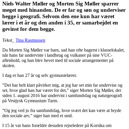
Niels Walter Møller og Morten Sig Møller sparrer
meget med hinanden. De er far og søn og underviser
begge i geografi. Selvom den ene kun har været
lærer i et år og den anden i 35, er samarbejdet en
gevinst for dem begge.
Tekst_
Tina Rasmussen
Da Morten Sig Møller var barn, sad han ofte bagerst i klasselokalet,
når hans far underviste i landbrug og vulkaner på sine VUC-
aftenhold, og han blev hevet med til sociale arrangementer på
skolen.
I dag er han 27 år og selv gymnasielærer.
”Det har helt klart påvirket mig, at jeg har set min far undervise og
set, hvor glad han har været for det,” siger Morten Sig Møller, der
siden 1. august 2016 har undervist i samfundsfag og naturgeografi
på Vestjysk Gymnasium Tarm.
”Og jeg ved jo fra samfundsfag, hvor svært det kan være at bryde
den sociale arv,” siger han med et smil.
I 15 år var hans forældre desuden rejseledere på Korsika om