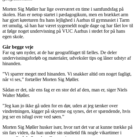
Morten Sig Møller har lige overværet en time i samfundsfag på
skolen. Han er netop startet i pædagogikum, men en brækket arm
har gjort køreturen fra hans lejlighed i Aarhus til gymnasiet i Tarm
ret umulig, så han har været sygemeldt nogle dage og har fået lov til
at følge noget undervisning på VUC Aarhus i stedet for på hans
egen skole.
Går begge veje
Far og søn nyder, at de har geografifaget til fælles. De deler
undervisningsforløb og materialer, udveksler tips og låner udstyr af
hinanden.
”Vi sparrer meget med hinanden. Vi snakker altid om noget fagligt,
når vi ses,” fortæller Morten Sig Møller.
Sådan er det, når ens fag er en stor del af den, man er, siger Niels
Walter Møller.
”Jeg kan jo ikke gå uden for en dør, uden at jeg tænker over
vindretningen, kigger på skyerne og synes, det er spændende, hvis
jeg ser en isfugl ovre ved søen.”
Morten Sig Møller husker især, hvor rart det var at kunne trække på
sin fars viden, da han under sin studietid fik nogle vikartimer i