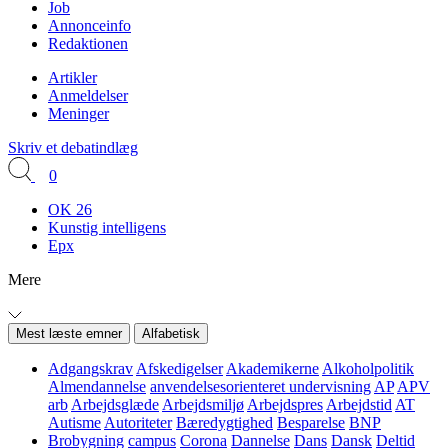
Job
Annonceinfo
Redaktionen
Artikler
Anmeldelser
Meninger
Skriv et debatindlæg
0
OK 26
Kunstig intelligens
Epx
Mere
Mest læste emner
Alfabetisk
Adgangskrav
Afskedigelser
Akademikerne
Alkoholpolitik
Almendannelse
anvendelsesorienteret undervisning
AP
APV
arb
Arbejdsglæde
Arbejdsmiljø
Arbejdspres
Arbejdstid
AT
Autisme
Autoriteter
Bæredygtighed
Besparelse
BNP
Brobygning
campus
Corona
Dannelse
Dans
Dansk
Deltid