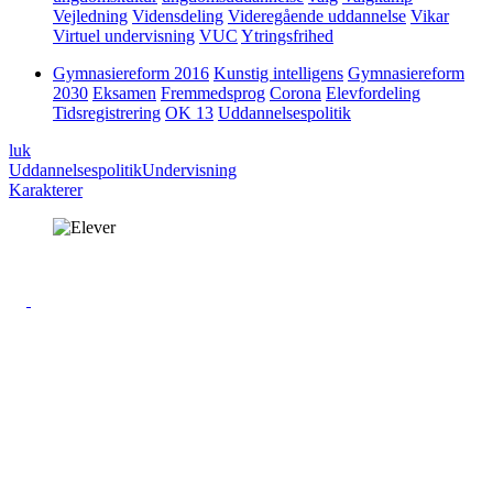
Vejledning
Vidensdeling
Videregående uddannelse
Vikar
Virtuel undervisning
VUC
Ytringsfrihed
Gymnasiereform 2016
Kunstig intelligens
Gymnasiereform
2030
Eksamen
Fremmedsprog
Corona
Elevfordeling
Tidsregistrering
OK 13
Uddannelsespolitik
luk
Uddannelsespolitik
Undervisning
Karakterer