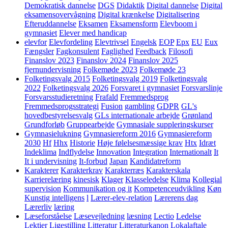
Demokratisk dannelse
DGS
Didaktik
Digital dannelse
Digital
eksamensovervågning
Digital krænkelse
Digitalisering
Efteruddannelse
Eksamen
Eksamensform
Elevboom i
gymnasiet
Elever med handicap
elevfor
Elevfordeling
Elevtrivsel
Engelsk
EOP
Epx
EU
Eux
Fængsler
Fagkonsulent
Faglighed
Feedback
Filosofi
Finanslov 2023
Finanslov 2024
Finanslov 2025
fjernundervisning
Folkemøde 2023
Folkemøde 23
Folketingsvalg 2015
Folketingsvalg 2019
Folketingsvalg
2022
Folketingsvalg 2026
Forsvaret i gymnasiet
Forsvarslinje
Forsvarsstudieretning
Frafald
Fremmedsprog
Fremmedsprogsstrategi
Fusion
gambling
GDPR
GL's
hovedbestyrelsesvalg
GLs internationale arbejde
Grønland
Grundforløb
Gruppearbejde
Gymnasiale suppleringskurser
Gymnasielukning
Gymnasiereform 2016
Gymnasiereform
2030
Hf
Hhx
Historie
Høje følelsesmæssige krav
Htx
Idræt
Indeklima
Indflydelse
Innovation
Integration
Internationalt
It
It i undervisning
It-forbud
Japan
Kandidatreform
Karakterer
Karakterkrav
Karakterræs
Karakterskala
Karrierelæring
kinesisk
Klager
Klasseledelse
Klima
Kollegial
supervision
Kommunikation og it
Kompetenceudvikling
Køn
Kunstig intelligens
l
Lærer-elev-relation
Lærerens dag
Lærerliv
læring
Læseforståelse
Læsevejledning
læsning
Lectio
Ledelse
Lektier
Ligestilling
Litteratur
Litteraturkanon
Lokalaftale