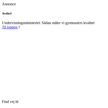
Annonce
Skip
Artikel
to
content
Undervisningsministeriet: Sådan måler vi gymnasiers kvalitet
Til toppen
Find vej til