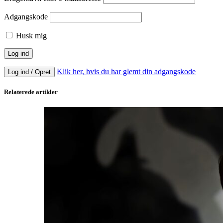
Adgangskode
Husk mig
Klik her, hvis du har glemt din adgangskode
Log ind / Opret
Relaterede artikler