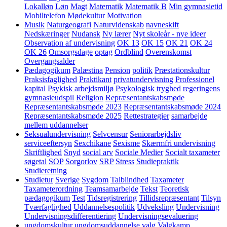
Lokalløn
Løn
Magt
Matematik
Matematik B
Min gymnasietid
Mobiltelefon
Mødekultur
Motivation
Musik
Naturgeografi
Naturvidenskab
navneskift
Nedskæringer
Nudansk
Ny lærer
Nyt skoleår - nye ideer
Observation af undervisning
OK 13
OK 15
OK 21
OK 24
OK 26
Omsorgsdage
optag
Ordblind
Overenskomst
Overgangsalder
Pædagogikum
Palæstina
Pension
politik
Præstationskultur
Praksisfaglighed
Praktikant
privatundervisning
Professionel
kapital
Psykisk arbejdsmiljø
Psykologisk tryghed
regeringens
gymnasieudspil
Religion
Repræsentantskabsmøde
Repræsentantskabsmøde 2023
Repræsentantskabsmøde 2024
Repræsentantskabsmøde 2025
Rettestrategier
samarbejde
mellem uddannelser
Seksualundervisning
Selvcensur
Seniorarbejdsliv
serviceeftersyn
Sexchikane
Sexisme
Skærmfri undervisning
Skriftlighed
Snyd
social arv
Sociale Medier
Socialt taxameter
søgetal
SOP
Sorgorlov
SRP
Stress
Studiepraktik
Studieretning
Studietur
Sverige
Sygdom
Talblindhed
Taxameter
Taxameterordning
Teamsamarbejde
Tekst
Teoretisk
pædagogikum
Test
Tidsregistrering
Tillidsrepræsentant
Tilsyn
Tværfaglighed
Uddannelsespolitik
Udveksling
Undervisning
Undervisningsdifferentiering
Undervisningsevaluering
ungdomskultur
ungdomsuddannelse
valg
Valgkamp