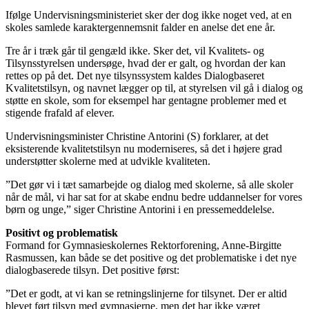
Ifølge Undervisningsministeriet sker der dog ikke noget ved, at en
skoles samlede karaktergennemsnit falder en anelse det ene år.
Tre år i træk går til gengæld ikke. Sker det, vil Kvalitets- og
Tilsynsstyrelsen undersøge, hvad der er galt, og hvordan der kan
rettes op på det. Det nye tilsynssystem kaldes Dialogbaseret
Kvalitetstilsyn, og navnet lægger op til, at styrelsen vil gå i dialog og
støtte en skole, som for eksempel har gentagne problemer med et
stigende frafald af elever.
Undervisningsminister Christine Antorini (S) forklarer, at det
eksisterende kvalitetstilsyn nu moderniseres, så det i højere grad
understøtter skolerne med at udvikle kvaliteten.
”Det gør vi i tæt samarbejde og dialog med skolerne, så alle skoler
når de mål, vi har sat for at skabe endnu bedre uddannelser for vores
børn og unge,” siger Christine Antorini i en pressemeddelelse.
Positivt og problematisk
Formand for Gymnasieskolernes Rektorforening, Anne-Birgitte
Rasmussen, kan både se det positive og det problematiske i det nye
dialogbaserede tilsyn. Det positive først:
”Det er godt, at vi kan se retningslinjerne for tilsynet. Der er altid
blevet ført tilsyn med gymnasierne, men det har ikke været