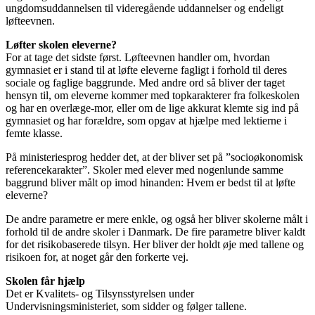
ungdomsuddannelsen til videregående uddannelser og endeligt
løfteevnen.
Løfter skolen eleverne?
For at tage det sidste først. Løfteevnen handler om, hvordan
gymnasiet er i stand til at løfte eleverne fagligt i forhold til deres
sociale og faglige baggrunde. Med andre ord så bliver der taget
hensyn til, om eleverne kommer med topkarakterer fra folkeskolen
og har en overlæge-mor, eller om de lige akkurat klemte sig ind på
gymnasiet og har forældre, som opgav at hjælpe med lektierne i
femte klasse.
På ministeriesprog hedder det, at der bliver set på ”socioøkonomisk
referencekarakter”. Skoler med elever med nogenlunde samme
baggrund bliver målt op imod hinanden: Hvem er bedst til at løfte
eleverne?
De andre parametre er mere enkle, og også her bliver skolerne målt i
forhold til de andre skoler i Danmark. De fire parametre bliver kaldt
for det risikobaserede tilsyn. Her bliver der holdt øje med tallene og
risikoen for, at noget går den forkerte vej.
Skolen får hjælp
Det er Kvalitets- og Tilsynsstyrelsen under
Undervisningsministeriet, som sidder og følger tallene.