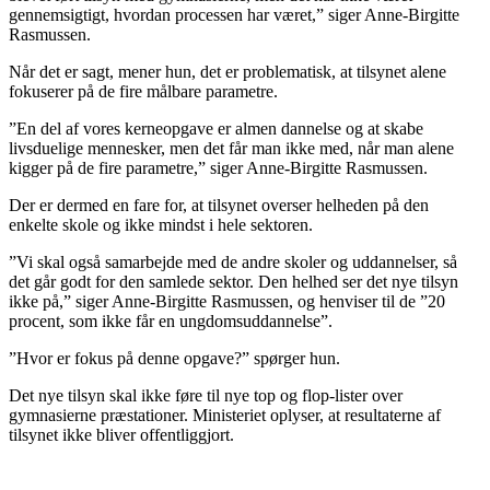
gennemsigtigt, hvordan processen har været,” siger Anne-Birgitte
Rasmussen.
Når det er sagt, mener hun, det er problematisk, at tilsynet alene
fokuserer på de fire målbare parametre.
”En del af vores kerneopgave er almen dannelse og at skabe
livsduelige mennesker, men det får man ikke med, når man alene
kigger på de fire parametre,” siger Anne-Birgitte Rasmussen.
Der er dermed en fare for, at tilsynet overser helheden på den
enkelte skole og ikke mindst i hele sektoren.
”Vi skal også samarbejde med de andre skoler og uddannelser, så
det går godt for den samlede sektor. Den helhed ser det nye tilsyn
ikke på,” siger Anne-Birgitte Rasmussen, og henviser til de ”20
procent, som ikke får en ungdomsuddannelse”.
”Hvor er fokus på denne opgave?” spørger hun.
Det nye tilsyn skal ikke føre til nye top og flop-lister over
gymnasierne præstationer. Ministeriet oplyser, at resultaterne af
tilsynet ikke bliver offentliggjort.