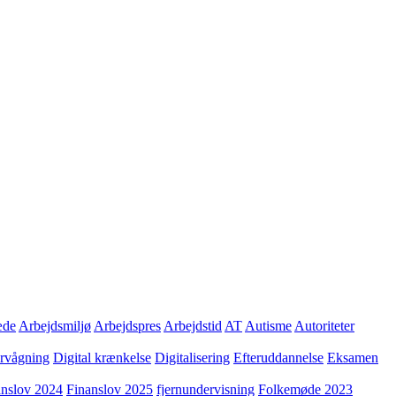
æde
Arbejdsmiljø
Arbejdspres
Arbejdstid
AT
Autisme
Autoriteter
ervågning
Digital krænkelse
Digitalisering
Efteruddannelse
Eksamen
anslov 2024
Finanslov 2025
fjernundervisning
Folkemøde 2023