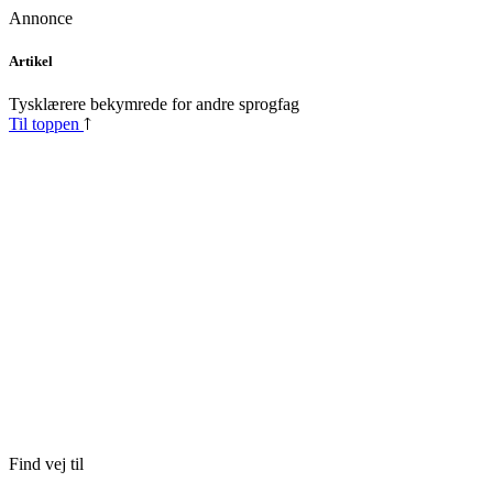
Annonce
Skip
Artikel
to
content
Tysklærere bekymrede for andre sprogfag
Til toppen
Find vej til