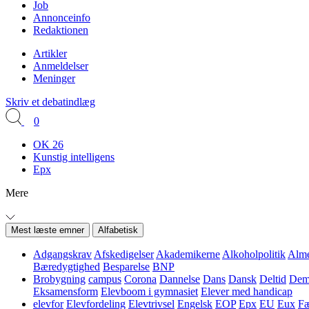
Job
Annonceinfo
Redaktionen
Artikler
Anmeldelser
Meninger
Skriv et debatindlæg
0
OK 26
Kunstig intelligens
Epx
Mere
Mest læste emner
Alfabetisk
Adgangskrav
Afskedigelser
Akademikerne
Alkoholpolitik
Alme
Bæredygtighed
Besparelse
BNP
Brobygning
campus
Corona
Dannelse
Dans
Dansk
Deltid
Demo
Eksamensform
Elevboom i gymnasiet
Elever med handicap
elevfor
Elevfordeling
Elevtrivsel
Engelsk
EOP
Epx
EU
Eux
Fæ