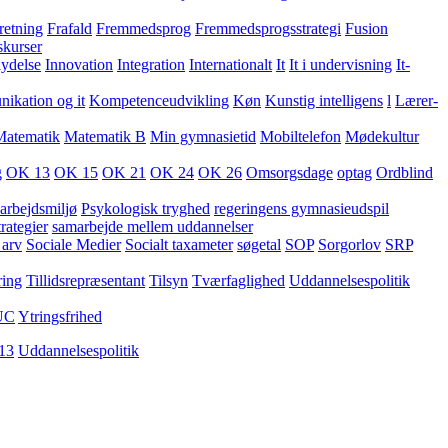
retning
Frafald
Fremmedsprog
Fremmedsprogsstrategi
Fusion
skurser
lydelse
Innovation
Integration
Internationalt
It
It i undervisning
It-
kation og it
Kompetenceudvikling
Køn
Kunstig intelligens
l
Lærer-
Matematik
Matematik B
Min gymnasietid
Mobiltelefon
Mødekultur
g
OK 13
OK 15
OK 21
OK 24
OK 26
Omsorgsdage
optag
Ordblind
arbejdsmiljø
Psykologisk tryghed
regeringens gymnasieudspil
rategier
samarbejde mellem uddannelser
 arv
Sociale Medier
Socialt taxameter
søgetal
SOP
Sorgorlov
SRP
ring
Tillidsrepræsentant
Tilsyn
Tværfaglighed
Uddannelsespolitik
UC
Ytringsfrihed
13
Uddannelsespolitik