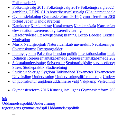
Folkemøde 23
Folketingsvalg 2015
Folketingsvalg 2019
Folketingsvalg 2022
gambling
GDPR
GL's hovedbestyrelsesvalg
GLs internationale
Gymnasielukning
Gymnasiereform 2016
Gymnasiereform 203
forbud
Japan
Kandidatreform
Karakterer
Karakterkrav
Karakterræs
Karakterskala
Karrierelæ
elev-relation
Lærerens dag
Lærerliv
læring
Læseforståelse
Læsevejledning
læsning
Lectio
Ledelse
Lektier
Motivation
Musik
Naturgeografi
Naturvidenskab
navneskift
Nedskæringer
Overenskomst
Overgangsalder
Pædagogikum
Palæstina
Pension
politik
Præstationskultur
Prak
Religion
Repræsentantskabsmøde
Repræsentantskabsmøde 20
Seksualundervisning
Selvcensur
Seniorarbejdsliv
serviceefters
Stress
Studiepraktik
Studieretning
Studietur
Sverige
Sygdom
Talblindhed
Taxameter
Taxameteror
Udveksling
Undervisning
Undervisningsdifferentiering
Underv
ungdomskultur
ungdomsuddannelse
valg
Valgkamp
Vejledning
Gymnasiereform 2016
Kunstig intelligens
Gymnasiereform 20
luk
Uddannelsespolitik
Undervisning
regeringens gymnasieudspil
Uddannelsespolitik