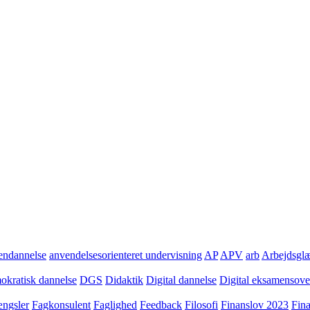
ndannelse
anvendelsesorienteret undervisning
AP
APV
arb
Arbejdsgl
kratisk dannelse
DGS
Didaktik
Digital dannelse
Digital eksamensov
ngsler
Fagkonsulent
Faglighed
Feedback
Filosofi
Finanslov 2023
Fin