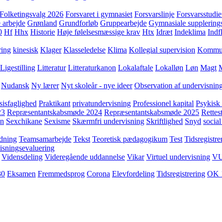
Folketingsvalg 2026
Forsvaret i gymnasiet
Forsvarslinje
Forsvarsstudie
 arbejde
Grønland
Grundforløb
Gruppearbejde
Gymnasiale supplering
0
Hf
Hhx
Historie
Høje følelsesmæssige krav
Htx
Idræt
Indeklima
Indf
ring
kinesisk
Klager
Klasseledelse
Klima
Kollegial supervision
Kommuni
Ligestilling
Litteratur
Litteraturkanon
Lokalaftale
Lokalløn
Løn
Magt
Nudansk
Ny lærer
Nyt skoleår - nye ideer
Observation af undervisnin
sisfaglighed
Praktikant
privatundervisning
Professionel kapital
Psykisk 
23
Repræsentantskabsmøde 2024
Repræsentantskabsmøde 2025
Rettest
yn
Sexchikane
Sexisme
Skærmfri undervisning
Skriftlighed
Snyd
social
dning
Teamsamarbejde
Tekst
Teoretisk pædagogikum
Test
Tidsregistre
isningsevaluering
Vidensdeling
Videregående uddannelse
Vikar
Virtuel undervisning
V
30
Eksamen
Fremmedsprog
Corona
Elevfordeling
Tidsregistrering
OK 