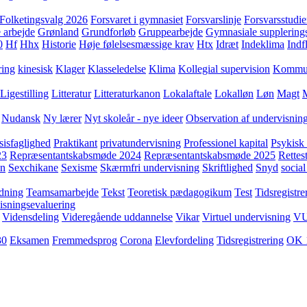
Folketingsvalg 2026
Forsvaret i gymnasiet
Forsvarslinje
Forsvarsstudie
 arbejde
Grønland
Grundforløb
Gruppearbejde
Gymnasiale supplering
0
Hf
Hhx
Historie
Høje følelsesmæssige krav
Htx
Idræt
Indeklima
Indf
ring
kinesisk
Klager
Klasseledelse
Klima
Kollegial supervision
Kommuni
Ligestilling
Litteratur
Litteraturkanon
Lokalaftale
Lokalløn
Løn
Magt
Nudansk
Ny lærer
Nyt skoleår - nye ideer
Observation af undervisnin
sisfaglighed
Praktikant
privatundervisning
Professionel kapital
Psykisk 
23
Repræsentantskabsmøde 2024
Repræsentantskabsmøde 2025
Rettest
yn
Sexchikane
Sexisme
Skærmfri undervisning
Skriftlighed
Snyd
social
dning
Teamsamarbejde
Tekst
Teoretisk pædagogikum
Test
Tidsregistre
isningsevaluering
Vidensdeling
Videregående uddannelse
Vikar
Virtuel undervisning
V
30
Eksamen
Fremmedsprog
Corona
Elevfordeling
Tidsregistrering
OK 