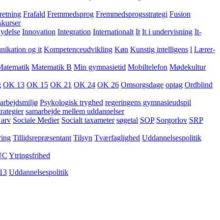
retning
Frafald
Fremmedsprog
Fremmedsprogsstrategi
Fusion
skurser
lydelse
Innovation
Integration
Internationalt
It
It i undervisning
It-
kation og it
Kompetenceudvikling
Køn
Kunstig intelligens
l
Lærer-
Matematik
Matematik B
Min gymnasietid
Mobiltelefon
Mødekultur
g
OK 13
OK 15
OK 21
OK 24
OK 26
Omsorgsdage
optag
Ordblind
arbejdsmiljø
Psykologisk tryghed
regeringens gymnasieudspil
rategier
samarbejde mellem uddannelser
 arv
Sociale Medier
Socialt taxameter
søgetal
SOP
Sorgorlov
SRP
ring
Tillidsrepræsentant
Tilsyn
Tværfaglighed
Uddannelsespolitik
UC
Ytringsfrihed
13
Uddannelsespolitik