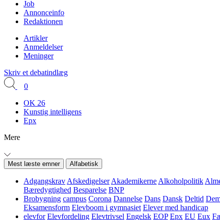
Job
Annonceinfo
Redaktionen
Artikler
Anmeldelser
Meninger
Skriv et debatindlæg
0
OK 26
Kunstig intelligens
Epx
Mere
Mest læste emner
Alfabetisk
Adgangskrav
Afskedigelser
Akademikerne
Alkoholpolitik
Alme
Bæredygtighed
Besparelse
BNP
Brobygning
campus
Corona
Dannelse
Dans
Dansk
Deltid
Demo
Eksamensform
Elevboom i gymnasiet
Elever med handicap
elevfor
Elevfordeling
Elevtrivsel
Engelsk
EOP
Epx
EU
Eux
Fæ