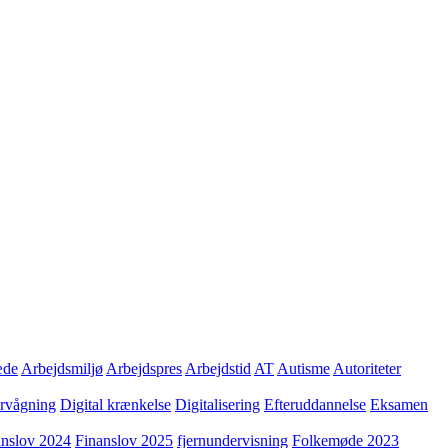
æde
Arbejdsmiljø
Arbejdspres
Arbejdstid
AT
Autisme
Autoriteter
ervågning
Digital krænkelse
Digitalisering
Efteruddannelse
Eksamen
anslov 2024
Finanslov 2025
fjernundervisning
Folkemøde 2023