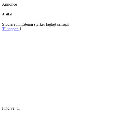
Annonce
Skip
Artikel
to
content
Studieretningsteam styrker fagligt samspil
Til toppen
Find vej til