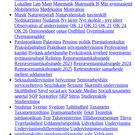
Lokalløn
Løn
Magt
Matematik
Matematik B
Min gymnasietid
Mobiltelefon
Mødekultur
Motivation
Musik
Naturgeografi
Naturvidenskab
navneskift
Nedskæringer
Nudansk
Ny lærer
Nyt skoleår - nye ideer
Observation af undervisning
OK 13
OK 15
OK 21
OK 24
OK 26
Omsorgsdage
optag
Ordblind
Overenskomst
Overgangsalder
Pædagogikum
Palæstina
Pension
politik
Præstationskultur
Praksisfaglighed
Praktikant
privatundervisning
Professionel
kapital
Psykisk arbejdsmiljø
Psykologisk tryghed
regeringens
gymnasieudspil
Religion
Repræsentantskabsmøde
Repræsentantskabsmøde 2023
Repræsentantskabsmøde 2024
Repræsentantskabsmøde 2025
Rettestrategier
samarbejde
mellem uddannelser
Seksualundervisning
Selvcensur
Seniorarbejdsliv
serviceeftersyn
Sexchikane
Sexisme
Skærmfri undervisning
Skriftlighed
Snyd
social arv
Sociale Medier
Socialt taxameter
søgetal
SOP
Sorgorlov
SRP
Stress
Studiepraktik
Studieretning
Studietur
Sverige
Sygdom
Talblindhed
Taxameter
Taxameterordning
Teamsamarbejde
Tekst
Teoretisk
pædagogikum
Test
Tidsregistrering
Tillidsrepræsentant
Tilsyn
Tværfaglighed
Uddannelsespolitik
Udveksling
Undervisning
Undervisningsdifferentiering
Undervisningsevaluering
ungdomskultur
ungdomsuddannelse
valg
Valgkamp