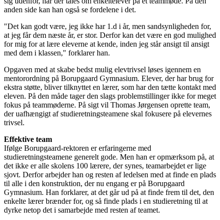
sig udenfor, når der tales om enkeltelever på et teammøde. På den
anden side kan han også se fordelene i det.
"Det kan godt være, jeg ikke har 1.d i år, men sandsynligheden for,
at jeg får dem næste år, er stor. Derfor kan det være en god mulighed
for mig for at lære eleverne at kende, inden jeg står ansigt til ansigt
med dem i klassen," forklarer han.
Opgaven med at skabe bedst mulig elevtrivsel løses igennem en
mentorordning på Borupgaard Gymnasium. Elever, der har brug for
ekstra støtte, bliver tilknyttet en lærer, som har den tætte kontakt med
eleven. På den måde tager den slags problemstillinger ikke for meget
fokus på teammøderne. På sigt vil Thomas Jørgensen oprette team,
der uafhængigt af studieretningsteamene skal fokusere på elevernes
trivsel.
Effektive team
Ifølge Borupgaard-rektoren er erfaringerne med
studieretningsteamene generelt gode. Men han er opmærksom på, at
det ikke er alle skolens 100 lærere, der synes, teamarbejdet er lige
sjovt. Derfor arbejder han og resten af ledelsen med at finde en plads
til alle i den konstruktion, der nu engang er på Borupgaard
Gymnasium. Han forklarer, at det går ud på at finde frem til det, den
enkelte lærer brænder for, og så finde plads i en studieretning til at
dyrke netop det i samarbejde med resten af teamet.