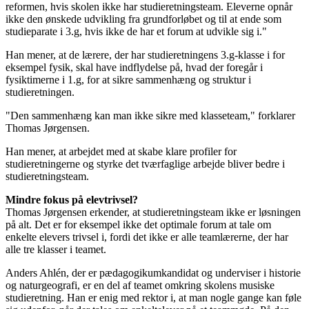
reformen, hvis skolen ikke har studieretningsteam. Eleverne opnår
ikke den ønskede udvikling fra grundforløbet og til at ende som
studieparate i 3.g, hvis ikke de har et forum at udvikle sig i."
Han mener, at de lærere, der har studieretningens 3.g-klasse i for
eksempel fysik, skal have indflydelse på, hvad der foregår i
fysiktimerne i 1.g, for at sikre sammenhæng og struktur i
studieretningen.
"Den sammenhæng kan man ikke sikre med klasseteam," forklarer
Thomas Jørgensen.
Han mener, at arbejdet med at skabe klare profiler for
studieretningerne og styrke det tværfaglige arbejde bliver bedre i
studieretningsteam.
Mindre fokus på elevtrivsel?
Thomas Jørgensen erkender, at studieretningsteam ikke er løsningen
på alt. Det er for eksempel ikke det optimale forum at tale om
enkelte elevers trivsel i, fordi det ikke er alle teamlærerne, der har
alle tre klasser i teamet.
Anders Ahlén, der er pædagogikumkandidat og underviser i historie
og naturgeografi, er en del af teamet omkring skolens musiske
studieretning. Han er enig med rektor i, at man nogle gange kan føle