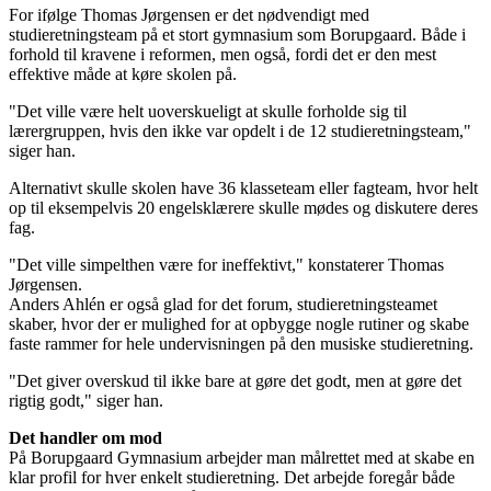
For ifølge Thomas Jørgensen er det nødvendigt med
studieretningsteam på et stort gymnasium som Borupgaard. Både i
forhold til kravene i reformen, men også, fordi det er den mest
effektive måde at køre skolen på.
"Det ville være helt uoverskueligt at skulle forholde sig til
lærergruppen, hvis den ikke var opdelt i de 12 studieretningsteam,"
siger han.
Alternativt skulle skolen have 36 klasseteam eller fagteam, hvor helt
op til eksempelvis 20 engelsklærere skulle mødes og diskutere deres
fag.
"Det ville simpelthen være for ineffektivt," konstaterer Thomas
Jørgensen.
Anders Ahlén er også glad for det forum, studieretningsteamet
skaber, hvor der er mulighed for at opbygge nogle rutiner og skabe
faste rammer for hele undervisningen på den musiske studieretning.
"Det giver overskud til ikke bare at gøre det godt, men at gøre det
rigtig godt," siger han.
Det handler om mod
På Borupgaard Gymnasium arbejder man målrettet med at skabe en
klar profil for hver enkelt studieretning. Det arbejde foregår både