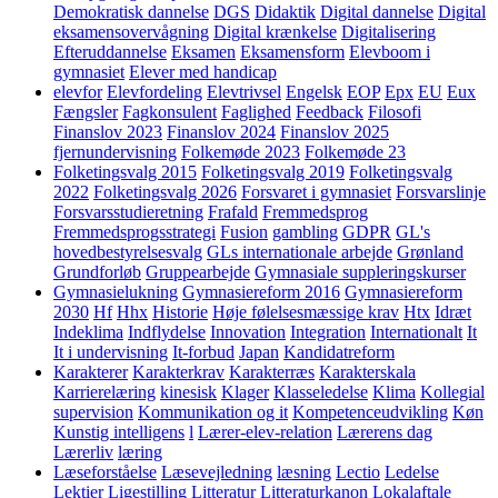
Demokratisk dannelse
DGS
Didaktik
Digital dannelse
Digital
eksamensovervågning
Digital krænkelse
Digitalisering
Efteruddannelse
Eksamen
Eksamensform
Elevboom i
gymnasiet
Elever med handicap
elevfor
Elevfordeling
Elevtrivsel
Engelsk
EOP
Epx
EU
Eux
Fængsler
Fagkonsulent
Faglighed
Feedback
Filosofi
Finanslov 2023
Finanslov 2024
Finanslov 2025
fjernundervisning
Folkemøde 2023
Folkemøde 23
Folketingsvalg 2015
Folketingsvalg 2019
Folketingsvalg
2022
Folketingsvalg 2026
Forsvaret i gymnasiet
Forsvarslinje
Forsvarsstudieretning
Frafald
Fremmedsprog
Fremmedsprogsstrategi
Fusion
gambling
GDPR
GL's
hovedbestyrelsesvalg
GLs internationale arbejde
Grønland
Grundforløb
Gruppearbejde
Gymnasiale suppleringskurser
Gymnasielukning
Gymnasiereform 2016
Gymnasiereform
2030
Hf
Hhx
Historie
Høje følelsesmæssige krav
Htx
Idræt
Indeklima
Indflydelse
Innovation
Integration
Internationalt
It
It i undervisning
It-forbud
Japan
Kandidatreform
Karakterer
Karakterkrav
Karakterræs
Karakterskala
Karrierelæring
kinesisk
Klager
Klasseledelse
Klima
Kollegial
supervision
Kommunikation og it
Kompetenceudvikling
Køn
Kunstig intelligens
l
Lærer-elev-relation
Lærerens dag
Lærerliv
læring
Læseforståelse
Læsevejledning
læsning
Lectio
Ledelse
Lektier
Ligestilling
Litteratur
Litteraturkanon
Lokalaftale