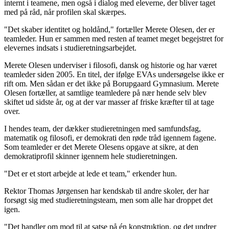
internt i teamene, men også i dialog med eleverne, der bliver taget
med på råd, når profilen skal skærpes.
"Det skaber identitet og holdånd," fortæller Merete Olesen, der er
teamleder. Hun er sammen med resten af teamet meget begejstret for
elevernes indsats i studieretningsarbejdet.
Merete Olesen underviser i filosofi, dansk og historie og har været
teamleder siden 2005. En titel, der ifølge EVAs undersøgelse ikke er
rift om. Men sådan er det ikke på Borupgaard Gymnasium. ­Merete
Olesen fortæller, at samtlige teamledere på nær hende selv blev
skiftet ud sidste år, og at der var masser af friske kræfter til at tage
over.
I hendes team, der dækker studieretningen med samfundsfag,
matematik og filosofi, er demokrati den røde tråd igennem fagene.
Som teamleder er det Merete Olesens opgave at sikre, at den
demokratiprofil skinner igennem hele studieretningen.
"Det er et stort arbejde at lede et team," erkender hun.
Rektor Thomas Jørgensen har kendskab til andre skoler, der har
forsøgt sig med studieretningsteam, men som alle har droppet det
igen.
"Det handler om mod til at satse på én konstruktion, og det undrer