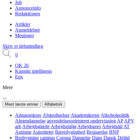
Job
Annonceinfo
Redaktionen
Artikler
Anmeldelser
Meninger
Skriv et debatindlæg
0
OK 26
Kunstig intelligens
Epx
Mere
Mest læste emner
Alfabetisk
Adgangskrav
Afskedigelser
Akademikerne
Alkoholpolitik
Almendannelse
anvendelsesorienteret undervisning
AP
APV
arb
Arbejdsglæde
Arbejdsmiljø
Arbejdspres
Arbejdstid
AT
Autisme
Autoriteter
Bæredygtighed
Besparelse
BNP
Brobygning
campus
Corona
Dannelse
Dans
Dansk
Deltid