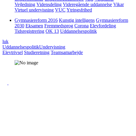
Vejledning
Vidensdeling
Videregående uddannelse
Vikar
Virtuel undervisning
VUC
Ytringsfrihed
Gymnasiereform 2016
Kunstig intelligens
Gymnasiereform
2030
Eksamen
Fremmedsprog
Corona
Elevfordeling
Tidsregistrering
OK 13
Uddannelsespolitik
luk
Uddannelsespolitik
Undervisning
Elevtrivsel
Studieretning
Teamsamarbejde