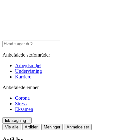
Anbefalede stofområder
Arbejdsmiljø
Undervisning
Karriere
Anbefalede emner
Corona
Stress
Eksamen
luk søgning
Vis alle
Artikler
Meninger
Anmeldelser
Artikler