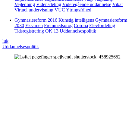
Vejledning
Vidensdeling
Videregående uddannelse
Vikar
Virtuel undervisning
VUC
Ytringsfrihed
Gymnasiereform 2016
Kunstig intelligens
Gymnasiereform
2030
Eksamen
Fremmedsprog
Corona
Elevfordeling
Tidsregistrering
OK 13
Uddannelsespolitik
luk
Uddannelsespolitik