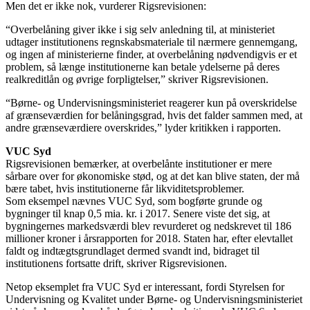
Men det er ikke nok, vurderer Rigsrevisionen:
“Overbelåning giver ikke i sig selv anledning til, at ministeriet
udtager institutionens regnskabsmateriale til nærmere gennemgang,
og ingen af ministerierne finder, at overbelåning nødvendigvis er et
problem, så længe institutionerne kan betale ydelserne på deres
realkreditlån og øvrige forpligtelser,” skriver Rigsrevisionen.
“Børne- og Undervisningsministeriet reagerer kun på overskridelse
af grænseværdien for belåningsgrad, hvis det falder sammen med, at
andre grænseværdiere overskrides,” lyder kritikken i rapporten.
VUC Syd
Rigsrevisionen bemærker, at overbelånte institutioner er mere
sårbare over for økonomiske stød, og at det kan blive staten, der må
bære tabet, hvis institutionerne får likviditetsproblemer.
Som eksempel nævnes VUC Syd, som bogførte grunde og
bygninger til knap 0,5 mia. kr. i 2017. Senere viste det sig, at
bygningernes markedsværdi blev revurderet og nedskrevet til 186
millioner kroner i årsrapporten for 2018. Staten har, efter elevtallet
faldt og indtægtsgrundlaget dermed svandt ind, bidraget til
institutionens fortsatte drift, skriver Rigsrevisionen.
Netop eksemplet fra VUC Syd er interessant, fordi Styrelsen for
Undervisning og Kvalitet under Børne- og Undervisningsministeriet