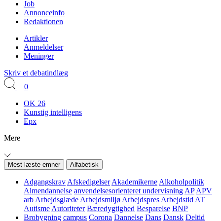
Job
Annonceinfo
Redaktionen
Artikler
Anmeldelser
Meninger
Skriv et debatindlæg
0
OK 26
Kunstig intelligens
Epx
Mere
Mest læste emner
Alfabetisk
Adgangskrav
Afskedigelser
Akademikerne
Alkoholpolitik
Almendannelse
anvendelsesorienteret undervisning
AP
APV
arb
Arbejdsglæde
Arbejdsmiljø
Arbejdspres
Arbejdstid
AT
Autisme
Autoriteter
Bæredygtighed
Besparelse
BNP
Brobygning
campus
Corona
Dannelse
Dans
Dansk
Deltid