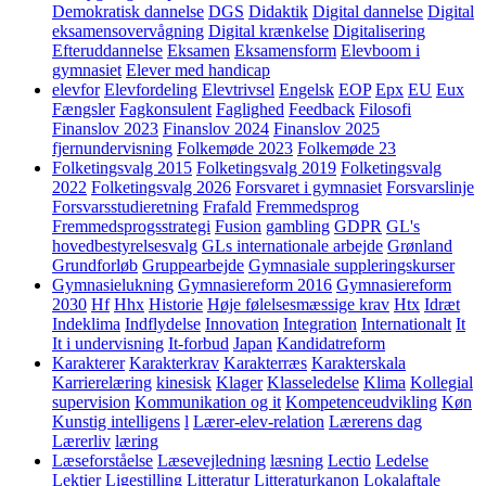
Demokratisk dannelse
DGS
Didaktik
Digital dannelse
Digital
eksamensovervågning
Digital krænkelse
Digitalisering
Efteruddannelse
Eksamen
Eksamensform
Elevboom i
gymnasiet
Elever med handicap
elevfor
Elevfordeling
Elevtrivsel
Engelsk
EOP
Epx
EU
Eux
Fængsler
Fagkonsulent
Faglighed
Feedback
Filosofi
Finanslov 2023
Finanslov 2024
Finanslov 2025
fjernundervisning
Folkemøde 2023
Folkemøde 23
Folketingsvalg 2015
Folketingsvalg 2019
Folketingsvalg
2022
Folketingsvalg 2026
Forsvaret i gymnasiet
Forsvarslinje
Forsvarsstudieretning
Frafald
Fremmedsprog
Fremmedsprogsstrategi
Fusion
gambling
GDPR
GL's
hovedbestyrelsesvalg
GLs internationale arbejde
Grønland
Grundforløb
Gruppearbejde
Gymnasiale suppleringskurser
Gymnasielukning
Gymnasiereform 2016
Gymnasiereform
2030
Hf
Hhx
Historie
Høje følelsesmæssige krav
Htx
Idræt
Indeklima
Indflydelse
Innovation
Integration
Internationalt
It
It i undervisning
It-forbud
Japan
Kandidatreform
Karakterer
Karakterkrav
Karakterræs
Karakterskala
Karrierelæring
kinesisk
Klager
Klasseledelse
Klima
Kollegial
supervision
Kommunikation og it
Kompetenceudvikling
Køn
Kunstig intelligens
l
Lærer-elev-relation
Lærerens dag
Lærerliv
læring
Læseforståelse
Læsevejledning
læsning
Lectio
Ledelse
Lektier
Ligestilling
Litteratur
Litteraturkanon
Lokalaftale