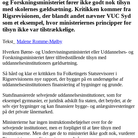
og Forskningsministeriet fører ikke godt nok tilsyn
med skolernes gældsætning. Kritikken kommer fra
Rigsrevisionen, der blandt andet nævner VUC Syd
som et eksempel, hvor ministeriernes principper for
tilsyn ikke var tilstrækkelige.
Tekst_
Malene Romme-Mølby
Hverken Børne- og Undervisningsministeriet eller Uddannelses- og
Forskningsministeriet fører tilfredsstillende tilsyn med
uddannelsesinstitutioners gældsætning.
Så hård og klar er kritikken fra Folketingets Statsrevisorer i
Rigsrevisionens nye rapport, der bygger på en undersøgelse af
uddannelsesinstitutioners finansiering af bygninger og grunde.
Statsfinansierede selvejende uddannelsesinstitutioner, som for
eksempel gymnasier, er juridisk adskilt fra staten, det betyder, at de
selv ejer bygninger og kan finansiere bygge- og anlægsinvesteringer
på det private lånemarked.
Ministerierne har ingen instruktionsbeføjelser over for de
selvejende institutioner, men er forpligtet til at føre tilsyn med
institutionerne. Men det gør de to ministeriet ikke godt nok, vurderer