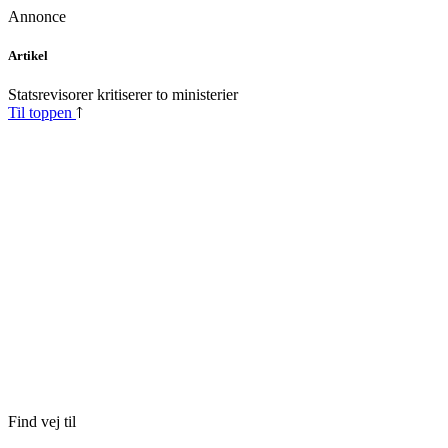
Annonce
Skip
Artikel
to
content
Statsrevisorer kritiserer to ministerier
Til toppen
Find vej til