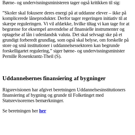
Børne- og undervisningsministeren tager også kritikken til sig:
”Skoler skal fokusere deres energi på at uddanne elever – ikke på
komplicerede låneprodukter. Derfor tager regeringen initiativ til at
skærpe reguleringen. Vi vil afdække, hvilke tiltag vi kan tage for at
begrænse for eksempel anvendelse af finansielle instrumenter og
optagelse af lån i udenlandsk valuta. Det skal selvsagt ske på et
grundigt forberedt grundlag, som også skal belyse, om forskelle på
store og små institutioner i uddannelsessektoren kan begrunde
forskelligartet regulering,” siger børne- og undervisningsminister
Pernille Rosenkrantz-Theil (S).
Uddannelsernes finansiering af bygninger
Rigsrevisionen har afgivet beretningen Uddannelsesinstitutioners
finansiering af bygning og grunde til Folketinget med
Statsrevisorernes bemærkninger.
Se beretningen her
her