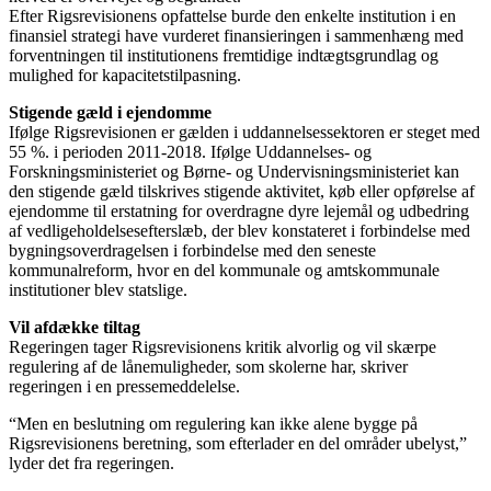
Efter Rigsrevisionens opfattelse burde den enkelte institution i en
finansiel strategi have vurderet finansieringen i sammenhæng med
forventningen til institutionens fremtidige indtægtsgrundlag og
mulighed for kapacitetstilpasning.
Stigende gæld i ejendomme
Ifølge Rigsrevisionen er gælden i uddannelsessektoren er steget med
55 %. i perioden 2011-2018. Ifølge Uddannelses- og
Forskningsministeriet og Børne- og Undervisningsministeriet kan
den stigende gæld tilskrives stigende aktivitet, køb eller opførelse af
ejendomme til erstatning for overdragne dyre lejemål og udbedring
af vedligeholdelsesefterslæb, der blev konstateret i forbindelse med
bygningsoverdragelsen i forbindelse med den seneste
kommunalreform, hvor en del kommunale og amtskommunale
institutioner blev statslige.
Vil afdække tiltag
Regeringen tager Rigsrevisionens kritik alvorlig og vil skærpe
regulering af de lånemuligheder, som skolerne har, skriver
regeringen i en pressemeddelelse.
“Men en beslutning om regulering kan ikke alene bygge på
Rigsrevisionens beretning, som efterlader en del områder ubelyst,”
lyder det fra regeringen.