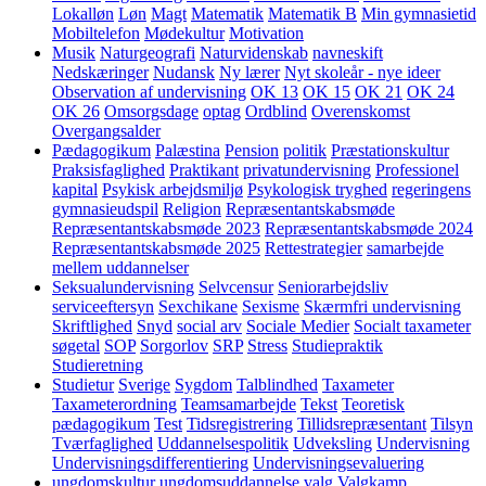
Lokalløn
Løn
Magt
Matematik
Matematik B
Min gymnasietid
Mobiltelefon
Mødekultur
Motivation
Musik
Naturgeografi
Naturvidenskab
navneskift
Nedskæringer
Nudansk
Ny lærer
Nyt skoleår - nye ideer
Observation af undervisning
OK 13
OK 15
OK 21
OK 24
OK 26
Omsorgsdage
optag
Ordblind
Overenskomst
Overgangsalder
Pædagogikum
Palæstina
Pension
politik
Præstationskultur
Praksisfaglighed
Praktikant
privatundervisning
Professionel
kapital
Psykisk arbejdsmiljø
Psykologisk tryghed
regeringens
gymnasieudspil
Religion
Repræsentantskabsmøde
Repræsentantskabsmøde 2023
Repræsentantskabsmøde 2024
Repræsentantskabsmøde 2025
Rettestrategier
samarbejde
mellem uddannelser
Seksualundervisning
Selvcensur
Seniorarbejdsliv
serviceeftersyn
Sexchikane
Sexisme
Skærmfri undervisning
Skriftlighed
Snyd
social arv
Sociale Medier
Socialt taxameter
søgetal
SOP
Sorgorlov
SRP
Stress
Studiepraktik
Studieretning
Studietur
Sverige
Sygdom
Talblindhed
Taxameter
Taxameterordning
Teamsamarbejde
Tekst
Teoretisk
pædagogikum
Test
Tidsregistrering
Tillidsrepræsentant
Tilsyn
Tværfaglighed
Uddannelsespolitik
Udveksling
Undervisning
Undervisningsdifferentiering
Undervisningsevaluering
ungdomskultur
ungdomsuddannelse
valg
Valgkamp