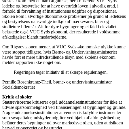
sidste år kom med en hård afgørelse, der kritiserede VUC Syds
ledelse og bestyrelse for at have overtrådt loven i alvorlig grad, i
forhold til forvaltning af institutionens udgifter og dispositioner.
Skolen kom i alvorlige økonomiske problemer på grund af ledelsens
og bestyrelsens uansvarlige indkøb af mærkevarer, biler og
studieture i flere år. Alt for dyre bygninger og et fald i elevtallet
belastede også VUC Syds økonomi, der resulterede i voldsomme
afskedigelser blandt medarbejderne.
Om Rigsrevisionen mener, at VUC Syds økonomiske ulykke kunne
være stoppet tidligere, hvis Børne- og Undervisningsministeriet
havde ført et mere tilfredsstillende tilsyn med skolens økonomi,
melder rapporten ikke noget om.
Regeringen tager initiativ til at skærpe reguleringen.
Pernille Rosenkrantz-Theil, børne- og undervisningsminister
Socialdemokratiet
Kritik af skoler
Statsrevisorerne kritiserer også uddannelsesinstitutioner for ikke at
udvise sparsommelighed ved finansieringen af bygninger og grunde.
Nogle uddannelsesinstitutioner anvender risikofyldte instrumenter
som swapaftaler, udskyder udgifter ved hjælp af afdragsfrihed og
belåner deres bygninger ud over markedsværdien, uden at risikoen
herved er overvejet og begrundet.