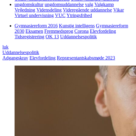
ungdomskultur
ungdomsuddannelse
valg
Valgkamp
Vejledning
Vidensdeling
Videregående uddannelse
Vikar
Virtuel undervisning
VUC
Ytringsfrihed
Gymnasiereform 2016
Kunstig intelligens
Gymnasiereform
2030
Eksamen
Fremmedsprog
Corona
Elevfordeling
Tidsregistrering
OK 13
Uddannelsespolitik
luk
Uddannelsespolitik
Adgangskrav
Elevfordeling
Repræsentantskabsmøde 2023