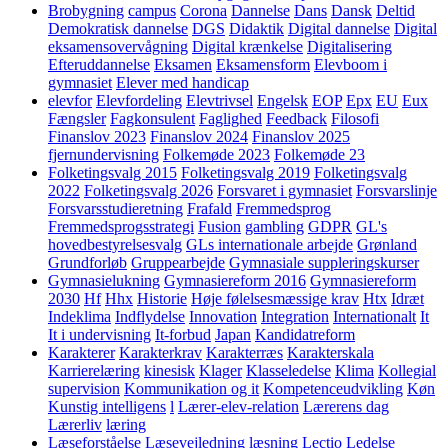
Brobygning
campus
Corona
Dannelse
Dans
Dansk
Deltid
Demokratisk dannelse
DGS
Didaktik
Digital dannelse
Digital
eksamensovervågning
Digital krænkelse
Digitalisering
Efteruddannelse
Eksamen
Eksamensform
Elevboom i
gymnasiet
Elever med handicap
elevfor
Elevfordeling
Elevtrivsel
Engelsk
EOP
Epx
EU
Eux
Fængsler
Fagkonsulent
Faglighed
Feedback
Filosofi
Finanslov 2023
Finanslov 2024
Finanslov 2025
fjernundervisning
Folkemøde 2023
Folkemøde 23
Folketingsvalg 2015
Folketingsvalg 2019
Folketingsvalg
2022
Folketingsvalg 2026
Forsvaret i gymnasiet
Forsvarslinje
Forsvarsstudieretning
Frafald
Fremmedsprog
Fremmedsprogsstrategi
Fusion
gambling
GDPR
GL's
hovedbestyrelsesvalg
GLs internationale arbejde
Grønland
Grundforløb
Gruppearbejde
Gymnasiale suppleringskurser
Gymnasielukning
Gymnasiereform 2016
Gymnasiereform
2030
Hf
Hhx
Historie
Høje følelsesmæssige krav
Htx
Idræt
Indeklima
Indflydelse
Innovation
Integration
Internationalt
It
It i undervisning
It-forbud
Japan
Kandidatreform
Karakterer
Karakterkrav
Karakterræs
Karakterskala
Karrierelæring
kinesisk
Klager
Klasseledelse
Klima
Kollegial
supervision
Kommunikation og it
Kompetenceudvikling
Køn
Kunstig intelligens
l
Lærer-elev-relation
Lærerens dag
Lærerliv
læring
Læseforståelse
Læsevejledning
læsning
Lectio
Ledelse