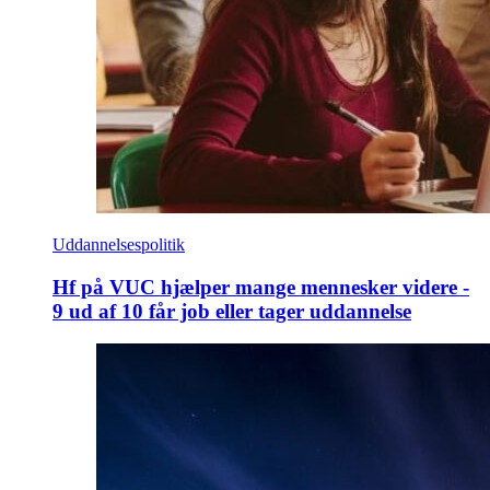
Uddannelsespolitik
Hf på VUC hjælper mange mennesker videre -
9 ud af 10 får job eller tager uddannelse