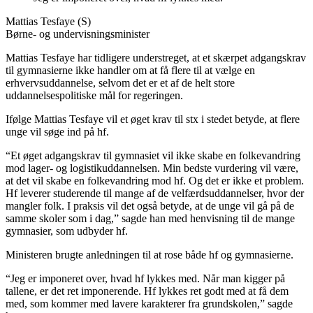
Mattias Tesfaye (S)
Børne- og undervisningsminister
Mattias Tesfaye har tidligere understreget, at et skærpet adgangskrav
til gymnasierne ikke handler om at få flere til at vælge en
erhvervsuddannelse, selvom det er et af de helt store
uddannelsespolitiske mål for regeringen.
Ifølge Mattias Tesfaye vil et øget krav til stx i stedet betyde, at flere
unge vil søge ind på hf.
“Et øget adgangskrav til gymnasiet vil ikke skabe en folkevandring
mod lager- og logistikuddannelsen. Min bedste vurdering vil være,
at det vil skabe en folkevandring mod hf. Og det er ikke et problem.
Hf leverer studerende til mange af de velfærdsuddannelser, hvor der
mangler folk. I praksis vil det også betyde, at de unge vil gå på de
samme skoler som i dag,” sagde han med henvisning til de mange
gymnasier, som udbyder hf.
Ministeren brugte anledningen til at rose både hf og gymnasierne.
“Jeg er imponeret over, hvad hf lykkes med. Når man kigger på
tallene, er det ret imponerende. Hf lykkes ret godt med at få dem
med, som kommer med lavere karakterer fra grundskolen,” sagde