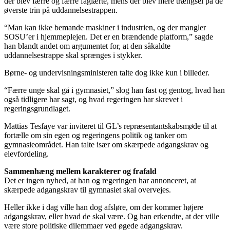
der blev færre og færre faglærte, mens der blev mere trængsel på de
øverste trin på uddannelsestrappen.
“Man kan ikke bemande maskiner i industrien, og der mangler
SOSU’er i hjemmeplejen. Det er en brændende platform,” sagde
han blandt andet om argumentet for, at den såkaldte
uddannelsestrappe skal sprænges i stykker.
Børne- og undervisningsministeren talte dog ikke kun i billeder.
“Færre unge skal gå i gymnasiet,” slog han fast og gentog, hvad han
også tidligere har sagt, og hvad regeringen har skrevet i
regeringsgrundlaget.
Mattias Tesfaye var inviteret til GL’s repræsentantskabsmøde til at
fortælle om sin egen og regeringens politik og tanker om
gymnasieområdet. Han talte især om skærpede adgangskrav og
elevfordeling.
Sammenhæng mellem karakterer og frafald
Det er ingen nyhed, at han og regeringen har annonceret, at
skærpede adgangskrav til gymnasiet skal overvejes.
Heller ikke i dag ville han dog afsløre, om der kommer højere
adgangskrav, eller hvad de skal være. Og han erkendte, at der ville
være store politiske dilemmaer ved øgede adgangskrav.