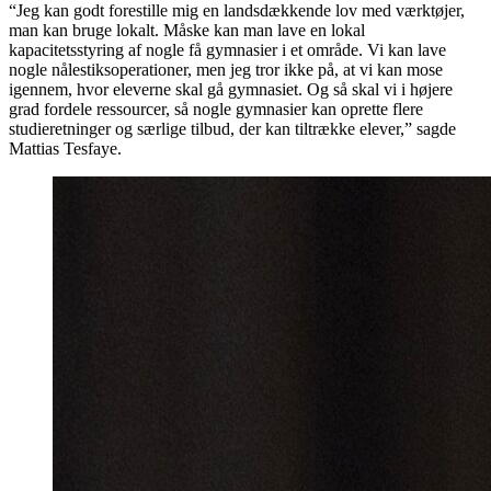
“Jeg kan godt forestille mig en landsdækkende lov med værktøjer,
man kan bruge lokalt. Måske kan man lave en lokal
kapacitetsstyring af nogle få gymnasier i et område. Vi kan lave
nogle nålestiksoperationer, men jeg tror ikke på, at vi kan mose
igennem, hvor eleverne skal gå gymnasiet. Og så skal vi i højere
grad fordele ressourcer, så nogle gymnasier kan oprette flere
studieretninger og særlige tilbud, der kan tiltrække elever,” sagde
Mattias Tesfaye.