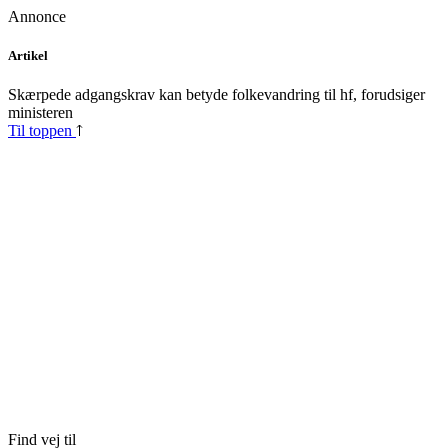
Annonce
Skip
Artikel
to
content
Skærpede adgangskrav kan betyde folkevandring til hf, forudsiger
ministeren
Til toppen
Find vej til