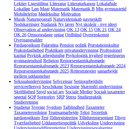
Lektier
Ligestilling
Litteratur
Litteraturkanon
Lokalaftale
Lokalløn
Løn
Magt
Matematik
Matematik B
Min gymnasietid
Mobiltelefon
Mødekultur
Motivation
Musik
Naturgeografi
Naturvidenskab
navneskift
Nedskæringer
Nudansk
Ny lærer
Nyt skoleår - nye ideer
Observation af undervisning
OK 13
OK 15
OK 21
OK 24
OK 26
Omsorgsdage
optag
Ordblind
Overenskomst
Overgangsalder
Pædagogikum
Palæstina
Pension
politik
Præstationskultur
Praksisfaglighed
Praktikant
privatundervisning
Professionel
kapital
Psykisk arbejdsmiljø
Psykologisk tryghed
regeringens
gymnasieudspil
Religion
Repræsentantskabsmøde
Repræsentantskabsmøde 2023
Repræsentantskabsmøde 2024
Repræsentantskabsmøde 2025
Rettestrategier
samarbejde
mellem uddannelser
Seksualundervisning
Selvcensur
Seniorarbejdsliv
serviceeftersyn
Sexchikane
Sexisme
Skærmfri undervisning
Skriftlighed
Snyd
social arv
Sociale Medier
Socialt taxameter
søgetal
SOP
Sorgorlov
SRP
Stress
Studiepraktik
Studieretning
Studietur
Sverige
Sygdom
Talblindhed
Taxameter
Taxameterordning
Teamsamarbejde
Tekst
Teoretisk
pædagogikum
Test
Tidsregistrering
Tillidsrepræsentant
Tilsyn
Tværfaglighed
Uddannelsespolitik
Udveksling
Undervisning
Undervisningsdifferentiering
Undervisningsevaluering