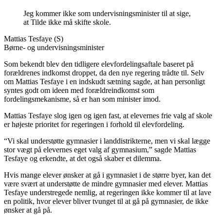
Jeg kommer ikke som undervisningsminister til at sige,
at Tilde ikke må skifte skole.
Mattias Tesfaye (S)
Børne- og undervisningsminister
Som bekendt blev den tidligere elevfordelingsaftale baseret på
forældrenes indkomst droppet, da den nye regering trådte til. Selv
om Mattias Tesfaye i en indskudt sætning sagde, at han personligt
syntes godt om ideen med forældreindkomst som
fordelingsmekanisme, så er han som minister imod.
Mattias Tesfaye slog igen og igen fast, at elevernes frie valg af skole
er højeste prioritet for regeringen i forhold til elevfordeling.
“Vi skal understøtte gymnasier i landdistrikterne, men vi skal lægge
stor vægt på elevernes eget valg af gymnasium,” sagde Mattias
Tesfaye og erkendte, at det også skaber et dilemma.
Hvis mange elever ønsker at gå i gymnasiet i de større byer, kan det
være svært at understøtte de mindre gymnasier med elever. Mattias
Tesfaye understregede nemlig, at regeringen ikke kommer til at lave
en politik, hvor elever bliver tvunget til at gå på gymnasier, de ikke
ønsker at gå på.