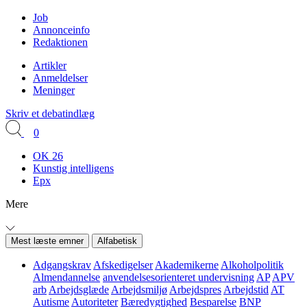
Job
Annonceinfo
Redaktionen
Artikler
Anmeldelser
Meninger
Skriv et debatindlæg
0
OK 26
Kunstig intelligens
Epx
Mere
Mest læste emner
Alfabetisk
Adgangskrav
Afskedigelser
Akademikerne
Alkoholpolitik
Almendannelse
anvendelsesorienteret undervisning
AP
APV
arb
Arbejdsglæde
Arbejdsmiljø
Arbejdspres
Arbejdstid
AT
Autisme
Autoriteter
Bæredygtighed
Besparelse
BNP