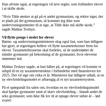
Han afviste også, at regeringen vil lave regler, som forhindrer elever
i at skifte skole.
“Hvis Tilde ønsker at gå på et andet gymnasium, og rektor siger, der
er plads på det gymnasium, så kommer jeg ikke som
undervisningsminister til at sige, at Tilde ikke må skifte skole,”
sagde Mattias Tesfaye.
Vil flytte penge i stedet for elever
Børne- og undervisningsministeren slog også fast, som han tidligere
har gjort, at regeringen hellere vil flytte taxameterkroner frem for
elever. Taxameterkronerne skal fordeles, så de understøtter de
mindre gymnasier på bekostning af de gymnasier, hvor eleverne
strømmer ind.
Mattias Tesfaye sagde, at han håber på, at regeringen vil komme et
udspil til en ny taxameterstruktur i forbindelse med finansloven for
2025. Det vil sige om cirka et år. Ministeren har tidligere udtalt, at en
ny elevfordelingsmodel er afhængig af et nyt taxametersystem.
På et spørgsmål fra salen om, hvordan en ny elevfordelingsmodel
skal hjælpe gymnasier ramt af skæv elevfordeling – blandt andet de
seks gymnasier, som ikke fik lov til at optage elever sidste år – lød
svaret: