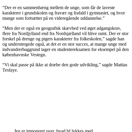
“Der er en sammenhæng mellem de unge, som får de laveste
karakterer i grundskolen og fravær og frafald i gymnasiet, og hvor
mange som fortsætter på en videregående uddannelse.”
“Men der er også en geografisk skævhed ved øget adgangskrav,
flere fra Nordjylland end fra Nordsjælland vil blive ramt. Der er stor
forskel på drenge og pigers karakterer fra folkeskolen,” sagde han
og understregede også, at det er en stor succes, at mange unge med
indvandrerbaggrund tager en studentereksamen for eksempel på den
københavnske Vestegn.
“Vi skal passe på ikke at dræbe den gode udvikling,” sagde Mattias
Tesfaye.
Jeg er imponeret over, hvad hf lykkes med.