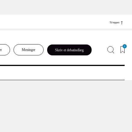
Til toppen
0
er
Meninger
Skriv et debatindlæg