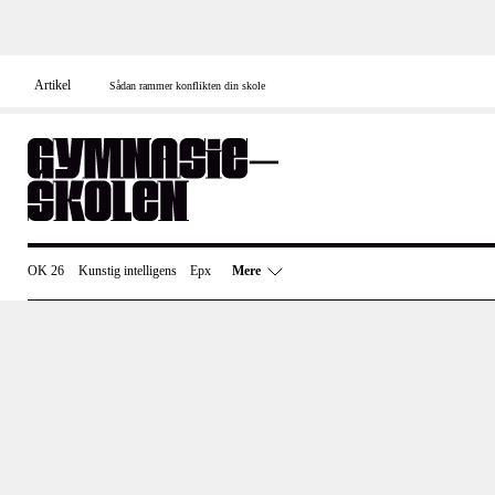
Skip
to
content
Artikel
Sådan rammer konflikten din skole
OK 26
Kunstig intelligens
Epx
Mere
Overenskomst