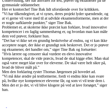
Undervisning, der har ansvaret for test, prøver og eksamener på de
gymnasiale uddannelser.
Her er kontorchef Tine Bak lidt uforstående over for kritikken.
”Vi har tilkendegivet, at vi synes, deres projekt lyder spændende, og
at vi gerne vil være med til at udvikle eksamensformerne, men at der
er nogle uafklarede punkter,” siger Tine Bak.
Problemet er, at skolerne ikke præcist kan forklare, hvad innovative
kompetencer i en faglig sammenhæng er, og hvordan man kan måle
dem ved prøver, forklarer hun.
”Det har vi ikke set en grundig beskrivelse af endnu, og vi kan ikke
acceptere noget, der ikke er grundigt nok beskrevet. Det er jo prøver
og eksamener, det handler om,” siger Tine Bak og fortsætter:
”Hvis lærere og censorer skal vurdere en elevs innovative
kompetencer, skal de vide præcis, hvad de skal kigge efter. Man skal
også være meget klar over for eleverne. De skal være helt sikre på,
hvad de bliver målt på.”
Men den forklaring ryster Thomas Jørgensen på hovedet ad.
”Vi må ikke ændre på testformerne, fordi vi endnu ikke kan svare
på, hvilke nye kompetencer eleverne får, og som vi vil teste dem i.
Men det er jo det, vi vil blive klogere på ved at lave forsøget,” siger
han.