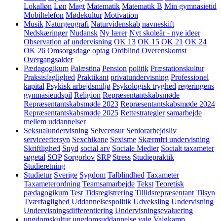
Lokalløn
Løn
Magt
Matematik
Matematik B
Min gymnasietid
Mobiltelefon
Mødekultur
Motivation
Musik
Naturgeografi
Naturvidenskab
navneskift
Nedskæringer
Nudansk
Ny lærer
Nyt skoleår - nye ideer
Observation af undervisning
OK 13
OK 15
OK 21
OK 24
OK 26
Omsorgsdage
optag
Ordblind
Overenskomst
Overgangsalder
Pædagogikum
Palæstina
Pension
politik
Præstationskultur
Praksisfaglighed
Praktikant
privatundervisning
Professionel
kapital
Psykisk arbejdsmiljø
Psykologisk tryghed
regeringens
gymnasieudspil
Religion
Repræsentantskabsmøde
Repræsentantskabsmøde 2023
Repræsentantskabsmøde 2024
Repræsentantskabsmøde 2025
Rettestrategier
samarbejde
mellem uddannelser
Seksualundervisning
Selvcensur
Seniorarbejdsliv
serviceeftersyn
Sexchikane
Sexisme
Skærmfri undervisning
Skriftlighed
Snyd
social arv
Sociale Medier
Socialt taxameter
søgetal
SOP
Sorgorlov
SRP
Stress
Studiepraktik
Studieretning
Studietur
Sverige
Sygdom
Talblindhed
Taxameter
Taxameterordning
Teamsamarbejde
Tekst
Teoretisk
pædagogikum
Test
Tidsregistrering
Tillidsrepræsentant
Tilsyn
Tværfaglighed
Uddannelsespolitik
Udveksling
Undervisning
Undervisningsdifferentiering
Undervisningsevaluering
ungdomskultur
ungdomsuddannelse
valg
Valgkamp