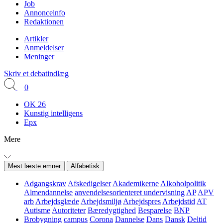
Job
Annonceinfo
Redaktionen
Artikler
Anmeldelser
Meninger
Skriv et debatindlæg
0
OK 26
Kunstig intelligens
Epx
Mere
Mest læste emner
Alfabetisk
Adgangskrav
Afskedigelser
Akademikerne
Alkoholpolitik
Almendannelse
anvendelsesorienteret undervisning
AP
APV
arb
Arbejdsglæde
Arbejdsmiljø
Arbejdspres
Arbejdstid
AT
Autisme
Autoriteter
Bæredygtighed
Besparelse
BNP
Brobygning
campus
Corona
Dannelse
Dans
Dansk
Deltid