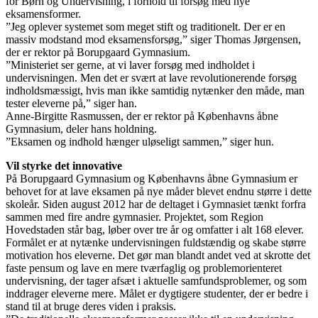
for Børn og Undervisning, i forhold til forsøg med nye
eksamensformer.
”Jeg oplever systemet som meget stift og traditionelt. Der er en
massiv modstand mod eksamensforsøg,” siger Thomas Jørgensen,
der er rektor på Borupgaard Gymnasium.
”Ministeriet ser gerne, at vi laver forsøg med indholdet i
undervisningen. Men det er svært at lave revolutionerende forsøg
indholdsmæssigt, hvis man ikke samtidig nytænker den måde, man
tester eleverne på,” siger han.
Anne-Birgitte Rasmussen, der er rektor på Københavns åbne
Gymnasium, deler hans holdning.
”Eksamen og indhold hænger uløseligt sammen,” siger hun.
Vil styrke det innovative
På Borupgaard Gymnasium og Københavns åbne Gymnasium er
behovet for at lave eksamen på nye måder blevet endnu større i dette
skoleår. Siden august 2012 har de deltaget i Gymnasiet tænkt forfra
sammen med fire andre gymnasier. Projektet, som Region
Hovedstaden står bag, løber over tre år og omfatter i alt 168 elever.
Formålet er at nytænke undervisningen fuldstændig og skabe større
motivation hos eleverne. Det gør man blandt andet ved at skrotte det
faste pensum og lave en mere tværfaglig og problemorienteret
undervisning, der tager afsæt i aktuelle samfundsproblemer, og som
inddrager eleverne mere. Målet er dygtigere studenter, der er bedre i
stand til at bruge deres viden i praksis.