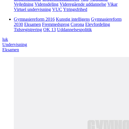
Vejledning
Vidensdeling
Videregående uddannelse
Vikar
Virtuel undervisning
VUC
Ytringsfrihed
Gymnasiereform 2016
Kunstig intelligens
Gymnasiereform
2030
Eksamen
Fremmedsprog
Corona
Elevfordeling
Tidsregistrering
OK 13
Uddannelsespolitik
luk
Undervisning
Eksamen