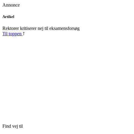
Annonce
Skip
Artikel
to
content
Rektorer kritiserer nej til eksamensforsøg
Til toppen
Find vej til