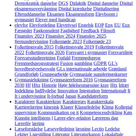
Demokratisk dannelse
DGS
Didaktik
Digital dannelse
Digital
eksamensovervågning
Digital krænkelse
Digitalisering
Efteruddannelse
Eksamen
Eksamensform
Elevboom i
gymnasiet
Elever med handicap
elevfor
Elevfordeling
Elevtrivsel
Engelsk
EOP
Epx
EU
Eux
Fængsler
Fagkonsulent
Faglighed
Feedback
Filosofi
Finanslov 2023
Finanslov 2024
Finanslov 2025
fjernundervisning
Folkemøde 2023
Folkemøde 23
Folketingsvalg 2015
Folketingsvalg 2019
Folketingsvalg
2022
Folketingsvalg 2026
Forsvaret i gymnasiet
Forsvarslinje
Forsvarsstudieretning
Frafald
Fremmedsprog
Fremmedsprogsstrategi
Fusion
gambling
GDPR
GL's
hovedbestyrelsesvalg
GLs internationale arbejde
Grønland
Grundforløb
Gruppearbejde
Gymnasiale suppleringskurser
Gymnasielukning
Gymnasiereform 2016
Gymnasiereform
2030
Hf
Hhx
Historie
Høje følelsesmæssige krav
Htx
Idræt
Indeklima
Indflydelse
Innovation
Integration
Internationalt
It
It i undervisning
It-forbud
Japan
Kandidatreform
Karakterer
Karakterkrav
Karakterræs
Karakterskala
Karrierelæring
kinesisk
Klager
Klasseledelse
Klima
Kollegial
supervision
Kommunikation og it
Kompetenceudvikling
Køn
Kunstig intelligens
l
Lærer-elev-relation
Lærerens dag
Lærerliv
læring
Læseforståelse
Læsevejledning
læsning
Lectio
Ledelse
Lektier
Ligestilling
Litteratur
Litteraturkanon
Lokalaftale