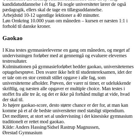
kandidatuddannelse i ét fag. På nogle universiteter lærer de også
pædagogik, ellers skal de tage en tillægsuddannelse.
Arbejdstid 10-12 ugentlige lektioner a 40 minutter.
Løn Omkring 10.000 yuan om måneden – kursen er næsten 1:1 i
forhold til danske kroner.
Gaokao
I Kina testes gymnasieeleverne en gang om måneden, og meget af
undervisningen forløber med at gennemgå og evaluere elevernes
testresultater.
Kulminationen på gymnasieforløbet hedder gaokao, universiteternes
optagelsesprøve. Den svarer ikke helt til studentereksamen, idet der
er tale om en stor centralt stillet opgave i alle fag, som
universiteterne afholder. Prøven, der varer ni timer, er udelukkende
skriftlig, og næsten alle opgaver er multiple choice. Man testes i
stoffet fra alle tre år, og det er ikke på forhånd muligt at vide, hvad
der skal til.
Jo højere gaokao-score, desto større chance er der for, at man kan
komme på et af de bedste universiteter med statsligt stipendium.
Det medfører, at stort set al undervisning i det kinesiske gymnasium
traditionelt er rettet mod gaokao.
Kilde: Anders Hassing/Sidsel Rastrup Magnussen,
Ørestad Gymnasium