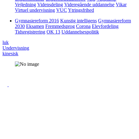
Vejledning
Vidensdeling
Videregående uddannelse
Vikar
Virtuel undervisning
VUC
Ytringsfrihed
Gymnasiereform 2016
Kunstig intelligens
Gymnasiereform
2030
Eksamen
Fremmedsprog
Corona
Elevfordeling
Tidsregistrering
OK 13
Uddannelsespolitik
luk
Undervisning
kinesisk