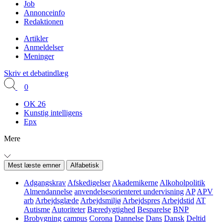
Job
Annonceinfo
Redaktionen
Artikler
Anmeldelser
Meninger
Skriv et debatindlæg
0
OK 26
Kunstig intelligens
Epx
Mere
Mest læste emner
Alfabetisk
Adgangskrav
Afskedigelser
Akademikerne
Alkoholpolitik
Almendannelse
anvendelsesorienteret undervisning
AP
APV
arb
Arbejdsglæde
Arbejdsmiljø
Arbejdspres
Arbejdstid
AT
Autisme
Autoriteter
Bæredygtighed
Besparelse
BNP
Brobygning
campus
Corona
Dannelse
Dans
Dansk
Deltid