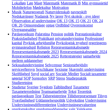
Lokalløn
Løn
Magt
Matematik
Matematik B
Min gymnasietid
Mobiltelefon
Mødekultur
Motivation
Musik
Naturgeografi
Naturvidenskab
navneskift
Nedskæringer
Nudansk
Ny lærer
Nyt skoleår - nye ideer
Observation af undervisning
OK 13
OK 15
OK 21
OK 24
OK 26
Omsorgsdage
optag
Ordblind
Overenskomst
Overgangsalder
Pædagogikum
Palæstina
Pension
politik
Præstationskultur
Praksisfaglighed
Praktikant
privatundervisning
Professionel
kapital
Psykisk arbejdsmiljø
Psykologisk tryghed
regeringens
gymnasieudspil
Religion
Repræsentantskabsmøde
Repræsentantskabsmøde 2023
Repræsentantskabsmøde 2024
Repræsentantskabsmøde 2025
Rettestrategier
samarbejde
mellem uddannelser
Seksualundervisning
Selvcensur
Seniorarbejdsliv
serviceeftersyn
Sexchikane
Sexisme
Skærmfri undervisning
Skriftlighed
Snyd
social arv
Sociale Medier
Socialt taxameter
søgetal
SOP
Sorgorlov
SRP
Stress
Studiepraktik
Studieretning
Studietur
Sverige
Sygdom
Talblindhed
Taxameter
Taxameterordning
Teamsamarbejde
Tekst
Teoretisk
pædagogikum
Test
Tidsregistrering
Tillidsrepræsentant
Tilsyn
Tværfaglighed
Uddannelsespolitik
Udveksling
Undervisning
Undervisningsdifferentiering
Undervisningsevaluering
ungdomskultur
ungdomsuddannelse
valg
Valgkamp