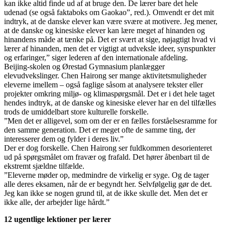
kan ikke altid finde ud af at bruge den. De lærer bare det hele
udenad (se også faktaboks om Gaokao”, red.). Omvendt er det mit
indtryk, at de danske elever kan være svære at motivere. Jeg mener,
at de danske og kinesiske elever kan lære meget af hinanden og
hinandens måde at tænke på. Det er svært at sige, nøjagtigt hvad vi
lærer af hinanden, men det er vigtigt at udveksle ideer, synspunkter
og erfaringer,” siger lederen af den internationale afdeling.
Beijing-skolen og Ørestad Gymnasium planlægger
elevudvekslinger. Chen Hairong ser mange aktivitetsmuligheder
eleverne imellem – også faglige såsom at analysere tekster eller
projekter omkring miljø- og klimaspørgsmål. Det er i det hele taget
hendes indtryk, at de danske og kinesiske elever har en del tilfælles
trods de umiddelbart store kulturelle forskelle.
”Men det er alligevel, som om der er en fælles forståelsesramme for
den samme generation. Det er meget ofte de samme ting, der
interesserer dem og fylder i deres liv.”
Der er dog forskelle. Chen Hairong ser fuldkommen desorienteret
ud på spørgsmålet om fravær og frafald. Det hører åbenbart til de
ekstremt sjældne tilfælde.
”Eleverne møder op, medmindre de virkelig er syge. Og de tager
alle deres eksamen, når de er begyndt her. Selvfølgelig gør de det.
Jeg kan ikke se nogen grund til, at de ikke skulle det. Men det er
ikke alle, der arbejder lige hårdt.”
12 ugentlige lektioner per lærer