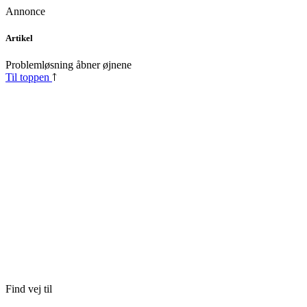
Annonce
Skip
Artikel
to
content
Problemløsning åbner øjnene
Til toppen
Find vej til