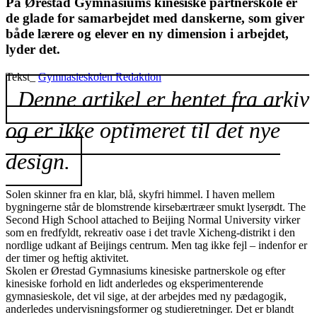
På Ørestad Gymnasiums kinesiske partnerskole er
de glade for samarbejdet med danskerne, som giver
både lærere og elever en ny dimension i arbejdet,
lyder det.
Tekst_
Gymnasieskolen Redaktion
Denne artikel er hentet fra arkiv
og er ikke optimeret til det nye
design.
Solen skinner fra en klar, blå, skyfri himmel. I haven mellem
bygningerne står de blomstrende kirsebærtræer smukt lyserødt. The
Second High School attached to Beijing Normal University virker
som en fredfyldt, rekreativ oase i det travle Xicheng-distrikt i den
nordlige udkant af Beijings centrum. Men tag ikke fejl – indenfor er
der timer og heftig aktivitet.
Skolen er Ørestad Gymnasiums kinesiske partnerskole og efter
kinesiske forhold en lidt anderledes og eksperimenterende
gymnasieskole, det vil sige, at der arbejdes med ny pædagogik,
anderledes undervisningsformer og studieretninger. Det er blandt