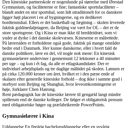
Den kinesiske partnerskole er nogenlunde på størrelse med Ørestad
Gymnasium, og faciliteterne er fine; fantastiske sportsfaciliteter –
blandt andet en stor sportshal, som lidt utraditionelt for os danskere
ligger højt placeret i en af bygningerne, og en dedikeret
bordtennishal. Ellers er det basketball og fægtning – skolen leverede
faktisk guldmedaljetagere, da Beijing var vært for OL – der er de
store sportsgrene. Og i Kina er man ikke til breddeidræt, som vi
ynder at dyrke i det danske skolevæsen. Kineserne er målrettede.
På lærersiden er forholdene også gode, faktisk på mange områder
bedre end i Danmark. Her kunne danskerne, eller i hvert fald de
danske politikere, lære en del, vil nogle nok mene: En kinesisk
gymnasielærer underviser i gennemsnit 12 lektioner a 40 minutter
per uge – og kun i ét fag, da alle er etfagskandidater. Der er
individuel arbejdsplads og tre daglige måltider på skolen. Lønnen er
på cirka 120.000 kroner om året, hvilket er i den pæne ende af
skalaen efter generelle kinesiske forhold – dog ikke i samme grad i
storbyer som Beijing og Shanghai, hvor leveomkostningerne er
høje, forklarer Chen Hairong.
Rent pædagogisk har de kinesiske lærere til gengæld langt mindre
spillerum end de danske kolleger. De følger et obligatorisk pensum
med obligatoriske bøger og præfabrikerede PowerPoints.
Gymnasielærer i Kina
Uddannelse En fireårig bacheloruddannelse eller en syvårig