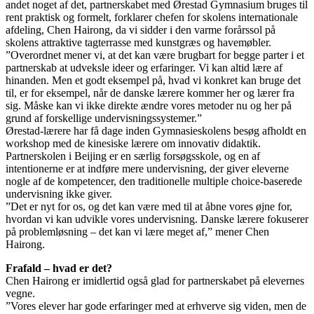
andet noget af det, partnerskabet med Ørestad Gymnasium bruges til
rent praktisk og formelt, forklarer chefen for skolens internationale
afdeling, Chen Hairong, da vi sidder i den varme forårssol på
skolens attraktive tagterrasse med kunstgræs og havemøbler.
”Overordnet mener vi, at det kan være brugbart for begge parter i et
partnerskab at udveksle ideer og erfaringer. Vi kan altid lære af
hinanden. Men et godt eksempel på, hvad vi konkret kan bruge det
til, er for eksempel, når de danske lærere kommer her og lærer fra
sig. Måske kan vi ikke direkte ændre vores metoder nu og her på
grund af forskellige undervisningssystemer.”
Ørestad-lærere har få dage inden Gymnasieskolens besøg afholdt en
workshop med de kinesiske lærere om innovativ didaktik.
Partnerskolen i Beijing er en særlig forsøgsskole, og en af
intentionerne er at indføre mere undervisning, der giver eleverne
nogle af de kompetencer, den traditionelle multiple choice-baserede
undervisning ikke giver.
”Det er nyt for os, og det kan være med til at åbne vores øjne for,
hvordan vi kan udvikle vores undervisning. Danske lærere fokuserer
på problemløsning – det kan vi lære meget af,” mener Chen
Hairong.
Frafald – hvad er det?
Chen Hairong er imidlertid også glad for partnerskabet på elevernes
vegne.
”Vores elever har gode erfaringer med at erhverve sig viden, men de