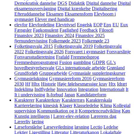
Demokratisk dannelse
DGS
Didaktik
Digital dannelse
Digital
eksamensovervågning
Digital krænkelse
Digitalisering
Efteruddannelse
Eksamen
Eksamensform
Elevboom i
gymnasiet
Elever med handicap
elevfor
Elevfordeling
Elevtrivsel
Engelsk
EOP
Epx
EU
Eux
Fængsler
Fagkonsulent
Faglighed
Feedback
Filosofi
Finanslov 2023
Finanslov 2024
Finanslov 2025
fjernundervisning
Folkemøde 2023
Folkemøde 23
Folketingsvalg 2015
Folketingsvalg 2019
Folketingsvalg
2022
Folketingsvalg 2026
Forsvaret i gymnasiet
Forsvarslinje
Forsvarsstudieretning
Frafald
Fremmedsprog
Fremmedsprogsstrategi
Fusion
gambling
GDPR
GL's
hovedbestyrelsesvalg
GLs internationale arbejde
Grønland
Grundforløb
Gruppearbejde
Gymnasiale suppleringskurser
Gymnasielukning
Gymnasiereform 2016
Gymnasiereform
2030
Hf
Hhx
Historie
Høje følelsesmæssige krav
Htx
Idræt
Indeklima
Indflydelse
Innovation
Integration
Internationalt
It
It i undervisning
It-forbud
Japan
Kandidatreform
Karakterer
Karakterkrav
Karakterræs
Karakterskala
Karrierelæring
kinesisk
Klager
Klasseledelse
Klima
Kollegial
supervision
Kommunikation og it
Kompetenceudvikling
Køn
Kunstig intelligens
l
Lærer-elev-relation
Lærerens dag
Lærerliv
læring
Læseforståelse
Læsevejledning
læsning
Lectio
Ledelse
Lektier
Ligestilling
Litteratur
Litteraturkanon
Lokalaftale