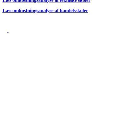
Læs omkostningsanalyse af tekniske skoler
Læs omkostningsanalyse af handelsskoler