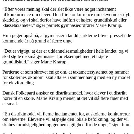
“Efter vores mening skal der slet ikke være noget incitament
til konkurrence om elever. Den frie konkurrence om eleverne er dybt
skadelig, og vi skal derfor have indført et højere grundtilskud eller
klassetaxameter,” siger partiets gymnasieordfører Marie Krarup.
Hun peger også på, at gymnasier i landdistrikterne bliver presset i de
kommende år på grund af færre unge.
“Det er vigtigt, at der er uddannelsesmuligheder i hele landet, og vi
skal støtte de små gymnasier for eksempel med et højere
grundtilskud,” siger Marie Krarup.
Partierne er som skrevet enige om, at taxametersystemet og rammer
for skolernes økonomi skal aftales i sammenhæng med en ny model
for elevfordeling.
Dansk Folkeparti ønsker en distriktsmodel, hvor elever i et distrikt
hører til en skole. Marie Krarup mener, at det vil slå flere fluer med
et smæk.
“En distriktmodel vil fjerne incitamentet for, at skolerne konkurrerer
om eleverne. Eleverne vil afspejle den lokale befolkning, og der vil
skabes forudsigelighed og gennemsigtighed for de unge,” siger hun.