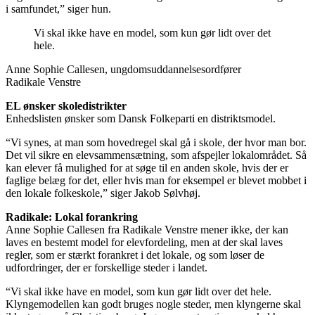
i samfundet,” siger hun.
Vi skal ikke have en model, som kun gør lidt over det
hele.
Anne Sophie Callesen, ungdomsuddannelsesordfører
Radikale Venstre
EL ønsker skoledistrikter
Enhedslisten ønsker som Dansk Folkeparti en distriktsmodel.
“Vi synes, at man som hovedregel skal gå i skole, der hvor man bor.
Det vil sikre en elevsammensætning, som afspejler lokalområdet. Så
kan elever få mulighed for at søge til en anden skole, hvis der er
faglige belæg for det, eller hvis man for eksempel er blevet mobbet i
den lokale folkeskole,” siger Jakob Sølvhøj.
Radikale: Lokal forankring
Anne Sophie Callesen fra Radikale Venstre mener ikke, der kan
laves en bestemt model for elevfordeling, men at der skal laves
regler, som er stærkt forankret i det lokale, og som løser de
udfordringer, der er forskellige steder i landet.
“Vi skal ikke have en model, som kun gør lidt over det hele.
Klyngemodellen kan godt bruges nogle steder, men klyngerne skal