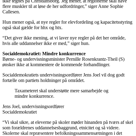
ikke tegnes på Christiansborg. Jeg mener, at regionerne skal have
flere muskler til at løse de her udfordringer,” siger Anne Sophie
Callesen.
Hun mener også, at nye regler for elevfordeling og kapacitetsstyring
også skal gælde for hhx og htx.
“Det giver ikke mening, at vi laver nye regler på det her område,
hvis alle uddannelser ikke er med,” siger hun.
Socialdemokratiet: Mindre konkurrence
Børne- og undervisningsminister Pernille Rosenkrantz-Theil (S)
ønsker ikke at kommentere de kommende forhandlinger.
Socialdemokratiets undervisningsordfører Jens Joel vil dog godt
fortælle om partiets holdninger på området.
Taxameteret skal understøtte mere samarbejde og
mindre konkurrence.
Jens Joel, undervisningsordfører
Socialdemokratiet
“Vi skal sikre, at eleverne på skoler møder hinanden på tværs af skel
som forældrenes uddannelsesbaggrund, etnicitet og så videre.
Skolerne skal repræsentere befolkningssammensætningen i det