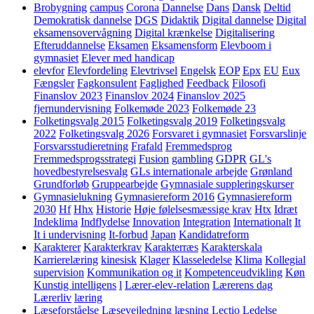
Brobygning
campus
Corona
Dannelse
Dans
Dansk
Deltid
Demokratisk dannelse
DGS
Didaktik
Digital dannelse
Digital
eksamensovervågning
Digital krænkelse
Digitalisering
Efteruddannelse
Eksamen
Eksamensform
Elevboom i
gymnasiet
Elever med handicap
elevfor
Elevfordeling
Elevtrivsel
Engelsk
EOP
Epx
EU
Eux
Fængsler
Fagkonsulent
Faglighed
Feedback
Filosofi
Finanslov 2023
Finanslov 2024
Finanslov 2025
fjernundervisning
Folkemøde 2023
Folkemøde 23
Folketingsvalg 2015
Folketingsvalg 2019
Folketingsvalg
2022
Folketingsvalg 2026
Forsvaret i gymnasiet
Forsvarslinje
Forsvarsstudieretning
Frafald
Fremmedsprog
Fremmedsprogsstrategi
Fusion
gambling
GDPR
GL's
hovedbestyrelsesvalg
GLs internationale arbejde
Grønland
Grundforløb
Gruppearbejde
Gymnasiale suppleringskurser
Gymnasielukning
Gymnasiereform 2016
Gymnasiereform
2030
Hf
Hhx
Historie
Høje følelsesmæssige krav
Htx
Idræt
Indeklima
Indflydelse
Innovation
Integration
Internationalt
It
It i undervisning
It-forbud
Japan
Kandidatreform
Karakterer
Karakterkrav
Karakterræs
Karakterskala
Karrierelæring
kinesisk
Klager
Klasseledelse
Klima
Kollegial
supervision
Kommunikation og it
Kompetenceudvikling
Køn
Kunstig intelligens
l
Lærer-elev-relation
Lærerens dag
Lærerliv
læring
Læseforståelse
Læsevejledning
læsning
Lectio
Ledelse