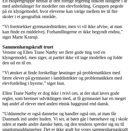
En ekspertgruppe nedsat af den forrige regering udkom tidligere i år
med anbefalinger for modeller om elevfordeling. Gruppen pegede
på en klyngemodel, hvor eleverne kan vælge mellem tre til fire
skoler i et geografisk område.
“Vi foretrækker gymnasiedistrikter, men vi vil ikke afvise, at man
kan finde en middelvej. Forhandlingerne er ikke begyndt endnu,”
siger Marie Krarup.
Sammenhængskraft truet
Venstre og Ellen Trane Nørby ser flere gode ting ved en
klyngemodel, men siger, at partiet ikke vil tage modellen og folde
den ud en til en.
“Vi ønsker at finde forskellige løsninger på problematikken med
færre elever på gymnasier i landdistrikter og problematikken med
elevfordeling i byerne,” siger hun.
Ellen Trane Nørby er dog ikke i tvivl om, at der skal laves gode
regler, som bremser udviklingen med, at få gymnasier har en meget
høj andel af elever med anden etnisk baggrund end dansk.
“Uddannelse er også dannelse og handler også om, at man får
Danmark ind under huden. Vi ser, at børn går i børnehave og i skole
uden at møde andre danske børn, og den tendens spreder sig nu til
ungdomsuddannelser. Det er ikke godt for vores sammenhængskraft