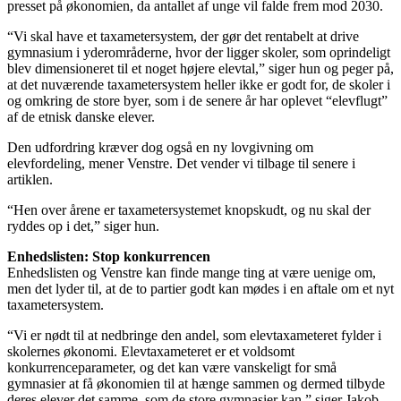
presset på økonomien, da antallet af unge vil falde frem mod 2030.
“Vi skal have et taxametersystem, der gør det rentabelt at drive
gymnasium i yderområderne, hvor der ligger skoler, som oprindeligt
blev dimensioneret til et noget højere elevtal,” siger hun og peger på,
at det nuværende taxametersystem heller ikke er godt for, de skoler i
og omkring de store byer, som i de senere år har oplevet “elevflugt”
af de etnisk danske elever.
Den udfordring kræver dog også en ny lovgivning om
elevfordeling, mener Venstre. Det vender vi tilbage til senere i
artiklen.
“Hen over årene er taxametersystemet knopskudt, og nu skal der
ryddes op i det,” siger hun.
Enhedslisten: Stop konkurrencen
Enhedslisten og Venstre kan finde mange ting at være uenige om,
men det lyder til, at de to partier godt kan mødes i en aftale om et nyt
taxametersystem.
“Vi er nødt til at nedbringe den andel, som elevtaxameteret fylder i
skolernes økonomi. Elevtaxameteret er et voldsomt
konkurrenceparameter, og det kan være vanskeligt for små
gymnasier at få økonomien til at hænge sammen og dermed tilbyde
deres elever det samme, som de store gymnasier kan,” siger Jakob