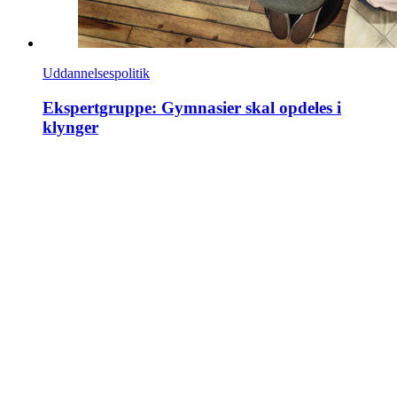
Uddannelsespolitik
Ekspertgruppe: Gymnasier skal opdeles i
klynger