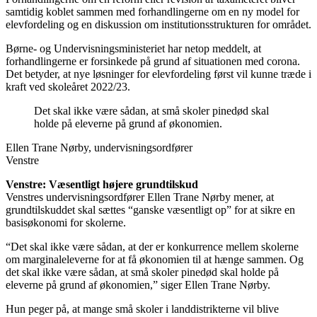
samtidig koblet sammen med forhandlingerne om en ny model for
elevfordeling og en diskussion om institutionsstrukturen for området.
Børne- og Undervisningsministeriet har netop meddelt, at
forhandlingerne er forsinkede på grund af situationen med corona.
Det betyder, at nye løsninger for elevfordeling først vil kunne træde i
kraft ved skoleåret 2022/23.
Det skal ikke være sådan, at små skoler pinedød skal
holde på eleverne på grund af økonomien.
Ellen Trane Nørby, undervisningsordfører
Venstre
Venstre: Væsentligt højere grundtilskud
Venstres undervisningsordfører Ellen Trane Nørby mener, at
grundtilskuddet skal sættes “ganske væsentligt op” for at sikre en
basisøkonomi for skolerne.
“Det skal ikke være sådan, at der er konkurrence mellem skolerne
om marginaleleverne for at få økonomien til at hænge sammen. Og
det skal ikke være sådan, at små skoler pinedød skal holde på
eleverne på grund af økonomien,” siger Ellen Trane Nørby.
Hun peger på, at mange små skoler i landdistrikterne vil blive