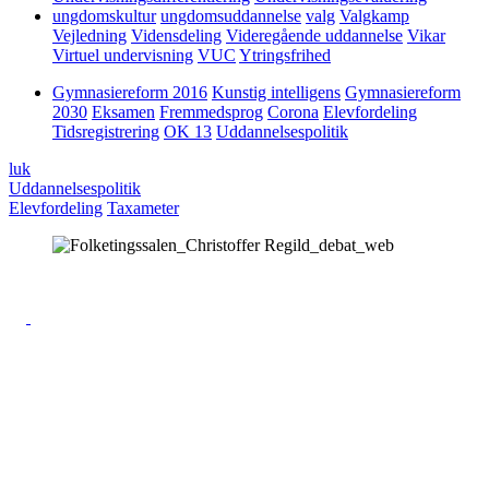
ungdomskultur
ungdomsuddannelse
valg
Valgkamp
Vejledning
Vidensdeling
Videregående uddannelse
Vikar
Virtuel undervisning
VUC
Ytringsfrihed
Gymnasiereform 2016
Kunstig intelligens
Gymnasiereform
2030
Eksamen
Fremmedsprog
Corona
Elevfordeling
Tidsregistrering
OK 13
Uddannelsespolitik
luk
Uddannelsespolitik
Elevfordeling
Taxameter