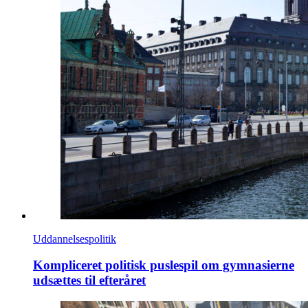
Uddannelsespolitik
Kompliceret politisk puslespil om gymnasierne
udsættes til efteråret