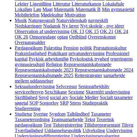
Lektier
Ligestilling
Litteratur
Litteraturkanon
Lokalaftale
Lokalløn
Løn
Magt
Matematik
Matematik B
Min gymnasietid
Mobiltelefon
Mødekultur
Motivation
Musik
Naturgeografi
Naturvidenskab
navneskift
Nedskæringer
Nudansk
Ny lærer
Nyt skoleår - nye ideer
Observation af undervisning
OK 13
OK 15
OK 21
OK 24
OK 26
Omsorgsdage
optag
Ordblind
Overenskomst
Overgangsalder
Pædagogikum
Palæstina
Pension
politik
Præstationskultur
Praksisfaglighed
Praktikant
privatundervisning
Professionel
kapital
Psykisk arbejdsmiljø
Psykologisk tryghed
regeringens
gymnasieudspil
Religion
Repræsentantskabsmøde
Repræsentantskabsmøde 2023
Repræsentantskabsmøde 2024
Repræsentantskabsmøde 2025
Rettestrategier
samarbejde
mellem uddannelser
Seksualundervisning
Selvcensur
Seniorarbejdsliv
serviceeftersyn
Sexchikane
Sexisme
Skærmfri undervisning
Skriftlighed
Snyd
social arv
Sociale Medier
Socialt taxameter
søgetal
SOP
Sorgorlov
SRP
Stress
Studiepraktik
Studieretning
Studietur
Sverige
Sygdom
Talblindhed
Taxameter
Taxameterordning
Teamsamarbejde
Tekst
Teoretisk
pædagogikum
Test
Tidsregistrering
Tillidsrepræsentant
Tilsyn
Tværfaglighed
Uddannelsespolitik
Udveksling
Undervisning
Undervisningsdifferentiering
Undervisningsevaluering