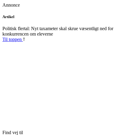
Annonce
Skip
Artikel
to
content
Politisk flertal: Nyt taxameter skal skrue væsentligt ned for
konkurrencen om eleverne
Til toppen
Find vej til