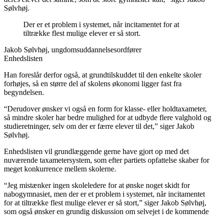
Sølvhøj.
Der er et problem i systemet, når incitamentet for at
tiltrække flest mulige elever er så stort.
Jakob Sølvhøj, ungdomsuddannelsesordfører
Enhedslisten
Han foreslår derfor også, at grundtilskuddet til den enkelte skoler
forhøjes, så en større del af skolens økonomi ligger fast fra
begyndelsen.
“Derudover ønsker vi også en form for klasse- eller holdtaxameter,
så mindre skoler har bedre mulighed for at udbyde flere valghold og
studieretninger, selv om der er færre elever til det,” siger Jakob
Sølvhøj.
Enhedslisten vil grundlæggende gerne have gjort op med det
nuværende taxametersystem, som efter partiets opfattelse skaber for
meget konkurrence mellem skolerne.
“Jeg mistænker ingen skoleledere for at ønske noget skidt for
nabogymnasiet, men der er et problem i systemet, når incitamentet
for at tiltrække flest mulige elever er så stort,” siger Jakob Sølvhøj,
som også ønsker en grundig diskussion om selvejet i de kommende