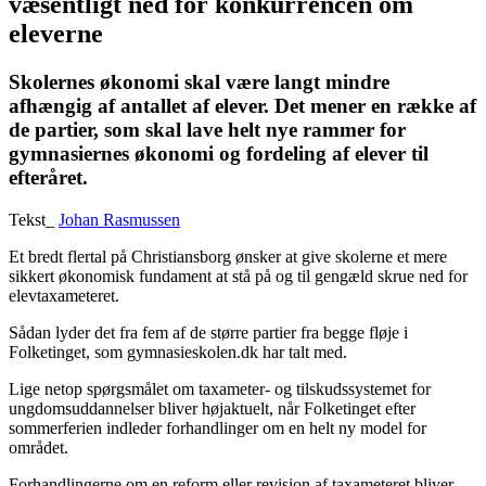
væsentligt ned for konkurrencen om
eleverne
Skolernes økonomi skal være langt mindre
afhængig af antallet af elever. Det mener en række af
de partier, som skal lave helt nye rammer for
gymnasiernes økonomi og fordeling af elever til
efteråret.
Tekst_
Johan Rasmussen
Et bredt flertal på Christiansborg ønsker at give skolerne et mere
sikkert økonomisk fundament at stå på og til gengæld skrue ned for
elevtaxameteret.
Sådan lyder det fra fem af de større partier fra begge fløje i
Folketinget, som gymnasieskolen.dk har talt med.
Lige netop spørgsmålet om taxameter- og tilskudssystemet for
ungdomsuddannelser bliver højaktuelt, når Folketinget efter
sommerferien indleder forhandlinger om en helt ny model for
området.
Forhandlingerne om en reform eller revision af taxameteret bliver