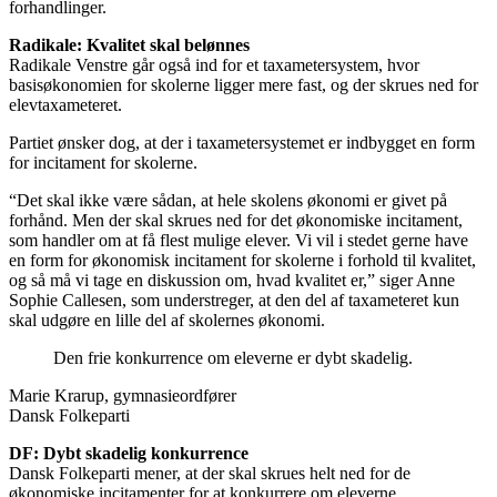
forhandlinger.
Radikale: Kvalitet skal belønnes
Radikale Venstre går også ind for et taxametersystem, hvor
basisøkonomien for skolerne ligger mere fast, og der skrues ned for
elevtaxameteret.
Partiet ønsker dog, at der i taxametersystemet er indbygget en form
for incitament for skolerne.
“Det skal ikke være sådan, at hele skolens økonomi er givet på
forhånd. Men der skal skrues ned for det økonomiske incitament,
som handler om at få flest mulige elever. Vi vil i stedet gerne have
en form for økonomisk incitament for skolerne i forhold til kvalitet,
og så må vi tage en diskussion om, hvad kvalitet er,” siger Anne
Sophie Callesen, som understreger, at den del af taxameteret kun
skal udgøre en lille del af skolernes økonomi.
Den frie konkurrence om eleverne er dybt skadelig.
Marie Krarup, gymnasieordfører
Dansk Folkeparti
DF: Dybt skadelig konkurrence
Dansk Folkeparti mener, at der skal skrues helt ned for de
økonomiske incitamenter for at konkurrere om eleverne.