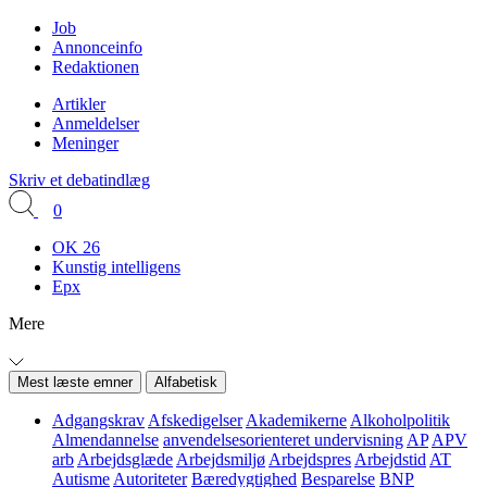
Job
Annonceinfo
Redaktionen
Artikler
Anmeldelser
Meninger
Skriv et debatindlæg
0
OK 26
Kunstig intelligens
Epx
Mere
Mest læste emner
Alfabetisk
Adgangskrav
Afskedigelser
Akademikerne
Alkoholpolitik
Almendannelse
anvendelsesorienteret undervisning
AP
APV
arb
Arbejdsglæde
Arbejdsmiljø
Arbejdspres
Arbejdstid
AT
Autisme
Autoriteter
Bæredygtighed
Besparelse
BNP