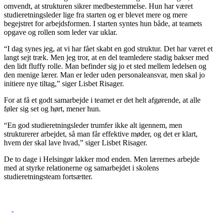
omvendt, at strukturen sikrer medbestemmelse. Hun har været
studieretningsleder lige fra starten og er blevet mere og mere
begejstret for arbejdsformen. I starten syntes hun både, at teamets
opgave og rollen som leder var uklar.
“I dag synes jeg, at vi har fået skabt en god struktur. Det har været et
langt sejt træk. Men jeg tror, at en del teamledere stadig bakser med
den lidt fluffy rolle. Man befinder sig jo et sted mellem ledelsen og
den menige lærer. Man er leder uden personale­ansvar, men skal jo
initiere nye tiltag,” siger Lisbet Risager.
For at få et godt samarbejde i teamet er det helt afgørende, at alle
føler sig set og hørt, mener hun.
“En god studieretningsleder trumfer ikke alt igennem, men
strukturerer arbejdet, så man får effektive møder, og det er klart,
hvem der skal lave hvad,” siger Lisbet Risager.
De to dage i Helsingør lakker mod enden. Men lærernes arbejde
med at styrke relationerne og samarbejdet i skolens
studieretningsteam fortsætter.