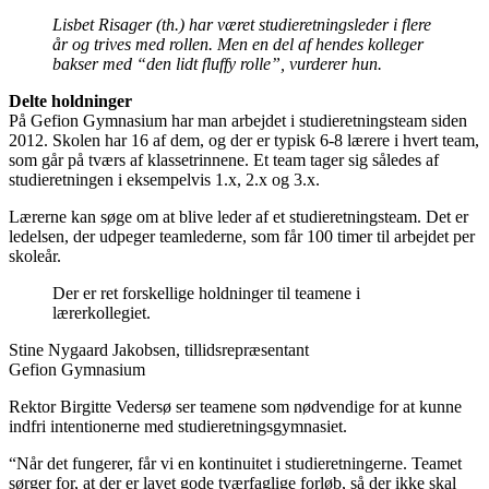
Lisbet Risager (th.) har været studie­retningsleder i flere
år og trives med rollen. Men en del af hendes kolleger
bakser med “den lidt fluffy rolle”, vurderer hun.
Delte holdninger
På Gefion Gymnasium har man arbejdet i studieretningsteam siden
2012. Skolen har 16 af dem, og der er typisk 6-8 lærere i hvert team,
som går på tværs af klassetrinnene. Et team tager sig således af
studie­retningen i eksempelvis 1.x, 2.x og 3.x.
Lærerne kan søge om at blive leder af et studieretningsteam. Det er
ledelsen, der udpeger teamlederne, som får 100 timer til arbejdet per
skoleår.
Der er ret forskellige holdninger til teamene i
lærerkollegiet.
Stine Nygaard Jakobsen, tillidsrepræsentant
Gefion Gymnasium
Rektor Birgitte Vedersø ser teamene som nødvendige for at kunne
indfri intentionerne med studieretningsgymnasiet.
“Når det fungerer, får vi en kontinuitet i studieretningerne. Teamet
sørger for, at der er lavet gode tværfaglige forløb, så der ikke skal