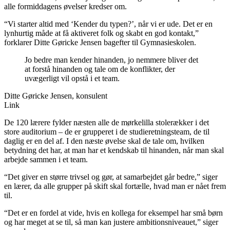
alle formiddagens øvelser kredser om.
“Vi starter altid med ‘Kender du typen?’, når vi er ude. Det er en
lynhurtig måde at få aktiveret folk og skabt en god kontakt,”
forklarer ­Ditte Gøricke Jensen bagefter til Gymnasieskolen.
Jo bedre man kender hinanden, jo nemmere bliver det
at forstå hinanden og tale om de konflikter, der
uvægerligt vil opstå i et team.
Ditte Gøricke Jensen, konsulent
Link
De 120 lærere fylder næsten alle de mørkelilla stolerækker i det
store auditorium – de er grupperet i de studieretningsteam, de til
daglig er en del af. I den næste øvelse skal de tale om, hvilken
betydning det har, at man har et kendskab til hinanden, når man skal
arbejde sammen i et team.
“Det giver en større trivsel og gør, at samarbejdet går bedre,” siger
en lærer, da alle grupper på skift skal fortælle, hvad man er nået frem
til.
“Det er en fordel at vide, hvis en kollega for eksempel har små børn
og har meget at se til, så man kan justere ambitionsniveauet,” siger