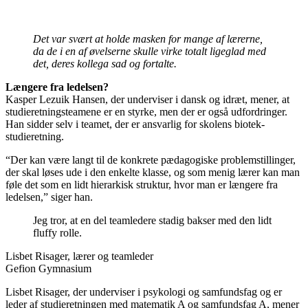
Det var svært at holde masken for mange af lærerne,
da de i en af øvelserne skulle virke totalt ligeglad med
det, deres kollega sad og fortalte.
Længere fra ledelsen?
Kasper Lezuik Hansen, der underviser i dansk og idræt, mener, at
studieretningsteamene er en styrke, men der er også udfordringer.
Han sidder selv i teamet, der er ansvarlig for skolens biotek-
studieretning.
“Der kan være langt til de konkrete pædagogiske problemstillinger,
der skal løses ude i den enkelte klasse, og som menig lærer kan man
føle det som en lidt hierarkisk struktur, hvor man er længere fra
ledelsen,” ­siger han.
Jeg tror, at en del teamledere stadig bakser med den lidt
fluffy rolle.
Lisbet Risager, lærer og teamleder
Gefion Gymnasium
Lisbet Risager, der underviser i psykologi og samfundsfag og er
leder af studieretningen med matematik A og samfundsfag A, mener