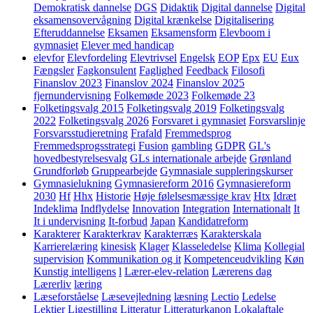
Demokratisk dannelse
DGS
Didaktik
Digital dannelse
Digital
eksamensovervågning
Digital krænkelse
Digitalisering
Efteruddannelse
Eksamen
Eksamensform
Elevboom i
gymnasiet
Elever med handicap
elevfor
Elevfordeling
Elevtrivsel
Engelsk
EOP
Epx
EU
Eux
Fængsler
Fagkonsulent
Faglighed
Feedback
Filosofi
Finanslov 2023
Finanslov 2024
Finanslov 2025
fjernundervisning
Folkemøde 2023
Folkemøde 23
Folketingsvalg 2015
Folketingsvalg 2019
Folketingsvalg
2022
Folketingsvalg 2026
Forsvaret i gymnasiet
Forsvarslinje
Forsvarsstudieretning
Frafald
Fremmedsprog
Fremmedsprogsstrategi
Fusion
gambling
GDPR
GL's
hovedbestyrelsesvalg
GLs internationale arbejde
Grønland
Grundforløb
Gruppearbejde
Gymnasiale suppleringskurser
Gymnasielukning
Gymnasiereform 2016
Gymnasiereform
2030
Hf
Hhx
Historie
Høje følelsesmæssige krav
Htx
Idræt
Indeklima
Indflydelse
Innovation
Integration
Internationalt
It
It i undervisning
It-forbud
Japan
Kandidatreform
Karakterer
Karakterkrav
Karakterræs
Karakterskala
Karrierelæring
kinesisk
Klager
Klasseledelse
Klima
Kollegial
supervision
Kommunikation og it
Kompetenceudvikling
Køn
Kunstig intelligens
l
Lærer-elev-relation
Lærerens dag
Lærerliv
læring
Læseforståelse
Læsevejledning
læsning
Lectio
Ledelse
Lektier
Ligestilling
Litteratur
Litteraturkanon
Lokalaftale