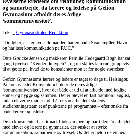
Øvelserne kredsede om relationer, kommunikation
og samarbejde, da lærere og ledelse på Gefion
Gymnasium afholdt deres årlige
‘sommeruniversitet’.
Tekst_
Gymnasieskolen Redaktion
“Du løber, elsker avocado­madder, har en båd i Svanemøllen Havn
og har læst kommunikation på RUC.”
Ditte Gøricke Jensen og makkeren Pernille Hedegaard Bøgh har sat
gang i øvelsen ‘Kender du typen?’, og nu skiftes lærerne gruppevis
til at gætte på, hvad de to konsulenter mon er for nogle størrelser.
Gefion Gymnasiums lærere og ledere er taget to dage til Helsingør.
På kursusstedet Konventum holder de deres årlige
‘sommeruniversitet’, hvor der både er tid til at arbejde med faglige
emner og hygge sig sammen. Det er blevet en fast tradition i august,
inden eleverne møder ind. I år er samarbejdet i skolens
studieretningsteam et af punkterne på programmet – ­efter ønske fra
både lærere og ledelse.
De to konsulenter har firmaet Link sammen og har i flere år arbejdet
med elever og lærere på gymnasier, der ønsker at styrke
kommunikation, samarbejde og trivsel. Og det er netop de emner,