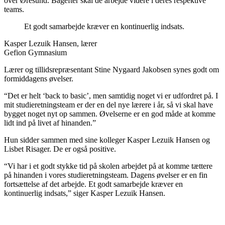
over Øresund. Bagefter skal de arbejde videre i deres respektive
teams.
Et godt samarbejde kræver en kontinuerlig indsats.
Kasper Lezuik Hansen, lærer
Gefion Gymnasium
Lærer og tillidsrepræsentant Stine Nygaard Jakobsen synes godt om
formiddagens øvelser.
“Det er helt ‘back to basic’, men samtidig noget vi er udfordret på. I
mit studieretningsteam er der en del nye lærere i år, så vi skal have
bygget noget nyt op sammen. Øvelserne er en god måde at komme
lidt ind på livet af hinanden.”
Hun sidder sammen med sine kolleger Kasper Lezuik Hansen og
Lisbet Risager. De er også positive.
“Vi har i et godt stykke tid på skolen arbejdet på at komme tættere
på hinanden i vores studieretningsteam. Dagens øvelser er en fin
fortsættelse af det arbejde. Et godt samarbejde kræver en
kontinuerlig indsats,” siger Kasper Lezuik Hansen.