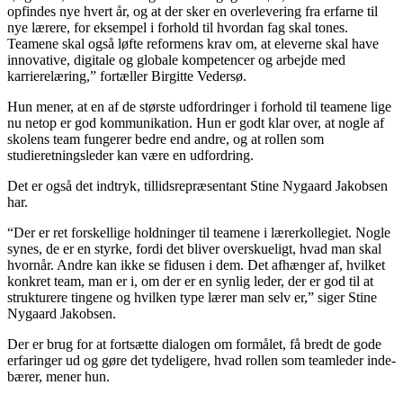
opfindes nye hvert år, og at der sker en overlevering fra erfarne til
nye lærere, for eksempel i forhold til hvordan fag skal tones.
Teamene skal også løfte reformens krav om, at eleverne skal have
innovative, digitale og globale kompetencer og arbejde med
karrierelæring,” fortæller Birgitte ­Vedersø.
Hun mener, at en af de største udfordringer i forhold til teamene lige
nu netop er god kommunikation. Hun er godt klar over, at nogle af
skolens team fungerer bedre end andre, og at rollen som
studieretningsleder kan være en udfordring.
Det er også det indtryk, tillids­repræsentant Stine Nygaard Jakobsen
har.
“Der er ret forskellige holdninger til teamene i lærerkollegiet. Nogle
synes, de er en styrke, fordi det bliver overskueligt, hvad man skal
hvornår. Andre kan ikke se fidusen i dem. Det afhænger af, hvilket
konkret team, man er i, om der er en synlig leder, der er god til at
strukturere tingene og hvilken type lærer man selv er,” siger Stine
Nygaard Jakobsen.
Der er brug for at fortsætte dialogen om formålet, få bredt de gode
erfaringer ud og gøre det tydeligere, hvad rollen som teamleder inde­
bærer, mener hun.