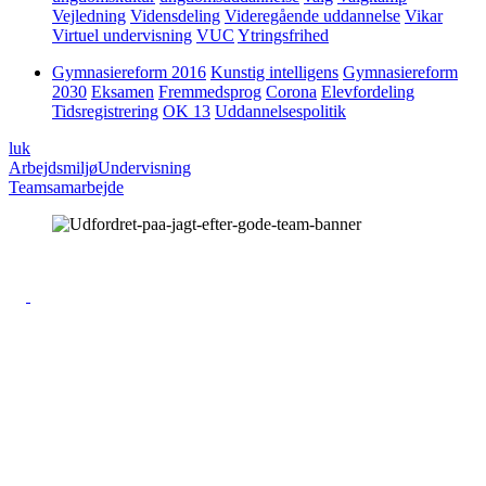
Vejledning
Vidensdeling
Videregående uddannelse
Vikar
Virtuel undervisning
VUC
Ytringsfrihed
Gymnasiereform 2016
Kunstig intelligens
Gymnasiereform
2030
Eksamen
Fremmedsprog
Corona
Elevfordeling
Tidsregistrering
OK 13
Uddannelsespolitik
luk
Arbejdsmiljø
Undervisning
Teamsamarbejde