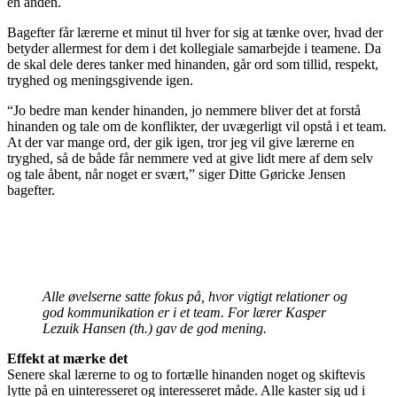
en anden.
Bagefter får lærerne et minut til hver for sig at tænke over, hvad der
betyder allermest for dem i det kollegiale samarbejde i teamene. Da
de skal dele deres tanker med hinanden, går ord som tillid, respekt,
tryghed og meningsgivende igen.
“Jo bedre man kender hinanden, jo nemmere bliver det at forstå
hinanden og tale om de konflikter, der uvægerligt vil opstå i et team.
At der var mange ord, der gik igen, tror jeg vil give lærerne en
tryghed, så de både får nemmere ved at give lidt mere af dem selv
og tale åbent, når noget er svært,” siger Ditte Gøricke Jensen
bagefter.
Alle øvelserne satte fokus på, hvor ­vigtigt relationer og
god ­kommunikation er i et team. For lærer Kasper
Lezuik Hansen (th.) gav de god mening.
Effekt at mærke det
Senere skal lærerne to og to fortælle hinanden noget og skiftevis
lytte på en uinteresseret og interesseret måde. Alle kaster sig ud i