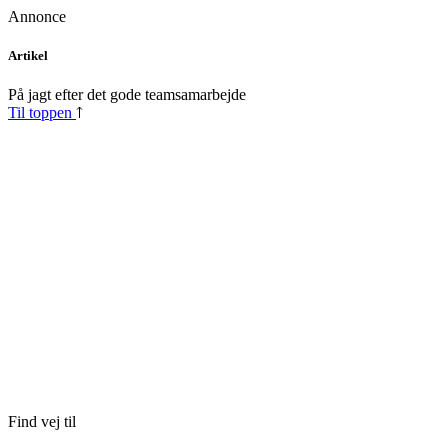
Annonce
Skip
Artikel
to
content
På jagt efter det gode teamsamarbejde
Til toppen
Find vej til