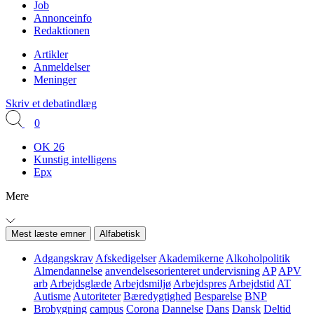
Job
Annonceinfo
Redaktionen
Artikler
Anmeldelser
Meninger
Skriv et debatindlæg
0
OK 26
Kunstig intelligens
Epx
Mere
Mest læste emner
Alfabetisk
Adgangskrav
Afskedigelser
Akademikerne
Alkoholpolitik
Almendannelse
anvendelsesorienteret undervisning
AP
APV
arb
Arbejdsglæde
Arbejdsmiljø
Arbejdspres
Arbejdstid
AT
Autisme
Autoriteter
Bæredygtighed
Besparelse
BNP
Brobygning
campus
Corona
Dannelse
Dans
Dansk
Deltid