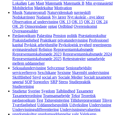
Lokalløn
Løn
Magt
Matematik
Matematik B
Min gymnasietid
Mobiltelefon
Mødekultur
Motivation
Musik
Naturgeografi
Naturvidenskab
navneskift
Nedskæringer
Nudansk
Ny lærer
Nyt skoleår - nye ideer
Observation af undervisning
OK 13
OK 15
OK 21
OK 24
OK 26
Omsorgsdage
optag
Ordblind
Overenskomst
Overgangsalder
Pædagogikum
Palæstina
Pension
politik
Præstationskultur
Praksisfaglighed
Praktikant
privatundervisning
Professionel
kapital
Psykisk arbejdsmiljø
Psykologisk tryghed
regeringens
gymnasieudspil
Religion
Repræsentantskabsmøde
Repræsentantskabsmøde 2023
Repræsentantskabsmøde 2024
Repræsentantskabsmøde 2025
Rettestrategier
samarbejde
mellem uddannelser
Seksualundervisning
Selvcensur
Seniorarbejdsliv
serviceeftersyn
Sexchikane
Sexisme
Skærmfri undervisning
Skriftlighed
Snyd
social arv
Sociale Medier
Socialt taxameter
søgetal
SOP
Sorgorlov
SRP
Stress
Studiepraktik
Studieretning
Studietur
Sverige
Sygdom
Talblindhed
Taxameter
Taxameterordning
Teamsamarbejde
Tekst
Teoretisk
pædagogikum
Test
Tidsregistrering
Tillidsrepræsentant
Tilsyn
Tværfaglighed
Uddannelsespolitik
Udveksling
Undervisning
Undervisningsdifferentiering
Undervisningsevaluering
ungdomskultur
ungdomsuddannelse
valg
Valgkamp