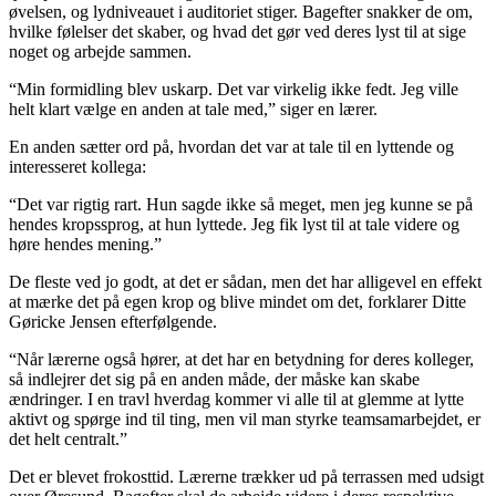
øvelsen, og lydniveauet i auditoriet stiger. Bagefter snakker de om,
hvilke følelser det skaber, og hvad det gør ved deres lyst til at sige
noget og arbejde sammen.
“Min formidling blev uskarp. Det var virkelig ikke fedt. Jeg ville
helt klart vælge en anden at tale med,” ­siger en lærer.
En anden sætter ord på, hvordan det var at tale til en lyttende og
interesseret kollega:
“Det var rigtig rart. Hun sagde ikke så meget, men jeg kunne se på
hendes kropssprog, at hun lyttede. Jeg fik lyst til at tale videre og
høre hendes mening.”
De fleste ved jo godt, at det er sådan, men det har alligevel en effekt
at mærke det på egen krop og blive mindet om det, forklarer Ditte
Gøricke Jensen efterfølgende.
“Når lærerne også hører, at det har en betydning for deres kolleger,
så indlejrer det sig på en anden måde, der måske kan skabe
ændringer. I en travl hverdag kommer vi alle til at glemme at lytte
aktivt og spørge ind til ting, men vil man styrke teamsamarbejdet, er
det helt centralt.”
Det er blevet frokosttid. Lærerne trækker ud på terrassen med udsigt