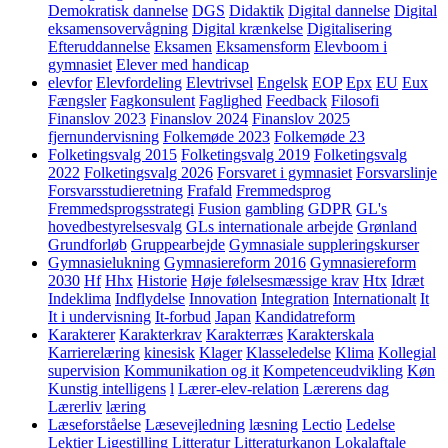
Demokratisk dannelse
DGS
Didaktik
Digital dannelse
Digital
eksamensovervågning
Digital krænkelse
Digitalisering
Efteruddannelse
Eksamen
Eksamensform
Elevboom i
gymnasiet
Elever med handicap
elevfor
Elevfordeling
Elevtrivsel
Engelsk
EOP
Epx
EU
Eux
Fængsler
Fagkonsulent
Faglighed
Feedback
Filosofi
Finanslov 2023
Finanslov 2024
Finanslov 2025
fjernundervisning
Folkemøde 2023
Folkemøde 23
Folketingsvalg 2015
Folketingsvalg 2019
Folketingsvalg
2022
Folketingsvalg 2026
Forsvaret i gymnasiet
Forsvarslinje
Forsvarsstudieretning
Frafald
Fremmedsprog
Fremmedsprogsstrategi
Fusion
gambling
GDPR
GL's
hovedbestyrelsesvalg
GLs internationale arbejde
Grønland
Grundforløb
Gruppearbejde
Gymnasiale suppleringskurser
Gymnasielukning
Gymnasiereform 2016
Gymnasiereform
2030
Hf
Hhx
Historie
Høje følelsesmæssige krav
Htx
Idræt
Indeklima
Indflydelse
Innovation
Integration
Internationalt
It
It i undervisning
It-forbud
Japan
Kandidatreform
Karakterer
Karakterkrav
Karakterræs
Karakterskala
Karrierelæring
kinesisk
Klager
Klasseledelse
Klima
Kollegial
supervision
Kommunikation og it
Kompetenceudvikling
Køn
Kunstig intelligens
l
Lærer-elev-relation
Lærerens dag
Lærerliv
læring
Læseforståelse
Læsevejledning
læsning
Lectio
Ledelse
Lektier
Ligestilling
Litteratur
Litteraturkanon
Lokalaftale