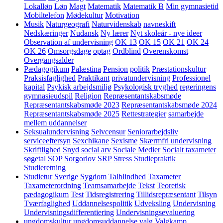
Lokalløn
Løn
Magt
Matematik
Matematik B
Min gymnasietid
Mobiltelefon
Mødekultur
Motivation
Musik
Naturgeografi
Naturvidenskab
navneskift
Nedskæringer
Nudansk
Ny lærer
Nyt skoleår - nye ideer
Observation af undervisning
OK 13
OK 15
OK 21
OK 24
OK 26
Omsorgsdage
optag
Ordblind
Overenskomst
Overgangsalder
Pædagogikum
Palæstina
Pension
politik
Præstationskultur
Praksisfaglighed
Praktikant
privatundervisning
Professionel
kapital
Psykisk arbejdsmiljø
Psykologisk tryghed
regeringens
gymnasieudspil
Religion
Repræsentantskabsmøde
Repræsentantskabsmøde 2023
Repræsentantskabsmøde 2024
Repræsentantskabsmøde 2025
Rettestrategier
samarbejde
mellem uddannelser
Seksualundervisning
Selvcensur
Seniorarbejdsliv
serviceeftersyn
Sexchikane
Sexisme
Skærmfri undervisning
Skriftlighed
Snyd
social arv
Sociale Medier
Socialt taxameter
søgetal
SOP
Sorgorlov
SRP
Stress
Studiepraktik
Studieretning
Studietur
Sverige
Sygdom
Talblindhed
Taxameter
Taxameterordning
Teamsamarbejde
Tekst
Teoretisk
pædagogikum
Test
Tidsregistrering
Tillidsrepræsentant
Tilsyn
Tværfaglighed
Uddannelsespolitik
Udveksling
Undervisning
Undervisningsdifferentiering
Undervisningsevaluering
ungdomskultur
ungdomsuddannelse
valg
Valgkamp