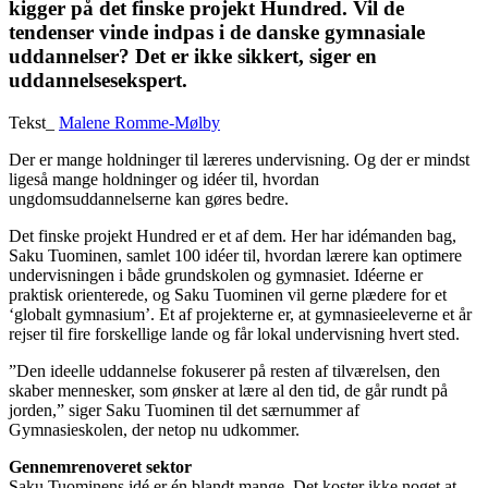
kigger på det finske projekt Hundred. Vil de
tendenser vinde indpas i de danske gymnasiale
uddannelser? Det er ikke sikkert, siger en
uddannelsesekspert.
Tekst_
Malene Romme-Mølby
Der er mange holdninger til læreres undervisning. Og der er mindst
ligeså mange holdninger og idéer til, hvordan
ungdomsuddannelserne kan gøres bedre.
Det finske projekt Hundred er et af dem. Her har idémanden bag,
Saku Tuominen, samlet 100 idéer til, hvordan lærere kan optimere
undervisningen i både grundskolen og gymnasiet. Idéerne er
praktisk orienterede, og Saku Tuominen vil gerne plædere for et
‘globalt gymnasium’. Et af projekterne er, at gymnasieeleverne et år
rejser til fire forskellige lande og får lokal undervisning hvert sted.
”Den ideelle uddannelse fokuserer på resten af tilværelsen, den
skaber mennesker, som ønsker at lære al den tid, de går rundt på
jorden,” siger Saku Tuominen til det særnummer af
Gymnasieskolen, der netop nu udkommer.
Gennemrenoveret sektor
Saku Tuominens idé er én blandt mange. Det koster ikke noget at