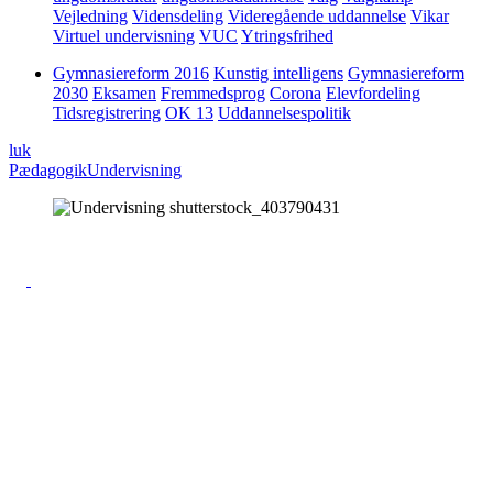
Vejledning
Vidensdeling
Videregående uddannelse
Vikar
Virtuel undervisning
VUC
Ytringsfrihed
Gymnasiereform 2016
Kunstig intelligens
Gymnasiereform
2030
Eksamen
Fremmedsprog
Corona
Elevfordeling
Tidsregistrering
OK 13
Uddannelsespolitik
luk
Pædagogik
Undervisning