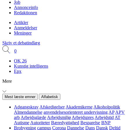
Job
Annonceinfo
Redaktionen
Artikler
Anmeldelser
Meninger
Skriv et debatindlæg
0
OK 26
Kunstig intelligens
Epx
Mere
Mest læste emner
Alfabetisk
Adgangskrav
Afskedigelser
Akademikerne
Alkoholpolitik
Almendannelse
anvendelsesorienteret undervisning
AP
APV
arb
Arbejdsglæde
Arbejdsmiljø
Arbejdspres
Arbejdstid
AT
Autisme
Autoriteter
Bæredygtighed
Besparelse
BNP
Brobygning
campus
Corona
Dannelse
Dans
Dansk
Deltid