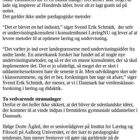
lade sig inspirere af Hundreds idéer, hvor alt er lagt gratis ud på
nettet.
Det gælder ikke andre pædagogiske metoder
“Det er blevet en hel industri,” siger Svend Erik Schmidt, der selv
er undervisningskonsulent i konsulenthuset LæringNU og lever af at
levere metoder til at optimere læring og undervisning.
“Det vælter jo ind over landegrænserne med undervisningsidéer fra
andre lande. En amerikansk forsker har fundet ud af nogle nye
undervisningsmetoder, og så er der en masse konsulenter, der så skal
implementere det. Det er jo ufatteligt, så meget der er sket i
uddannelsessektoren bare de seneste ti år. Men udviklingen sker ude
i klasserummene, og det er her, forskningen bør tage sit afsæt,” siger
Svend Erik Schmidt, der mener, at vi i Danmark har verdensklasse-
forskning i læring og didaktik.
To vedvarende strømninger
Derfor er det heller ikke sikkert, at det bliver de udenlandske idéer,
der kommer til at vinde indpas i fremtidens gymnasiale uddannelser i
Danmark.
Ifølge Dorte Ågård, der er seniorrådgiver på Institut for Læring og
Filosofi på Aalborg Universitet, er der især to pædagogiske
tendenser, hun mener fremover vil gøre sig gældende på de