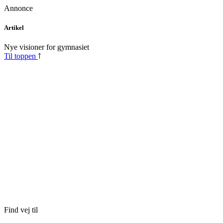
Annonce
Skip
Artikel
to
content
Nye visioner for gymnasiet
Til toppen
Find vej til