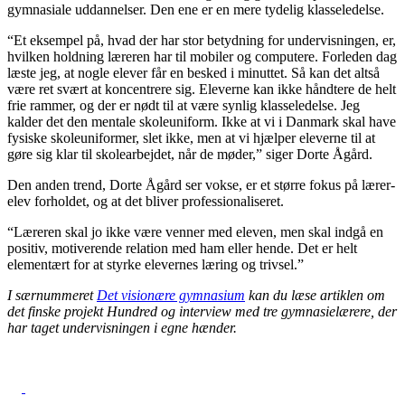
gymnasiale uddannelser. Den ene er en mere tydelig klasseledelse.
“Et eksempel på, hvad der har stor betydning for undervisningen, er,
hvilken holdning læreren har til mobiler og computere. Forleden dag
læste jeg, at nogle elever får en besked i minuttet. Så kan det altså
være ret svært at koncentrere sig. Eleverne kan ikke håndtere de helt
frie rammer, og der er nødt til at være synlig klasseledelse. Jeg
kalder det den mentale skoleuniform. Ikke at vi i Danmark skal have
fysiske skoleuniformer, slet ikke, men at vi hjælper eleverne til at
gøre sig klar til skolearbejdet, når de møder,” siger Dorte Ågård.
Den anden trend, Dorte Ågård ser vokse, er et større fokus på lærer-
elev forholdet, og at det bliver professionaliseret.
“Læreren skal jo ikke være venner med eleven, men skal indgå en
positiv, motiverende relation med ham eller hende. Det er helt
elementært for at styrke elevernes læring og trivsel.”
I særnummeret
Det visionære gymnasium
kan du l
æse artiklen om
det finske projekt Hundred og interview med tre gymnasielærere, der
har taget undervisningen i egne hænder.