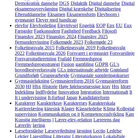
Demokratisk dannelse
DGS
Didaktik
Digital dannelse
Digital
eksamensovervågning
Digital krænkelse
Digitalisering
Efteruddannelse
Eksamen
Eksamensform
Elevboom i
gymnasiet
Elever med handicap
elevfor
Elevfordeling
Elevtrivsel
Engelsk
EOP
Epx
EU
Eux
Fængsler
Fagkonsulent
Faglighed
Feedback
Filosofi
Finanslov 2023
Finanslov 2024
Finanslov 2025
fjernundervisning
Folkemøde 2023
Folkemøde 23
Folketingsvalg 2015
Folketingsvalg 2019
Folketingsvalg
2022
Folketingsvalg 2026
Forsvaret i gymnasiet
Forsvarslinje
Forsvarsstudieretning
Frafald
Fremmedsprog
Fremmedsprogsstrategi
Fusion
gambling
GDPR
GL's
hovedbestyrelsesvalg
GLs internationale arbejde
Grønland
Grundforløb
Gruppearbejde
Gymnasiale suppleringskurser
Gymnasielukning
Gymnasiereform 2016
Gymnasiereform
2030
Hf
Hhx
Historie
Høje følelsesmæssige krav
Htx
Idræt
Indeklima
Indflydelse
Innovation
Integration
Internationalt
It
It i undervisning
It-forbud
Japan
Kandidatreform
Karakterer
Karakterkrav
Karakterræs
Karakterskala
Karrierelæring
kinesisk
Klager
Klasseledelse
Klima
Kollegial
supervision
Kommunikation og it
Kompetenceudvikling
Køn
Kunstig intelligens
l
Lærer-elev-relation
Lærerens dag
Lærerliv
læring
Læseforståelse
Læsevejledning
læsning
Lectio
Ledelse
Lektier
Ligestilling
Litteratur
Litteraturkanon
Lokalaftale