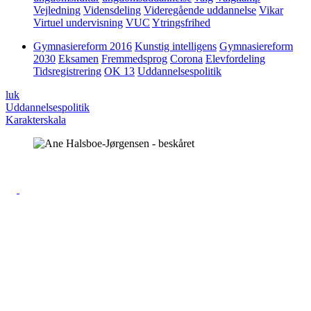
Vejledning
Vidensdeling
Videregående uddannelse
Vikar
Virtuel undervisning
VUC
Ytringsfrihed
Gymnasiereform 2016
Kunstig intelligens
Gymnasiereform
2030
Eksamen
Fremmedsprog
Corona
Elevfordeling
Tidsregistrering
OK 13
Uddannelsespolitik
luk
Uddannelsespolitik
Karakterskala