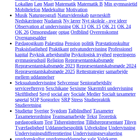
Lokalløn
Løn
Magt
Matematik
Matematik B
Min gymnasietid
Mobiltelefon
Mødekultur
Motivation
Musik
Naturgeografi
Naturvidenskab
navneskift
Nedskæringer
Nudansk
Ny lærer
Nyt skoleår - nye ideer
Observation af undervisning
OK 13
OK 15
OK 21
OK 24
OK 26
Omsorgsdage
optag
Ordblind
Overenskomst
Overgangsalder
Pædagogikum
Palæstina
Pension
politik
Præstationskultur
Praksisfaglighed
Praktikant
privatundervisning
Professionel
kapital
Psykisk arbejdsmiljø
Psykologisk tryghed
regeringens
gymnasieudspil
Religion
Repræsentantskabsmøde
Repræsentantskabsmøde 2023
Repræsentantskabsmøde 2024
Repræsentantskabsmøde 2025
Rettestrategier
samarbejde
mellem uddannelser
Seksualundervisning
Selvcensur
Seniorarbejdsliv
serviceeftersyn
Sexchikane
Sexisme
Skærmfri undervisning
Skriftlighed
Snyd
social arv
Sociale Medier
Socialt taxameter
søgetal
SOP
Sorgorlov
SRP
Stress
Studiepraktik
Studieretning
Studietur
Sverige
Sygdom
Talblindhed
Taxameter
Taxameterordning
Teamsamarbejde
Tekst
Teoretisk
pædagogikum
Test
Tidsregistrering
Tillidsrepræsentant
Tilsyn
Tværfaglighed
Uddannelsespolitik
Udveksling
Undervisning
Undervisningsdifferentiering
Undervisningsevaluering
ungdomskultur
ungdomsuddannelse
valg
Valgkamp