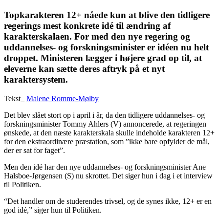
Topkarakteren 12+ nåede kun at blive den tidligere
regerings mest konkrete idé til ændring af
karakterskalaen. For med den nye regering og
uddannelses- og forskningsminister er idéen nu helt
droppet. Ministeren lægger i højere grad op til, at
eleverne kan sætte deres aftryk på et nyt
karaktersystem.
Tekst_
Malene Romme-Mølby
Det blev slået stort op i april i år, da den tidligere uddannelses- og
forskningsminister Tommy Ahlers (V) annoncerede, at regeringen
ønskede, at den næste karakterskala skulle indeholde karakteren 12+
for den ekstraordinære præstation, som ”ikke bare opfylder de mål,
der er sat for faget”.
Men den idé har den nye uddannelses- og forskningsminister Ane
Halsboe-Jørgensen (S) nu skrottet. Det siger hun i dag i et interview
til Politiken.
“Det handler om de studerendes trivsel, og de synes ikke, 12+ er en
god idé,” siger hun til Politiken.