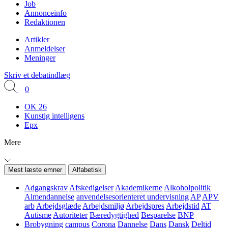
Job
Annonceinfo
Redaktionen
Artikler
Anmeldelser
Meninger
Skriv et debatindlæg
0
OK 26
Kunstig intelligens
Epx
Mere
Mest læste emner
Alfabetisk
Adgangskrav
Afskedigelser
Akademikerne
Alkoholpolitik
Almendannelse
anvendelsesorienteret undervisning
AP
APV
arb
Arbejdsglæde
Arbejdsmiljø
Arbejdspres
Arbejdstid
AT
Autisme
Autoriteter
Bæredygtighed
Besparelse
BNP
Brobygning
campus
Corona
Dannelse
Dans
Dansk
Deltid