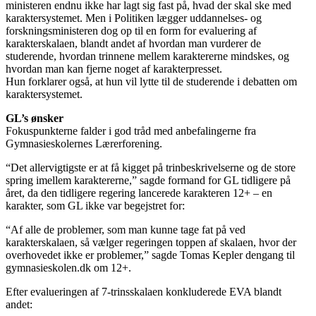
ministeren endnu ikke har lagt sig fast på, hvad der skal ske med
karaktersystemet. Men i Politiken lægger uddannelses- og
forskningsministeren dog op til en form for evaluering af
karakterskalaen, blandt andet af hvordan man vurderer de
studerende, hvordan trinnene mellem karaktererne mindskes, og
hvordan man kan fjerne noget af karakterpresset.
Hun forklarer også, at hun vil lytte til de studerende i debatten om
karaktersystemet.
GL’s ønsker
Fokuspunkterne falder i god tråd med anbefalingerne fra
Gymnasieskolernes Lærerforening.
“Det allervigtigste er at få kigget på trinbeskrivelserne og de store
spring imellem karaktererne,” sagde formand for GL tidligere på
året, da den tidligere regering lancerede karakteren 12+ – en
karakter, som GL ikke var begejstret for:
“Af alle de problemer, som man kunne tage fat på ved
karakterskalaen, så vælger regeringen toppen af skalaen, hvor der
overhovedet ikke er problemer,” sagde Tomas Kepler dengang til
gymnasieskolen.dk om 12+.
Efter evalueringen af 7-trinsskalaen konkluderede EVA blandt
andet: