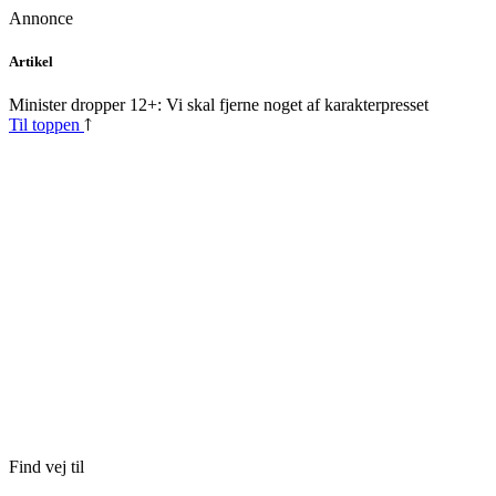
Annonce
Skip
Artikel
to
content
Minister dropper 12+: Vi skal fjerne noget af karakterpresset
Til toppen
Find vej til