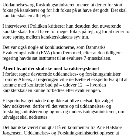
Uddannelses- og forskningsministeren mener, at der er for stort
fokus på karakterer og for lidt fokus på at have det godt. Det skal
karakterskalaen afhjælpe.
I interviewet i Politiken kritiserer hun desuden den nuværende
karakterskala for at have for meget fokus på fejl, og for at der er for
store spring mellem karakterskalaens syv trin.
Det var også nogle af konklusionerne, som Danmarks
Evalueringsinstitut (EVA) kom frem med, efter at den tidligere
regering havde sat instituttet til at evaluere 7-trinsskalaen.
Åbent hvad der skal ske med karaktersystemet
I foråret sagde daværende uddannelses- og forskningsminister
Tommy Ahlers, at regeringen ville nedsætte et ekspertudvalg til at
komme med konkrete bud på – udover 12+ – hvordan
karakterskalaen kunne forbedres efter evalueringen.
Ekspertudvalget nåede dog ikke at blive nedsat, før valget
blev udskrevet, derfor vil det være op til uddannelses- og
forskningsministeren og børne- og undervisningsministeren, om
udvalget skal nedsættes.
Det har ikke været muligt at få en kommentar fra Ane Halsboe-
Jørgensen. Uddannelses- og Forskningsministeriet oplyser, at