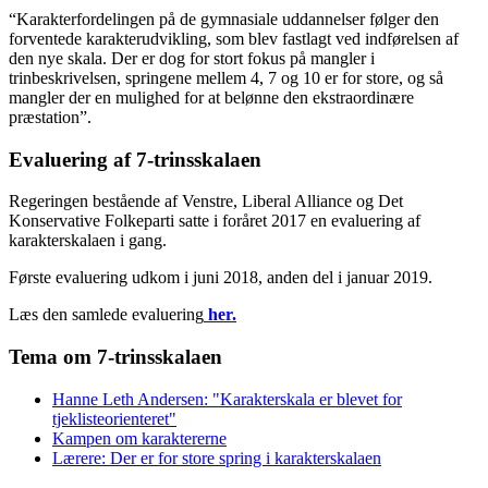
“Karakterfordelingen på de gymnasiale uddannelser følger den
forventede karakterudvikling, som blev fastlagt ved indførelsen af
den nye skala. Der er dog for stort fokus på mangler i
trinbeskrivelsen, springene mellem 4, 7 og 10 er for store, og så
mangler der en mulighed for at belønne den ekstraordinære
præstation”.
Evaluering af 7-trinsskalaen
Regeringen bestående af Venstre, Liberal Alliance og Det
Konservative Folkeparti satte i foråret 2017 en evaluering af
karakterskalaen i gang.
Første evaluering udkom i juni 2018, anden del i januar 2019.
Læs den samlede evaluering
her.
Tema om 7-trinsskalaen
Hanne Leth Andersen: "Karakterskala er blevet for
tjeklisteorienteret"
Kampen om karakterern
e
Lærere: Der er for store spring i karakterskalaen