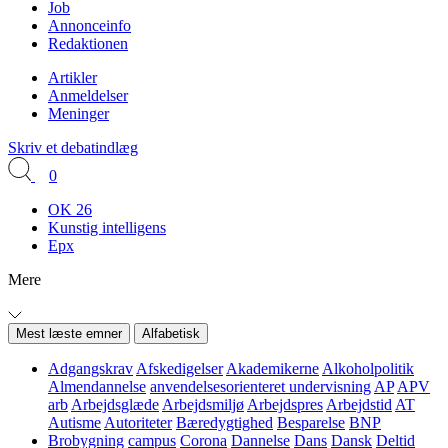
Job
Annonceinfo
Redaktionen
Artikler
Anmeldelser
Meninger
Skriv et debatindlæg
0
OK 26
Kunstig intelligens
Epx
Mere
Mest læste emner
Alfabetisk
Adgangskrav
Afskedigelser
Akademikerne
Alkoholpolitik
Almendannelse
anvendelsesorienteret undervisning
AP
APV
arb
Arbejdsglæde
Arbejdsmiljø
Arbejdspres
Arbejdstid
AT
Autisme
Autoriteter
Bæredygtighed
Besparelse
BNP
Brobygning
campus
Corona
Dannelse
Dans
Dansk
Deltid