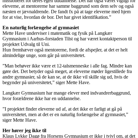
missioneret for deres egen uddannelse. Det har også været vigtigt for
eleverne, at mentorerne har samme baggrund som dem selv og også
næsten er jævnaldrende. De fandt fx på at tage eleverne med hjem
for at vise, hvordan de bor. Det har givet identifikation.”
En naturlig forlængelse af gymnasiet
Mette Have underviser i matematik og fysik på Langkær
Gymnasium i Aarhus-forstaden Tilst og har været kontaktperson til
projektet Udvalg til Uni.
Hun fremhæver også mentorerne, fordi de afspejler, at det er helt
almindelige unge, som går på universitetet.
”Man behøver ikke være et 12-talsmenneske i alle fag. Mindre kan
gøre det. Det betyder også meget, at eleverne møder ligestillede fra
andre gymnasier, så de kan se, at de ikke vil skille sig ud, hvis de
begynder på universitetet,” siger Mette Have.
Langkær Gymnasium har mange elever med indvandrerbaggrund,
hvor forældrene ikke har en uddannelse.
”I projektet finder eleverne ud af, at det ikke er farligt at gå på
universitetet, men at det er en naturlig forlængelse af gymnasiet,”
siger Mette Have.
Her hører jeg ikke til
Klaus Lykke Dagø fra Horsens Gymnasium er ikke i tvivl om, at det