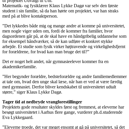
til projektet Udvalgt til Uni.
Matematik- og fysiklærer Klaus Lykke Dagø var selv den første
student i sin familie, så da han hørte om projektet, var han straks
med på at blive kontaktperson.
”Det lykkedes både mig og mange andre at komme på universitetet,
men nogle viger uden om, fordi de kommer fra familier, hvor
dagsordenen går på, at de skal have en håndgribelig uddannelse som
for eksempel håndværker, så de kan udføre et konkret stykke
arbejde. Et studie som fysik virker højtravende og virkelighedsfjernt
for forældrene, for hvad kan man bruge det til?”
Det er noget helt andet, når gymnasieelever kommer fra en
akademikerfamilie.
”Her begynder forældre, bedsteforældre og andre familiemedlemmer
at tale om, hvad den unge skal læse, når han er ved at være færdig
med gymnasiet. Derfor bliver kendskabet til universitetet udtalt
større,” siger Klaus Lykke Dagø.
Tager tid at nedbryde vrangforestillinger
Projektets gode resultater skyldes først og fremmest, at eleverne har
besøgt universitetet i Aarhus flere gange, vurderer ph.d.studerende
Eva Lykkegaard.
”Eleverne troede, det var meget ensomt at gå på universitetet, så det