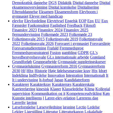
Demokratisk dannelse
DGS
Didaktik
Digital dannelse
Digital
eksamensovervågning
Digital krænkelse
Digitalisering
Efteruddannelse
Eksamen
Eksamensform
Elevboom i
gymnasiet
Elever med handicap
elevfor
Elevfordeling
Elevtrivsel
Engelsk
EOP
Epx
EU
Eux
Fængsler
Fagkonsulent
Faglighed
Feedback
Filosofi
Finanslov 2023
Finanslov 2024
Finanslov 2025
fjernundervisning
Folkemøde 2023
Folkemøde 23
Folketingsvalg 2015
Folketingsvalg 2019
Folketingsvalg
2022
Folketingsvalg 2026
Forsvaret i gymnasiet
Forsvarslinje
Forsvarsstudieretning
Frafald
Fremmedsprog
Fremmedsprogsstrategi
Fusion
gambling
GDPR
GL's
hovedbestyrelsesvalg
GLs internationale arbejde
Grønland
Grundforløb
Gruppearbejde
Gymnasiale suppleringskurser
Gymnasielukning
Gymnasiereform 2016
Gymnasiereform
2030
Hf
Hhx
Historie
Høje følelsesmæssige krav
Htx
Idræt
Indeklima
Indflydelse
Innovation
Integration
Internationalt
It
It i undervisning
It-forbud
Japan
Kandidatreform
Karakterer
Karakterkrav
Karakterræs
Karakterskala
Karrierelæring
kinesisk
Klager
Klasseledelse
Klima
Kollegial
supervision
Kommunikation og it
Kompetenceudvikling
Køn
Kunstig intelligens
l
Lærer-elev-relation
Lærerens dag
Lærerliv
læring
Læseforståelse
Læsevejledning
læsning
Lectio
Ledelse
Lektier
Ligestilling
Litteratur
Litteraturkanon
Lokalaftale