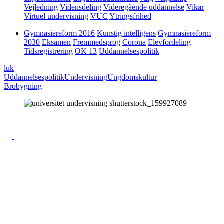
Vejledning
Vidensdeling
Videregående uddannelse
Vikar
Virtuel undervisning
VUC
Ytringsfrihed
Gymnasiereform 2016
Kunstig intelligens
Gymnasiereform
2030
Eksamen
Fremmedsprog
Corona
Elevfordeling
Tidsregistrering
OK 13
Uddannelsespolitik
luk
Uddannelsespolitik
Undervisning
Ungdomskultur
Brobygning