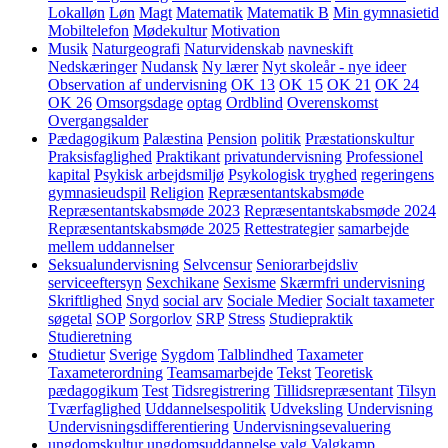
Lokalløn
Løn
Magt
Matematik
Matematik B
Min gymnasietid
Mobiltelefon
Mødekultur
Motivation
Musik
Naturgeografi
Naturvidenskab
navneskift
Nedskæringer
Nudansk
Ny lærer
Nyt skoleår - nye ideer
Observation af undervisning
OK 13
OK 15
OK 21
OK 24
OK 26
Omsorgsdage
optag
Ordblind
Overenskomst
Overgangsalder
Pædagogikum
Palæstina
Pension
politik
Præstationskultur
Praksisfaglighed
Praktikant
privatundervisning
Professionel
kapital
Psykisk arbejdsmiljø
Psykologisk tryghed
regeringens
gymnasieudspil
Religion
Repræsentantskabsmøde
Repræsentantskabsmøde 2023
Repræsentantskabsmøde 2024
Repræsentantskabsmøde 2025
Rettestrategier
samarbejde
mellem uddannelser
Seksualundervisning
Selvcensur
Seniorarbejdsliv
serviceeftersyn
Sexchikane
Sexisme
Skærmfri undervisning
Skriftlighed
Snyd
social arv
Sociale Medier
Socialt taxameter
søgetal
SOP
Sorgorlov
SRP
Stress
Studiepraktik
Studieretning
Studietur
Sverige
Sygdom
Talblindhed
Taxameter
Taxameterordning
Teamsamarbejde
Tekst
Teoretisk
pædagogikum
Test
Tidsregistrering
Tillidsrepræsentant
Tilsyn
Tværfaglighed
Uddannelsespolitik
Udveksling
Undervisning
Undervisningsdifferentiering
Undervisningsevaluering
ungdomskultur
ungdomsuddannelse
valg
Valgkamp