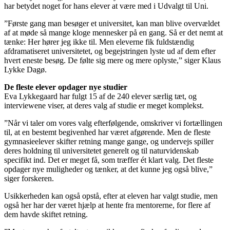
har betydet noget for hans elever at være med i Udvalgt til Uni.
”Første gang man besøger et universitet, kan man blive overvældet
af at møde så mange kloge mennesker på en gang. Så er det nemt at
tænke: Her hører jeg ikke til. Men eleverne fik fuldstændig
afdramatiseret universitetet, og begejstringen lyste ud af dem efter
hvert eneste besøg. De følte sig mere og mere oplyste,” siger Klaus
Lykke Dagø.
De fleste elever opdager nye studier
Eva Lykkegaard har fulgt 15 af de 240 elever særlig tæt, og
interviewene viser, at deres valg af studie er meget komplekst.
”Når vi taler om vores valg efterfølgende, omskriver vi fortællingen
til, at en bestemt begivenhed har været afgørende. Men de fleste
gymnasieelever skifter retning mange gange, og undervejs spiller
deres holdning til universitetet generelt og til naturvidenskab
specifikt ind. Det er meget få, som træffer ét klart valg. Det fleste
opdager nye muligheder og tænker, at det kunne jeg også blive,”
siger forskeren.
Usikkerheden kan også opstå, efter at eleven har valgt studie, men
også her har der været hjælp at hente fra mentorerne, for flere af
dem havde skiftet retning.