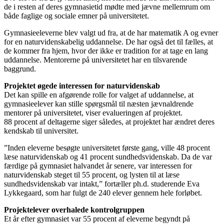
de i resten af deres gymnasietid mødte med jævne mellemrum om
både faglige og sociale emner på universitetet.
Gymnasieeleverne blev valgt ud fra, at de har matematik A og evner
for en naturvidenskabelig uddannelse. De har også det til fælles, at
de kommer fra hjem, hvor der ikke er tradition for at tage en lang
uddannelse. Mentorerne på universitetet har en tilsvarende
baggrund.
Projektet øgede interessen for naturvidenskab
Det kan spille en afgørende rolle for valget af uddannelse, at
gymnasieelever kan stille spørgsmål til næsten jævnaldrende
mentorer på universitetet, viser evalueringen af projektet.
88 procent af deltagerne siger således, at projektet har ændret deres
kendskab til universitet.
”Inden eleverne besøgte universitetet første gang, ville 48 procent
læse naturvidenskab og 41 procent sundhedsvidenskab. Da de var
færdige på gymnasiet halvandet år senere, var interessen for
naturvidenskab steget til 55 procent, og lysten til at læse
sundhedsvidenskab var intakt,” fortæller ph.d. studerende Eva
Lykkegaard, som har fulgt de 240 elever gennem hele forløbet.
Projektelever overhalede kontrolgruppen
Et år efter gymnasiet var 55 procent af eleverne begyndt på