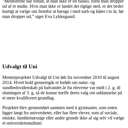
”Mentorerne har fortalt, at man ikke er en fiasko, fordi man dropper
ud af et studie. Hvis man ikke er landet det rigtige sted, er det bedre
hurtigt at vælge om fremfor at hænge i med næb og kløer i to år, før
man dropper ud,” siger Eva Lykkegaard.
Udvalgt til Uni
Mentorprojektet Udvalgt til Uni løb fra november 2010 til august
2014. Hvert hold gennemgik et forløb om natur- og
sundhedsvidenskab på halvandet år fra eleverne var midt i 2. g. til
slutningen af 3. g, så de kunne træffe deres valg om uddannelse på
et mere kvalificeret grundlag.
Projektet blev gennemført sammen med ti gymnasier, som enten
ligger langt fra universitetet, eller har flere elever, som af sociale,
etniske, familiemæssige eller andre grunde ikke af sig selv vil vælge
et universitetsstudium: