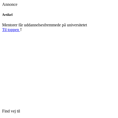
Annonce
Skip
Artikel
to
content
Mentorer får uddannelsesfremmede på universitetet
Til toppen
Find vej til