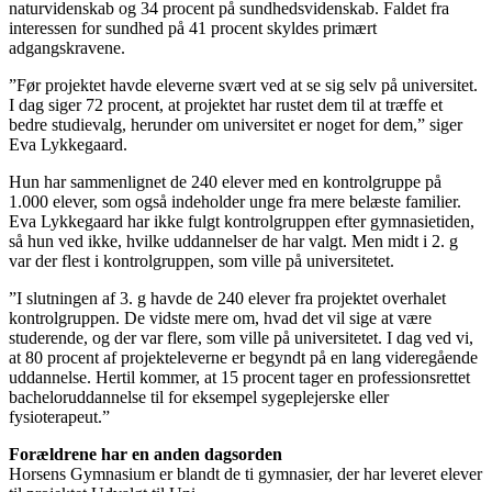
naturvidenskab og 34 procent på sundhedsvidenskab. Faldet fra
interessen for sundhed på 41 procent skyldes primært
adgangskravene.
”Før projektet havde eleverne svært ved at se sig selv på universitet.
I dag siger 72 procent, at projektet har rustet dem til at træffe et
bedre studievalg, herunder om universitet er noget for dem,” siger
Eva Lykkegaard.
Hun har sammenlignet de 240 elever med en kontrolgruppe på
1.000 elever, som også indeholder unge fra mere belæste familier.
Eva Lykkegaard har ikke fulgt kontrolgruppen efter gymnasietiden,
så hun ved ikke, hvilke uddannelser de har valgt. Men midt i 2. g
var der flest i kontrolgruppen, som ville på universitetet.
”I slutningen af 3. g havde de 240 elever fra projektet overhalet
kontrolgruppen. De vidste mere om, hvad det vil sige at være
studerende, og der var flere, som ville på universitetet. I dag ved vi,
at 80 procent af projekteleverne er begyndt på en lang videregående
uddannelse. Hertil kommer, at 15 procent tager en professionsrettet
bacheloruddannelse til for eksempel sygeplejerske eller
fysioterapeut.”
Forældrene har en anden dagsorden
Horsens Gymnasium er blandt de ti gymnasier, der har leveret elever