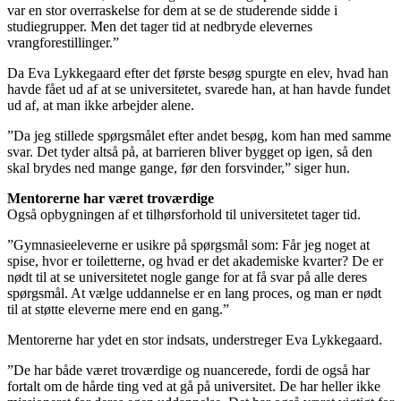
var en stor overraskelse for dem at se de studerende sidde i
studiegrupper. Men det tager tid at nedbryde elevernes
vrangforestillinger.”
Da Eva Lykkegaard efter det første besøg spurgte en elev, hvad han
havde fået ud af at se universitetet, svarede han, at han havde fundet
ud af, at man ikke arbejder alene.
”Da jeg stillede spørgsmålet efter andet besøg, kom han med samme
svar. Det tyder altså på, at barrieren bliver bygget op igen, så den
skal brydes ned mange gange, før den forsvinder,” siger hun.
Mentorerne har været troværdige
Også opbygningen af et tilhørsforhold til universitetet tager tid.
”Gymnasieeleverne er usikre på spørgsmål som: Får jeg noget at
spise, hvor er toiletterne, og hvad er det akademiske kvarter? De er
nødt til at se universitetet nogle gange for at få svar på alle deres
spørgsmål. At vælge uddannelse er en lang proces, og man er nødt
til at støtte eleverne mere end en gang.”
Mentorerne har ydet en stor indsats, understreger Eva Lykkegaard.
”De har både været troværdige og nuancerede, fordi de også har
fortalt om de hårde ting ved at gå på universitet. De har heller ikke