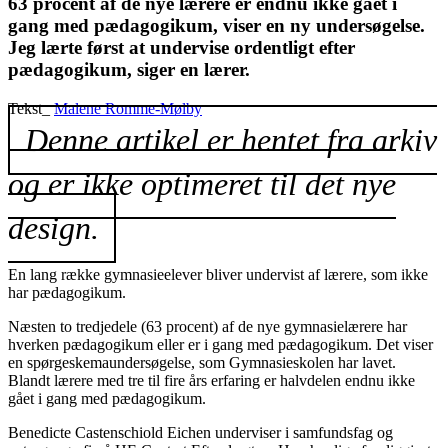
63 procent af de nye lærere er endnu ikke gået i
gang med pædagogikum, viser en ny undersøgelse.
Jeg lærte først at undervise ordentligt efter
pædagogikum, siger en lærer.
Tekst_
Malene Romme-Mølby
Denne artikel er hentet fra arkiv
og er ikke optimeret til det nye
design.
En lang række gymnasieelever bliver undervist af lærere, som ikke
har pædagogikum.
Næsten to tredjedele (63 procent) af de nye gymnasielærere har
hverken pædagogikum eller er i gang med pædagogikum. Det viser
en spørgeskemaundersøgelse, som Gymnasieskolen har lavet.
Blandt lærere med tre til fire års erfaring er halvdelen endnu ikke
gået i gang med pædagogikum.
Benedicte Castenschiold Eichen underviser i samfundsfag og