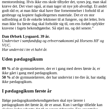
mentorordning. Hvis ikke ens skole tilbyder det, synes jeg, man skal
kræve det. Det viser også, at man tager sit nye job alvorligt. Et andet
godt råd er, at man ikke skal have fine fornemmelser i forhold til at
genbruge og kopiere fagkollegernes materiale. Det er en stor
udfordring at få de enkelte lektioner til at fungere, og det letter, hvis
man ikke fra første dag skal forholde sig til, om ens forløb opfylder
kravene i fagets bekendtgørelse. Så stjæl nu, og del senere.”
Dan Ørbæk Lysgaard. 39 år.
Underviser i samfundsfag og erhvervsøkonomi på Horsens HF og
VUC.
Har undervist i tre et halvt år.
Uden pædagogikum
89 %
af de gymnasielærere, der er i gang med deres første år, er
ikke gået i gang med pædagogikum.
50 %
af de gymnasielærere, der har undervist i tre-fire år, har stadig
ikke pædagogikum.
I pædagogikum første år
Ifølge pædagogikumbekendtgørelsen skal nye lærere i
pædagogikum det første år, de er ansat. Kun i særlige tilfælde kan