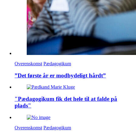
Overenskomst
Pædagogikum
”Det første år er modbydeligt hårdt”
"Pædagogikum fik det hele til at falde på
plads"
Overenskomst
Pædagogikum