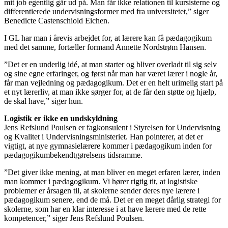
mit job egentlig går ud på. Man får ikke relationen til kursisterne og
differentierede undervisningsformer med fra universitetet,” siger
Benedicte Castenschiold Eichen.
I GL har man i årevis arbejdet for, at lærere kan få pædagogikum
med det samme, fortæller formand Annette Nordstrøm Hansen.
”Det er en underlig idé, at man starter og bliver overladt til sig selv
og sine egne erfaringer, og først når man har været lærer i nogle år,
får man vejledning og pædagogikum. Det er en helt urimelig start på
et nyt lærerliv, at man ikke sørger for, at de får den støtte og hjælp,
de skal have,” siger hun.
Logistik er ikke en undskyldning
Jens Refslund Poulsen er fagkonsulent i Styrelsen for Undervisning
og Kvalitet i Undervisningsministeriet. Han pointerer, at det er
vigtigt, at nye gymnasielærere kommer i pædagogikum inden for
pædagogikumbekendtgørelsens tidsramme.
”Det giver ikke mening, at man bliver en meget erfaren lærer, inden
man kommer i pædagogikum. Vi hører rigtig tit, at logistiske
problemer er årsagen til, at skolerne sender deres nye lærere i
pædagogikum senere, end de må. Det er en meget dårlig strategi for
skolerne, som har en klar interesse i at have lærere med de rette
kompetencer,” siger Jens Refslund Poulsen.