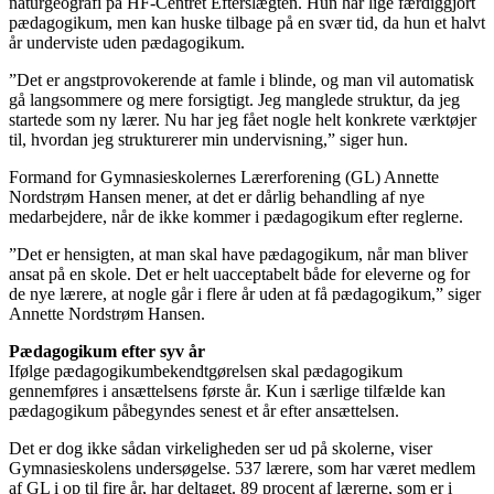
naturgeografi på HF-Centret Efterslægten. Hun har lige færdiggjort
pædagogikum, men kan huske tilbage på en svær tid, da hun et halvt
år underviste uden pædagogikum.
”Det er angstprovokerende at famle i blinde, og man vil automatisk
gå langsommere og mere forsigtigt. Jeg manglede struktur, da jeg
startede som ny lærer. Nu har jeg fået nogle helt konkrete værktøjer
til, hvordan jeg strukturerer min undervisning,” siger hun.
Formand for Gymnasieskolernes Lærerforening (GL) Annette
Nordstrøm Hansen mener, at det er dårlig behandling af nye
medarbejdere, når de ikke kommer i pædagogikum efter reglerne.
”Det er hensigten, at man skal have pædagogikum, når man bliver
ansat på en skole. Det er helt uacceptabelt både for eleverne og for
de nye lærere, at nogle går i flere år uden at få pædagogikum,” siger
Annette Nordstrøm Hansen.
Pædagogikum efter syv år
Ifølge pædagogikumbekendtgørelsen skal pædagogikum
gennemføres i ansættelsens første år. Kun i særlige tilfælde kan
pædagogikum påbegyndes senest et år efter ansættelsen.
Det er dog ikke sådan virkeligheden ser ud på skolerne, viser
Gymnasieskolens undersøgelse. 537 lærere, som har været medlem
af GL i op til fire år, har deltaget. 89 procent af lærerne, som er i