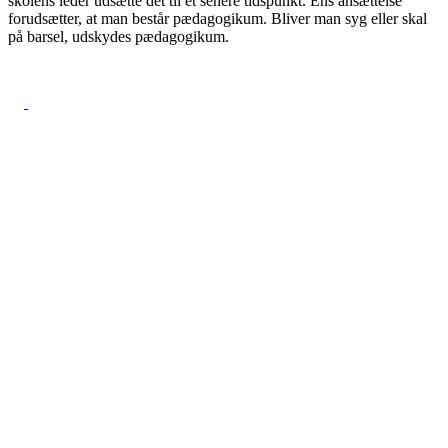
skolens leder udsætte det til et senere tidspunkt. Ens ansættelse
forudsætter, at man består pædagogikum. Bliver man syg eller skal
på barsel, udskydes pædagogikum.