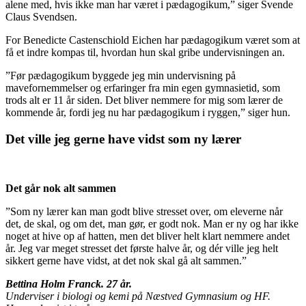
alene med, hvis ikke man har været i pædagogikum,” siger Svende
Claus Svendsen.
For Benedicte Castenschiold Eichen har pædagogikum været som at
få et indre kompas til, hvordan hun skal gribe undervisningen an.
”Før pædagogikum byggede jeg min undervisning på
mavefornemmelser og erfaringer fra min egen gymnasietid, som
trods alt er 11 år siden. Det bliver nemmere for mig som lærer de
kommende år, fordi jeg nu har pædagogikum i ryggen,” siger hun.
Det ville jeg gerne have vidst som ny lærer
Det går nok alt sammen
”Som ny lærer kan man godt blive stresset over, om eleverne når
det, de skal, og om det, man gør, er godt nok. Man er ny og har ikke
noget at hive op af hatten, men det bliver helt klart nemmere andet
år. Jeg var meget stresset det første halve år, og dér ville jeg helt
sikkert gerne have vidst, at det nok skal gå alt sammen.”
Bettina Holm Franck. 27 år.
Underviser i biologi og kemi på Næstved Gymnasium og HF.