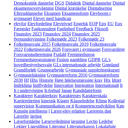
Demokratisk dannelse
DGS
Didaktik
Digital dannelse
Digital
eksamensovervågning
Digital krænkelse
Digitalisering
Efteruddannelse
Eksamen
Eksamensform
Elevboom i
gymnasiet
Elever med handicap
elevfor
Elevfordeling
Elevtrivsel
Engelsk
EOP
Epx
EU
Eux
Fængsler
Fagkonsulent
Faglighed
Feedback
Filosofi
Finanslov 2023
Finanslov 2024
Finanslov 2025
fjernundervisning
Folkemøde 2023
Folkemøde 23
Folketingsvalg 2015
Folketingsvalg 2019
Folketingsvalg
2022
Folketingsvalg 2026
Forsvaret i gymnasiet
Forsvarslinje
Forsvarsstudieretning
Frafald
Fremmedsprog
Fremmedsprogsstrategi
Fusion
gambling
GDPR
GL's
hovedbestyrelsesvalg
GLs internationale arbejde
Grønland
Grundforløb
Gruppearbejde
Gymnasiale suppleringskurser
Gymnasielukning
Gymnasiereform 2016
Gymnasiereform
2030
Hf
Hhx
Historie
Høje følelsesmæssige krav
Htx
Idræt
Indeklima
Indflydelse
Innovation
Integration
Internationalt
It
It i undervisning
It-forbud
Japan
Kandidatreform
Karakterer
Karakterkrav
Karakterræs
Karakterskala
Karrierelæring
kinesisk
Klager
Klasseledelse
Klima
Kollegial
supervision
Kommunikation og it
Kompetenceudvikling
Køn
Kunstig intelligens
l
Lærer-elev-relation
Lærerens dag
Lærerliv
læring
Læseforståelse
Læsevejledning
læsning
Lectio
Ledelse
Lektier
Ligestilling
Litteratur
Litteraturkanon
Lokalaftale