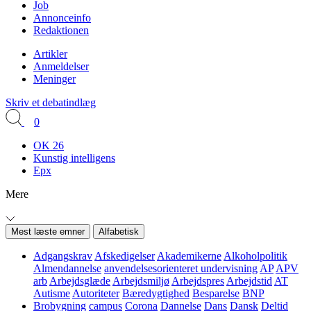
Job
Annonceinfo
Redaktionen
Artikler
Anmeldelser
Meninger
Skriv et debatindlæg
0
OK 26
Kunstig intelligens
Epx
Mere
Mest læste emner
Alfabetisk
Adgangskrav
Afskedigelser
Akademikerne
Alkoholpolitik
Almendannelse
anvendelsesorienteret undervisning
AP
APV
arb
Arbejdsglæde
Arbejdsmiljø
Arbejdspres
Arbejdstid
AT
Autisme
Autoriteter
Bæredygtighed
Besparelse
BNP
Brobygning
campus
Corona
Dannelse
Dans
Dansk
Deltid