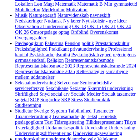
Lokalløn
Løn
Magt
Matematik
Matematik B
Min gymnasietid
Mobiltelefon
Mødekultur
Motivation
Musik
Naturgeografi
Naturvidenskab
navneskift
Nedskæringer
Nudansk
Ny lærer
Nyt skoleår - nye ideer
Observation af undervisning
OK 13
OK 15
OK 21
OK 24
OK 26
Omsorgsdage
optag
Ordblind
Overenskomst
Overgangsalder
Pædagogikum
Palæstina
Pension
politik
Præstationskultur
Praksisfaglighed
Praktikant
privatundervisning
Professionel
kapital
Psykisk arbejdsmiljø
Psykologisk tryghed
regeringens
gymnasieudspil
Religion
Repræsentantskabsmøde
Repræsentantskabsmøde 2023
Repræsentantskabsmøde 2024
Repræsentantskabsmøde 2025
Rettestrategier
samarbejde
mellem uddannelser
Seksualundervisning
Selvcensur
Seniorarbejdsliv
serviceeftersyn
Sexchikane
Sexisme
Skærmfri undervisning
Skriftlighed
Snyd
social arv
Sociale Medier
Socialt taxameter
søgetal
SOP
Sorgorlov
SRP
Stress
Studiepraktik
Studieretning
Studietur
Sverige
Sygdom
Talblindhed
Taxameter
Taxameterordning
Teamsamarbejde
Tekst
Teoretisk
pædagogikum
Test
Tidsregistrering
Tillidsrepræsentant
Tilsyn
Tværfaglighed
Uddannelsespolitik
Udveksling
Undervisning
Undervisningsdifferentiering
Undervisningsevaluering
ungdomskultur
ungdomsuddannelse
valg
Valgkamp