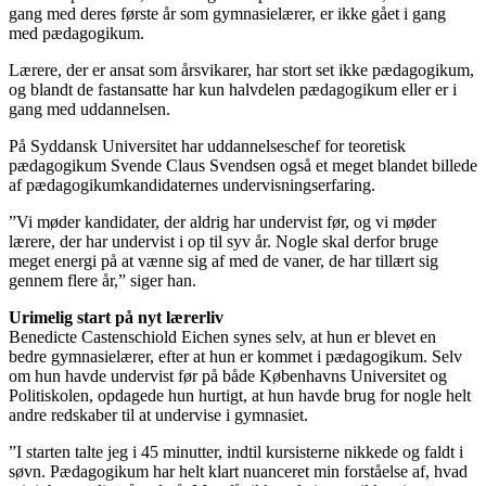
gang med deres første år som gymnasielærer, er ikke gået i gang
med pædagogikum.
Lærere, der er ansat som årsvikarer, har stort set ikke pædagogikum,
og blandt de fastansatte har kun halvdelen pædagogikum eller er i
gang med uddannelsen.
På Syddansk Universitet har uddannelseschef for teoretisk
pædagogikum Svende Claus Svendsen også et meget blandet billede
af pædagogikumkandidaternes undervisningserfaring.
”Vi møder kandidater, der aldrig har undervist før, og vi møder
lærere, der har undervist i op til syv år. Nogle skal derfor bruge
meget energi på at vænne sig af med de vaner, de har tillært sig
gennem flere år,” siger han.
Urimelig start på nyt lærerliv
Benedicte Castenschiold Eichen synes selv, at hun er blevet en
bedre gymnasielærer, efter at hun er kommet i pædagogikum. Selv
om hun havde undervist før på både Københavns Universitet og
Politiskolen, opdagede hun hurtigt, at hun havde brug for nogle helt
andre redskaber til at undervise i gymnasiet.
”I starten talte jeg i 45 minutter, indtil kursisterne nikkede og faldt i
søvn. Pædagogikum har helt klart nuanceret min forståelse af, hvad