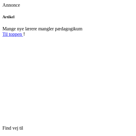
Annonce
Skip
Artikel
to
content
Mange nye lærere mangler pædagogikum
Til toppen
Find vej til