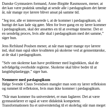
Danske Gymnasiers formand, Anne-Birgitte Rasmussen, mener, at
det kan være praktisk umuligt at sende alle i pædagogikum det første
år, når mange nye lærere bliver ansat på samme tid.
”Jeg tror, alle er interesserede i, at de kommer i pædagogikum, så
hurtigt det kan lade sig gøre. Men for hver gang en ny lærer kommer
i pædagogikum, skal der ansættes en til at overtage timerne. Det er
en uendelig proces, hvis alle skal i pædagogikum med det samme,”
siger hun.
Jens Refslund Poulsen mener, at når man tager mange nye lærere
ind, skal man også sikre kvaliteten på skolerne ved at gennemtænke,
at de skal i pædagogikum.
”Selv om skolerne kan have problemer med logistikken, skal de
selvfølgelig overholde reglerne. Skolerne skal blive bedre til at
langtidsplanlægge,” siger han.
Nemmere med pædagogikum
Ifølge Svende Claus Svendsen mangler man som ny lærer refleksion
og rummet til refleksion, hvis man ikke kommer i pædagogikum.
”Når man kommer fra universitetet, er man faglærer. Det at være
gymnasielærer er også at være didaktisk kompetent.
Transformationen fra et universitetsfag til et skolefag står man meget