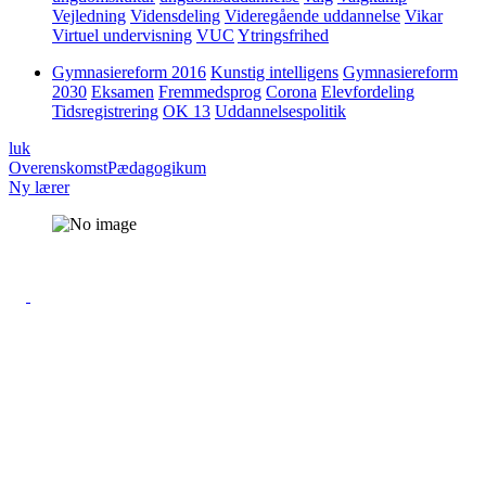
Vejledning
Vidensdeling
Videregående uddannelse
Vikar
Virtuel undervisning
VUC
Ytringsfrihed
Gymnasiereform 2016
Kunstig intelligens
Gymnasiereform
2030
Eksamen
Fremmedsprog
Corona
Elevfordeling
Tidsregistrering
OK 13
Uddannelsespolitik
luk
Overenskomst
Pædagogikum
Ny lærer