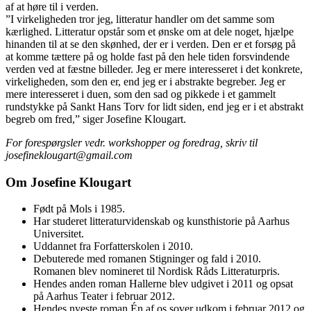
af at høre til i verden.
”I virkeligheden tror jeg, litteratur handler om det samme som
kærlighed. Litteratur opstår som et ønske om at dele noget, hjælpe
hinanden til at se den skønhed, der er i verden. Den er et forsøg på
at komme tættere på og holde fast på den hele tiden forsvindende
verden ved at fæstne billeder. Jeg er mere interesseret i det konkrete,
virkeligheden, som den er, end jeg er i abstrakte begreber. Jeg er
mere interesseret i duen, som den sad og pikkede i et gammelt
rundstykke på Sankt Hans Torv for lidt siden, end jeg er i et abstrakt
begreb om fred,” siger Josefine Klougart.
For forespørgsler vedr. workshopper og foredrag, skriv til
josefineklougart@gmail.com
Om Josefine Klougart
Født på Mols i 1985.
Har studeret litteraturvidenskab og kunsthistorie på Aarhus
Universitet.
Uddannet fra Forfatterskolen i 2010.
Debuterede med romanen Stigninger og fald i 2010.
Romanen blev nomineret til Nordisk Råds Litteraturpris.
Hendes anden roman Hallerne blev udgivet i 2011 og opsat
på Aarhus Teater i februar 2012.
Hendes nyeste roman Én af os sover udkom i februar 2012 og