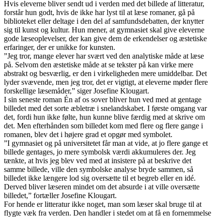
Hvis eleverne bliver sendt ud i verden med det billede af litteratur,
forstår hun godt, hvis de ikke har lyst til at læse romaner, gå på
biblioteket eller deltage i den del af samfundsdebatten, der knytter
sig til kunst og kultur. Hun mener, at gymnasiet skal give eleverne
gode læseoplevelser, der kan give dem de erkendelser og æstetiske
erfaringer, der er unikke for kunsten.
”Jeg tror, mange elever har svært ved den analytiske måde at læse
på. Selvom den æstetiske måde at se tekster på kan virke mere
abstrakt og besværlig, er den i virkeligheden mere umiddelbar. Det
lyder svævende, men jeg tror, det er vigtigt, at eleverne møder flere
forskellige læsemåder,” siger Josefine Klougart.
I sin seneste roman Én af os sover bliver hun ved med at gentage
billedet med det sorte æbletræ i snelandskabet. I første omgang var
det, fordi hun ikke følte, hun kunne blive færdig med at skrive om
det. Men efterhånden som billedet kom med flere og flere gange i
romanen, blev det i højere grad et opgør med symbolet.
”I gymnasiet og på universitetet får man at vide, at jo flere gange et
billede gentages, jo mere symbolsk værdi akkumuleres der. Jeg
tænkte, at hvis jeg blev ved med at insistere på at beskrive det
samme billede, ville den symbolske analyse bryde sammen, så
billedet ikke længere lod sig oversætte til et begreb eller en idé.
Derved bliver læseren mindet om det absurde i at ville oversætte
billedet,” fortæller Josefine Klougart.
For hende er litteratur ikke noget, man som læser skal bruge til at
flygte væk fra verden. Den handler i stedet om at få en fornemmelse