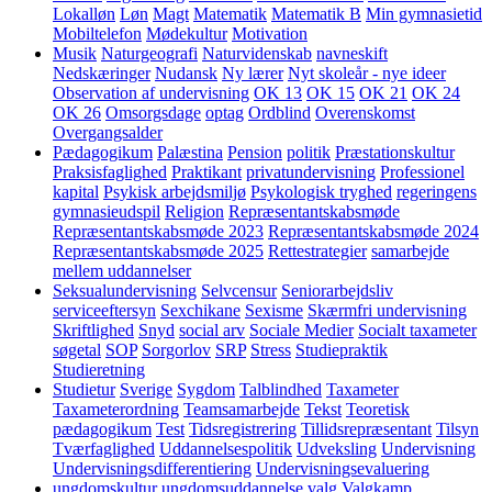
Lokalløn
Løn
Magt
Matematik
Matematik B
Min gymnasietid
Mobiltelefon
Mødekultur
Motivation
Musik
Naturgeografi
Naturvidenskab
navneskift
Nedskæringer
Nudansk
Ny lærer
Nyt skoleår - nye ideer
Observation af undervisning
OK 13
OK 15
OK 21
OK 24
OK 26
Omsorgsdage
optag
Ordblind
Overenskomst
Overgangsalder
Pædagogikum
Palæstina
Pension
politik
Præstationskultur
Praksisfaglighed
Praktikant
privatundervisning
Professionel
kapital
Psykisk arbejdsmiljø
Psykologisk tryghed
regeringens
gymnasieudspil
Religion
Repræsentantskabsmøde
Repræsentantskabsmøde 2023
Repræsentantskabsmøde 2024
Repræsentantskabsmøde 2025
Rettestrategier
samarbejde
mellem uddannelser
Seksualundervisning
Selvcensur
Seniorarbejdsliv
serviceeftersyn
Sexchikane
Sexisme
Skærmfri undervisning
Skriftlighed
Snyd
social arv
Sociale Medier
Socialt taxameter
søgetal
SOP
Sorgorlov
SRP
Stress
Studiepraktik
Studieretning
Studietur
Sverige
Sygdom
Talblindhed
Taxameter
Taxameterordning
Teamsamarbejde
Tekst
Teoretisk
pædagogikum
Test
Tidsregistrering
Tillidsrepræsentant
Tilsyn
Tværfaglighed
Uddannelsespolitik
Udveksling
Undervisning
Undervisningsdifferentiering
Undervisningsevaluering
ungdomskultur
ungdomsuddannelse
valg
Valgkamp