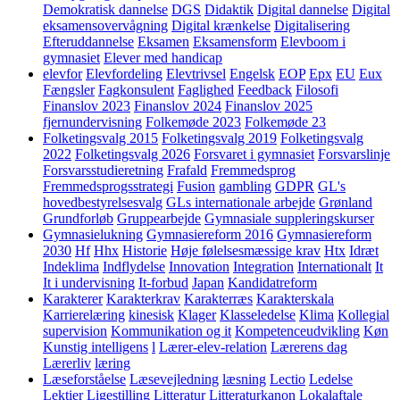
Demokratisk dannelse
DGS
Didaktik
Digital dannelse
Digital
eksamensovervågning
Digital krænkelse
Digitalisering
Efteruddannelse
Eksamen
Eksamensform
Elevboom i
gymnasiet
Elever med handicap
elevfor
Elevfordeling
Elevtrivsel
Engelsk
EOP
Epx
EU
Eux
Fængsler
Fagkonsulent
Faglighed
Feedback
Filosofi
Finanslov 2023
Finanslov 2024
Finanslov 2025
fjernundervisning
Folkemøde 2023
Folkemøde 23
Folketingsvalg 2015
Folketingsvalg 2019
Folketingsvalg
2022
Folketingsvalg 2026
Forsvaret i gymnasiet
Forsvarslinje
Forsvarsstudieretning
Frafald
Fremmedsprog
Fremmedsprogsstrategi
Fusion
gambling
GDPR
GL's
hovedbestyrelsesvalg
GLs internationale arbejde
Grønland
Grundforløb
Gruppearbejde
Gymnasiale suppleringskurser
Gymnasielukning
Gymnasiereform 2016
Gymnasiereform
2030
Hf
Hhx
Historie
Høje følelsesmæssige krav
Htx
Idræt
Indeklima
Indflydelse
Innovation
Integration
Internationalt
It
It i undervisning
It-forbud
Japan
Kandidatreform
Karakterer
Karakterkrav
Karakterræs
Karakterskala
Karrierelæring
kinesisk
Klager
Klasseledelse
Klima
Kollegial
supervision
Kommunikation og it
Kompetenceudvikling
Køn
Kunstig intelligens
l
Lærer-elev-relation
Lærerens dag
Lærerliv
læring
Læseforståelse
Læsevejledning
læsning
Lectio
Ledelse
Lektier
Ligestilling
Litteratur
Litteraturkanon
Lokalaftale