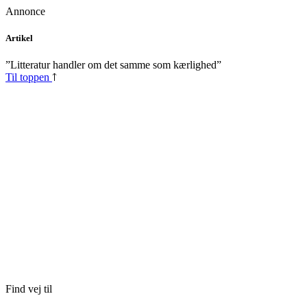
Annonce
Skip
Artikel
to
content
”Litteratur handler om det samme som kærlighed”
Til toppen
Find vej til