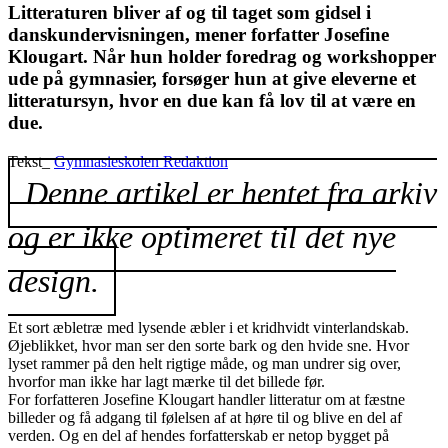
Litteraturen bliver af og til taget som gidsel i
danskundervisningen, mener forfatter Josefine
Klougart. Når hun holder foredrag og workshopper
ude på gymnasier, forsøger hun at give eleverne et
litteratursyn, hvor en due kan få lov til at være en
due.
Tekst_
Gymnasieskolen Redaktion
Denne artikel er hentet fra arkiv
og er ikke optimeret til det nye
design.
Et sort æbletræ med lysende æbler i et kridhvidt vinterlandskab.
Øjeblikket, hvor man ser den sorte bark og den hvide sne. Hvor
lyset rammer på den helt rigtige måde, og man undrer sig over,
hvorfor man ikke har lagt mærke til det billede før.
For forfatteren Josefine Klougart handler litteratur om at fæstne
billeder og få adgang til følelsen af at høre til og blive en del af
verden. Og en del af hendes forfatterskab er netop bygget på