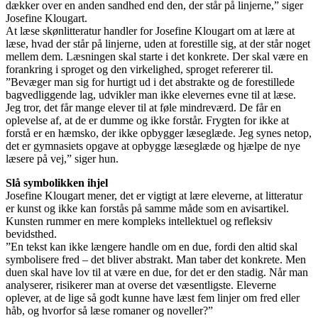
dækker over en anden sandhed end den, der står på linjerne,” siger
Josefine Klougart.
At læse skønlitteratur handler for Josefine Klougart om at lære at
læse, hvad der står på linjerne, uden at forestille sig, at der står noget
mellem dem. Læsningen skal starte i det konkrete. Der skal være en
forankring i sproget og den virkelighed, sproget refererer til.
”Bevæger man sig for hurtigt ud i det abstrakte og de forestillede
bagvedliggende lag, udvikler man ikke elevernes evne til at læse.
Jeg tror, det får mange elever til at føle mindreværd. De får en
oplevelse af, at de er dumme og ikke forstår. Frygten for ikke at
forstå er en hæmsko, der ikke opbygger læseglæde. Jeg synes netop,
det er gymnasiets opgave at opbygge læseglæde og hjælpe de nye
læsere på vej,” siger hun.
Slå symbolikken ihjel
Josefine Klougart mener, det er vigtigt at lære eleverne, at litteratur
er kunst og ikke kan forstås på samme måde som en avisartikel.
Kunsten rummer en mere kompleks intellektuel og refleksiv
bevidsthed.
”En tekst kan ikke længere handle om en due, fordi den altid skal
symbolisere fred – det bliver abstrakt. Man taber det konkrete. Men
duen skal have lov til at være en due, for det er den stadig. Når man
analyserer, risikerer man at overse det væsentligste. Eleverne
oplever, at de lige så godt kunne have læst fem linjer om fred eller
håb, og hvorfor så læse romaner og noveller?”