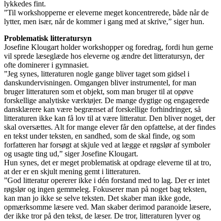
lykkedes fint.
”Til workshopperne er eleverne meget koncentrerede, både når de
lytter, men især, når de kommer i gang med at skrive,” siger hun.
Problematisk litteratursyn
Josefine Klougart holder workshopper og foredrag, fordi hun gerne
vil sprede læseglæde hos eleverne og ændre det litteratursyn, der
ofte dominerer i gymnasiet.
”Jeg synes, litteraturen nogle gange bliver taget som gidsel i
danskundervisningen. Omgangen bliver instrumentel, for man
bruger litteraturen som et objekt, som man bruger til at opøve
forskellige analytiske værktøjer. De mange dygtige og engagerede
dansklærere kan være begrænset af forskellige forhindringer, så
litteraturen ikke kan få lov til at være litteratur. Den bliver noget, der
skal oversættes. Alt for mange elever får den opfattelse, at der findes
en tekst under teksten, en sandhed, som de skal finde, og som
forfatteren har forsøgt at skjule ved at lægge et røgslør af symboler
og usagte ting ud,” siger Josefine Klougart.
Hun synes, det er meget problematisk at opdrage eleverne til at tro,
at der er en skjult mening gemt i litteraturen.
”God litteratur opererer ikke i dén forstand med to lag. Der er intet
røgslør og ingen gemmeleg. Fokuserer man på noget bag teksten,
kan man jo ikke se selve teksten. Det skaber man ikke gode,
opmærksomme læsere ved. Man skaber derimod paranoide læsere,
der ikke tror på den tekst, de læser. De tror, litteraturen lyver og