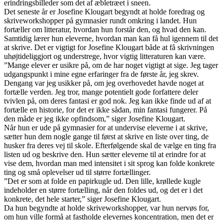
erindringsbilleder som det af æbletræet i sneen.
Det seneste år er Josefine Klougart begyndt at holde foredrag og
skriveworkshopper på gymnasier rundt omkring i landet. Hun
fortæller om litteratur, hvordan hun forstår den, og hvad den kan.
Samtidig lærer hun eleverne, hvordan man kan få hul igennem til det
at skrive. Det er vigtigt for Josefine Klougart både at få skrivningen
uhøjtideliggjort og understrege, hvor vigtig litteraturen kan være.
”Mange elever er usikre på, om de har noget vigtigt at sige. Jeg tager
udgangspunkt i mine egne erfaringer fra de første år, jeg skrev.
Dengang var jeg usikker på, om jeg overhovedet havde noget at
fortælle verden. Jeg tror, mange potentielt gode forfattere deler
tvivlen på, om deres fantasi er god nok. Jeg kan ikke finde ud af at
fortælle en historie, for det er ikke sådan, min fantasi fungerer. På
den måde er jeg ikke opfindsom,” siger Josefine Klougart.
Når hun er ude på gymnasier for at undervise eleverne i at skrive,
sætter hun dem nogle gange til først at skrive en liste over ting, de
husker fra deres vej til skole. Efterfølgende skal de vælge en ting fra
listen ud og beskrive den. Hun sætter eleverne til at erindre for at
vise dem, hvordan man med intensitet i sit sprog kan folde konkrete
ting og små oplevelser ud til større fortællinger.
”Det er som at folde en papirkugle ud. Den lille, krøllede kugle
indeholder en større fortælling, når den foldes ud, og det er i det
konkrete, det hele starter,” siger Josefine Klougart.
Da hun begyndte at holde skriveworkshopper, var hun nervøs for,
om hun ville formå at fastholde elevernes koncentration, men det er