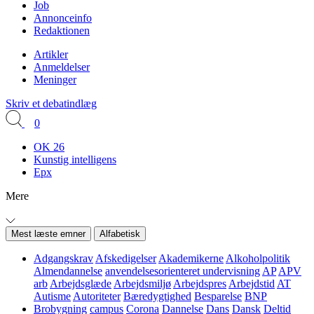
Job
Annonceinfo
Redaktionen
Artikler
Anmeldelser
Meninger
Skriv et debatindlæg
0
OK 26
Kunstig intelligens
Epx
Mere
Mest læste emner
Alfabetisk
Adgangskrav
Afskedigelser
Akademikerne
Alkoholpolitik
Almendannelse
anvendelsesorienteret undervisning
AP
APV
arb
Arbejdsglæde
Arbejdsmiljø
Arbejdspres
Arbejdstid
AT
Autisme
Autoriteter
Bæredygtighed
Besparelse
BNP
Brobygning
campus
Corona
Dannelse
Dans
Dansk
Deltid