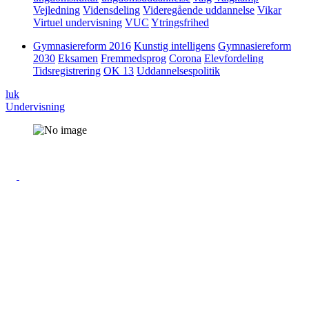
Vejledning
Vidensdeling
Videregående uddannelse
Vikar
Virtuel undervisning
VUC
Ytringsfrihed
Gymnasiereform 2016
Kunstig intelligens
Gymnasiereform
2030
Eksamen
Fremmedsprog
Corona
Elevfordeling
Tidsregistrering
OK 13
Uddannelsespolitik
luk
Undervisning