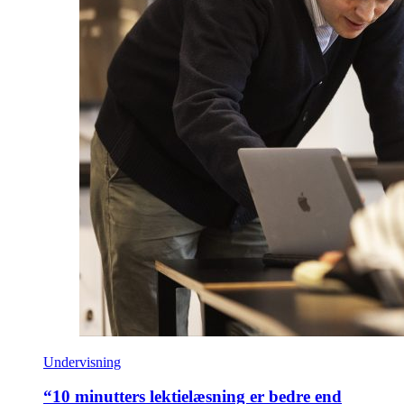
Undervisning
“10 minutters lektielæsning er bedre end