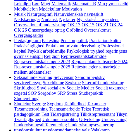
Lokalløn
Løn
Magt
Matematik
Matematik B
Min gymnasietid
Mobiltelefon
Mødekultur
Motivation
Musik
Naturgeografi
Naturvidenskab
navneskift
Nedskæringer
Nudansk
Ny lærer
Nyt skoleår - nye ideer
Observation af undervisning
OK 13
OK 15
OK 21
OK 24
OK 26
Omsorgsdage
optag
Ordblind
Overenskomst
Overgangsalder
Pædagogikum
Palæstina
Pension
politik
Præstationskultur
Praksisfaglighed
Praktikant
privatundervisning
Professionel
kapital
Psykisk arbejdsmiljø
Psykologisk tryghed
regeringens
gymnasieudspil
Religion
Repræsentantskabsmøde
Repræsentantskabsmøde 2023
Repræsentantskabsmøde 2024
Repræsentantskabsmøde 2025
Rettestrategier
samarbejde
mellem uddannelser
Seksualundervisning
Selvcensur
Seniorarbejdsliv
serviceeftersyn
Sexchikane
Sexisme
Skærmfri undervisning
Skriftlighed
Snyd
social arv
Sociale Medier
Socialt taxameter
søgetal
SOP
Sorgorlov
SRP
Stress
Studiepraktik
Studieretning
Studietur
Sverige
Sygdom
Talblindhed
Taxameter
Taxameterordning
Teamsamarbejde
Tekst
Teoretisk
pædagogikum
Test
Tidsregistrering
Tillidsrepræsentant
Tilsyn
Tværfaglighed
Uddannelsespolitik
Udveksling
Undervisning
Undervisningsdifferentiering
Undervisningsevaluering
ungdomskultur
ungdomsuddannelse
valg
Valgkamp