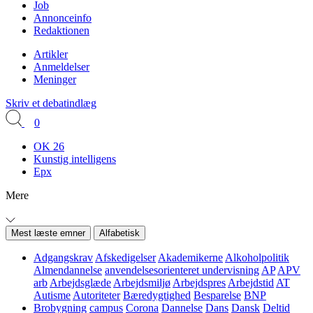
Job
Annonceinfo
Redaktionen
Artikler
Anmeldelser
Meninger
Skriv et debatindlæg
0
OK 26
Kunstig intelligens
Epx
Mere
Mest læste emner
Alfabetisk
Adgangskrav
Afskedigelser
Akademikerne
Alkoholpolitik
Almendannelse
anvendelsesorienteret undervisning
AP
APV
arb
Arbejdsglæde
Arbejdsmiljø
Arbejdspres
Arbejdstid
AT
Autisme
Autoriteter
Bæredygtighed
Besparelse
BNP
Brobygning
campus
Corona
Dannelse
Dans
Dansk
Deltid