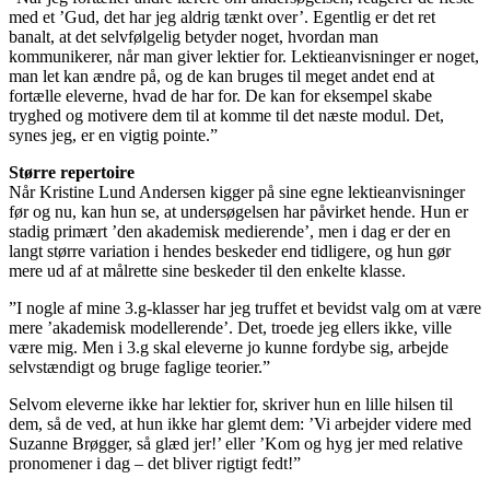
med et ’Gud, det har jeg aldrig tænkt over’. Egentlig er det ret
banalt, at det selvfølgelig betyder noget, hvordan man
kommunikerer, når man giver lektier for. Lektieanvisninger er noget,
man let kan ændre på, og de kan bruges til meget andet end at
fortælle eleverne, hvad de har for. De kan for eksempel skabe
tryghed og motivere dem til at komme til det næste modul. Det,
synes jeg, er en vigtig pointe.”
Større repertoire
Når Kristine Lund Andersen kigger på sine egne lektieanvisninger
før og nu, kan hun se, at undersøgelsen har påvirket hende. Hun er
stadig primært ’den akademisk medierende’, men i dag er der en
langt større variation i hendes beskeder end tidligere, og hun gør
mere ud af at målrette sine beskeder til den enkelte klasse.
”I nogle af mine 3.g-klasser har jeg truffet et bevidst valg om at være
mere ’akademisk modellerende’. Det, troede jeg ellers ikke, ville
være mig. Men i 3.g skal eleverne jo kunne fordybe sig, arbejde
selvstændigt og bruge faglige teorier.”
Selvom eleverne ikke har lektier for, skriver hun en lille hilsen til
dem, så de ved, at hun ikke har glemt dem: ’Vi arbejder videre med
Suzanne Brøgger, så glæd jer!’ eller ’Kom og hyg jer med relative
pronomener i dag – det bliver rigtigt fedt!”