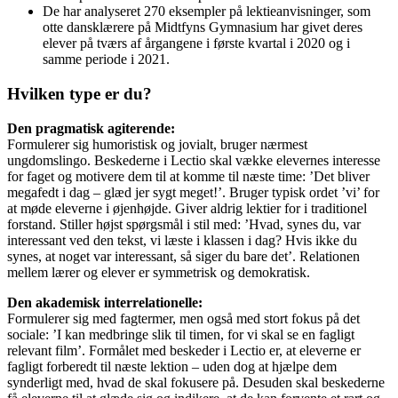
De har analyseret 270 eksempler på lektieanvisninger, som
otte dansklærere på Midtfyns Gymnasium har givet deres
elever på tværs af årgangene i første kvartal i 2020 og i
samme periode i 2021.
Hvilken type er du?
Den pragmatisk agiterende:
Formulerer sig humoristisk og jovialt, bruger nærmest
ungdomslingo. Beskederne i Lectio skal vække elevernes interesse
for faget og motivere dem til at komme til næste time: ’Det bliver
megafedt i dag – glæd jer sygt meget!’. Bruger typisk ordet ’vi’ for
at møde eleverne i øjenhøjde. Giver aldrig lektier for i traditionel
forstand. Stiller højst spørgsmål i stil med: ’Hvad, synes du, var
interessant ved den tekst, vi læste i klassen i dag? Hvis ikke du
synes, at noget var interessant, så siger du bare det’. Relationen
mellem lærer og elever er symmetrisk og demokratisk.
Den akademisk interrelationelle:
Formulerer sig med fagtermer, men også med stort fokus på det
sociale: ’I kan medbringe slik til timen, for vi skal se en fagligt
relevant film’. Formålet med beskeder i Lectio er, at eleverne er
fagligt forberedt til næste lektion – uden dog at hjælpe dem
synderligt med, hvad de skal fokusere på. Desuden skal beskederne