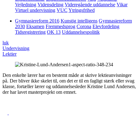
Vejledning
Vidensdeling
Videregående uddannelse
Vikar
Virtuel undervisning
VUC
Ytringsfrihed
Gymnasiereform 2016
Kunstig intelligens
Gymnasiereform
2030
Eksamen
Fremmedsprog
Corona
Elevfordeling
Tidsregistrering
OK 13
Uddannelsespolitik
luk
Undervisning
Lektier
Den enkelte lærer har en bestemt måde at skrive lektieanvisninger
på. Der bliver ikke skelet til, om det er til en fagligt stærk eller svag
klasse, fortæller lærer og uddannelsesleder Kristine Lund Andersen,
der har lavet masterprojekt om emnet.