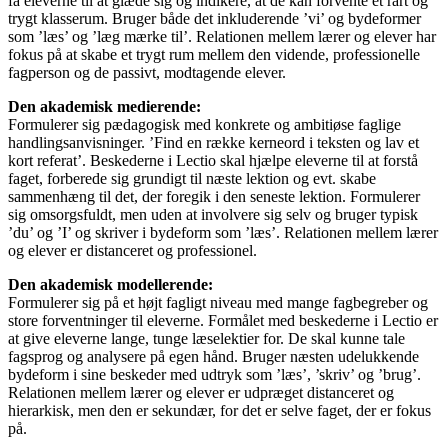
få eleverne til at glæde sig og indikere, at de kan forvente et rart og
trygt klasserum. Bruger både det inkluderende ’vi’ og bydeformer
som ’læs’ og ’læg mærke til’. Relationen mellem lærer og elever har
fokus på at skabe et trygt rum mellem den vidende, professionelle
fagperson og de passivt, modtagende elever.
Den akademisk medierende:
Formulerer sig pædagogisk med konkrete og ambitiøse faglige
handlingsanvisninger. ’Find en række kerneord i teksten og lav et
kort referat’. Beskederne i Lectio skal hjælpe eleverne til at forstå
faget, forberede sig grundigt til næste lektion og evt. skabe
sammenhæng til det, der foregik i den seneste lektion. Formulerer
sig omsorgsfuldt, men uden at involvere sig selv og bruger typisk
’du’ og ’I’ og skriver i bydeform som ’læs’. Relationen mellem lærer
og elever er distanceret og professionel.
Den akademisk modellerende:
Formulerer sig på et højt fagligt niveau med mange fagbegreber og
store forventninger til eleverne. Formålet med beskederne i Lectio er
at give eleverne lange, tunge læselektier for. De skal kunne tale
fagsprog og analysere på egen hånd. Bruger næsten udelukkende
bydeform i sine beskeder med udtryk som ’læs’, ’skriv’ og ’brug’.
Relationen mellem lærer og elever er udpræget distanceret og
hierarkisk, men den er sekundær, for det er selve faget, der er fokus
på.