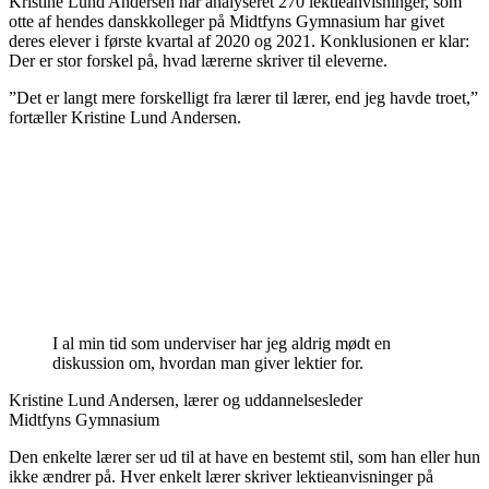
Kristine Lund Andersen har analyseret 270 lektieanvisninger, som
otte af hendes danskkolleger på Midtfyns Gymnasium har givet
deres elever i første kvartal af 2020 og 2021. Konklusionen er klar:
Der er stor forskel på, hvad lærerne skriver til eleverne.
”Det er langt mere forskelligt fra lærer til lærer, end jeg havde troet,”
fortæller Kristine Lund Andersen.
I al min tid som underviser har jeg aldrig mødt en
diskussion om, hvordan man giver lektier for.
Kristine Lund Andersen, lærer og uddannelsesleder
Midtfyns Gymnasium
Den enkelte lærer ser ud til at have en bestemt stil, som han eller hun
ikke ændrer på. Hver enkelt lærer skriver lektieanvisninger på