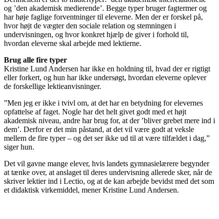
og ’den akademisk medierende’. Begge typer bruger fagtermer og
har høje faglige forventninger til eleverne. Men der er forskel på,
hvor højt de vægter den sociale relation og stemningen i
undervisningen, og hvor konkret hjælp de giver i forhold til,
hvordan eleverne skal arbejde med lektierne.
Brug alle fire typer
Kristine Lund Andersen har ikke en holdning til, hvad der er rigtigt
eller forkert, og hun har ikke undersøgt, hvordan eleverne oplever
de forskellige lektieanvisninger.
”Men jeg er ikke i tvivl om, at det har en betydning for elevernes
opfattelse af faget. Nogle har det helt givet godt med et højt
akademisk niveau, andre har brug for, at der ’bliver grebet mere ind i
dem’. Derfor er det min påstand, at det vil være godt at
veksle
mellem de fire typer – og det ser ikke ud til at være tilfældet i dag,”
siger hun.
Det vil gavne mange elever, hvis landets gymnasielærere begynder
at tænke over, at anslaget til deres undervisning allerede sker, når de
skriver lektier ind i Lectio, og at de kan arbejde bevidst med det som
et didaktisk virkemiddel, mener Kristine Lund Andersen.