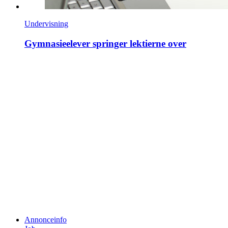
Undervisning
Gymnasieelever springer lektierne over
Annonceinfo