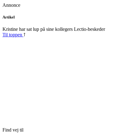
Annonce
Skip
Artikel
to
content
Kristine har sat lup på sine kollegers Lectio-beskeder
Til toppen
Find vej til