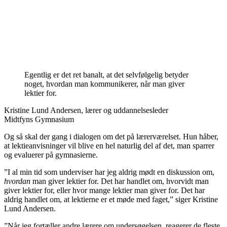
Egentlig er det ret banalt, at det selvfølgelig betyder
noget, hvordan man kommunikerer, når man giver
lektier for.
Kristine Lund Andersen, lærer og uddannelsesleder
Midtfyns Gymnasium
Og så skal der gang i dialogen om det på lærerværelset. Hun håber,
at lektieanvisninger vil blive en hel naturlig del af det, man sparrer
og evaluerer på gymnasierne.
”I al min tid som underviser har jeg aldrig mødt en diskussion om,
hvordan
man giver lektier for. Det har handlet om, hvorvidt man
giver lektier for, eller hvor mange lektier man giver for. Det har
aldrig handlet om, at lektierne er et møde med faget,” siger Kristine
Lund Andersen.
”Når jeg fortæller andre lærere om undersøgelsen, reagerer de fleste