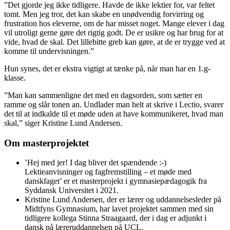
”Det gjorde jeg ikke tidligere. Havde de ikke lektier for, var feltet
tomt. Men jeg tror, det kan skabe en unødvendig forvirring og
frustration hos eleverne, om de har misset noget. Mange elever i dag
vil utroligt gerne gøre det rigtig godt. De er usikre og har brug for at
vide, hvad de skal. Det lillebitte greb kan gøre, at de er trygge ved at
komme til undervisningen.”
Hun synes, det er ekstra vigtigt at tænke på, når man har en 1.g-
klasse.
”Man kan sammenligne det med en dagsorden, som sætter en
ramme og slår tonen an. Undlader man helt at skrive i Lectio, svarer
det til at indkalde til et møde uden at have kommunikeret, hvad man
skal,” siger Kristine Lund Andersen.
Om masterprojektet
’Hej med jer! I dag bliver det spændende :-)
Lektieanvisninger og fagfremstilling – et møde med
danskfaget’ er et masterprojekt i gymnasiepædagogik fra
Syddansk Universitet i 2021.
Kristine Lund Andersen, der er lærer og uddannelsesleder på
Midtfyns Gymnasium, har lavet projektet sammen med sin
tidligere kollega Stinna Straagaard, der i dag er adjunkt i
dansk på læreruddannelsen på UCL.