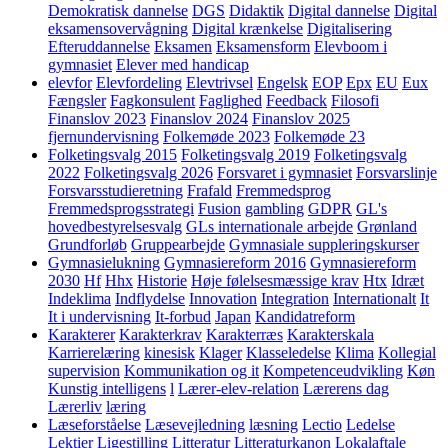
Demokratisk dannelse
DGS
Didaktik
Digital dannelse
Digital
eksamensovervågning
Digital krænkelse
Digitalisering
Efteruddannelse
Eksamen
Eksamensform
Elevboom i
gymnasiet
Elever med handicap
elevfor
Elevfordeling
Elevtrivsel
Engelsk
EOP
Epx
EU
Eux
Fængsler
Fagkonsulent
Faglighed
Feedback
Filosofi
Finanslov 2023
Finanslov 2024
Finanslov 2025
fjernundervisning
Folkemøde 2023
Folkemøde 23
Folketingsvalg 2015
Folketingsvalg 2019
Folketingsvalg
2022
Folketingsvalg 2026
Forsvaret i gymnasiet
Forsvarslinje
Forsvarsstudieretning
Frafald
Fremmedsprog
Fremmedsprogsstrategi
Fusion
gambling
GDPR
GL's
hovedbestyrelsesvalg
GLs internationale arbejde
Grønland
Grundforløb
Gruppearbejde
Gymnasiale suppleringskurser
Gymnasielukning
Gymnasiereform 2016
Gymnasiereform
2030
Hf
Hhx
Historie
Høje følelsesmæssige krav
Htx
Idræt
Indeklima
Indflydelse
Innovation
Integration
Internationalt
It
It i undervisning
It-forbud
Japan
Kandidatreform
Karakterer
Karakterkrav
Karakterræs
Karakterskala
Karrierelæring
kinesisk
Klager
Klasseledelse
Klima
Kollegial
supervision
Kommunikation og it
Kompetenceudvikling
Køn
Kunstig intelligens
l
Lærer-elev-relation
Lærerens dag
Lærerliv
læring
Læseforståelse
Læsevejledning
læsning
Lectio
Ledelse
Lektier
Ligestilling
Litteratur
Litteraturkanon
Lokalaftale