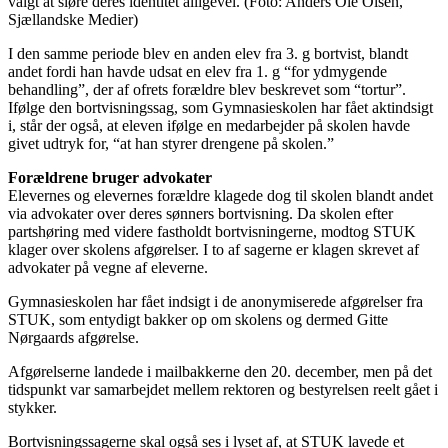
valgt at sløre deres identitet alligevel. (Foto: Anders Ole Olsen,
Sjællandske Medier)
I den samme periode blev en anden elev fra 3. g bortvist, blandt
andet fordi han havde udsat en elev fra 1. g “for ydmygende
behandling”, der af ofrets forældre blev beskrevet som “tortur”.
Ifølge den bortvisningssag, som Gymnasieskolen har fået aktindsigt
i, står der også, at eleven ifølge en medarbejder på skolen havde
givet udtryk for, “at han styrer drengene på skolen.”
Forældrene bruger advokater
Elevernes og elevernes forældre klagede dog til skolen blandt andet
via advokater over deres sønners bortvisning. Da skolen efter
partshøring med videre fastholdt bortvisningerne, modtog STUK
klager over skolens afgørelser. I to af sagerne er klagen skrevet af
advokater på vegne af eleverne.
Gymnasieskolen har fået indsigt i de anonymiserede afgørelser fra
STUK, som entydigt bakker op om skolens og dermed Gitte
Nørgaards afgørelse.
Afgørelserne landede i mailbakkerne den 20. december, men på det
tidspunkt var samarbejdet mellem rektoren og bestyrelsen reelt gået i
stykker.
Bortvisningssagerne skal også ses i lyset af, at STUK lavede et