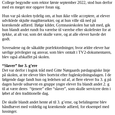
College begyndte som rektor første september 2022, stod hun derfor
med en meget stor opgave foran sig.
Hun var på skolen tydelig om, at hun ikke ville acceptere, at elever
udviklede skjulte magthierarkier, og at hun ville slå ned på
krænkende adfærd. Ifølge kilder, Gymnasieskolen har talt med, gik
hun blandt andet rundt fra værelse til værelse efter skolefester for at
tjekke, at alt var, som det skulle være, og at alle elever havde det
godt.
Sovesalene og de såkaldte præfektordninger, hvor ældre elever har
særlige privilegier og ansvar, som blev omtalt i TV2-dokumentaren,
blev også afskaffet på skolen.
“Slaver” for 3. g’ere
Det var derfor i logisk tråd med Gitte Nørgaards pædagogiske linje
på skolen, at tre elever blev bortvist efter fugleskydningsdagen. I de
følgende dage fandt hun og ledelsen ud af, at flere elever fra 3. g på
dagen havde udnævnt en gruppe yngre elever fra blandt andet 2. g
til at være deres “tjenere” eller “slaver”, som skulle servicere dem i
løbet af den traditionelle dag.
De skulle blandt andet hente øl til 3. g’erne, og befalingerne blev
håndhævet med voldelig og krænkende adfærd, for eksempel med
lussinger.