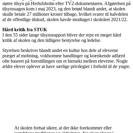
større tilsyn på Herlufsholm efter TV2-dokumentaren. Afgørelsen på
tilsynssagen kom i maj 2023, og den betød blandt andet, at skolen
skulle betale 27 millioner kroner tilbage, hvilket svarer til halvdelen
af de offentlige tilskud, skolen havde modtaget i skoleåret 2021/22.
Hård kritik fra STUK
I den 55 sider lange tilsynsrapport bliver der rejst en meget hård
kritik af skolen og den tidligere bestyrelse og ledelse.
Styrelsen beskriver blandt andet en kultur hos dele af eleverne
præget af mobning, voldsomme handlinger og krænkende adfærd
ofte baseret på forestillingen om et hierarki mellem eleverne. Nogle
ældre elever oplever at have særlige privilegier i forhold til de yngre.
At skolen fortsat sikrer, at der ikke forekommer eller