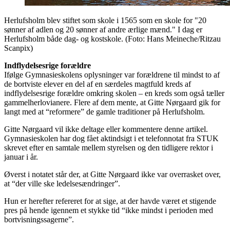
Herlufsholm blev stiftet som skole i 1565 som en skole for "20
sønner af adlen og 20 sønner af andre ærlige mænd." I dag er
Herlufsholm både dag- og kostskole. (Foto: Hans Meineche/Ritzau
Scanpix)
Indflydelsesrige forældre
Ifølge Gymnasieskolens oplysninger var forældrene til mindst to af
de bortviste elever en del af en særdeles magtfuld kreds af
indflydelsesrige forældre omkring skolen – en kreds som også tæller
gammelherlovianere. Flere af dem mente, at Gitte Nørgaard gik for
langt med at “reformere” de gamle traditioner på Herlufsholm.
Gitte Nørgaard vil ikke deltage eller kommentere denne artikel.
Gymnasieskolen har dog fået aktindsigt i et telefonnotat fra STUK
skrevet efter en samtale mellem styrelsen og den tidligere rektor i
januar i år.
Øverst i notatet står der, at Gitte Nørgaard ikke var overrasket over,
at “der ville ske ledelsesændringer”.
Hun er herefter refereret for at sige, at der havde været et stigende
pres på hende igennem et stykke tid “ikke mindst i perioden med
bortvisningssagerne”.