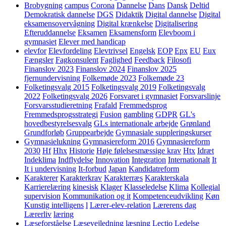
Brobygning
campus
Corona
Dannelse
Dans
Dansk
Deltid
Demokratisk dannelse
DGS
Didaktik
Digital dannelse
Digital
eksamensovervågning
Digital krænkelse
Digitalisering
Efteruddannelse
Eksamen
Eksamensform
Elevboom i
gymnasiet
Elever med handicap
elevfor
Elevfordeling
Elevtrivsel
Engelsk
EOP
Epx
EU
Eux
Fængsler
Fagkonsulent
Faglighed
Feedback
Filosofi
Finanslov 2023
Finanslov 2024
Finanslov 2025
fjernundervisning
Folkemøde 2023
Folkemøde 23
Folketingsvalg 2015
Folketingsvalg 2019
Folketingsvalg
2022
Folketingsvalg 2026
Forsvaret i gymnasiet
Forsvarslinje
Forsvarsstudieretning
Frafald
Fremmedsprog
Fremmedsprogsstrategi
Fusion
gambling
GDPR
GL's
hovedbestyrelsesvalg
GLs internationale arbejde
Grønland
Grundforløb
Gruppearbejde
Gymnasiale suppleringskurser
Gymnasielukning
Gymnasiereform 2016
Gymnasiereform
2030
Hf
Hhx
Historie
Høje følelsesmæssige krav
Htx
Idræt
Indeklima
Indflydelse
Innovation
Integration
Internationalt
It
It i undervisning
It-forbud
Japan
Kandidatreform
Karakterer
Karakterkrav
Karakterræs
Karakterskala
Karrierelæring
kinesisk
Klager
Klasseledelse
Klima
Kollegial
supervision
Kommunikation og it
Kompetenceudvikling
Køn
Kunstig intelligens
l
Lærer-elev-relation
Lærerens dag
Lærerliv
læring
Læseforståelse
Læsevejledning
læsning
Lectio
Ledelse