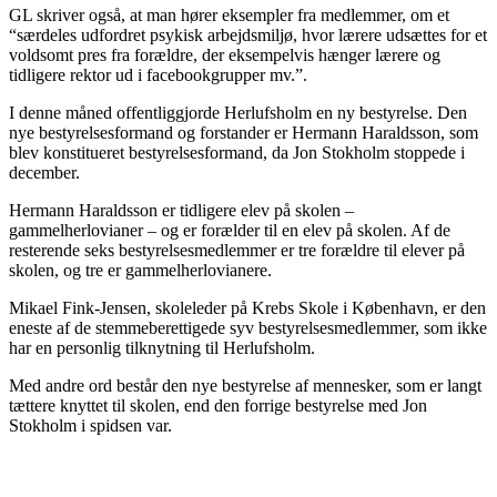
GL skriver også, at man hører eksempler fra medlemmer, om et
“særdeles udfordret psykisk arbejdsmiljø, hvor lærere udsættes for et
voldsomt pres fra forældre, der eksempelvis hænger lærere og
tidligere rektor ud i facebookgrupper mv.”.
I denne måned offentliggjorde Herlufsholm en ny bestyrelse. Den
nye bestyrelsesformand og forstander er Hermann Haraldsson, som
blev konstitueret bestyrelsesformand, da Jon Stokholm stoppede i
december.
Hermann Haraldsson er tidligere elev på skolen –
gammelherlovianer – og er forælder til en elev på skolen. Af de
resterende seks bestyrelsesmedlemmer er tre forældre til elever på
skolen, og tre er gammelherlovianere.
Mikael Fink-Jensen, skoleleder på Krebs Skole i København, er den
eneste af de stemmeberettigede syv bestyrelsesmedlemmer, som ikke
har en personlig tilknytning til Herlufsholm.
Med andre ord består den nye bestyrelse af mennesker, som er langt
tættere knyttet til skolen, end den forrige bestyrelse med Jon
Stokholm i spidsen var.