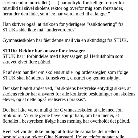
skolen end mindretallet (…..) har udtrykt forskellige former for
mistillid til såvel skolens rektor og overfor mig som forstander,
herunder den linje, som jeg har været med til at lægge.”
Han skriver også, at risikoen for yderligere “sanktionering” fra
STUKs side ikke må “undervurderes”.
Gymnasieskolen har fået denne mail via en aktindsigt fra STUK.
STUK: Rektor har ansvar for elevsager
STUK har i forbindelse med tilsynssagen på Herlufsholm som
skrevet givet flere påbud.
Et af dem handler om skolens studie- og ordensregler, som ifølge
STUK skal håndteres konsekvent, ensartet og gennemsigtigt.
Det sker blandt andet ved, “at skolens bestyrelse entydigt sikrer, at
skolens rektor har ansvaret for alle konkrete beslutninger om skolens
elever, og at dette også realiseres i praksis”.
Det har ikke været muligt for Gymnasieskolen at tale med Jon
Stokholm. Vi ville gerne have spurgt ham, om han mener, at
flertallet i bestyrelsen ifølge hans mening har overholdt det påbud.
Reelt set var det ikke muligt at fortsætte samarbejdet mellem
bestyrelsen og rektor Gitte Nørgaard. Ifølge telefonnotatet ville