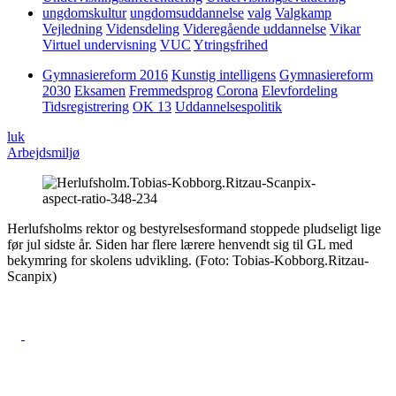
ungdomskultur
ungdomsuddannelse
valg
Valgkamp
Vejledning
Vidensdeling
Videregående uddannelse
Vikar
Virtuel undervisning
VUC
Ytringsfrihed
Gymnasiereform 2016
Kunstig intelligens
Gymnasiereform
2030
Eksamen
Fremmedsprog
Corona
Elevfordeling
Tidsregistrering
OK 13
Uddannelsespolitik
luk
Arbejdsmiljø
Herlufsholms rektor og bestyrelsesformand stoppede pludseligt lige
før jul sidste år. Siden har flere lærere henvendt sig til GL med
bekymring for skolens udvikling. (Foto: Tobias-Kobborg.Ritzau-
Scanpix)