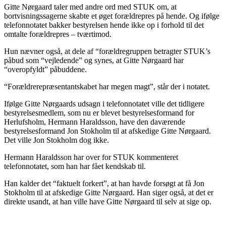
Gitte Nørgaard taler med andre ord med STUK om, at
bortvisningssagerne skabte et øget forældrepres på hende. Og ifølge
telefonnotatet bakker bestyrelsen hende ikke op i forhold til det
omtalte forældrepres – tværtimod.
Hun nævner også, at dele af “forældregruppen betragter STUK’s
påbud som “vejledende” og synes, at Gitte Nørgaard har
“overopfyldt” påbuddene.
“Forældrerepræsentantskabet har megen magt”, står der i notatet.
Ifølge Gitte Nørgaards udsagn i telefonnotatet ville det tidligere
bestyrelsesmedlem, som nu er blevet bestyrelsesformand for
Herlufsholm, Hermann Haraldsson, have den daværende
bestyrelsesformand Jon Stokholm til at afskedige Gitte Nørgaard.
Det ville Jon Stokholm dog ikke.
Hermann Haraldsson har over for STUK kommenteret
telefonnotatet, som han har fået kendskab til.
Han kalder det “faktuelt forkert”, at han havde forsøgt at få Jon
Stokholm til at afskedige Gitte Nørgaard. Han siger også, at det er
direkte usandt, at han ville have Gitte Nørgaard til selv at sige op.