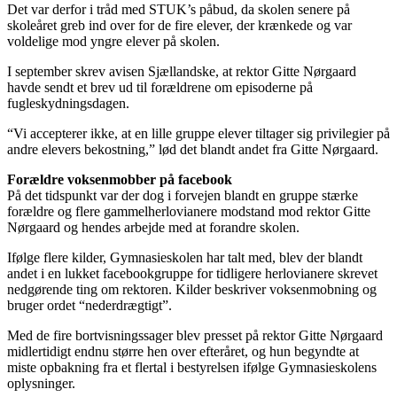
Det var derfor i tråd med STUK’s påbud, da skolen senere på
skoleåret greb ind over for de fire elever, der krænkede og var
voldelige mod yngre elever på skolen.
I september skrev avisen Sjællandske, at rektor Gitte Nørgaard
havde sendt et brev ud til forældrene om episoderne på
fugleskydningsdagen.
“Vi accepterer ikke, at en lille gruppe elever tiltager sig privilegier på
andre elevers bekostning,” lød det blandt andet fra Gitte Nørgaard.
Forældre voksenmobber på facebook
På det tidspunkt var der dog i forvejen blandt en gruppe stærke
forældre og flere gammelherlovianere modstand mod rektor Gitte
Nørgaard og hendes arbejde med at forandre skolen.
Ifølge flere kilder, Gymnasieskolen har talt med, blev der blandt
andet i en lukket facebookgruppe for tidligere herlovianere skrevet
nedgørende ting om rektoren. Kilder beskriver voksenmobning og
bruger ordet “nederdrægtigt”.
Med de fire bortvisningssager blev presset på rektor Gitte Nørgaard
midlertidigt endnu større hen over efteråret, og hun begyndte at
miste opbakning fra et flertal i bestyrelsen ifølge Gymnasieskolens
oplysninger.