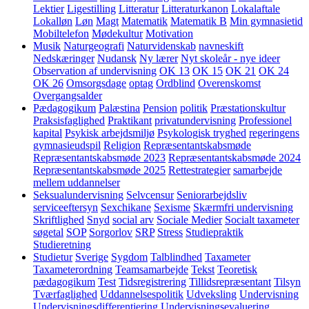
Lektier
Ligestilling
Litteratur
Litteraturkanon
Lokalaftale
Lokalløn
Løn
Magt
Matematik
Matematik B
Min gymnasietid
Mobiltelefon
Mødekultur
Motivation
Musik
Naturgeografi
Naturvidenskab
navneskift
Nedskæringer
Nudansk
Ny lærer
Nyt skoleår - nye ideer
Observation af undervisning
OK 13
OK 15
OK 21
OK 24
OK 26
Omsorgsdage
optag
Ordblind
Overenskomst
Overgangsalder
Pædagogikum
Palæstina
Pension
politik
Præstationskultur
Praksisfaglighed
Praktikant
privatundervisning
Professionel
kapital
Psykisk arbejdsmiljø
Psykologisk tryghed
regeringens
gymnasieudspil
Religion
Repræsentantskabsmøde
Repræsentantskabsmøde 2023
Repræsentantskabsmøde 2024
Repræsentantskabsmøde 2025
Rettestrategier
samarbejde
mellem uddannelser
Seksualundervisning
Selvcensur
Seniorarbejdsliv
serviceeftersyn
Sexchikane
Sexisme
Skærmfri undervisning
Skriftlighed
Snyd
social arv
Sociale Medier
Socialt taxameter
søgetal
SOP
Sorgorlov
SRP
Stress
Studiepraktik
Studieretning
Studietur
Sverige
Sygdom
Talblindhed
Taxameter
Taxameterordning
Teamsamarbejde
Tekst
Teoretisk
pædagogikum
Test
Tidsregistrering
Tillidsrepræsentant
Tilsyn
Tværfaglighed
Uddannelsespolitik
Udveksling
Undervisning
Undervisningsdifferentiering
Undervisningsevaluering