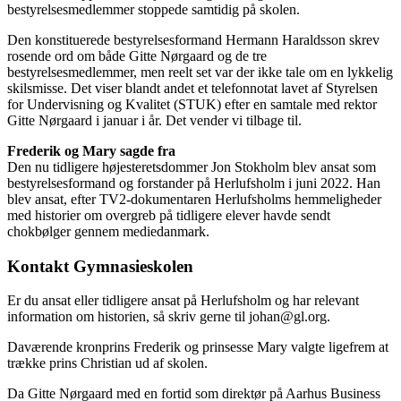
bestyrelsesmedlemmer stoppede samtidig på skolen.
Den konstituerede bestyrelsesformand Hermann Haraldsson skrev
rosende ord om både Gitte Nørgaard og de tre
bestyrelsesmedlemmer, men reelt set var der ikke tale om en lykkelig
skilsmisse. Det viser blandt andet et telefonnotat lavet af Styrelsen
for Undervisning og Kvalitet (STUK) efter en samtale med rektor
Gitte Nørgaard i januar i år. Det vender vi tilbage til.
Frederik og Mary sagde fra
Den nu tidligere højesteretsdommer Jon Stokholm blev ansat som
bestyrelsesformand og forstander på Herlufsholm i juni 2022. Han
blev ansat, efter TV2-dokumentaren Herlufsholms hemmeligheder
med historier om overgreb på tidligere elever havde sendt
chokbølger gennem mediedanmark.
Kontakt Gymnasieskolen
Er du ansat eller tidligere ansat på Herlufsholm og har relevant
information om historien, så skriv gerne til johan@gl.org.
Daværende kronprins Frederik og prinsesse Mary valgte ligefrem at
trække prins Christian ud af skolen.
Da Gitte Nørgaard med en fortid som direktør på Aarhus Business