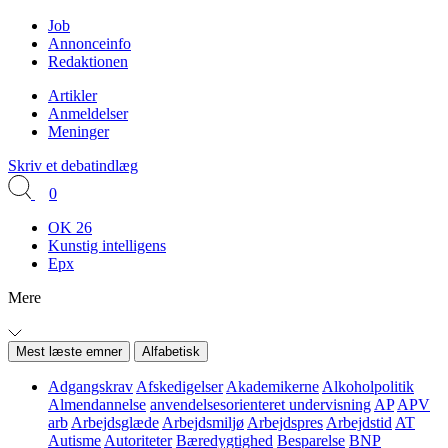
Job
Annonceinfo
Redaktionen
Artikler
Anmeldelser
Meninger
Skriv et debatindlæg
0
OK 26
Kunstig intelligens
Epx
Mere
Mest læste emner
Alfabetisk
Adgangskrav
Afskedigelser
Akademikerne
Alkoholpolitik
Almendannelse
anvendelsesorienteret undervisning
AP
APV
arb
Arbejdsglæde
Arbejdsmiljø
Arbejdspres
Arbejdstid
AT
Autisme
Autoriteter
Bæredygtighed
Besparelse
BNP