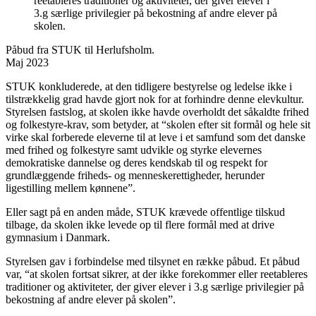
reetableres traditioner og aktiviteter, der giver elever i
3.g særlige privilegier på bekostning af andre elever på
skolen.
Påbud fra STUK til Herlufsholm.
Maj 2023
STUK konkluderede, at den tidligere bestyrelse og ledelse ikke i
tilstrækkelig grad havde gjort nok for at forhindre denne elevkultur.
Styrelsen fastslog, at skolen ikke havde overholdt det såkaldte frihed
og folkestyre-krav, som betyder, at “skolen efter sit formål og hele sit
virke skal forberede eleverne til at leve i et samfund som det danske
med frihed og folkestyre samt udvikle og styrke elevernes
demokratiske dannelse og deres kendskab til og respekt for
grundlæggende friheds- og menneskerettigheder, herunder
ligestilling mellem kønnene”.
Eller sagt på en anden måde, STUK krævede offentlige tilskud
tilbage, da skolen ikke levede op til flere formål med at drive
gymnasium i Danmark.
Styrelsen gav i forbindelse med tilsynet en række påbud. Et påbud
var, “at skolen fortsat sikrer, at der ikke forekommer eller reetableres
traditioner og aktiviteter, der giver elever i 3.g særlige privilegier på
bekostning af andre elever på skolen”.