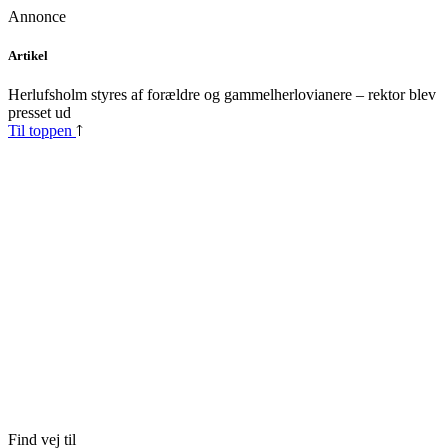
Annonce
Skip
Artikel
to
content
Herlufsholm styres af forældre og gammelherlovianere – rektor blev
presset ud
Til toppen
Find vej til