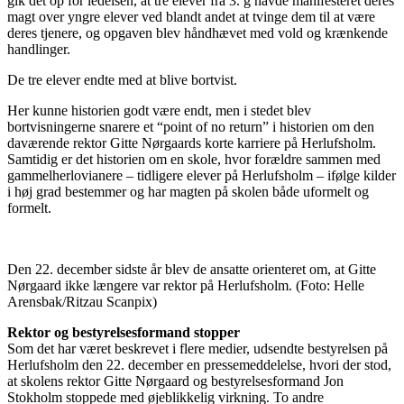
gik det op for ledelsen, at tre elever fra 3. g havde manifesteret deres
magt over yngre elever ved blandt andet at tvinge dem til at være
deres tjenere, og opgaven blev håndhævet med vold og krænkende
handlinger.
De tre elever endte med at blive bortvist.
Her kunne historien godt være endt, men i stedet blev
bortvisningerne snarere et “point of no return” i historien om den
daværende rektor Gitte Nørgaards korte karriere på Herlufsholm.
Samtidig er det historien om en skole, hvor forældre sammen med
gammelherlovianere – tidligere elever på Herlufsholm – ifølge kilder
i høj grad bestemmer og har magten på skolen både uformelt og
formelt.
Den 22. december sidste år blev de ansatte orienteret om, at Gitte
Nørgaard ikke længere var rektor på Herlufsholm. (Foto: Helle
Arensbak/Ritzau Scanpix)
Rektor og bestyrelsesformand stopper
Som det har været beskrevet i flere medier, udsendte bestyrelsen på
Herlufsholm den 22. december en pressemeddelelse, hvori der stod,
at skolens rektor Gitte Nørgaard og bestyrelsesformand Jon
Stokholm stoppede med øjeblikkelig virkning. To andre