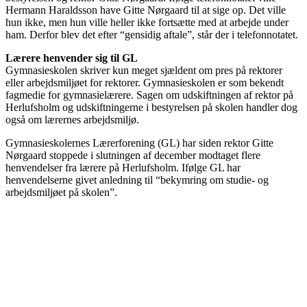
Hermann Haraldsson have Gitte Nørgaard til at sige op. Det ville
hun ikke, men hun ville heller ikke fortsætte med at arbejde under
ham. Derfor blev det efter “gensidig aftale”, står der i telefonnotatet.
Lærere henvender sig til GL
Gymnasieskolen skriver kun meget sjældent om pres på rektorer
eller arbejdsmiljøet for rektorer. Gymnasieskolen er som bekendt
fagmedie for gymnasielærere. Sagen om udskiftningen af rektor på
Herlufsholm og udskiftningerne i bestyrelsen på skolen handler dog
også om lærernes arbejdsmiljø.
Gymnasieskolernes Lærerforening (GL) har siden rektor Gitte
Nørgaard stoppede i slutningen af december modtaget flere
henvendelser fra lærere på Herlufsholm. Ifølge GL har
henvendelserne givet anledning til “bekymring om studie- og
arbejdsmiljøet på skolen”.