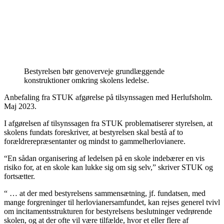
Bestyrelsen bør genoverveje grundlæggende
konstruktioner omkring skolens ledelse.
Anbefaling fra STUK afgørelse på tilsynssagen med Herlufsholm.
Maj 2023.
I afgørelsen af tilsynssagen fra STUK problematiserer styrelsen, at
skolens fundats foreskriver, at bestyrelsen skal bestå af to
forældrerepræsentanter og mindst to gammelherlovianere.
“En sådan organisering af ledelsen på en skole indebærer en vis
risiko for, at en skole kan lukke sig om sig selv,” skriver STUK og
fortsætter.
“ … at der med bestyrelsens sammensætning, jf. fundatsen, med
mange forgreninger til herlovianersamfundet, kan rejses generel tvivl
om incitamentsstrukturen for bestyrelsens beslutninger vedrørende
skolen, og at der ofte vil være tilfælde, hvor et eller flere af