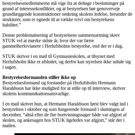
bestyrelsesmedlemmerne må vige fra at deltage i beslutninger på
grund af interessekonflikter, og at bestyrelsen bør genoverveje
grundlæggende konstruktioner omkring skolens ledelse, herunder de
strukturer, som er egnede til at vække tvivl om bestyrelsens
habilitet.”
Denne problematisering af bestyrelsens sammensætning skrev
STUK vel at mærke sidste år, hvor der var færre
gammelherlovianere i Herlufsholms bestyrelse, end der er i dag.
STUK skriver i en mail til Gymnasieskolen, at tilsynet med
Herlufsholm ikke er afsluttet, og derfor kan styrelsen ikke udtale sig
i sagen.
Bestyrelsesformanden stiller ikke op
Bestyrelsesformand og forstander på Herlufsholm Hermann
Haraldsson har ikke mulighed for at stille op til interview, skriver
skolens kommunikationsansvarlige.
I en mail skriver hun, at Hermann Haraldsson først blev valgt ind i
bestyrelsen i oktober og som fungerende formand i slutningen af
december, “altså efter de fire bortvisningssager både var afgjort af
skolen, og ankesagen hos STUK ligeledes var afgjort,” står der i
mailen.