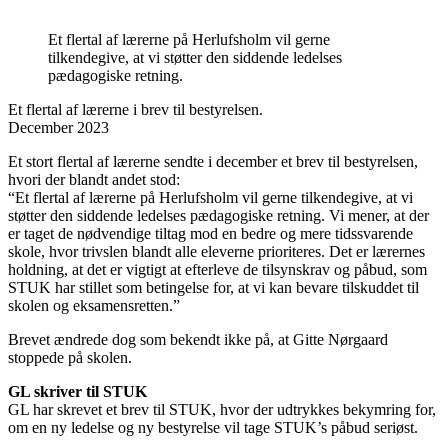
Et flertal af lærerne på Herlufsholm vil gerne
tilkendegive, at vi støtter den siddende ledelses
pædagogiske retning.
Et flertal af lærerne i brev til bestyrelsen.
December 2023
Et stort flertal af lærerne sendte i december et brev til bestyrelsen,
hvori der blandt andet stod:
“Et flertal af lærerne på Herlufsholm vil gerne tilkendegive, at vi
støtter den siddende ledelses pædagogiske retning. Vi mener, at der
er taget de nødvendige tiltag mod en bedre og mere tidssvarende
skole, hvor trivslen blandt alle eleverne prioriteres. Det er lærernes
holdning, at det er vigtigt at efterleve de tilsynskrav og påbud, som
STUK har stillet som betingelse for, at vi kan bevare tilskuddet til
skolen og eksamensretten.”
Brevet ændrede dog som bekendt ikke på, at Gitte Nørgaard
stoppede på skolen.
GL skriver til STUK
GL har skrevet et brev til STUK, hvor der udtrykkes bekymring for,
om en ny ledelse og ny bestyrelse vil tage STUK’s påbud seriøst.