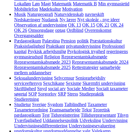
Lokalløn
Løn
Magt
Matematik
Matematik B
Min gymnasietid
Mobiltelefon
Mødekultur
Motivation
Musik
Naturgeografi
Naturvidenskab
navneskift
Nedskæringer
Nudansk
Ny lærer
Nyt skoleår - nye ideer
Observation af undervisning
OK 13
OK 15
OK 21
OK 24
OK 26
Omsorgsdage
optag
Ordblind
Overenskomst
Overgangsalder
Pædagogikum
Palæstina
Pension
politik
Præstationskultur
Praksisfaglighed
Praktikant
privatundervisning
Professionel
kapital
Psykisk arbejdsmiljø
Psykologisk tryghed
regeringens
gymnasieudspil
Religion
Repræsentantskabsmøde
Repræsentantskabsmøde 2023
Repræsentantskabsmøde 2024
Repræsentantskabsmøde 2025
Rettestrategier
samarbejde
mellem uddannelser
Seksualundervisning
Selvcensur
Seniorarbejdsliv
serviceeftersyn
Sexchikane
Sexisme
Skærmfri undervisning
Skriftlighed
Snyd
social arv
Sociale Medier
Socialt taxameter
søgetal
SOP
Sorgorlov
SRP
Stress
Studiepraktik
Studieretning
Studietur
Sverige
Sygdom
Talblindhed
Taxameter
Taxameterordning
Teamsamarbejde
Tekst
Teoretisk
pædagogikum
Test
Tidsregistrering
Tillidsrepræsentant
Tilsyn
Tværfaglighed
Uddannelsespolitik
Udveksling
Undervisning
Undervisningsdifferentiering
Undervisningsevaluering
ungdomskultur
ungdomsuddannelse
valg
Valgkamp