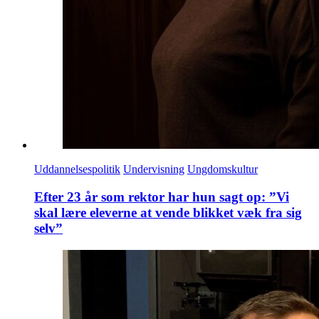
Uddannelsespolitik
Undervisning
Ungdomskultur
Efter 23 år som rektor har hun sagt op: ”Vi
skal lære eleverne at vende blikket væk fra sig
selv”