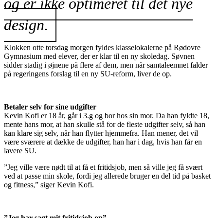
og er ikke optimeret til det nye
design.
Klokken otte torsdag morgen fyldes klasselokalerne på Rødovre
Gymnasium med elever, der er klar til en ny skoledag. Søvnen
sidder stadig i øjnene på flere af dem, men når samtaleemnet falder
på regeringens forslag til en ny SU-reform, liver de op.
Betaler selv for sine udgifter
Kevin Kofi er 18 år, går i 3.g og bor hos sin mor. Da han fyldte 18,
mente hans mor, at han skulle stå for de fleste udgifter selv, så han
kan klare sig selv, når han flytter hjemmefra. Han mener, det vil
være sværere at dække de udgifter, han har i dag, hvis han får en
lavere SU.
”Jeg ville være nødt til at få et fritidsjob, men så ville jeg få svært
ved at passe min skole, fordi jeg allerede bruger en del tid på basket
og fitness,” siger Kevin Kofi.
”Jeg har sagt mit fritidsjob op”