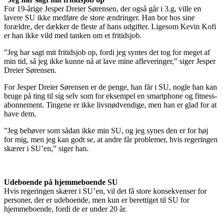
For 19-årige Jesper Dreier Sørensen, der også går i 3.g, ville en
lavere SU ikke medføre de store ændringer. Han bor hos sine
forældre, der dækker de fleste af hans udgifter. Ligesom Kevin Kofi
er han ikke vild med tanken om et fritidsjob.
”Jeg har sagt mit fritidsjob op, fordi jeg syntes det tog for meget af
min tid, så jeg ikke kunne nå at lave mine afleveringer,” siger Jesper
Dreier Sørensen.
For Jesper Dreier Sørensen er de penge, han får i SU, nogle han kan
bruge på ting til sig selv som for eksempel en smartphone og fitness-
abonnement. Tingene er ikke livsnødvendige, men han er glad for at
have dem.
”Jeg behøver som sådan ikke min SU, og jeg synes den er for høj
for mig, men jeg kan godt se, at andre får problemer, hvis regeringen
skærer i SU’en,” siger han.
Udeboende på hjemmeboende SU
Hvis regeringen skærer i SU’en, vil det få store konsekvenser for
personer, der er udeboende, men kun er berettiget til SU for
hjemmeboende, fordi de er under 20 år.