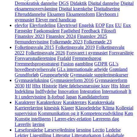
Demokratisk dannelse
DGS
Didaktik
Digital dannelse
Digital
eksamensovervågning
Digital krænkelse
Digitalisering
Efteruddannelse
Eksamen
Eksamensform
Elevboom i
gymnasiet
Elever med handicap
elevfor
Elevfordeling
Elevtrivsel
Engelsk
EOP
Epx
EU
Eux
Fængsler
Fagkonsulent
Faglighed
Feedback
Filosofi
Finanslov 2023
Finanslov 2024
Finanslov 2025
fjernundervisning
Folkemøde 2023
Folkemøde 23
Folketingsvalg 2015
Folketingsvalg 2019
Folketingsvalg
2022
Folketingsvalg 2026
Forsvaret i gymnasiet
Forsvarslinje
Forsvarsstudieretning
Frafald
Fremmedsprog
Fremmedsprogsstrategi
Fusion
gambling
GDPR
GL's
hovedbestyrelsesvalg
GLs internationale arbejde
Grønland
Grundforløb
Gruppearbejde
Gymnasiale suppleringskurser
Gymnasielukning
Gymnasiereform 2016
Gymnasiereform
2030
Hf
Hhx
Historie
Høje følelsesmæssige krav
Htx
Idræt
Indeklima
Indflydelse
Innovation
Integration
Internationalt
It
It i undervisning
It-forbud
Japan
Kandidatreform
Karakterer
Karakterkrav
Karakterræs
Karakterskala
Karrierelæring
kinesisk
Klager
Klasseledelse
Klima
Kollegial
supervision
Kommunikation og it
Kompetenceudvikling
Køn
Kunstig intelligens
l
Lærer-elev-relation
Lærerens dag
Lærerliv
læring
Læseforståelse
Læsevejledning
læsning
Lectio
Ledelse
Lektier
Ligestilling
Litteratur
Litteraturkanon
Lokalaftale