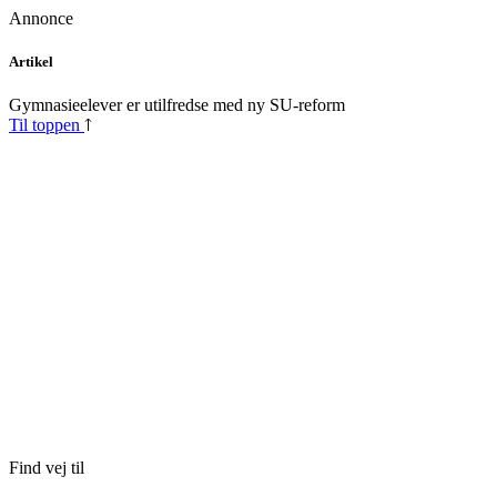
Annonce
Skip
Artikel
to
content
Gymnasieelever er utilfredse med ny SU-reform
Til toppen
Find vej til