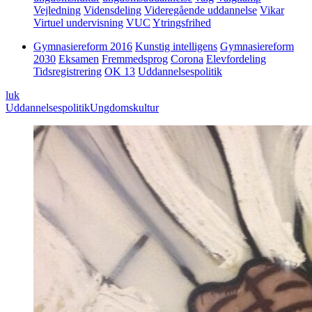
Vejledning
Vidensdeling
Videregående uddannelse
Vikar
Virtuel undervisning
VUC
Ytringsfrihed
Gymnasiereform 2016
Kunstig intelligens
Gymnasiereform
2030
Eksamen
Fremmedsprog
Corona
Elevfordeling
Tidsregistrering
OK 13
Uddannelsespolitik
luk
Uddannelsespolitik
Ungdomskultur