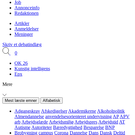
Job
Annonceinfo
Redaktionen
Artikler
Anmeldelser
Meninger
Skriv et debatindlæg
0
OK 26
Kunstig intelligens
Epx
Mere
Mest læste emner
Alfabetisk
Adgangskrav
Afskedigelser
Akademikerne
Alkoholpolitik
Almendannelse
anvendelsesorienteret undervisning
AP
APV
arb
Arbejdsglæde
Arbejdsmiljø
Arbejdspres
Arbejdstid
AT
Autisme
Autoriteter
Bæredygtighed
Besparelse
BNP
Brobygning
campus
Corona
Dannelse
Dans
Dansk
Deltid