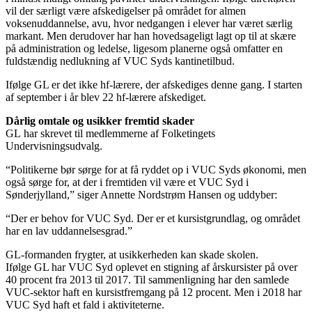
vil der særligt være afskedigelser på området for almen
voksenuddannelse, avu, hvor nedgangen i elever har været særlig
markant. Men derudover har han hovedsageligt lagt op til at skære
på administration og ledelse, ligesom planerne også omfatter en
fuldstændig nedlukning af VUC Syds kantinetilbud.
Ifølge GL er det ikke hf-lærere, der afskediges denne gang. I starten
af september i år blev 22 hf-lærere afskediget.
Dårlig omtale og usikker fremtid skader
GL har skrevet til medlemmerne af Folketingets
Undervisningsudvalg.
“Politikerne bør sørge for at få ryddet op i VUC Syds økonomi, men
også sørge for, at der i fremtiden vil være et VUC Syd i
Sønderjylland,” siger Annette Nordstrøm Hansen og uddyber:
“Der er behov for VUC Syd. Der er et kursistgrundlag, og området
har en lav uddannelsesgrad.”
GL-formanden frygter, at usikkerheden kan skade skolen.
Ifølge GL har VUC Syd oplevet en stigning af årskursister på over
40 procent fra 2013 til 2017. Til sammenligning har den samlede
VUC-sektor haft en kursistfremgang på 12 procent. Men i 2018 har
VUC Syd haft et fald i aktiviteterne.