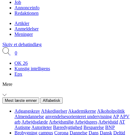
Job
Annonceinfo
Redaktionen
Artikler
Anmeldelser
Meninger
Skriv et debatindlæg
0
OK 26
Kunstig intelligens
Epx
Mere
Mest læste emner
Alfabetisk
Adgangskrav
Afskedigelser
Akademikerne
Alkoholpolitik
Almendannelse
anvendelsesorienteret undervisning
AP
APV
arb
Arbejdsglæde
Arbejdsmiljø
Arbejdspres
Arbejdstid
AT
Autisme
Autoriteter
Bæredygtighed
Besparelse
BNP
Brobygning
campus
Corona
Dannelse
Dans
Dansk
Deltid