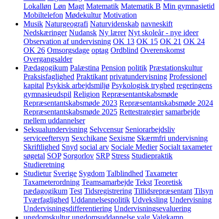
Lokalløn
Løn
Magt
Matematik
Matematik B
Min gymnasietid
Mobiltelefon
Mødekultur
Motivation
Musik
Naturgeografi
Naturvidenskab
navneskift
Nedskæringer
Nudansk
Ny lærer
Nyt skoleår - nye ideer
Observation af undervisning
OK 13
OK 15
OK 21
OK 24
OK 26
Omsorgsdage
optag
Ordblind
Overenskomst
Overgangsalder
Pædagogikum
Palæstina
Pension
politik
Præstationskultur
Praksisfaglighed
Praktikant
privatundervisning
Professionel
kapital
Psykisk arbejdsmiljø
Psykologisk tryghed
regeringens
gymnasieudspil
Religion
Repræsentantskabsmøde
Repræsentantskabsmøde 2023
Repræsentantskabsmøde 2024
Repræsentantskabsmøde 2025
Rettestrategier
samarbejde
mellem uddannelser
Seksualundervisning
Selvcensur
Seniorarbejdsliv
serviceeftersyn
Sexchikane
Sexisme
Skærmfri undervisning
Skriftlighed
Snyd
social arv
Sociale Medier
Socialt taxameter
søgetal
SOP
Sorgorlov
SRP
Stress
Studiepraktik
Studieretning
Studietur
Sverige
Sygdom
Talblindhed
Taxameter
Taxameterordning
Teamsamarbejde
Tekst
Teoretisk
pædagogikum
Test
Tidsregistrering
Tillidsrepræsentant
Tilsyn
Tværfaglighed
Uddannelsespolitik
Udveksling
Undervisning
Undervisningsdifferentiering
Undervisningsevaluering
ungdomskultur
ungdomsuddannelse
valg
Valgkamp