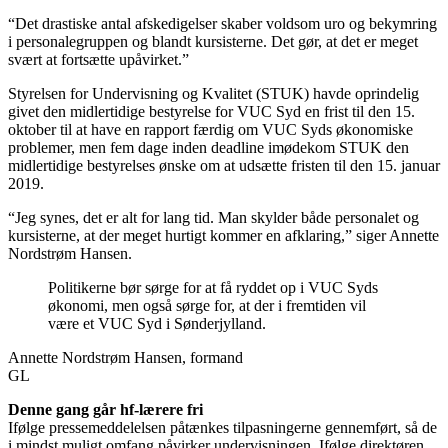
“Det drastiske antal afskedigelser skaber voldsom uro og bekymring
i personalegruppen og blandt kursisterne. Det gør, at det er meget
svært at fortsætte upåvirket.”
Styrelsen for Undervisning og Kvalitet (STUK) havde oprindelig
givet den midlertidige bestyrelse for VUC Syd en frist til den 15.
oktober til at have en rapport færdig om VUC Syds økonomiske
problemer, men fem dage inden deadline imødekom STUK den
midlertidige bestyrelses ønske om at udsætte fristen til den 15. januar
2019.
“Jeg synes, det er alt for lang tid. Man skylder både personalet og
kursisterne, at der meget hurtigt kommer en afklaring,” siger Annette
Nordstrøm Hansen.
Politikerne bør sørge for at få ryddet op i VUC Syds
økonomi, men også sørge for, at der i fremtiden vil
være et VUC Syd i Sønderjylland.
Annette Nordstrøm Hansen, formand
GL
Denne gang går hf-lærere fri
Ifølge pressemeddelelsen påtænkes tilpasningerne gennemført, så de
i mindst muligt omfang påvirker undervisningen. Ifølge direktøren