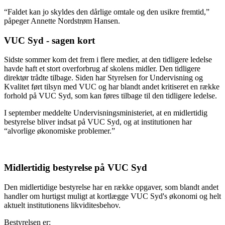
“Faldet kan jo skyldes den dårlige omtale og den usikre fremtid,”
påpeger Annette Nordstrøm Hansen.
VUC Syd - sagen kort
Sidste sommer kom det frem i flere medier, at den tidligere ledelse
havde haft et stort overforbrug af skolens midler. Den tidligere
direktør trådte tilbage. Siden har Styrelsen for Undervisning og
Kvalitet ført tilsyn med VUC og har blandt andet kritiseret en række
forhold på VUC Syd, som kan føres tilbage til den tidligere ledelse.
I september meddelte Undervisningsministeriet, at en midlertidig
bestyrelse bliver indsat på VUC Syd, og at institutionen har
“alvorlige økonomiske problemer.”
Midlertidig bestyrelse på VUC Syd
​​Den midlertidige bestyrelse har en række opgaver, som blandt andet
handler om hurtigst muligt at kortlægge VUC Syd's økonomi og helt
aktuelt institutionens likviditesbehov.
Bestyrelsen er: