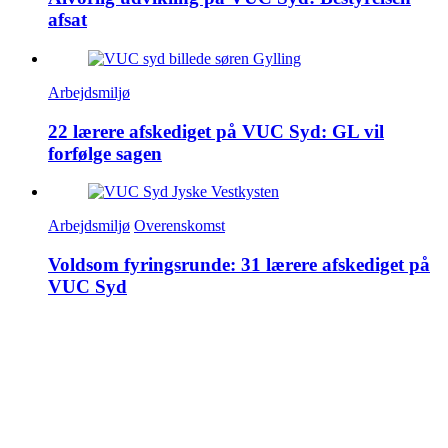
afsat
Arbejdsmiljø
22 lærere afskediget på VUC Syd: GL vil
forfølge sagen
Arbejdsmiljø
Overenskomst
Voldsom fyringsrunde: 31 lærere afskediget på
VUC Syd