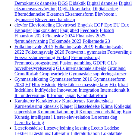
Demokratisk dannelse
DGS
Didaktik
Digital dannelse
Digital
eksamensovervågning
Digital krænkelse
Digitalisering
Efteruddannelse
Eksamen
Eksamensform
Elevboom i
gymnasiet
Elever med handicap
elevfor
Elevfordeling
Elevtrivsel
Engelsk
EOP
Epx
EU
Eux
Fængsler
Fagkonsulent
Faglighed
Feedback
Filosofi
Finanslov 2023
Finanslov 2024
Finanslov 2025
fjernundervisning
Folkemøde 2023
Folkemøde 23
Folketingsvalg 2015
Folketingsvalg 2019
Folketingsvalg
2022
Folketingsvalg 2026
Forsvaret i gymnasiet
Forsvarslinje
Forsvarsstudieretning
Frafald
Fremmedsprog
Fremmedsprogsstrategi
Fusion
gambling
GDPR
GL's
hovedbestyrelsesvalg
GLs internationale arbejde
Grønland
Grundforløb
Gruppearbejde
Gymnasiale suppleringskurser
Gymnasielukning
Gymnasiereform 2016
Gymnasiereform
2030
Hf
Hhx
Historie
Høje følelsesmæssige krav
Htx
Idræt
Indeklima
Indflydelse
Innovation
Integration
Internationalt
It
It i undervisning
It-forbud
Japan
Kandidatreform
Karakterer
Karakterkrav
Karakterræs
Karakterskala
Karrierelæring
kinesisk
Klager
Klasseledelse
Klima
Kollegial
supervision
Kommunikation og it
Kompetenceudvikling
Køn
Kunstig intelligens
l
Lærer-elev-relation
Lærerens dag
Lærerliv
læring
Læseforståelse
Læsevejledning
læsning
Lectio
Ledelse
Lektier
Ligestilling
Litteratur
Litteraturkanon
Lokalaftale