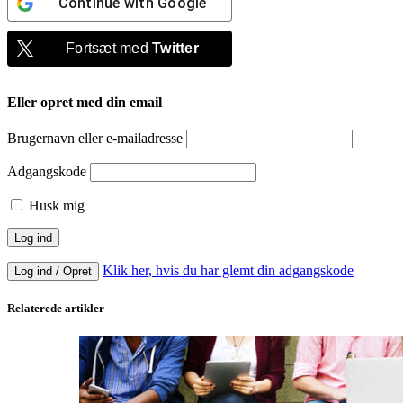
Continue with
Google
Fortsæt med
Twitter
Eller opret med din email
Brugernavn eller e-mailadresse
Adgangskode
Husk mig
Klik her, hvis du har glemt din adgangskode
Log ind / Opret
Relaterede artikler