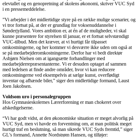
elevtallet og en genopretning af skolens økonomi, skriver VUC Syd
i en pressemeddelelse.
”Vi arbejder i det midlertidige styre på en række mulige scenarier, og
vi tror fortsat på, at der er grundlag for voksenuddannelse i
Sønderjylland. Vores ambition er, at én af de muligheder, vi skal
kunne præsentere for styrelsen til januar, er et fortsat selvstændigt
VUC-tilbud. Men det kræver, at vi hurtigt får tilpasset
omkostningerne, og her kommer vi desværre ikke uden om også at
se på medarbejderomkostningerne. Derfor har vi bedt direktør
Asbjørn Nielsen om at igangsætte forhandlinger med
medarbejderrepræsentanterne. Vi er desuden optaget af sammen
med ledelsen at finde andre områder, hvor vi kan reducere
omkostningerne ved eksempelvis at sælge kunst, overflødigt
inventar og afhænde biler,” siger den midlertidige formand, Laust
Joen Jakobsen.
Voldsom uro i personalegruppen
Hos Gymnasieskolernes Lærerforening er man chokeret over
afskedigelserne.
“Vi har godt vidst, at den økonomiske situation er meget alvorlig på
VUC Syd, men vi havde en forventning om, at man politisk meget
hurtigt traf en beslutning, så man sikrede VUC Syds fremtid,” siger
GL’s formand, Annette Nordstrøm Hansen, og tilføjer: