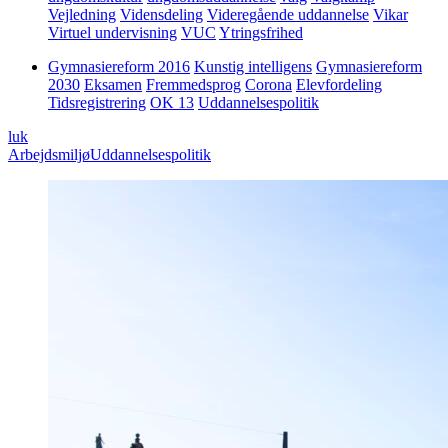
Vejledning
Vidensdeling
Videregående uddannelse
Vikar
Virtuel undervisning
VUC
Ytringsfrihed
Gymnasiereform 2016
Kunstig intelligens
Gymnasiereform
2030
Eksamen
Fremmedsprog
Corona
Elevfordeling
Tidsregistrering
OK 13
Uddannelsespolitik
luk
Arbejdsmiljø
Uddannelsespolitik