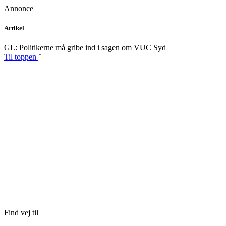
Annonce
Skip
Artikel
to
content
GL: Politikerne må gribe ind i sagen om VUC Syd
Til toppen
Find vej til