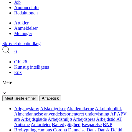
Job
Annonceinfo
Redaktionen
Artikler
Anmeldelser
Meninger
Skriv et debatindlæg
0
OK 26
Kunstig intelligens
Epx
Mere
Mest læste emner
Alfabetisk
Adgangskrav
Afskedigelser
Akademikerne
Alkoholpolitik
Almendannelse
anvendelsesorienteret undervisning
AP
APV
arb
Arbejdsglæde
Arbejdsmiljø
Arbejdspres
Arbejdstid
AT
Autisme
Autoriteter
Bæredygtighed
Besparelse
BNP
Brobygning
campus
Corona
Dannelse
Dans
Dansk
Deltid