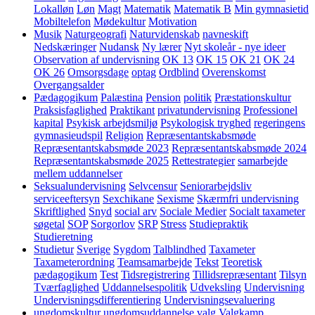
Lokalløn
Løn
Magt
Matematik
Matematik B
Min gymnasietid
Mobiltelefon
Mødekultur
Motivation
Musik
Naturgeografi
Naturvidenskab
navneskift
Nedskæringer
Nudansk
Ny lærer
Nyt skoleår - nye ideer
Observation af undervisning
OK 13
OK 15
OK 21
OK 24
OK 26
Omsorgsdage
optag
Ordblind
Overenskomst
Overgangsalder
Pædagogikum
Palæstina
Pension
politik
Præstationskultur
Praksisfaglighed
Praktikant
privatundervisning
Professionel
kapital
Psykisk arbejdsmiljø
Psykologisk tryghed
regeringens
gymnasieudspil
Religion
Repræsentantskabsmøde
Repræsentantskabsmøde 2023
Repræsentantskabsmøde 2024
Repræsentantskabsmøde 2025
Rettestrategier
samarbejde
mellem uddannelser
Seksualundervisning
Selvcensur
Seniorarbejdsliv
serviceeftersyn
Sexchikane
Sexisme
Skærmfri undervisning
Skriftlighed
Snyd
social arv
Sociale Medier
Socialt taxameter
søgetal
SOP
Sorgorlov
SRP
Stress
Studiepraktik
Studieretning
Studietur
Sverige
Sygdom
Talblindhed
Taxameter
Taxameterordning
Teamsamarbejde
Tekst
Teoretisk
pædagogikum
Test
Tidsregistrering
Tillidsrepræsentant
Tilsyn
Tværfaglighed
Uddannelsespolitik
Udveksling
Undervisning
Undervisningsdifferentiering
Undervisningsevaluering
ungdomskultur
ungdomsuddannelse
valg
Valgkamp