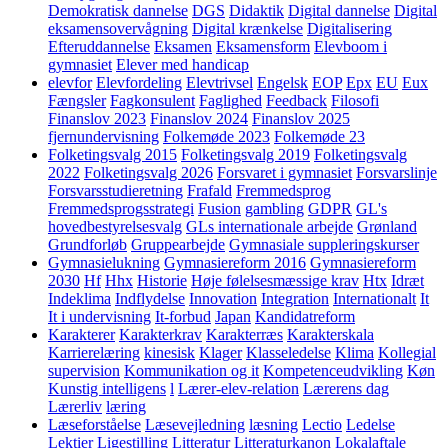
Demokratisk dannelse
DGS
Didaktik
Digital dannelse
Digital
eksamensovervågning
Digital krænkelse
Digitalisering
Efteruddannelse
Eksamen
Eksamensform
Elevboom i
gymnasiet
Elever med handicap
elevfor
Elevfordeling
Elevtrivsel
Engelsk
EOP
Epx
EU
Eux
Fængsler
Fagkonsulent
Faglighed
Feedback
Filosofi
Finanslov 2023
Finanslov 2024
Finanslov 2025
fjernundervisning
Folkemøde 2023
Folkemøde 23
Folketingsvalg 2015
Folketingsvalg 2019
Folketingsvalg
2022
Folketingsvalg 2026
Forsvaret i gymnasiet
Forsvarslinje
Forsvarsstudieretning
Frafald
Fremmedsprog
Fremmedsprogsstrategi
Fusion
gambling
GDPR
GL's
hovedbestyrelsesvalg
GLs internationale arbejde
Grønland
Grundforløb
Gruppearbejde
Gymnasiale suppleringskurser
Gymnasielukning
Gymnasiereform 2016
Gymnasiereform
2030
Hf
Hhx
Historie
Høje følelsesmæssige krav
Htx
Idræt
Indeklima
Indflydelse
Innovation
Integration
Internationalt
It
It i undervisning
It-forbud
Japan
Kandidatreform
Karakterer
Karakterkrav
Karakterræs
Karakterskala
Karrierelæring
kinesisk
Klager
Klasseledelse
Klima
Kollegial
supervision
Kommunikation og it
Kompetenceudvikling
Køn
Kunstig intelligens
l
Lærer-elev-relation
Lærerens dag
Lærerliv
læring
Læseforståelse
Læsevejledning
læsning
Lectio
Ledelse
Lektier
Ligestilling
Litteratur
Litteraturkanon
Lokalaftale