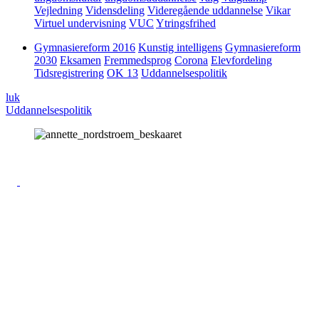
Vejledning
Vidensdeling
Videregående uddannelse
Vikar
Virtuel undervisning
VUC
Ytringsfrihed
Gymnasiereform 2016
Kunstig intelligens
Gymnasiereform
2030
Eksamen
Fremmedsprog
Corona
Elevfordeling
Tidsregistrering
OK 13
Uddannelsespolitik
luk
Uddannelsespolitik