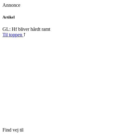
Annonce
Skip
Artikel
to
content
GL: Hf bliver hårdt ramt
Til toppen
Find vej til