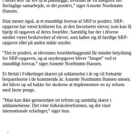
i stedet selv får lov til at planlægge, hvordan de vil integrere det
flerfaglige samarbejde, er det positivt,” siger Annette Nordstrøm
Hansen.
Hun mener også, at et mundtligt forsvar af SRP er positivt. SRP-
opgaven har været kritiseret for, at den favoriserer elever, som kan få
hjælp til opgaven af deres forældre. Samtidig har der i diverse
medier været beskrivelser af elever, som køber sig til færdige SRP-
opgaver eller på anden måde snyder.
”Det er positivt, at elevernes forældrebaggrund får mindre betydning
for SRP-opgaven, og at snydeopgaver bliver ”fanget” ved et
mundtligt forsvar,” siger Annette Nordstrøm Hansen.
Et flertal i Folketinget skærer på uddannelse i år og vil fortsætte
besparelserne i de kommende år. Annette Nordstrøm Hansen mener,
det bliver op ad bakke for skolerne at implementere en ny reform
med færre penge.
”Man kan ikke gennemføre en reform og samtidig skære i
uddannelserne. Det viste folkeskolereformen, og det viser
internationale erfaringer,” siger hun.