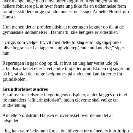
over mange unge med indvandrerbaggrund. Regeringen skulle
hellere fokusere på, at hver femte ung ikke får en uddannelse frem
for at ekskludere unge fra uddannelserne,” siger Annette Nordstrøm
Hansen.
Hun mener, det er problematisk, at regeringen lægger op til, at de
gymnasiale uddannelser i Danmark ikke længere er sidestillet.
”Unge, som vælger hf, vil med dette forslag som udgangspunkt
blive begrænset i at tage en lang videregående uddannelse,” siger
hun.
Regeringen lægger dog op til, at hvis en ung har været ude på
arbejdsmarkedet eller lavet andre ting efter grundskolen og søger ind
på hf, så skal den unge bedømmes på andet end karaktererne fra
grundskolen.
Grundforløbet ændres
En af overraskelserne i regeringens udspil er, at der lægges op til et
tre måneders ”afklaringsforløb”, inden eleverne skal vælge en
studieretning.
Annette Nordstrøm Hansen er overrasket over denne del af
udspillet.
”Jeg kan være bekymret for, at det bliver et tre måneders introforløb