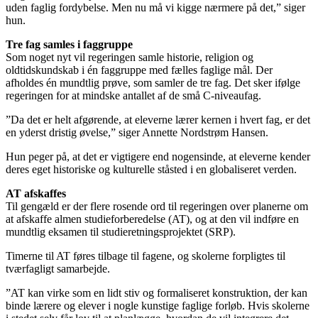
uden faglig fordybelse. Men nu må vi kigge nærmere på det,” siger
hun.
Tre fag samles i faggruppe
Som noget nyt vil regeringen samle historie, religion og
oldtidskundskab i én faggruppe med fælles faglige mål. Der
afholdes én mundtlig prøve, som samler de tre fag. Det sker ifølge
regeringen for at mindske antallet af de små C-niveaufag.
”Da det er helt afgørende, at eleverne lærer kernen i hvert fag, er det
en yderst dristig øvelse,” siger Annette Nordstrøm Hansen.
Hun peger på, at det er vigtigere end nogensinde, at eleverne kender
deres eget historiske og kulturelle ståsted i en globaliseret verden.
AT afskaffes
Til gengæld er der flere rosende ord til regeringen over planerne om
at afskaffe almen studieforberedelse (AT), og at den vil indføre en
mundtlig eksamen til studieretningsprojektet (SRP).
Timerne til AT føres tilbage til fagene, og skolerne forpligtes til
tværfagligt samarbejde.
”AT kan virke som en lidt stiv og formaliseret konstruktion, der kan
binde lærere og elever i nogle kunstige faglige forløb. Hvis skolerne