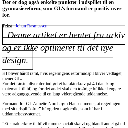
Der er dog også enkelte punkter i udspillet til en
gymnasiereform, som GL’s formand er positiv over
for.
Tekst_
Johan Rasmussen
Denne artikel er hentet fra arkiv
og er ikke optimeret til det nye
design.
Hf bliver hårdt ramt, hvis regeringens reformudspil bliver vedtaget,
mener GL.
For det første bliver der indført et karakterkrav på 4 i dansk og
matematik til hf, og for det andet skal den to-årige hf ikke længere
være adgangsgivende til en lang videregående uddannelse.
Formand for GL Annette Nordstrøm Hansen mener, at regeringen
med sit udspil ”ofrer” hf og den nøglerolle, som hf har i
uddannelsessystemet.
”Et karakterkrav til hf vil ramme socialt skævt og blandt andet gå ud