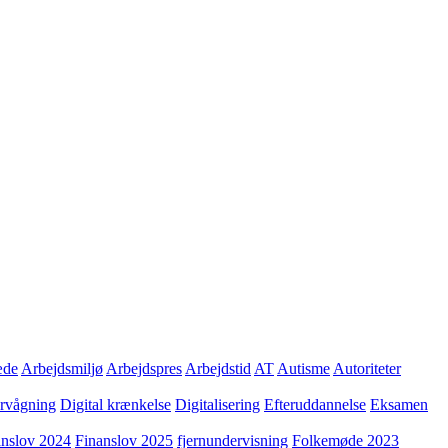
æde
Arbejdsmiljø
Arbejdspres
Arbejdstid
AT
Autisme
Autoriteter
ervågning
Digital krænkelse
Digitalisering
Efteruddannelse
Eksamen
anslov 2024
Finanslov 2025
fjernundervisning
Folkemøde 2023