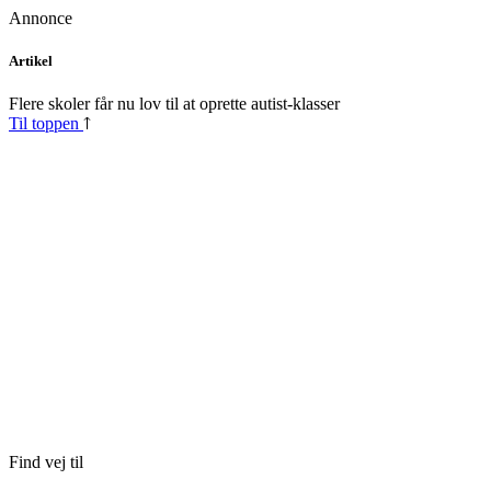
Annonce
Skip
Artikel
to
content
Flere skoler får nu lov til at oprette autist-klasser
Til toppen
Find vej til