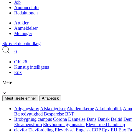
Job
Annonceinfo
Redaktionen
Artikler
Anmeldelser
Meninger
Skriv et debatindlæg
0
OK 26
Kunstig intelligens
Epx
Mere
Mest læste emner
Alfabetisk
Adgangskrav
Afskedigelser
Akademikerne
Alkoholpolitik
Alme
Bæredygtighed
Besparelse
BNP
Brobygning
campus
Corona
Dannelse
Dans
Dansk
Deltid
Demo
Eksamensform
Elevboom i gymnasiet
Elever med handicap
elevfor
Elevfordeling
Elevtrivsel
Engelsk
EOP
Epx
EU
Eux
Fæ