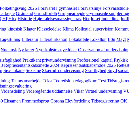
Folketingsvalg 2026
Forsvaret i gymnasiet
Forsvarslinje
Forsvarsstudie
 arbejde
Grønland
Grundforløb
Gruppearbejde
Gymnasiale supplering
0
Hf
Hhx
Historie
Høje følelsesmæssige krav
Htx
Idræt
Indeklima
Indf
ring
kinesisk
Klager
Klasseledelse
Klima
Kollegial supervision
Kommuni
Ligestilling
Litteratur
Litteraturkanon
Lokalaftale
Lokalløn
Løn
Magt
Nudansk
Ny lærer
Nyt skoleår - nye ideer
Observation af undervisnin
sisfaglighed
Praktikant
privatundervisning
Professionel kapital
Psykisk 
23
Repræsentantskabsmøde 2024
Repræsentantskabsmøde 2025
Rettest
yn
Sexchikane
Sexisme
Skærmfri undervisning
Skriftlighed
Snyd
social
dning
Teamsamarbejde
Tekst
Teoretisk pædagogikum
Test
Tidsregistre
isningsevaluering
Vidensdeling
Videregående uddannelse
Vikar
Virtuel undervisning
V
30
Eksamen
Fremmedsprog
Corona
Elevfordeling
Tidsregistrering
OK 