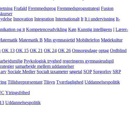
retning
Frafald
Fremmedsprog
Fremmedsprogsstrategi
Fusion
skurser
lydelse
Innovation
Integration
Internationalt
It
It i undervisning
It-
kation og it
Kompetenceudvikling
Køn
Kunstig intelligens
l
Lærer-
Matematik
Matematik B
Min gymnasietid
Mobiltelefon
Mødekultur
g
OK 13
OK 15
OK 21
OK 24
OK 26
Omsorgsdage
optag
Ordblind
arbejdsmiljø
Psykologisk tryghed
regeringens gymnasieudspil
rategier
samarbejde mellem uddannelser
 arv
Sociale Medier
Socialt taxameter
søgetal
SOP
Sorgorlov
SRP
ring
Tillidsrepræsentant
Tilsyn
Tværfaglighed
Uddannelsespolitik
UC
Ytringsfrihed
13
Uddannelsespolitik