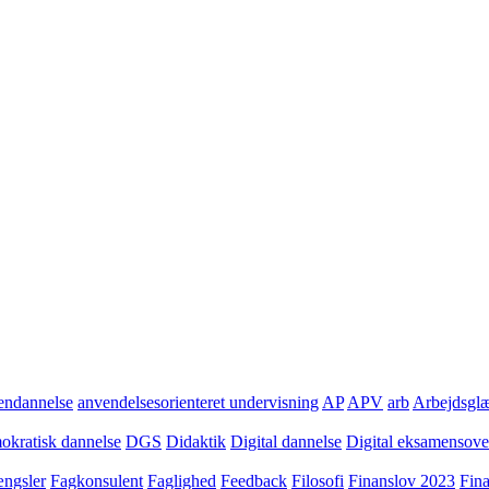
ndannelse
anvendelsesorienteret undervisning
AP
APV
arb
Arbejdsgl
kratisk dannelse
DGS
Didaktik
Digital dannelse
Digital eksamensov
ngsler
Fagkonsulent
Faglighed
Feedback
Filosofi
Finanslov 2023
Fin