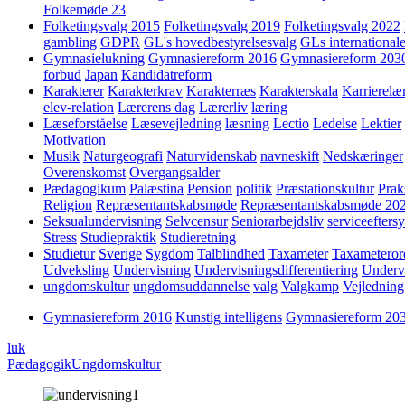
Folkemøde 23
Folketingsvalg 2015
Folketingsvalg 2019
Folketingsvalg 2022
gambling
GDPR
GL's hovedbestyrelsesvalg
GLs internationale
Gymnasielukning
Gymnasiereform 2016
Gymnasiereform 203
forbud
Japan
Kandidatreform
Karakterer
Karakterkrav
Karakterræs
Karakterskala
Karrierelæ
elev-relation
Lærerens dag
Lærerliv
læring
Læseforståelse
Læsevejledning
læsning
Lectio
Ledelse
Lektier
Motivation
Musik
Naturgeografi
Naturvidenskab
navneskift
Nedskæringer
Overenskomst
Overgangsalder
Pædagogikum
Palæstina
Pension
politik
Præstationskultur
Prak
Religion
Repræsentantskabsmøde
Repræsentantskabsmøde 20
Seksualundervisning
Selvcensur
Seniorarbejdsliv
serviceefters
Stress
Studiepraktik
Studieretning
Studietur
Sverige
Sygdom
Talblindhed
Taxameter
Taxameteror
Udveksling
Undervisning
Undervisningsdifferentiering
Underv
ungdomskultur
ungdomsuddannelse
valg
Valgkamp
Vejledning
Gymnasiereform 2016
Kunstig intelligens
Gymnasiereform 20
luk
Pædagogik
Ungdomskultur