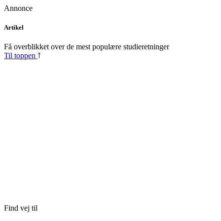
Annonce
Skip
Artikel
to
content
Få overblikket over de mest populære studieretninger
Til toppen
Find vej til