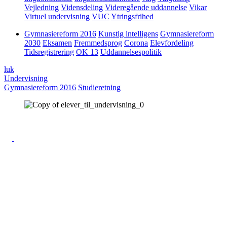
Vejledning
Vidensdeling
Videregående uddannelse
Vikar
Virtuel undervisning
VUC
Ytringsfrihed
Gymnasiereform 2016
Kunstig intelligens
Gymnasiereform
2030
Eksamen
Fremmedsprog
Corona
Elevfordeling
Tidsregistrering
OK 13
Uddannelsespolitik
luk
Undervisning
Gymnasiereform 2016
Studieretning