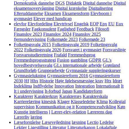
Demokratisk dannelse
DGS
Didaktik
Digital dannelse
Digital
eksamensovervågning
Digital krænkelse
Digitalisering
Efteruddannelse
Eksamen
Eksamensform
Elevboom i
gymnasiet
Elever med handicap
elevfor
Elevfordeling
Elevtrivsel
Engelsk
EOP
Epx
EU
Eux
Fængsler
Fagkonsulent
Faglighed
Feedback
Filosofi
Finanslov 2023
Finanslov 2024
Finanslov 2025
fjernundervisning
Folkemøde 2023
Folkemøde 23
Folketingsvalg 2015
Folketingsvalg 2019
Folketingsvalg
2022
Folketingsvalg 2026
Forsvaret i gymnasiet
Forsvarslinje
Forsvarsstudieretning
Frafald
Fremmedsprog
Fremmedsprogsstrategi
Fusion
gambling
GDPR
GL's
hovedbestyrelsesvalg
GLs internationale arbejde
Grønland
Grundforløb
Gruppearbejde
Gymnasiale suppleringskurser
Gymnasielukning
Gymnasiereform 2016
Gymnasiereform
2030
Hf
Hhx
Historie
Høje følelsesmæssige krav
Htx
Idræt
Indeklima
Indflydelse
Innovation
Integration
Internationalt
It
It i undervisning
It-forbud
Japan
Kandidatreform
Karakterer
Karakterkrav
Karakterræs
Karakterskala
Karrierelæring
kinesisk
Klager
Klasseledelse
Klima
Kollegial
supervision
Kommunikation og it
Kompetenceudvikling
Køn
Kunstig intelligens
l
Lærer-elev-relation
Lærerens dag
Lærerliv
læring
Læseforståelse
Læsevejledning
læsning
Lectio
Ledelse
Lektier
Ligestilling
Litteratur
Litteraturkanon
Lokalaftale