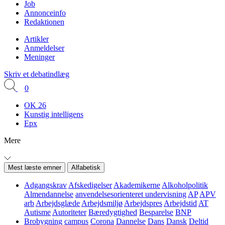
Job
Annonceinfo
Redaktionen
Artikler
Anmeldelser
Meninger
Skriv et debatindlæg
0
OK 26
Kunstig intelligens
Epx
Mere
Mest læste emner
Alfabetisk
Adgangskrav
Afskedigelser
Akademikerne
Alkoholpolitik
Almendannelse
anvendelsesorienteret undervisning
AP
APV
arb
Arbejdsglæde
Arbejdsmiljø
Arbejdspres
Arbejdstid
AT
Autisme
Autoriteter
Bæredygtighed
Besparelse
BNP
Brobygning
campus
Corona
Dannelse
Dans
Dansk
Deltid