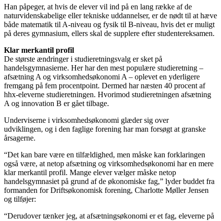
Han påpeger, at hvis de elever vil ind på en lang række af de
naturvidenskabelige eller tekniske uddannelser, er de nødt til at hæve
både matematik til A-niveau og fysik til B-niveau, hvis det er muligt
på deres gymnasium, ellers skal de supplere efter studentereksamen.
Klar merkantil profil
De største ændringer i studieretningsvalg er sket på
handelsgymnasierne. Her har den mest populære studieretning –
afsætning A og virksomhedsøkonomi A – oplevet en yderligere
fremgang på fem procentpoint. Dermed har næsten 40 procent af
hhx-eleverne studieretningen. Hvorimod studieretningen afsætning
A og innovation B er gået tilbage.
Underviserne i virksomhedsøkonomi glæder sig over
udviklingen, og i den faglige forening har man forsøgt at granske
årsagerne.
“Det kan bare være en tilfældighed, men måske kan forklaringen
også være, at netop afsætning og virksomhedsøkonomi har en mere
klar merkantil profil. Mange elever vælger måske netop
handelsgymnasiet på grund af de økonomiske fag,” lyder buddet fra
formanden for Driftsøkonomisk forening, Charlotte Møller Jensen
og tilføjer:
“Derudover tænker jeg, at afsætningsøkonomi er et fag, eleverne på