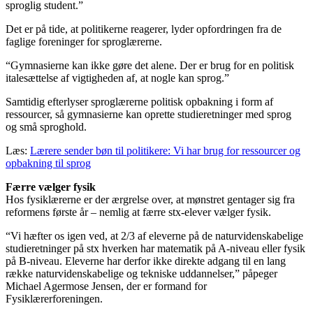
sproglig student.”
Det er på tide, at politikerne reagerer, lyder opfordringen fra de
faglige foreninger for sproglærerne.
“Gymnasierne kan ikke gøre det alene. Der er brug for en politisk
italesættelse af vigtigheden af, at nogle kan sprog.”
Samtidig efterlyser sproglærerne politisk opbakning i form af
ressourcer, så gymnasierne kan oprette studieretninger med sprog
og små sproghold.
Læs:
Lærere sender bøn til politikere: Vi har brug for ressourcer og
opbakning til sprog
Færre vælger fysik
Hos fysiklærerne er der ærgrelse over, at mønstret gentager sig fra
reformens første år – nemlig at færre stx-elever vælger fysik.
“Vi hæfter os igen ved, at 2/3 af eleverne på de naturvidenskabelige
studieretninger på stx hverken har matematik på A-niveau eller fysik
på B-niveau. Eleverne har derfor ikke direkte adgang til en lang
række naturvidenskabelige og tekniske uddannelser,” påpeger
Michael Agermose Jensen, der er formand for
Fysiklærerforeningen.