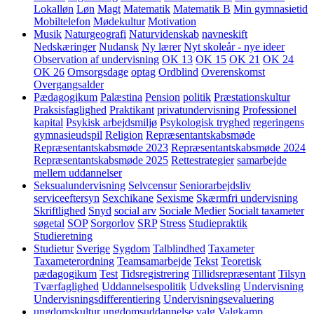
Lokalløn
Løn
Magt
Matematik
Matematik B
Min gymnasietid
Mobiltelefon
Mødekultur
Motivation
Musik
Naturgeografi
Naturvidenskab
navneskift
Nedskæringer
Nudansk
Ny lærer
Nyt skoleår - nye ideer
Observation af undervisning
OK 13
OK 15
OK 21
OK 24
OK 26
Omsorgsdage
optag
Ordblind
Overenskomst
Overgangsalder
Pædagogikum
Palæstina
Pension
politik
Præstationskultur
Praksisfaglighed
Praktikant
privatundervisning
Professionel
kapital
Psykisk arbejdsmiljø
Psykologisk tryghed
regeringens
gymnasieudspil
Religion
Repræsentantskabsmøde
Repræsentantskabsmøde 2023
Repræsentantskabsmøde 2024
Repræsentantskabsmøde 2025
Rettestrategier
samarbejde
mellem uddannelser
Seksualundervisning
Selvcensur
Seniorarbejdsliv
serviceeftersyn
Sexchikane
Sexisme
Skærmfri undervisning
Skriftlighed
Snyd
social arv
Sociale Medier
Socialt taxameter
søgetal
SOP
Sorgorlov
SRP
Stress
Studiepraktik
Studieretning
Studietur
Sverige
Sygdom
Talblindhed
Taxameter
Taxameterordning
Teamsamarbejde
Tekst
Teoretisk
pædagogikum
Test
Tidsregistrering
Tillidsrepræsentant
Tilsyn
Tværfaglighed
Uddannelsespolitik
Udveksling
Undervisning
Undervisningsdifferentiering
Undervisningsevaluering
ungdomskultur
ungdomsuddannelse
valg
Valgkamp