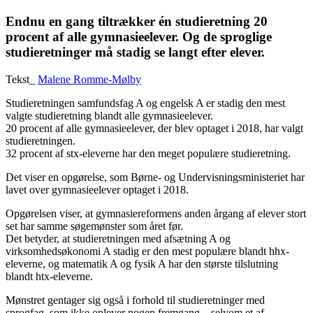
Endnu en gang tiltrækker én studieretning 20
procent af alle gymnasieelever. Og de sproglige
studieretninger må stadig se langt efter elever.
Tekst_
Malene Romme-Mølby
Studieretningen samfundsfag A og engelsk A er stadig den mest
valgte studieretning blandt alle gymnasieelever.
20 procent af alle gymnasieelever, der blev optaget i 2018, har valgt
studieretningen.
32 procent af stx-eleverne har den meget populære studieretning.
Det viser en opgørelse, som Børne- og Undervisningsministeriet har
lavet over gymnasieelever optaget i 2018.
Opgørelsen viser, at gymnasiereformens anden årgang af elever stort
set har samme søgemønster som året før.
Det betyder, at studieretningen med afsætning A og
virksomhedsøkonomi A stadig er den mest populære blandt hhx-
eleverne, og matematik A og fysik A har den største tilslutning
blandt htx-eleverne.
Mønstret gentager sig også i forhold til studieretninger med
sprogfag, som ikke oplever nogen fremgang – selvom et af