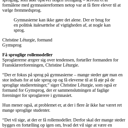
formålene med gymnasiereformen netop var at få flere elever til at
vælge fremmedsprog.
Gymnasierne kan ikke gøre det alene. Der er brug for
en politisk italesættelse af vigtigheden af, at nogle kan
sprog.
Christine Léturgie, formand
Gymsprog
Få sproglige rollemodeller
Sproglærerne ærgrer sig over tendensen, fortæller formanden for
Fransklærerforeningen, Christine Léturgie.
“Der er fokus på sprog på gymnasierne – mange steder gør man en
stor indsats for at tale sprog op og få eleverne til at få øje på de
sproglige studieretninger,” siger Christine Léturgie, som også er
formand for Gymsprog, der er sammenslutningen af faglige
foreninger for sproglærere i gymnasiet.
Hun mener også, at problemet er, at der i flere år ikke har været ret
mange sproglige studenter.
“Det vil sige, at der er få rollemodeller. Derfor skal der mange steder
bygges en fortælling op igen om, hvad det vil sige at være en