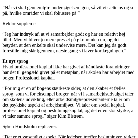
”Når vi skal gennemføre undersøgelsen igen, så vil vi sætte os og se
på, hvilke områder vi skal fokusere på.”
Rektor supplerer:
”Jeg har indtryk af, at vi samarbejder godt og har en relativt høj
tillid. Men vi bliver jo mere presset på økonomien nu, og det
betyder, at den enkelte skal undervise mere. Det kan jeg da godt
forestille mig slår igennem, næste gang vi laver kortlægningen.”
Et nyt sprog
Hvad professionel kapital ikke har givet af håndfaste forandringer,
har det til gengæld givet på et metaplan, når skolen har arbejdet med
bogen Professionel kapital.
”For mig er en af bogens stærkeste sider, at den skaber et fælles
sprog, som vi for eksempel bruger, når vi i samarbejdsudvalget taler
om skolens udvikling, eller arbejdsmiljørepræsentanterne taler om
det psykiske aspekt af arbejdsmiljøet. Vi taler om social kapital,
professionel kapital og beslutningskapital, og det er en stor styrke, at
vi taler samme sprog,” siger Kim Elstrøm.
Søren Hindsholm replicerer:
”Det er et væsentligt aspekt. Når ledelsen træffer beslutninger, virker