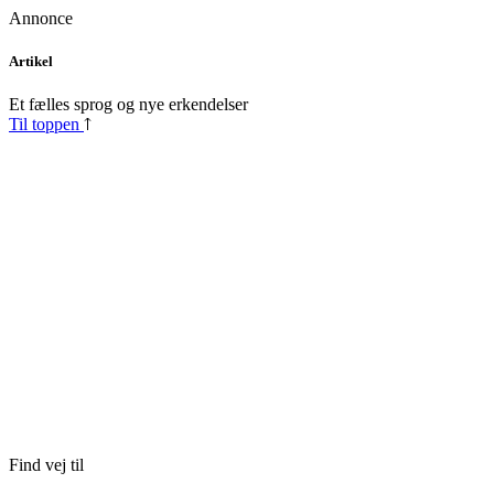
Annonce
Skip
Artikel
to
content
Et fælles sprog og nye erkendelser
Til toppen
Find vej til