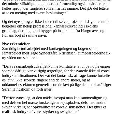
det mindre vilkårligt – og det er det formentligt også – når der er et
fælles sprog, der fungerer som en fælles ramme. Det gør det lettere
at se en mening med svære beslutninger.”
Og det nye sprog er ikke isoleret til selve projektet. I dag er centrale
begreber om netop professionel kapital skrevet ind i skolens
grundlag, der i høj grad bygger på inspiration fra Hargreaves og
Fullans bog af samme navn.
Nye erkendelser
Samtidig betød arbejdet med kortlægningen og bogen samt
samarbejdet med Tage Søndergård Kristensen, at medarbejderne fik
ny viden om sektoren.
”Da vi i samarbejdsudvalget kunne konstatere, at vi på nogle emner
scorede dårligt, var vi rigtig ærgerlige, for det svarede ikke til vores
indtryk af situationen. Dér var det fantastisk, at Tage kunne fortælle
os, at vi ikke scorede ringere end de andre skoler, og at
uddannelsessektoren generelt scorede lavt på lige den markør,” siger
Søren Hindsholm og fortsætter:
”Derfor synes jeg, at den måde, hvorpå man kan sammenligne sig
med dels en hel masse forskellige arbejdspladser, dels med andre
skoler, virkelig har opkvalificeret vores diskussioner. Det giver et
realistisk indtryk af vores styrker og svagheder.”