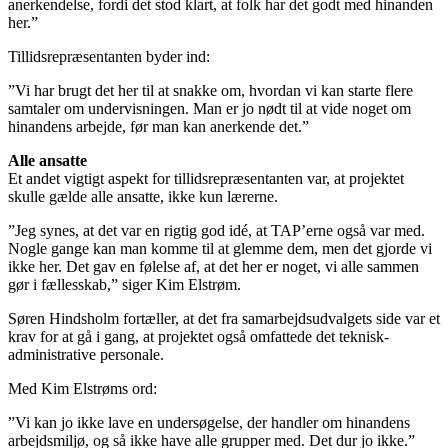
anerkendelse, fordi det stod klart, at folk har det godt med hinanden
her.”
Tillidsrepræsentanten byder ind:
”Vi har brugt det her til at snakke om, hvordan vi kan starte flere
samtaler om undervisningen. Man er jo nødt til at vide noget om
hinandens arbejde, før man kan anerkende det.”
Alle ansatte
Et andet vigtigt aspekt for tillidsrepræsentanten var, at projektet
skulle gælde alle ansatte, ikke kun lærerne.
”Jeg synes, at det var en rigtig god idé, at TAP’erne også var med.
Nogle gange kan man komme til at glemme dem, men det gjorde vi
ikke her. Det gav en følelse af, at det her er noget, vi alle sammen
gør i fællesskab,” siger Kim Elstrøm.
Søren Hindsholm fortæller, at det fra samarbejdsudvalgets side var et
krav for at gå i gang, at projektet også omfattede det teknisk-
administrative personale.
Med Kim Elstrøms ord:
”Vi kan jo ikke lave en undersøgelse, der handler om hinandens
arbejdsmiljø, og så ikke have alle grupper med. Det dur jo ikke.”