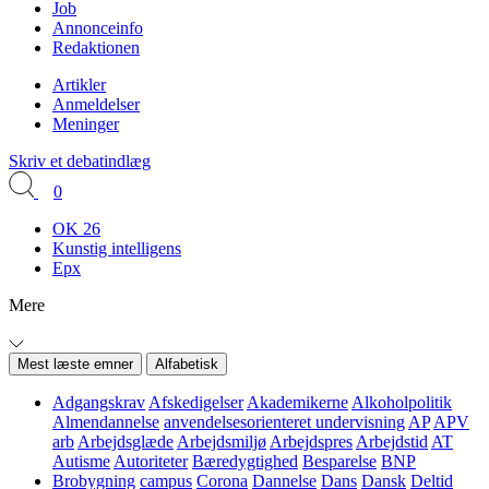
Job
Annonceinfo
Redaktionen
Artikler
Anmeldelser
Meninger
Skriv et debatindlæg
0
OK 26
Kunstig intelligens
Epx
Mere
Mest læste emner
Alfabetisk
Adgangskrav
Afskedigelser
Akademikerne
Alkoholpolitik
Almendannelse
anvendelsesorienteret undervisning
AP
APV
arb
Arbejdsglæde
Arbejdsmiljø
Arbejdspres
Arbejdstid
AT
Autisme
Autoriteter
Bæredygtighed
Besparelse
BNP
Brobygning
campus
Corona
Dannelse
Dans
Dansk
Deltid