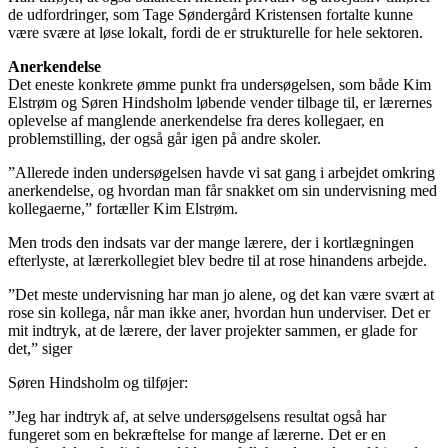
de udfordringer, som Tage Søndergård Kristensen fortalte kunne
være svære at løse lokalt, fordi de er strukturelle for hele sektoren.
Anerkendelse
Det eneste konkrete ømme punkt fra undersøgelsen, som både Kim
Elstrøm og Søren Hindsholm løbende vender tilbage til, er lærernes
oplevelse af manglende anerkendelse fra deres kollegaer, en
problemstilling, der også går igen på andre skoler.
”Allerede inden undersøgelsen havde vi sat gang i arbejdet omkring
anerkendelse, og hvordan man får snakket om sin undervisning med
kollegaerne,” fortæller Kim Elstrøm.
Men trods den indsats var der mange lærere, der i kortlægningen
efterlyste, at lærerkollegiet blev bedre til at rose hinandens arbejde.
”Det meste undervisning har man jo alene, og det kan være svært at
rose sin kollega, når man ikke aner, hvordan hun underviser. Det er
mit indtryk, at de lærere, der laver projekter sammen, er glade for
det,” siger
Søren Hindsholm og tilføjer:
”Jeg har indtryk af, at selve undersøgelsens resultat også har
fungeret som en bekræftelse for mange af lærerne. Det er en