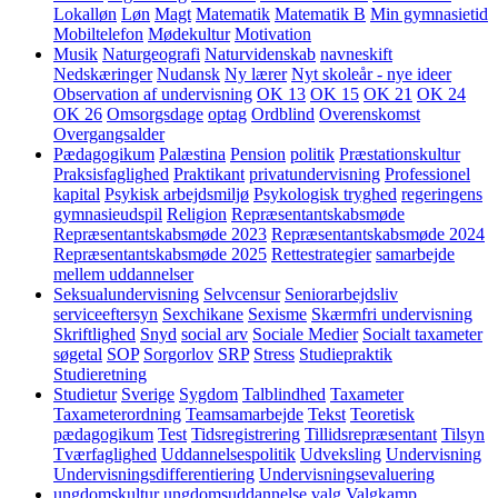
Lokalløn
Løn
Magt
Matematik
Matematik B
Min gymnasietid
Mobiltelefon
Mødekultur
Motivation
Musik
Naturgeografi
Naturvidenskab
navneskift
Nedskæringer
Nudansk
Ny lærer
Nyt skoleår - nye ideer
Observation af undervisning
OK 13
OK 15
OK 21
OK 24
OK 26
Omsorgsdage
optag
Ordblind
Overenskomst
Overgangsalder
Pædagogikum
Palæstina
Pension
politik
Præstationskultur
Praksisfaglighed
Praktikant
privatundervisning
Professionel
kapital
Psykisk arbejdsmiljø
Psykologisk tryghed
regeringens
gymnasieudspil
Religion
Repræsentantskabsmøde
Repræsentantskabsmøde 2023
Repræsentantskabsmøde 2024
Repræsentantskabsmøde 2025
Rettestrategier
samarbejde
mellem uddannelser
Seksualundervisning
Selvcensur
Seniorarbejdsliv
serviceeftersyn
Sexchikane
Sexisme
Skærmfri undervisning
Skriftlighed
Snyd
social arv
Sociale Medier
Socialt taxameter
søgetal
SOP
Sorgorlov
SRP
Stress
Studiepraktik
Studieretning
Studietur
Sverige
Sygdom
Talblindhed
Taxameter
Taxameterordning
Teamsamarbejde
Tekst
Teoretisk
pædagogikum
Test
Tidsregistrering
Tillidsrepræsentant
Tilsyn
Tværfaglighed
Uddannelsespolitik
Udveksling
Undervisning
Undervisningsdifferentiering
Undervisningsevaluering
ungdomskultur
ungdomsuddannelse
valg
Valgkamp