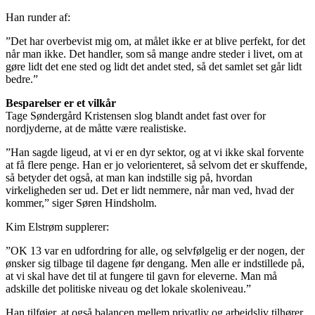
Han runder af:
”Det har overbevist mig om, at målet ikke er at blive perfekt, for det
når man ikke. Det handler, som så mange andre steder i livet, om at
gøre lidt det ene sted og lidt det andet sted, så det samlet set går lidt
bedre.”
Besparelser er et vilkår
Tage Søndergård Kristensen slog blandt andet fast over for
nordjyderne, at de måtte være realistiske.
”Han sagde ligeud, at vi er en dyr sektor, og at vi ikke skal forvente
at få flere penge. Han er jo velorienteret, så selvom det er skuffende,
så betyder det også, at man kan indstille sig på, hvordan
virkeligheden ser ud. Det er lidt nemmere, når man ved, hvad der
kommer,” siger Søren Hindsholm.
Kim Elstrøm supplerer:
”OK 13 var en udfordring for alle, og selvfølgelig er der nogen, der
ønsker sig tilbage til dagene før dengang. Men alle er indstillede på,
at vi skal have det til at fungere til gavn for eleverne. Man må
adskille det politiske niveau og det lokale skoleniveau.”
Han tilføjer, at også balancen mellem privatliv og arbejdsliv tilhører