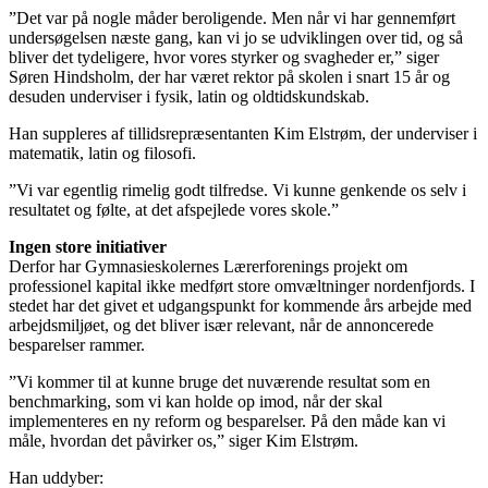
”Det var på nogle måder beroligende. Men når vi har gennemført
undersøgelsen næste gang, kan vi jo se udviklingen over tid, og så
bliver det tydeligere, hvor vores styrker og svagheder er,” siger
Søren Hindsholm, der har været rektor på skolen i snart 15 år og
desuden underviser i fysik, latin og oldtidskundskab.
Han suppleres af tillidsrepræsentanten Kim Elstrøm, der underviser i
matematik, latin og filosofi.
”Vi var egentlig rimelig godt tilfredse. Vi kunne genkende os selv i
resultatet og følte, at det afspejlede vores skole.”
Ingen store initiativer
Derfor har Gymnasieskolernes Lærerforenings projekt om
professionel kapital ikke medført store omvæltninger nordenfjords. I
stedet har det givet et udgangspunkt for kommende års arbejde med
arbejdsmiljøet, og det bliver især relevant, når de annoncerede
besparelser rammer.
”Vi kommer til at kunne bruge det nuværende resultat som en
benchmarking, som vi kan holde op imod, når der skal
implementeres en ny reform og besparelser. På den måde kan vi
måle, hvordan det påvirker os,” siger Kim Elstrøm.
Han uddyber: