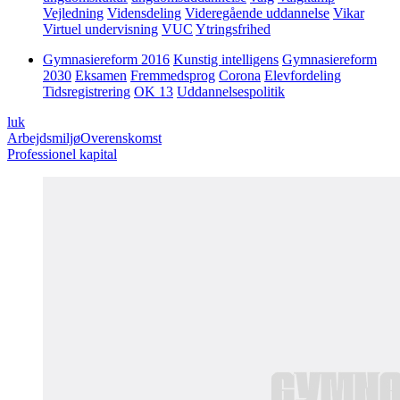
Vejledning
Vidensdeling
Videregående uddannelse
Vikar
Virtuel undervisning
VUC
Ytringsfrihed
Gymnasiereform 2016
Kunstig intelligens
Gymnasiereform
2030
Eksamen
Fremmedsprog
Corona
Elevfordeling
Tidsregistrering
OK 13
Uddannelsespolitik
luk
Arbejdsmiljø
Overenskomst
Professionel kapital