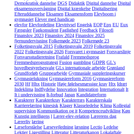
Demokratisk dannelse
DGS
Didaktik
Digital dannelse
Digital
eksamensovervågning
Digital krænkelse
Digitalisering
Efteruddannelse
Eksamen
Eksamensform
Elevboom i
gymnasiet
Elever med handicap
elevfor
Elevfordeling
Elevtrivsel
Engelsk
EOP
Epx
EU
Eux
Fængsler
Fagkonsulent
Faglighed
Feedback
Filosofi
Finanslov 2023
Finanslov 2024
Finanslov 2025
fjernundervisning
Folkemøde 2023
Folkemøde 23
Folketingsvalg 2015
Folketingsvalg 2019
Folketingsvalg
2022
Folketingsvalg 2026
Forsvaret i gymnasiet
Forsvarslinje
Forsvarsstudieretning
Frafald
Fremmedsprog
Fremmedsprogsstrategi
Fusion
gambling
GDPR
GL's
hovedbestyrelsesvalg
GLs internationale arbejde
Grønland
Grundforløb
Gruppearbejde
Gymnasiale suppleringskurser
Gymnasielukning
Gymnasiereform 2016
Gymnasiereform
2030
Hf
Hhx
Historie
Høje følelsesmæssige krav
Htx
Idræt
Indeklima
Indflydelse
Innovation
Integration
Internationalt
It
It i undervisning
It-forbud
Japan
Kandidatreform
Karakterer
Karakterkrav
Karakterræs
Karakterskala
Karrierelæring
kinesisk
Klager
Klasseledelse
Klima
Kollegial
supervision
Kommunikation og it
Kompetenceudvikling
Køn
Kunstig intelligens
l
Lærer-elev-relation
Lærerens dag
Lærerliv
læring
Læseforståelse
Læsevejledning
læsning
Lectio
Ledelse
Lektier
Ligestilling
Litteratur
Litteraturkanon
Lokalaftale