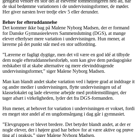
gengæld vender en stor del af eleverne tommelfingeren ned ad, når
de skal bedømme variationen i de undervisningsformer, de møder.
Her giver næsten hver tredje elev 5 eller derunder.
Behov for efteruddannelse
Det kommer ikke bag på Malene Nyborg Madsen, der er formand
for Danske Gymnasieelevers Sammenslutning (DGS), at mange
elever efterlyser mere variation i undervisningen. Hun mener, at
lærerne på det punkt står med en stor udfordring.
”Lærerne er fagligt dygtige, men det vil være en god idé at tilbyde
dem nogle efteruddannelsesforløb, som kan give dem pædagogiske
redskaber til at skabe alternative og mere elevinddragende
undervisningsformer,” siger Malene Nyborg Madsen.
Man kan blandt andet skabe variation ved i højere grad at inddrage it
og andre medier i undervisningen, flytte undervisningen ud af
klasselokalet og lade eleverne arbejde med problemstillinger, der
tager afsæt i virkeligheden, lyder det fra DGS-formanden.
Hun mener, at behovet for variation i undervisningen er vokset, fordi
en meget stor andel af en ungdomsårgang i dag går i gymnasiet.
”Elevgruppen er blevet bredere. Det betyder blandt andet, at der er
nogle elever, der i højere grad har behov for at være aktive og prøve
ting af i praksis,” siger Malene Nyborg Madsen.