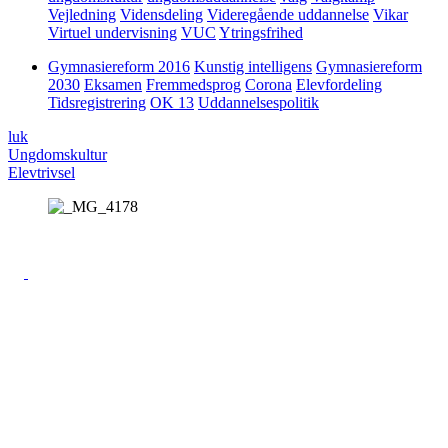
Vejledning
Vidensdeling
Videregående uddannelse
Vikar
Virtuel undervisning
VUC
Ytringsfrihed
Gymnasiereform 2016
Kunstig intelligens
Gymnasiereform
2030
Eksamen
Fremmedsprog
Corona
Elevfordeling
Tidsregistrering
OK 13
Uddannelsespolitik
luk
Ungdomskultur
Elevtrivsel