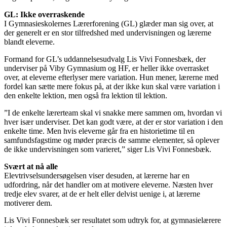
GL: Ikke overraskende
I Gymnasieskolernes Lærerforening (GL) glæder man sig over, at
der generelt er en stor tilfredshed med undervisningen og lærerne
blandt eleverne.
Formand for GL’s uddannelsesudvalg Lis Vivi Fonnesbæk, der
underviser på Viby Gymnasium og HF, er heller ikke overrasket
over, at eleverne efterlyser mere variation. Hun mener, lærerne med
fordel kan sætte mere fokus på, at der ikke kun skal være variation i
den enkelte lektion, men også fra lektion til lektion.
”I de enkelte lærerteam skal vi snakke mere sammen om, hvordan vi
hver især underviser. Det kan godt være, at der er stor variation i den
enkelte time. Men hvis eleverne går fra en historietime til en
samfundsfagstime og møder præcis de samme elementer, så oplever
de ikke undervisningen som varieret,” siger Lis Vivi Fonnesbæk.
Svært at nå alle
Elevtrivselsundersøgelsen viser desuden, at lærerne har en
udfordring, når det handler om at motivere eleverne. Næsten hver
tredje elev svarer, at de er helt eller delvist uenige i, at lærerne
motiverer dem.
Lis Vivi Fonnesbæk ser resultatet som udtryk for, at gymnasielærere