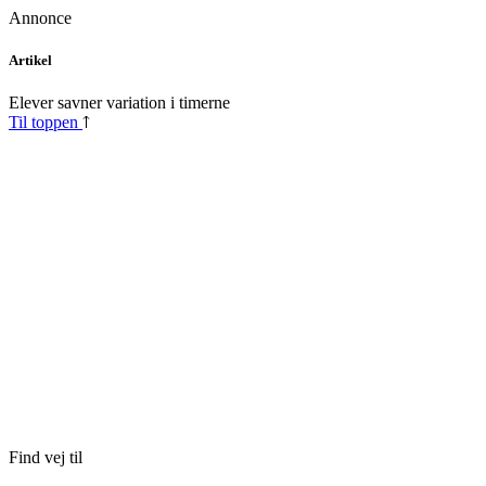
Annonce
Skip
Artikel
to
content
Elever savner variation i timerne
Til toppen
Find vej til