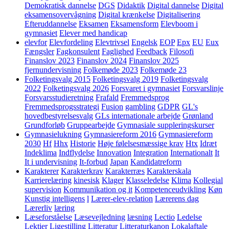
Demokratisk dannelse
DGS
Didaktik
Digital dannelse
Digital
eksamensovervågning
Digital krænkelse
Digitalisering
Efteruddannelse
Eksamen
Eksamensform
Elevboom i
gymnasiet
Elever med handicap
elevfor
Elevfordeling
Elevtrivsel
Engelsk
EOP
Epx
EU
Eux
Fængsler
Fagkonsulent
Faglighed
Feedback
Filosofi
Finanslov 2023
Finanslov 2024
Finanslov 2025
fjernundervisning
Folkemøde 2023
Folkemøde 23
Folketingsvalg 2015
Folketingsvalg 2019
Folketingsvalg
2022
Folketingsvalg 2026
Forsvaret i gymnasiet
Forsvarslinje
Forsvarsstudieretning
Frafald
Fremmedsprog
Fremmedsprogsstrategi
Fusion
gambling
GDPR
GL's
hovedbestyrelsesvalg
GLs internationale arbejde
Grønland
Grundforløb
Gruppearbejde
Gymnasiale suppleringskurser
Gymnasielukning
Gymnasiereform 2016
Gymnasiereform
2030
Hf
Hhx
Historie
Høje følelsesmæssige krav
Htx
Idræt
Indeklima
Indflydelse
Innovation
Integration
Internationalt
It
It i undervisning
It-forbud
Japan
Kandidatreform
Karakterer
Karakterkrav
Karakterræs
Karakterskala
Karrierelæring
kinesisk
Klager
Klasseledelse
Klima
Kollegial
supervision
Kommunikation og it
Kompetenceudvikling
Køn
Kunstig intelligens
l
Lærer-elev-relation
Lærerens dag
Lærerliv
læring
Læseforståelse
Læsevejledning
læsning
Lectio
Ledelse
Lektier
Ligestilling
Litteratur
Litteraturkanon
Lokalaftale