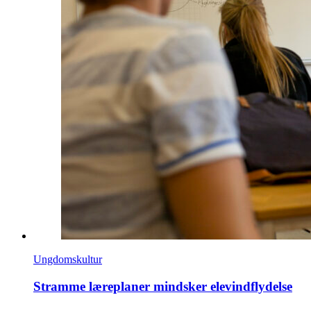
Ungdomskultur
Stramme læreplaner mindsker elevindflydelse