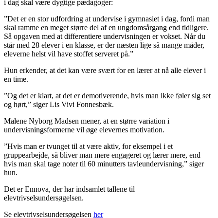
i dag skal være dygtige pædagoger:
”Det er en stor udfordring at undervise i gymnasiet i dag, fordi man
skal ramme en meget større del af en ungdomsårgang end tidligere.
Så opgaven med at differentiere undervisningen er vokset. Når du
står med 28 elever i en klasse, er der næsten lige så mange måder,
eleverne helst vil have stoffet serveret på.”
Hun erkender, at det kan være svært for en lærer at nå alle elever i
en time.
”Og det er klart, at det er demotiverende, hvis man ikke føler sig set
og hørt,” siger Lis Vivi Fonnesbæk.
Malene Nyborg Madsen mener, at en større variation i
undervisningsformerne vil øge elevernes motivation.
”Hvis man er tvunget til at være aktiv, for eksempel i et
gruppearbejde, så bliver man mere engageret og lærer mere, end
hvis man skal tage noter til 60 minutters tavleundervisning,” siger
hun.
Det er Ennova, der har indsamlet tallene til
elevtrivselsundersøgelsen.
Se elevtrivselsundersøgelsen
her