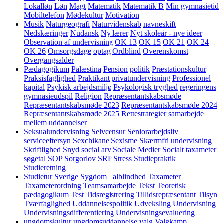
Lokalløn
Løn
Magt
Matematik
Matematik B
Min gymnasietid
Mobiltelefon
Mødekultur
Motivation
Musik
Naturgeografi
Naturvidenskab
navneskift
Nedskæringer
Nudansk
Ny lærer
Nyt skoleår - nye ideer
Observation af undervisning
OK 13
OK 15
OK 21
OK 24
OK 26
Omsorgsdage
optag
Ordblind
Overenskomst
Overgangsalder
Pædagogikum
Palæstina
Pension
politik
Præstationskultur
Praksisfaglighed
Praktikant
privatundervisning
Professionel
kapital
Psykisk arbejdsmiljø
Psykologisk tryghed
regeringens
gymnasieudspil
Religion
Repræsentantskabsmøde
Repræsentantskabsmøde 2023
Repræsentantskabsmøde 2024
Repræsentantskabsmøde 2025
Rettestrategier
samarbejde
mellem uddannelser
Seksualundervisning
Selvcensur
Seniorarbejdsliv
serviceeftersyn
Sexchikane
Sexisme
Skærmfri undervisning
Skriftlighed
Snyd
social arv
Sociale Medier
Socialt taxameter
søgetal
SOP
Sorgorlov
SRP
Stress
Studiepraktik
Studieretning
Studietur
Sverige
Sygdom
Talblindhed
Taxameter
Taxameterordning
Teamsamarbejde
Tekst
Teoretisk
pædagogikum
Test
Tidsregistrering
Tillidsrepræsentant
Tilsyn
Tværfaglighed
Uddannelsespolitik
Udveksling
Undervisning
Undervisningsdifferentiering
Undervisningsevaluering
ungdomskultur
ungdomsuddannelse
valg
Valgkamp