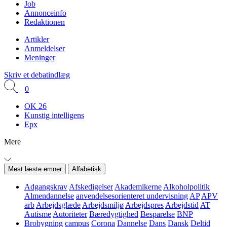
Job
Annonceinfo
Redaktionen
Artikler
Anmeldelser
Meninger
Skriv et debatindlæg
0
OK 26
Kunstig intelligens
Epx
Mere
Mest læste emner
Alfabetisk
Adgangskrav
Afskedigelser
Akademikerne
Alkoholpolitik
Almendannelse
anvendelsesorienteret undervisning
AP
APV
arb
Arbejdsglæde
Arbejdsmiljø
Arbejdspres
Arbejdstid
AT
Autisme
Autoriteter
Bæredygtighed
Besparelse
BNP
Brobygning
campus
Corona
Dannelse
Dans
Dansk
Deltid