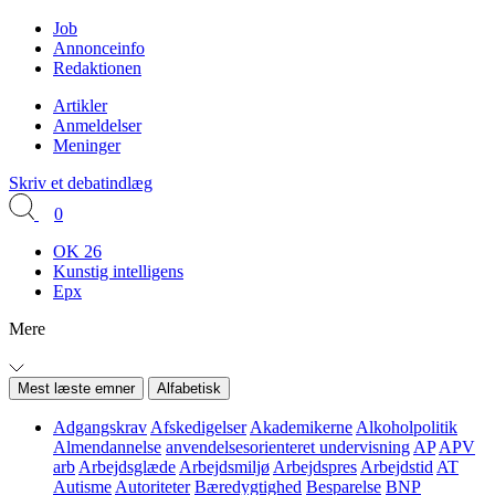
Job
Annonceinfo
Redaktionen
Artikler
Anmeldelser
Meninger
Skriv et debatindlæg
0
OK 26
Kunstig intelligens
Epx
Mere
Mest læste emner
Alfabetisk
Adgangskrav
Afskedigelser
Akademikerne
Alkoholpolitik
Almendannelse
anvendelsesorienteret undervisning
AP
APV
arb
Arbejdsglæde
Arbejdsmiljø
Arbejdspres
Arbejdstid
AT
Autisme
Autoriteter
Bæredygtighed
Besparelse
BNP