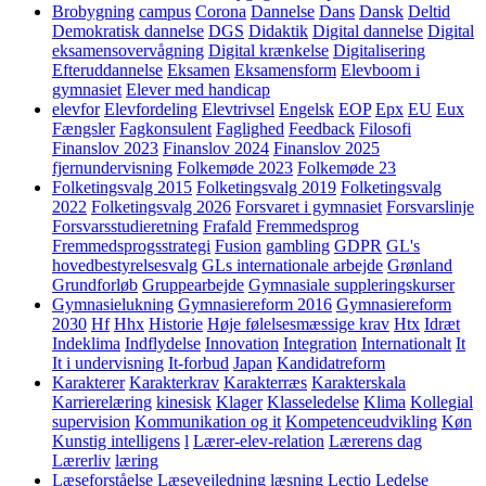
Brobygning
campus
Corona
Dannelse
Dans
Dansk
Deltid
Demokratisk dannelse
DGS
Didaktik
Digital dannelse
Digital
eksamensovervågning
Digital krænkelse
Digitalisering
Efteruddannelse
Eksamen
Eksamensform
Elevboom i
gymnasiet
Elever med handicap
elevfor
Elevfordeling
Elevtrivsel
Engelsk
EOP
Epx
EU
Eux
Fængsler
Fagkonsulent
Faglighed
Feedback
Filosofi
Finanslov 2023
Finanslov 2024
Finanslov 2025
fjernundervisning
Folkemøde 2023
Folkemøde 23
Folketingsvalg 2015
Folketingsvalg 2019
Folketingsvalg
2022
Folketingsvalg 2026
Forsvaret i gymnasiet
Forsvarslinje
Forsvarsstudieretning
Frafald
Fremmedsprog
Fremmedsprogsstrategi
Fusion
gambling
GDPR
GL's
hovedbestyrelsesvalg
GLs internationale arbejde
Grønland
Grundforløb
Gruppearbejde
Gymnasiale suppleringskurser
Gymnasielukning
Gymnasiereform 2016
Gymnasiereform
2030
Hf
Hhx
Historie
Høje følelsesmæssige krav
Htx
Idræt
Indeklima
Indflydelse
Innovation
Integration
Internationalt
It
It i undervisning
It-forbud
Japan
Kandidatreform
Karakterer
Karakterkrav
Karakterræs
Karakterskala
Karrierelæring
kinesisk
Klager
Klasseledelse
Klima
Kollegial
supervision
Kommunikation og it
Kompetenceudvikling
Køn
Kunstig intelligens
l
Lærer-elev-relation
Lærerens dag
Lærerliv
læring
Læseforståelse
Læsevejledning
læsning
Lectio
Ledelse