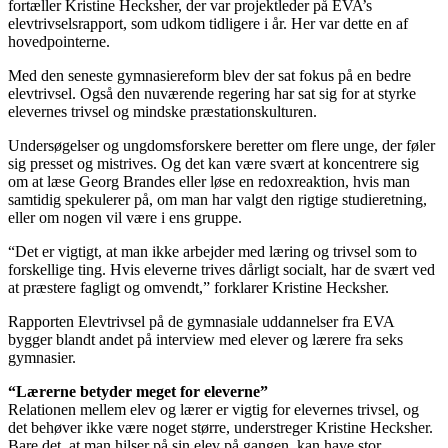
fortæller Kristine Hecksher, der var projektleder på EVA’s
elevtrivselsrapport, som udkom tidligere i år. Her var dette en af
hovedpointerne.
Med den seneste gymnasiereform blev der sat fokus på en bedre
elevtrivsel. Også den nuværende regering har sat sig for at styrke
elevernes trivsel og mindske præstationskulturen.
Undersøgelser og ungdomsforskere beretter om flere unge, der føler
sig presset og mistrives. Og det kan være svært at koncentrere sig
om at læse Georg Brandes eller løse en redoxreaktion, hvis man
samtidig spekulerer på, om man har valgt den rigtige studieretning,
eller om nogen vil være i ens gruppe.
“Det er vigtigt, at man ikke arbejder med læring og trivsel som to
forskellige ting. Hvis eleverne trives dårligt socialt, har de svært ved
at præstere fagligt og omvendt,” forklarer Kristine Hecksher.
Rapporten Elevtrivsel på de gymnasiale uddannelser fra EVA
bygger blandt andet på interview med elever og lærere fra seks
gymnasier.
“Lærerne betyder meget for eleverne”
Relationen mellem elev og lærer er vigtig for elevernes trivsel, og
det behøver ikke være noget større, understreger Kristine Hecksher.
Bare det, at man hilser på sin elev på gangen, kan have stor