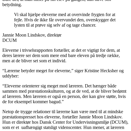
betydning.
Vi skal hjælpe eleverne med at overvinde frygten for at
fejle. Hvis de ikke får overvundet den, overskygger det
lysten til at prøve sig selv af og tage chancer.
Jannie Moon Lindskov, direktør
DCUM
Eleverne i trivselsrapporten fortæller, at det er vigtigt for dem, at
deres lærere ser dem som mere end bare eleven på tredje række,
men at de bliver set som et individ.
“Lærerne betyder meget for eleverne,” siger Kristine Hecksher og
uddyber:
“Eleverne orienterer sig meget mod læreren. Det hænger både
sammen med præstationskulturen, og at de ved, at de bliver bedømt
af læreren. Men læreren er også en person, der kan give støtte, hvis
de for eksempel kommer bagud.”
Netop de trygge relationer til lærerne kan være med til at mindske
præstationspresset hos eleverne, fortæller Jannie Moon Lindskov.
Hun er direktør hos Dansk Center for Undervisningsmiljø (DCUM),
som er et uafhængigt statsligt videnscenter. Hun mener, at læreren