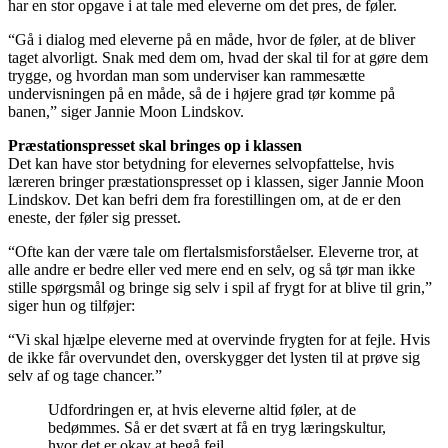
har en stor opgave i at tale med eleverne om det pres, de føler.
“Gå i dialog med eleverne på en måde, hvor de føler, at de bliver
taget alvorligt. Snak med dem om, hvad der skal til for at gøre dem
trygge, og hvordan man som underviser kan rammesætte
undervisningen på en måde, så de i højere grad tør komme på
banen,” siger Jannie Moon Lindskov.
Præstationspresset skal bringes op i klassen
Det kan have stor betydning for elevernes selvopfattelse, hvis
læreren bringer præstationspresset op i klassen, siger Jannie Moon
Lindskov. Det kan befri dem fra forestillingen om, at de er den
eneste, der føler sig presset.
“Ofte kan der være tale om flertalsmisforståelser. Eleverne tror, at
alle andre er bedre eller ved mere end en selv, og så tør man ikke
stille spørgsmål og bringe sig selv i spil af frygt for at blive til grin,”
siger hun og tilføjer:
“Vi skal hjælpe eleverne med at overvinde frygten for at fejle. Hvis
de ikke får overvundet den, overskygger det lysten til at prøve sig
selv af og tage chancer.”
Udfordringen er, at hvis eleverne altid føler, at de
bedømmes. Så er det svært at få en tryg læringskultur,
hvor det er okay at begå fejl.