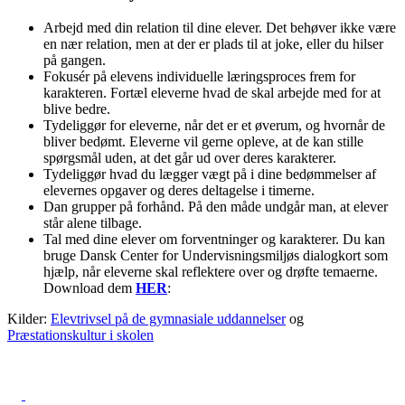
Arbejd med din relation til dine elever. Det behøver ikke være
en nær relation, men at der er plads til at joke, eller du hilser
på gangen.
Fokusér på elevens individuelle læringsproces frem for
karakteren. Fortæl eleverne hvad de skal arbejde med for at
blive bedre.
Tydeliggør for eleverne, når det er et øverum, og hvornår de
bliver bedømt. Eleverne vil gerne opleve, at de kan stille
spørgsmål uden, at det går ud over deres karakterer.
Tydeliggør hvad du lægger vægt på i dine bedømmelser af
elevernes opgaver og deres deltagelse i timerne.
Dan grupper på forhånd. På den måde undgår man, at elever
står alene tilbage.
Tal med dine elever om forventninger og karakterer. Du kan
bruge Dansk Center for Undervisningsmiljøs dialogkort som
hjælp, når eleverne skal reflektere over og drøfte temaerne.
Download dem
HER
:
Kilder:
Elevtrivsel på de gymnasiale uddannelser
og
Præstationskultur i skolen