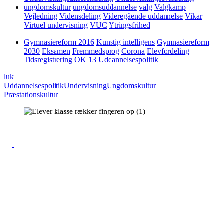
ungdomskultur
ungdomsuddannelse
valg
Valgkamp
Vejledning
Vidensdeling
Videregående uddannelse
Vikar
Virtuel undervisning
VUC
Ytringsfrihed
Gymnasiereform 2016
Kunstig intelligens
Gymnasiereform
2030
Eksamen
Fremmedsprog
Corona
Elevfordeling
Tidsregistrering
OK 13
Uddannelsespolitik
luk
Uddannelsespolitik
Undervisning
Ungdomskultur
Præstationskultur