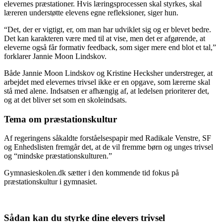
elevernes præstationer. Hvis læringsprocessen skal styrkes, skal
læreren understøtte elevens egne refleksioner, siger hun.
“Det, der er vigtigt, er, om man har udviklet sig og er blevet bedre.
Det kan karakteren være med til at vise, men det er afgørende, at
eleverne også får formativ feedback, som siger mere end blot et tal,”
forklarer Jannie Moon Lindskov.
Både Jannie Moon Lindskov og Kristine Hecksher understreger, at
arbejdet med elevernes trivsel ikke er en opgave, som lærerne skal
stå med alene. Indsatsen er afhængig af, at ledelsen prioriterer det,
og at det bliver set som en skoleindsats.
Tema om præstationskultur
Af regeringens såkaldte forståelsespapir med Radikale Venstre, SF
og Enhedslisten fremgår det, at de vil fremme børn og unges trivsel
og “mindske præstationskulturen.”
Gymnasieskolen.dk sætter i den kommende tid fokus på
præstationskultur i gymnasiet.
Sådan kan du styrke dine elevers trivsel