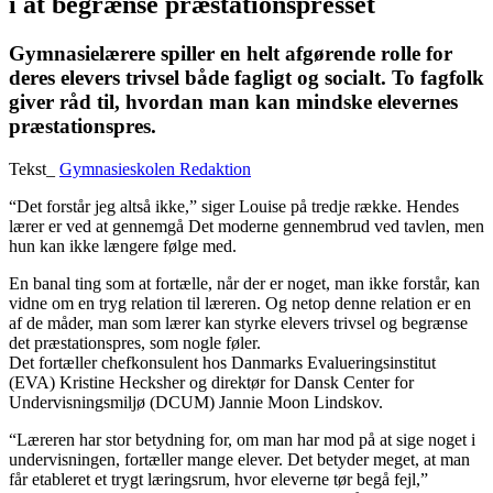
i at begrænse præstationspresset
Gymnasielærere spiller en helt afgørende rolle for
deres elevers trivsel både fagligt og socialt. To fagfolk
giver råd til, hvordan man kan mindske elevernes
præstationspres.
Tekst_
Gymnasieskolen Redaktion
“Det forstår jeg altså ikke,” siger Louise på tredje række. Hendes
lærer er ved at gennemgå Det moderne gennembrud ved tavlen, men
hun kan ikke længere følge med.
En banal ting som at fortælle, når der er noget, man ikke forstår, kan
vidne om en tryg relation til læreren. Og netop denne relation er en
af de måder, man som lærer kan styrke elevers trivsel og begrænse
det præstationspres, som nogle føler.
Det fortæller chefkonsulent hos Danmarks Evalueringsinstitut
(EVA) Kristine Hecksher og direktør for Dansk Center for
Undervisningsmiljø (DCUM) Jannie Moon Lindskov.
“Læreren har stor betydning for, om man har mod på at sige noget i
undervisningen, fortæller mange elever. Det betyder meget, at man
får etableret et trygt læringsrum, hvor eleverne tør begå fejl,”