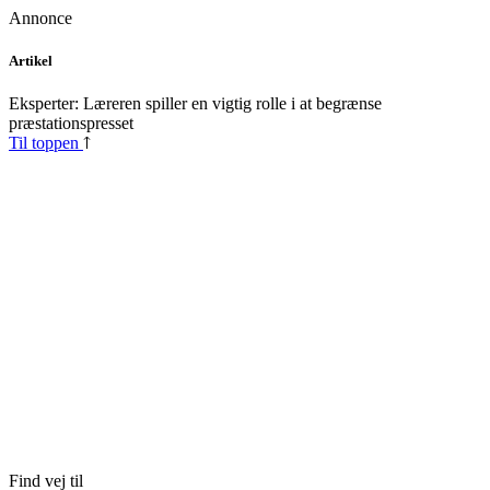
Annonce
Skip
Artikel
to
content
Eksperter: Læreren spiller en vigtig rolle i at begrænse
præstationspresset
Til toppen
Find vej til