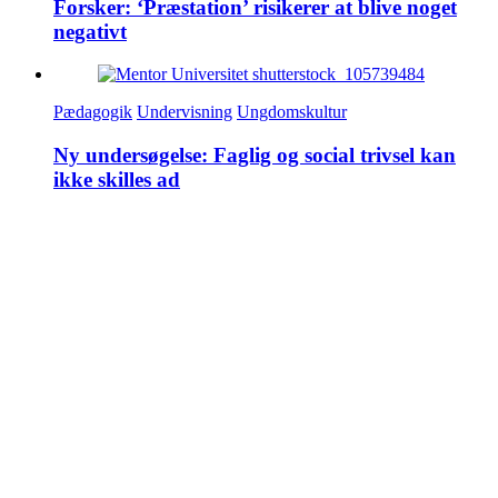
Forsker: ‘Præstation’ risikerer at blive noget
negativt
Pædagogik
Undervisning
Ungdomskultur
Ny undersøgelse: Faglig og social trivsel kan
ikke skilles ad