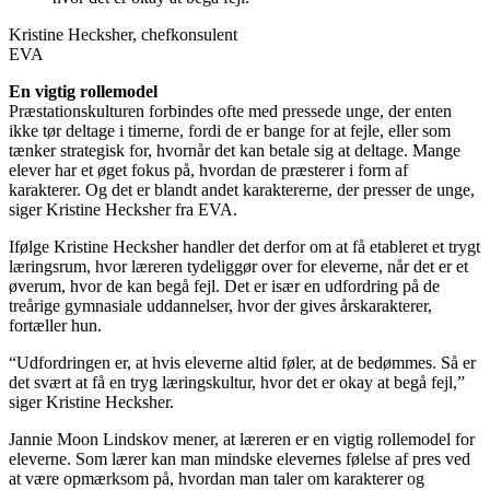
Kristine Hecksher, chefkonsulent
EVA
En vigtig rollemodel
Præstationskulturen forbindes ofte med pressede unge, der enten
ikke tør deltage i timerne, fordi de er bange for at fejle, eller som
tænker strategisk for, hvornår det kan betale sig at deltage. Mange
elever har et øget fokus på, hvordan de præsterer i form af
karakterer. Og det er blandt andet karaktererne, der presser de unge,
siger Kristine Hecksher fra EVA.
Ifølge Kristine Hecksher handler det derfor om at få etableret et trygt
læringsrum, hvor læreren tydeliggør over for eleverne, når det er et
øverum, hvor de kan begå fejl. Det er især en udfordring på de
treårige gymnasiale uddannelser, hvor der gives årskarakterer,
fortæller hun.
“Udfordringen er, at hvis eleverne altid føler, at de bedømmes. Så er
det svært at få en tryg læringskultur, hvor det er okay at begå fejl,”
siger Kristine Hecksher.
Jannie Moon Lindskov mener, at læreren er en vigtig rollemodel for
eleverne. Som lærer kan man mindske elevernes følelse af pres ved
at være opmærksom på, hvordan man taler om karakterer og