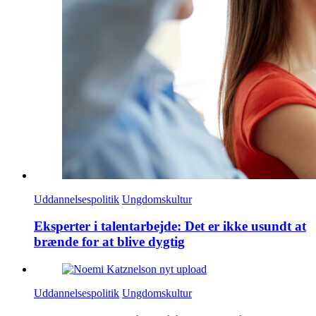
Uddannelsespolitik
Ungdomskultur
Eksperter i talentarbejde: Det er ikke usundt at
brænde for at blive dygtig
Uddannelsespolitik
Ungdomskultur