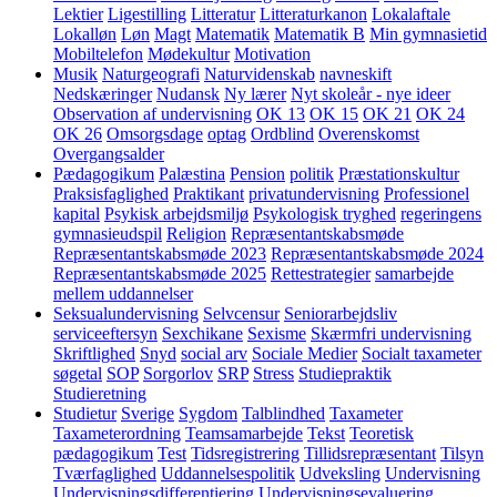
Lektier
Ligestilling
Litteratur
Litteraturkanon
Lokalaftale
Lokalløn
Løn
Magt
Matematik
Matematik B
Min gymnasietid
Mobiltelefon
Mødekultur
Motivation
Musik
Naturgeografi
Naturvidenskab
navneskift
Nedskæringer
Nudansk
Ny lærer
Nyt skoleår - nye ideer
Observation af undervisning
OK 13
OK 15
OK 21
OK 24
OK 26
Omsorgsdage
optag
Ordblind
Overenskomst
Overgangsalder
Pædagogikum
Palæstina
Pension
politik
Præstationskultur
Praksisfaglighed
Praktikant
privatundervisning
Professionel
kapital
Psykisk arbejdsmiljø
Psykologisk tryghed
regeringens
gymnasieudspil
Religion
Repræsentantskabsmøde
Repræsentantskabsmøde 2023
Repræsentantskabsmøde 2024
Repræsentantskabsmøde 2025
Rettestrategier
samarbejde
mellem uddannelser
Seksualundervisning
Selvcensur
Seniorarbejdsliv
serviceeftersyn
Sexchikane
Sexisme
Skærmfri undervisning
Skriftlighed
Snyd
social arv
Sociale Medier
Socialt taxameter
søgetal
SOP
Sorgorlov
SRP
Stress
Studiepraktik
Studieretning
Studietur
Sverige
Sygdom
Talblindhed
Taxameter
Taxameterordning
Teamsamarbejde
Tekst
Teoretisk
pædagogikum
Test
Tidsregistrering
Tillidsrepræsentant
Tilsyn
Tværfaglighed
Uddannelsespolitik
Udveksling
Undervisning
Undervisningsdifferentiering
Undervisningsevaluering